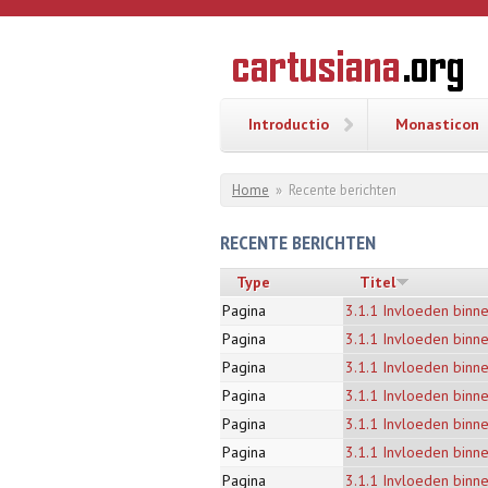
Overslaan en naar de inhoud gaan
CARTUSI
Geschiedenis
van de
kartuizerorde
in de
Nederlanden
Introductio
Monasticon
U bent hier
Home
»
Recente berichten
RECENTE BERICHTEN
Type
Titel
Pagina
3.1.1 Invloeden binn
Pagina
3.1.1 Invloeden binn
Pagina
3.1.1 Invloeden binn
Pagina
3.1.1 Invloeden binn
Pagina
3.1.1 Invloeden binn
Pagina
3.1.1 Invloeden binn
Pagina
3.1.1 Invloeden binn