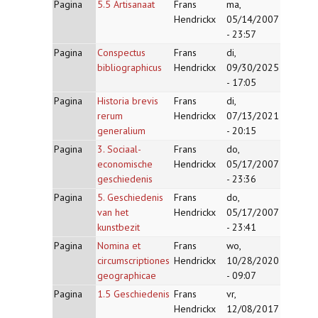
Pagina
5.5 Artisanaat
Frans
ma,
Hendrickx
05/14/2007
- 23:57
Pagina
Conspectus
Frans
di,
bibliographicus
Hendrickx
09/30/2025
- 17:05
Pagina
Historia brevis
Frans
di,
rerum
Hendrickx
07/13/2021
generalium
- 20:15
Pagina
3. Sociaal-
Frans
do,
economische
Hendrickx
05/17/2007
geschiedenis
- 23:36
Pagina
5. Geschiedenis
Frans
do,
van het
Hendrickx
05/17/2007
kunstbezit
- 23:41
Pagina
Nomina et
Frans
wo,
circumscriptiones
Hendrickx
10/28/2020
geographicae
- 09:07
Pagina
1.5 Geschiedenis
Frans
vr,
Hendrickx
12/08/2017