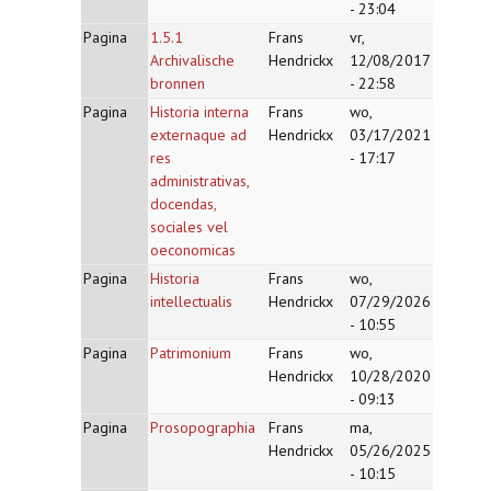
- 23:04
Pagina
1.5.1
Frans
vr,
Archivalische
Hendrickx
12/08/2017
bronnen
- 22:58
Pagina
Historia interna
Frans
wo,
externaque ad
Hendrickx
03/17/2021
res
- 17:17
administrativas,
docendas,
sociales vel
oeconomicas
Pagina
Historia
Frans
wo,
intellectualis
Hendrickx
07/29/2026
- 10:55
Pagina
Patrimonium
Frans
wo,
Hendrickx
10/28/2020
- 09:13
Pagina
Prosopographia
Frans
ma,
Hendrickx
05/26/2025
- 10:15