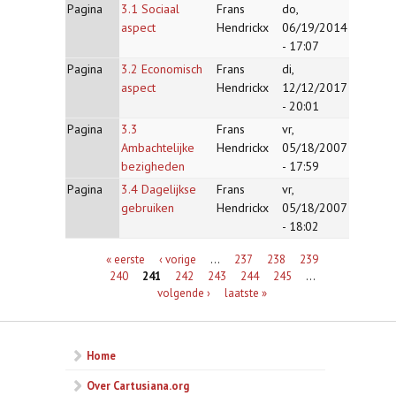
Pagina
3.1 Sociaal
Frans
do,
aspect
Hendrickx
06/19/2014
- 17:07
Pagina
3.2 Economisch
Frans
di,
aspect
Hendrickx
12/12/2017
- 20:01
Pagina
3.3
Frans
vr,
Ambachtelijke
Hendrickx
05/18/2007
bezigheden
- 17:59
Pagina
3.4 Dagelijkse
Frans
vr,
gebruiken
Hendrickx
05/18/2007
- 18:02
Pagina's
« eerste
‹ vorige
…
237
238
239
240
241
242
243
244
245
…
volgende ›
laatste »
Home
Over Cartusiana.org