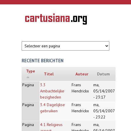
Overslaan en naar de inhoud gaan
CARTUSIANA
Geschiedenis
van de
kartuizerorde
in de
Nederlanden
RECENTE BERICHTEN
Type
Titel
Auteur
Datum
Pagina
3.3
Frans
ma,
Ambachtelijke
Hendrickx
05/14/2007
bezigheden
- 23:17
Pagina
3.4 Dagelijkse
Frans
ma,
gebruiken
Hendrickx
05/14/2007
- 23:22
Pagina
4.1 Religieus
Frans
ma,
aspect
Hendrickx
05/14/2007