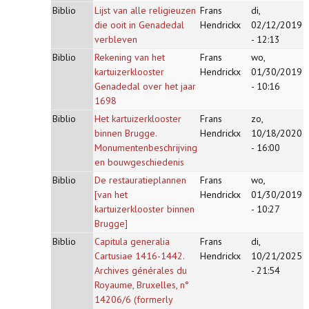
Biblio
Lijst van alle religieuzen
Frans
di,
die ooit in Genadedal
Hendrickx
02/12/2019
verbleven
- 12:13
Biblio
Rekening van het
Frans
wo,
kartuizerklooster
Hendrickx
01/30/2019
Genadedal over het jaar
- 10:16
1698
Biblio
Het kartuizerklooster
Frans
zo,
binnen Brugge.
Hendrickx
10/18/2020
Monumentenbeschrijving
- 16:00
en bouwgeschiedenis
Biblio
De restauratieplannen
Frans
wo,
[van het
Hendrickx
01/30/2019
kartuizerklooster binnen
- 10:27
Brugge]
Biblio
Capitula generalia
Frans
di,
Cartusiae 1416-1442.
Hendrickx
10/21/2025
Archives générales du
- 21:54
Royaume, Bruxelles, n°
14206/6 (formerly