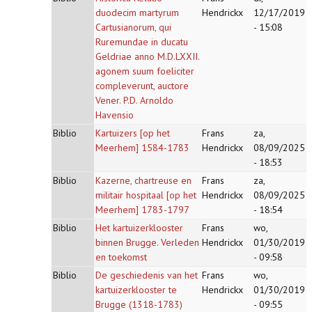
duodecim martyrum
Hendrickx
12/17/2019
Cartusianorum, qui
- 15:08
Ruremundae in ducatu
Geldriae anno M.D.LXXII.
agonem suum foeliciter
compleverunt, auctore
Vener. P.D. Arnoldo
Havensio
Biblio
Kartuizers [op het
Frans
za,
Meerhem] 1584-1783
Hendrickx
08/09/2025
- 18:53
Biblio
Kazerne, chartreuse en
Frans
za,
militair hospitaal [op het
Hendrickx
08/09/2025
Meerhem] 1783-1797
- 18:54
Biblio
Het kartuizerklooster
Frans
wo,
binnen Brugge. Verleden
Hendrickx
01/30/2019
en toekomst
- 09:58
Biblio
De geschiedenis van het
Frans
wo,
kartuizerklooster te
Hendrickx
01/30/2019
Brugge (1318-1783)
- 09:55