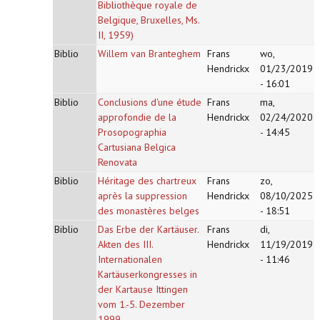
Bibliothèque royale de
Belgique, Bruxelles, Ms.
II, 1959)
Biblio
Willem van Branteghem
Frans
wo,
Hendrickx
01/23/2019
- 16:01
Biblio
Conclusions d'une étude
Frans
ma,
approfondie de la
Hendrickx
02/24/2020
Prosopographia
- 14:45
Cartusiana Belgica
Renovata
Biblio
Héritage des chartreux
Frans
zo,
après la suppression
Hendrickx
08/10/2025
des monastères belges
- 18:51
Biblio
Das Erbe der Kartäuser.
Frans
di,
Akten des III.
Hendrickx
11/19/2019
Internationalen
- 11:46
Kartäuserkongresses in
der Kartause Ittingen
vom 1.-5. Dezember
1999