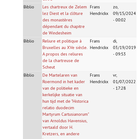
Biblio
Les chartreux de Zelem
Frans
zo,
lez Diest et la clôture
Hendrickx
09/15/2024
des monastères
- 00:02
dépendant du chapitre
de Windesheim
Biblio
Reliure et politique à
Frans
di,
Bruxelles au XVe siècle.
Hendrickx
03/19/2019
A propos des reliures
- 09:53
de la chartreuse de
Scheut
Biblio
De Martelaren van
Frans
vr,
Roermond in het kader
Hendrickx
01/07/2022
van de politieke en
- 17:28
kerkelijke situatie van
hun tijd met de "Historica
relatio duodecim
Martyrum Cartusianorum"
van Arnoldus Havensius,
vertaald door H.
Kretzers, en andere