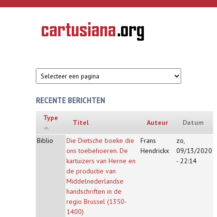
Overslaan en naar de inhoud gaan
CARTUSIANA
Geschiedenis
van de
kartuizerorde
in de
Nederlanden
RECENTE BERICHTEN
Type
Titel
Auteur
Datum
Biblio
Die Dietsche boeke die
Frans
zo,
ons toebehoeren. De
Hendrickx
09/13/2020
kartuizers van Herne en
- 22:14
de productie van
Middelnederlandse
handschriften in de
regio Brussel (1350-
1400)