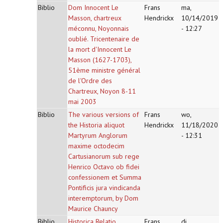
Biblio
Dom Innocent Le
Frans
ma,
Masson, chartreux
Hendrickx
10/14/2019
méconnu, Noyonnais
- 12:27
oublié. Tricentenaire de
la mort d'Innocent Le
Masson (1627-1703),
51ème ministre général
de l'Ordre des
Chartreux, Noyon 8-11
mai 2003
Biblio
The various versions of
Frans
wo,
the Historia aliquot
Hendrickx
11/18/2020
Martyrum Anglorum
- 12:31
maxime octodecim
Cartusianorum sub rege
Henrico Octavo ob fidei
confessionem et Summa
Pontificis jura vindicanda
interemptorum, by Dom
Maurice Chauncy
Biblio
Historica Relatio
Frans
di,