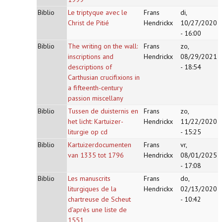
Biblio
Le triptyque avec le
Frans
di,
Christ de Pitié
Hendrickx
10/27/2020
- 16:00
Biblio
The writing on the wall:
Frans
zo,
inscriptions and
Hendrickx
08/29/2021
descriptions of
- 18:54
Carthusian crucifixions in
a fifteenth-century
passion miscellany
Biblio
Tussen de duisternis en
Frans
zo,
het licht: Kartuizer-
Hendrickx
11/22/2020
liturgie op cd
- 15:25
Biblio
Kartuizerdocumenten
Frans
vr,
van 1335 tot 1796
Hendrickx
08/01/2025
- 17:08
Biblio
Les manuscrits
Frans
do,
liturgiques de la
Hendrickx
02/13/2020
chartreuse de Scheut
- 10:42
d'après une liste de
1551