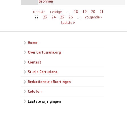
bronnen
Pagina's
« eerste
‹ vorige
…
18
19
20
21
22
23
24
25
26
…
volgende ›
laatste »
Home
Over Cartusiana.org
Contact
Studia Cartusiana
Redactionele afkortingen
Colofon
Laatste wijzigingen