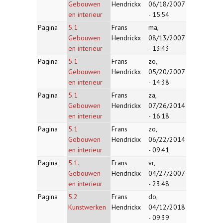
Gebouwen
Hendrickx
06/18/2007
en interieur
- 15:54
Pagina
5.1
Frans
ma,
Gebouwen
Hendrickx
08/13/2007
en interieur
- 13:43
Pagina
5.1
Frans
zo,
Gebouwen
Hendrickx
05/20/2007
en interieur
- 14:38
Pagina
5.1
Frans
za,
Gebouwen
Hendrickx
07/26/2014
en interieur
- 16:18
Pagina
5.1
Frans
zo,
Gebouwen
Hendrickx
06/22/2014
en interieur
- 09:41
Pagina
5.1.
Frans
vr,
Gebouwen
Hendrickx
04/27/2007
en interieur
- 23:48
Pagina
5.2
Frans
do,
Kunstwerken
Hendrickx
04/12/2018
- 09:39