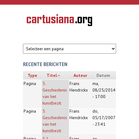
Overslaan en naar de inhoud gaan
CARTUSIANA
Geschiedenis
van de
kartuizerorde
in de
Nederlanden
RECENTE BERICHTEN
Type
Titel
Auteur
Datum
Pagina
5.
Frans
ma,
Geschiedenis
Hendrickx
08/25/2014
van het
- 17:00
kunstbezit
Pagina
5.
Frans
do,
Geschiedenis
Hendrickx
05/17/2007
van het
- 23:41
kunstbezit
Pagina
5.1
Frans
zo,