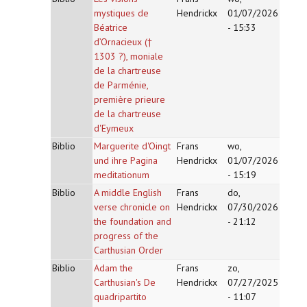
mystiques de
Hendrickx
01/07/2026
Béatrice
- 15:33
d’Ornacieux (†
1303 ?), moniale
de la chartreuse
de Parménie,
première prieure
de la chartreuse
d'Eymeux
Biblio
Marguerite d'Oingt
Frans
wo,
und ihre Pagina
Hendrickx
01/07/2026
meditationum
- 15:19
Biblio
A middle English
Frans
do,
verse chronicle on
Hendrickx
07/30/2026
the foundation and
- 21:12
progress of the
Carthusian Order
Biblio
Adam the
Frans
zo,
Carthusian's De
Hendrickx
07/27/2025
quadripartito
- 11:07