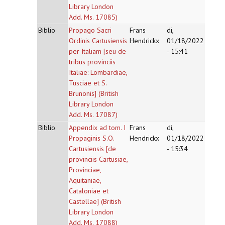
Library London
Add. Ms. 17085)
Biblio
Propago Sacri
Frans
di,
Ordinis Cartusiensis
Hendrickx
01/18/2022
per Italiam [seu de
- 15:41
tribus provinciis
Italiae: Lombardiae,
Tusciae et S.
Brunonis] (British
Library London
Add. Ms. 17087)
Biblio
Appendix ad tom. I
Frans
di,
Propaginis S.O.
Hendrickx
01/18/2022
Cartusiensis [de
- 15:34
provinciis Cartusiae,
Provinciae,
Aquitaniae,
Cataloniae et
Castellae] (British
Library London
Add. Ms. 17088)