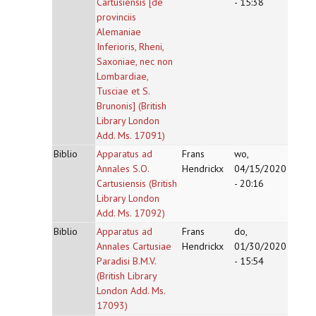
Cartusiensis [de
- 15:38
provinciis
Alemaniae
Inferioris, Rheni,
Saxoniae, nec non
Lombardiae,
Tusciae et S.
Brunonis] (British
Library London
Add. Ms. 17091)
Biblio
Apparatus ad
Frans
wo,
Annales S.O.
Hendrickx
04/15/2020
Cartusiensis (British
- 20:16
Library London
Add. Ms. 17092)
Biblio
Apparatus ad
Frans
do,
Annales Cartusiae
Hendrickx
01/30/2020
Paradisi B.M.V.
- 15:54
(British Library
London Add. Ms.
17093)