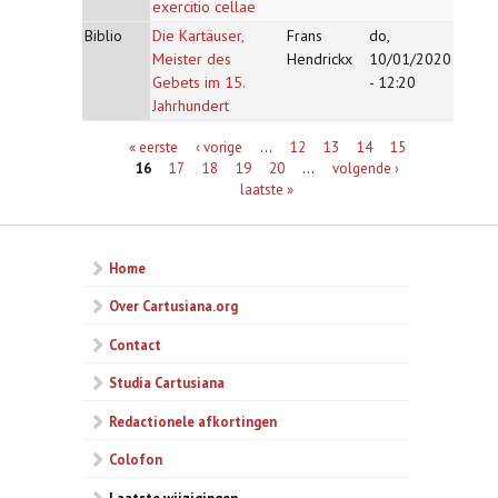
exercitio cellae
Biblio
Die Kartäuser,
Frans
do,
Meister des
Hendrickx
10/01/2020
Gebets im 15.
- 12:20
Jahrhundert
Pagina's
« eerste
‹ vorige
…
12
13
14
15
16
17
18
19
20
…
volgende ›
laatste »
Home
Over Cartusiana.org
Contact
Studia Cartusiana
Redactionele afkortingen
Colofon
Laatste wijzigingen