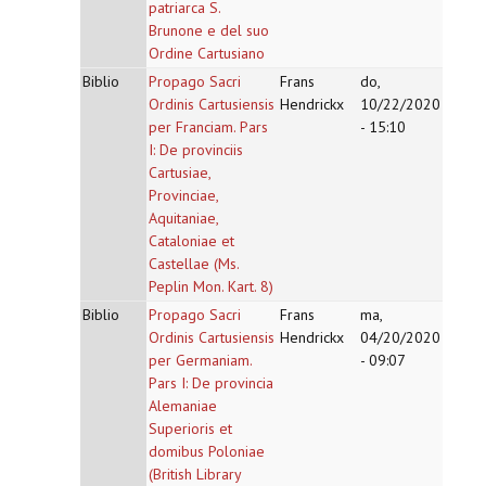
patriarca S.
Brunone e del suo
Ordine Cartusiano
Biblio
Propago Sacri
Frans
do,
Ordinis Cartusiensis
Hendrickx
10/22/2020
per Franciam. Pars
- 15:10
I: De provinciis
Cartusiae,
Provinciae,
Aquitaniae,
Cataloniae et
Castellae (Ms.
Peplin Mon. Kart. 8)
Biblio
Propago Sacri
Frans
ma,
Ordinis Cartusiensis
Hendrickx
04/20/2020
per Germaniam.
- 09:07
Pars I: De provincia
Alemaniae
Superioris et
domibus Poloniae
(British Library