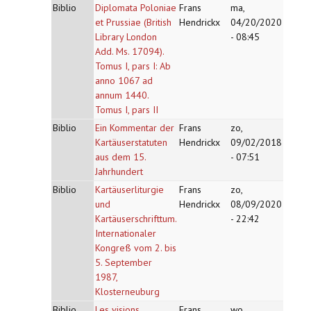
Biblio
Diplomata Poloniae
Frans
ma,
et Prussiae (British
Hendrickx
04/20/2020
Library London
- 08:45
Add. Ms. 17094).
Tomus I, pars I: Ab
anno 1067 ad
annum 1440.
Tomus I, pars II
Biblio
Ein Kommentar der
Frans
zo,
Kartäuserstatuten
Hendrickx
09/02/2018
aus dem 15.
- 07:51
Jahrhundert
Biblio
Kartäuserliturgie
Frans
zo,
und
Hendrickx
08/09/2020
Kartäuserschrifttum.
- 22:42
Internationaler
Kongreß vom 2. bis
5. September
1987,
Klosterneuburg
Biblio
Les visions
Frans
wo,