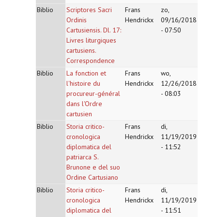
Biblio
Scriptores Sacri
Frans
zo,
Ordinis
Hendrickx
09/16/2018
Cartusiensis. Dl. 17:
- 07:50
Livres liturgiques
cartusiens.
Correspondence
Biblio
La fonction et
Frans
wo,
l'histoire du
Hendrickx
12/26/2018
procureur-général
- 08:03
dans l'Ordre
cartusien
Biblio
Storia critico-
Frans
di,
cronologica
Hendrickx
11/19/2019
diplomatica del
- 11:52
patriarca S.
Brunone e del suo
Ordine Cartusiano
Biblio
Storia critico-
Frans
di,
cronologica
Hendrickx
11/19/2019
diplomatica del
- 11:51