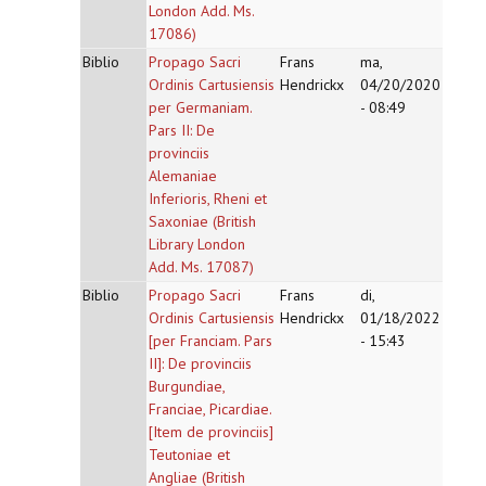
London Add. Ms.
17086)
Biblio
Propago Sacri
Frans
ma,
Ordinis Cartusiensis
Hendrickx
04/20/2020
per Germaniam.
- 08:49
Pars II: De
provinciis
Alemaniae
Inferioris, Rheni et
Saxoniae (British
Library London
Add. Ms. 17087)
Biblio
Propago Sacri
Frans
di,
Ordinis Cartusiensis
Hendrickx
01/18/2022
[per Franciam. Pars
- 15:43
II]: De provinciis
Burgundiae,
Franciae, Picardiae.
[Item de provinciis]
Teutoniae et
Angliae (British