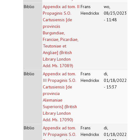
Biblio
Appendix ad tom. II
Frans
wo,
Propaginis S.O.
Hendrickx
08/23/2023
Cartusiensis [de
- 11:48
provinciis
Burgundiae,
Franciae, Picardiae,
Teutoniae et
Angliae] (British
Library London
Add. Ms. 17089)
Biblio
Appendix ad tom.
Frans
di,
III Propaginis S.O.
Hendrickx
01/18/2022
Cartusiensis [de
- 15:37
provincia
Alemaniae
Superioris] (British
Library London
Add. Ms. 17090)
Biblio
Appendix ad tom.
Frans
di,
IV Propaginis S.O.
Hendrickx
01/18/2022