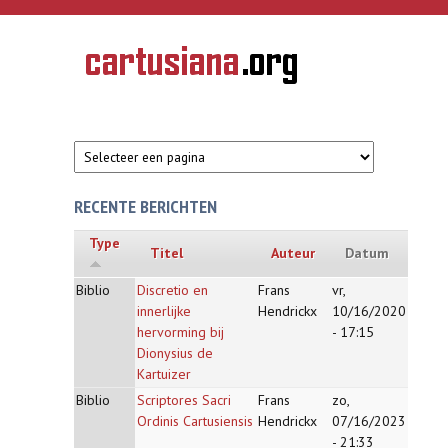
Overslaan en naar de inhoud gaan
CARTUSIANA
Geschiedenis
van de
kartuizerorde
in de
Nederlanden
RECENTE BERICHTEN
Type
Titel
Auteur
Datum
Biblio
Discretio en
Frans
vr,
innerlijke
Hendrickx
10/16/2020
hervorming bij
- 17:15
Dionysius de
Kartuizer
Biblio
Scriptores Sacri
Frans
zo,
Ordinis Cartusiensis
Hendrickx
07/16/2023
- 21:33