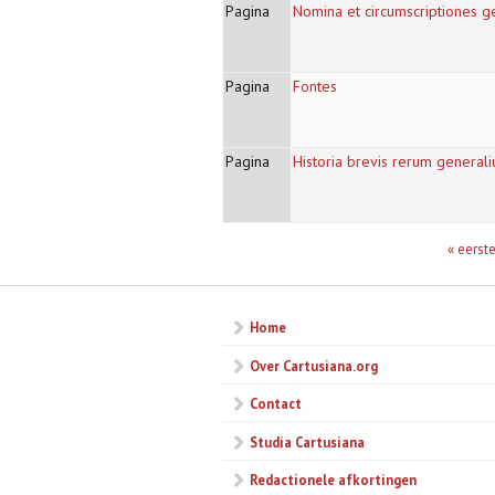
Pagina
Nomina et circumscriptiones 
Pagina
Fontes
Pagina
Historia brevis rerum general
Pagina's
« eerst
Home
Over Cartusiana.org
Contact
Studia Cartusiana
Redactionele afkortingen