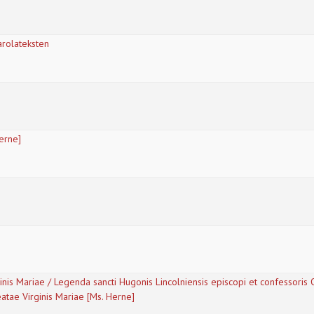
arolateksten
erne]
nis Mariae / Legenda sancti Hugonis Lincolniensis episcopi et confessoris 
eatae Virginis Mariae [Ms. Herne]