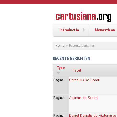
Overslaan en naar de inhoud gaan
CARTUSI
Geschiedenis
van de
kartuizerorde
in de
Nederlanden
Introductio
Monasticon
U bent hier
Home
»
Recente berichten
RECENTE BERICHTEN
Type
Titel
Pagina
Cornelius De Groot
Pagina
Adamus de Scoerl
Pagina
Daniel Danielis de Hildernisse