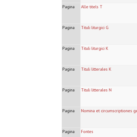
Pagina
Alle titels T
Pagina
Tituli liturgici G
Pagina
Tituli liturgici K
Pagina
Tituli litterales K
Pagina
Tituli litterales N
Pagina
Nomina et circumscriptiones 
Pagina
Fontes