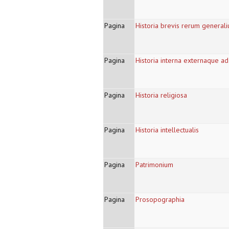
Pagina
Historia brevis rerum general
Pagina
Historia interna externaque ad
Pagina
Historia religiosa
Pagina
Historia intellectualis
Pagina
Patrimonium
Pagina
Prosopographia