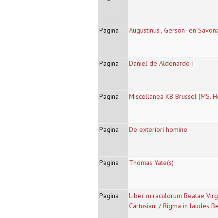
Pagina
Augustinus-, Gerson- en Savon
Pagina
Daniel de Aldenardo I
Pagina
Miscellanea KB Brussel [MS. H
Pagina
De exteriori homine
Pagina
Thomas Yate(s)
Pagina
Liber miraculorum Beatae Virgi
Cartusiani / Rigma in laudes B