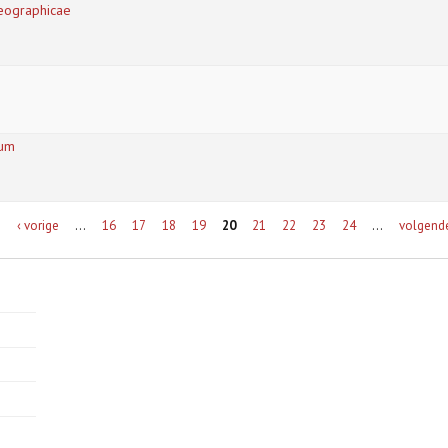
geographicae
ium
e
‹ vorige
…
16
17
18
19
20
21
22
23
24
…
volgende