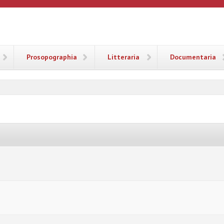
ANA
Prosopographia
Litteraria
Documentaria