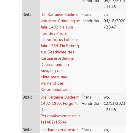
Hendrickx
09/12/2019
- 11:48
Biblio
Die Kartause Buxheim
Frans
za,
von ihrer Gründung im
Hendrickx
04/18/2020
Jahr 1402 bis zum
- 20:47
Tod des Priors
Theodoricus Loher im
Jahr 1554. Ein Beitrag
zur Geschichte des
Kartäuserordens in
Deutschland am
Ausgang des
Mittelaters und
während der
Reformationszeit
Biblio
Die Kartause Buxheim
Frans
wo,
1402-1803. Folge 4:
Hendrickx
12/13/2023
Der
- 23:05
Personalschematismus
I (1402-1554)
Biblio
Het kartuizerklooster
Frans
zo,