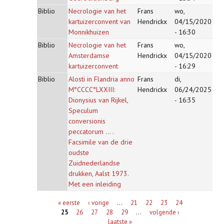
Biblio
Necrologie van het
Frans
wo,
kartuizerconvent van
Hendrickx
04/15/2020
Monnikhuizen
- 16:30
Biblio
Necrologie van het
Frans
wo,
Amsterdamse
Hendrickx
04/15/2020
kartuizerconvent
- 16:29
Biblio
Alosti in Flandria anno
Frans
di,
M°CCCC°LXXIII:
Hendrickx
06/24/2025
Dionysius van Rijkel,
- 16:35
Speculum
conversionis
peccatorum ... .
Facsimile van de drie
oudste
Zuidnederlandse
drukken, Aalst 1973.
Met een inleiding
Pagina's
« eerste
‹ vorige
…
21
22
23
24
25
26
27
28
29
…
volgende ›
laatste »