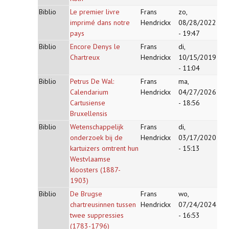
Biblio
Le premier livre
Frans
zo,
imprimé dans notre
Hendrickx
08/28/2022
pays
- 19:47
Biblio
Encore Denys le
Frans
di,
Chartreux
Hendrickx
10/15/2019
- 11:04
Biblio
Petrus De Wal:
Frans
ma,
Calendarium
Hendrickx
04/27/2026
Cartusiense
- 18:56
Bruxellensis
Biblio
Wetenschappelijk
Frans
di,
onderzoek bij de
Hendrickx
03/17/2020
kartuizers omtrent hun
- 15:13
Westvlaamse
kloosters (1887-
1903)
Biblio
De Brugse
Frans
wo,
chartreusinnen tussen
Hendrickx
07/24/2024
twee suppressies
- 16:53
(1783-1796)