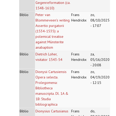
Gegenreformation (ca.
1548-1610)
Biblio
Peter van
Frans
zo,
Blommeveen's writing
Hendrickx
08/10/2025
Assertio purgatorii
- 17:07
(1534-1535): a
polemical treatise
against Münsterite
anabaptism
Biblio
Dietrich Loher,
Frans
za,
visitator 1543-54
Hendrickx
05/16/2020
- 20:08
Biblio
Dionysii Cartusiensis
Frans
zo,
Opera selecta.
Hendrickx
04/19/2020
Prolegomena:
- 12:15
Bibliotheca
manuscripta. Dl. 1A &
1B: Studia
bibliographica
Biblio
Dionysius Cartusianus
Frans
do,