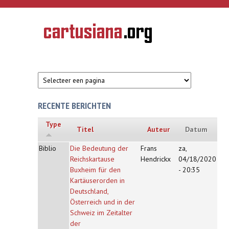
Overslaan en naar de inhoud gaan
CARTUSIANA
Geschiedenis
van de
kartuizerorde
in de
Nederlanden
RECENTE BERICHTEN
Type
Titel
Auteur
Datum
Biblio
Die Bedeutung der
Frans
za,
Reichskartause
Hendrickx
04/18/2020
Buxheim für den
- 20:35
Kartäuserorden in
Deutschland,
Österreich und in der
Schweiz im Zeitalter
der