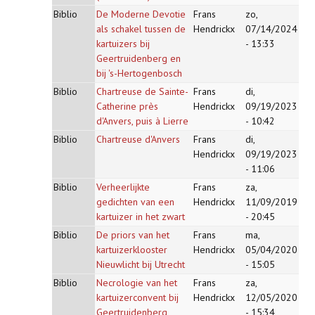
Biblio
De Moderne Devotie
Frans
zo,
als schakel tussen de
Hendrickx
07/14/2024
kartuizers bij
- 13:33
Geertruidenberg en
bij 's-Hertogenbosch
Biblio
Chartreuse de Sainte-
Frans
di,
Catherine près
Hendrickx
09/19/2023
d'Anvers, puis à Lierre
- 10:42
Biblio
Chartreuse d'Anvers
Frans
di,
Hendrickx
09/19/2023
- 11:06
Biblio
Verheerlijkte
Frans
za,
gedichten van een
Hendrickx
11/09/2019
kartuizer in het zwart
- 20:45
Biblio
De priors van het
Frans
ma,
kartuizerklooster
Hendrickx
05/04/2020
Nieuwlicht bij Utrecht
- 15:05
Biblio
Necrologie van het
Frans
za,
kartuizerconvent bij
Hendrickx
12/05/2020
Geertruidenberg
- 15:34