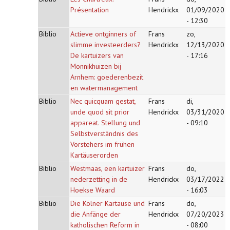
Présentation
Hendrickx
01/09/2020
- 12:30
Biblio
Actieve ontginners of
Frans
zo,
slimme investeerders?
Hendrickx
12/13/2020
De kartuizers van
- 17:16
Monnikhuizen bij
Arnhem: goederenbezit
en watermanagement
Biblio
Nec quicquam gestat,
Frans
di,
unde quod sit prior
Hendrickx
03/31/2020
appareat. Stellung und
- 09:10
Selbstverständnis des
Vorstehers im frühen
Kartäuserorden
Biblio
Westmaas, een kartuizer
Frans
do,
nederzetting in de
Hendrickx
03/17/2022
Hoekse Waard
- 16:03
Biblio
Die Kölner Kartause und
Frans
do,
die Anfänge der
Hendrickx
07/20/2023
katholischen Reform in
- 08:00