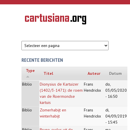
Overslaan en naar de inhoud gaan
CARTUSIANA
Geschiedenis
van de
kartuizerorde
in de
Nederlanden
RECENTE BERICHTEN
Type
Titel
Auteur
Datum
Biblio
Dionysius de Kartuizer
Frans
do,
(1402/3-1471): de roem
Hendrickx
03/05/2020
van de Roermondse
- 16:50
kartuis
Biblio
Zomerhabijt en
Frans
di,
winterhabijt
Hendrickx
04/09/2019
- 15:45
Biblio
Bruno-cyclus uit de
Frans
ma,