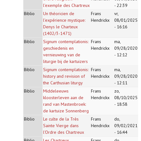
l'exemple des Chartreux
- 22:39
Biblio
Un théoricien de
Frans
vr,
l'expérience mystique:
Hendrickx
08/01/2025
Denys le Charteux
- 16:16
(1402/3-1471)
Biblio
Signum contemplationis:
Frans
ma,
geschiedenis en
Hendrickx
09/28/2020
vernieuwing van de
- 12:12
liturgie bij de kartuizers
Biblio
Signum contemplationis:
Frans
ma,
history and revision of
Hendrickx
09/28/2020
the Carthusian liturgy
- 12:11
Biblio
Middeleeuws
Frans
zo,
kloosterleven aan de
Hendrickx
08/10/2025
rand van Mastenbroek:
- 18:58
de kartuize Sonnenberg
Biblio
Le culte de la Très
Frans
do,
Sainte Vierge dans
Hendrickx
09/02/2021
l'Ordre des Chartreux
- 16:44
Biblio
Les Chartreux.
Frans
do,