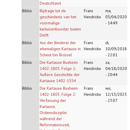
Deutschland
Biblio
Bijdrage tot de
Frans
ma,
geschiedenis van het
Hendrickx
05/04/2020
voormalige
- 14:49
kartuizerklooster buiten
Delft
Biblio
Aus der Binderei der
Frans
di,
ehemaligen Kartause in
Hendrickx
10/09/2018
Scheut bei Brüssel
- 22:01
Biblio
Die Kartause Buxheim
Frans
za,
1402-1803. Folge 1:
Hendrickx
04/18/2020
Äußere Geschichte der
- 20:44
Kartause 1402-1554
Biblio
Die Kartause Buxheim
Frans
wo,
1402-1803. Folge 2:
Hendrickx
12/13/2023
Verfassung der
- 23:07
Kartause,
Ordensdisziplin
während der
Reformationszeit,