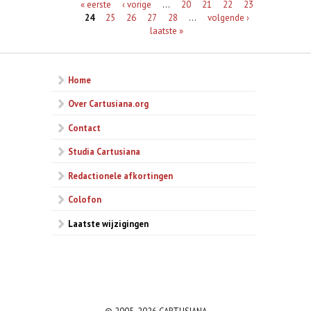
Pagina's
« eerste
‹ vorige
…
20
21
22
23
24
25
26
27
28
…
volgende ›
laatste »
Home
Over Cartusiana.org
Contact
Studia Cartusiana
Redactionele afkortingen
Colofon
Laatste wijzigingen
© 2005-2026 CARTUSIANA