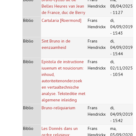
Belles Heures van Jean
Hendrickx
08/04/2025
de France, duc de Berry
- 11:27
Biblio
Cartularia [Roermond]
Frans
di,
Hendrickx
04/09/2019
- 15:43
Biblio
Sint Bruno in de
Frans
di,
eenzaamheid
Hendrickx
04/09/2019
- 15:44
Biblio
Epistola de instructione
Frans
di,
iuuenum et nouiciorum:
Hendrickx
02/11/2025
inhoud,
- 10:54
autoriteitenonderzoek
en vertaaltechnische
analyse. Teksteditie met
algemene inleiding
Biblio
Bruno-reliquiarium
Frans
di,
Hendrickx
04/09/2019
- 15:42
Biblio
Les Donnés dans un
Frans
ma,
ordre religieux:
Hendrickx
03/09/2020