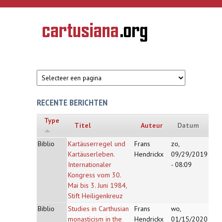
Overslaan en naar de inhoud gaan
CARTUSIANA
Geschiedenis
van de
kartuizerorde
in de
Nederlanden
RECENTE BERICHTEN
Type
Titel
Auteur
Datum
Biblio
Kartäuserregel und
Frans
zo,
Kartäuserleben.
Hendrickx
09/29/2019
Internationaler
- 08:09
Kongress vom 30.
Mai bis 3. Juni 1984,
Stift Heiligenkreuz
Biblio
Studies in Carthusian
Frans
wo,
monasticism in the
Hendrickx
01/15/2020