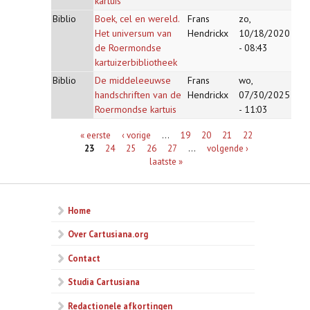
kartuis
Biblio
Boek, cel en wereld.
Frans
zo,
Het universum van
Hendrickx
10/18/2020
de Roermondse
- 08:43
kartuizerbibliotheek
Biblio
De middeleeuwse
Frans
wo,
handschriften van de
Hendrickx
07/30/2025
Roermondse kartuis
- 11:03
Pagina's
« eerste
‹ vorige
…
19
20
21
22
23
24
25
26
27
…
volgende ›
laatste »
Home
Over Cartusiana.org
Contact
Studia Cartusiana
Redactionele afkortingen