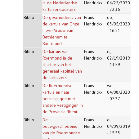
in de Nederlandse
Hendrickx
04/25/2020
kartuizerkloosters
- 22:36
Biblio
De geschiedenis van
Frans
do,
de kartuis van Onze
Hendrickx
03/05/2020
Lieve Vrouw van
- 16:51
Bethlehem te
Roermond
Biblio
De kartuis van
Frans
di,
Roermond in de
Hendrickx
02/19/2019
chartae van het
- 13:59
generaal kapittel van
de kartuizers
Biblio
De Roermondse
Frans
wo,
kartuis en haar
Hendrickx
04/08/2020
betrekkingen met
- 07:27
andere vestigingen in
de Provincia Rheni
Biblio
De
Frans
di,
bouwgeschiedenis
Hendrickx
04/09/2019
van de Roermondse
- 15:53