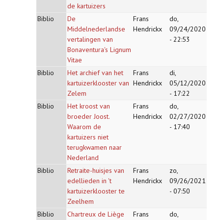
de kartuizers
Biblio
De
Frans
do,
Middelnederlandse
Hendrickx
09/24/2020
vertalingen van
- 22:53
Bonaventura's Lignum
Vitae
Biblio
Het archief van het
Frans
di,
kartuizerklooster van
Hendrickx
05/12/2020
Zelem
- 17:22
Biblio
Het kroost van
Frans
do,
broeder Joost.
Hendrickx
02/27/2020
Waarom de
- 17:40
kartuizers niet
terugkwamen naar
Nederland
Biblio
Retraite-huisjes van
Frans
zo,
edellieden in 't
Hendrickx
09/26/2021
kartuizerklooster te
- 07:50
Zeelhem
Biblio
Chartreux de Liège
Frans
do,