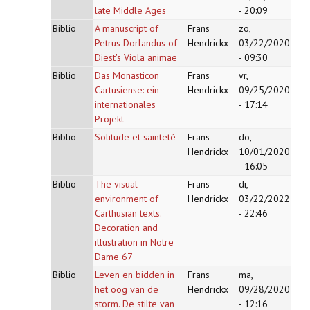
late Middle Ages
- 20:09
Biblio
A manuscript of
Frans
zo,
Petrus Dorlandus of
Hendrickx
03/22/2020
Diest's Viola animae
- 09:30
Biblio
Das Monasticon
Frans
vr,
Cartusiense: ein
Hendrickx
09/25/2020
internationales
- 17:14
Projekt
Biblio
Solitude et sainteté
Frans
do,
Hendrickx
10/01/2020
- 16:05
Biblio
The visual
Frans
di,
environment of
Hendrickx
03/22/2022
Carthusian texts.
- 22:46
Decoration and
illustration in Notre
Dame 67
Biblio
Leven en bidden in
Frans
ma,
het oog van de
Hendrickx
09/28/2020
storm. De stilte van
- 12:16