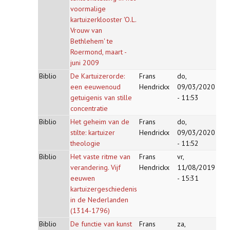
voormalige
kartuizerklooster 'O.L.
Vrouw van
Bethlehem' te
Roermond, maart -
juni 2009
Biblio
De Kartuizerorde:
Frans
do,
een eeuwenoud
Hendrickx
09/03/2020
getuigenis van stille
- 11:53
concentratie
Biblio
Het geheim van de
Frans
do,
stilte: kartuizer
Hendrickx
09/03/2020
theologie
- 11:52
Biblio
Het vaste ritme van
Frans
vr,
verandering. Vijf
Hendrickx
11/08/2019
eeuwen
- 15:31
kartuizergeschiedenis
in de Nederlanden
(1314-1796)
Biblio
De functie van kunst
Frans
za,