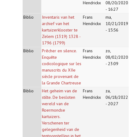
Hendrickx
08/20/2020
- 16:27
Biblio
Inventaris van het
Frans
ma,
archief van het
Hendrickx
10/21/2019
kartuizerklooster te
- 15:56
Zelem (1319) 1328 -
1796 (1799)
Biblio
Prêcher en silence.
Frans
zo,
Enquête
Hendrickx
08/02/2020
codicologique sur les
- 23:09
manuscrits du XIIe
siècle provenant de
la Grande Chartreuse
Biblio
Het geheim van de
Frans
za,
stilte. De besloten
Hendrickx
06/18/2022
wereld van de
- 20:27
Roermondse
kartuizers.
Verschenen ter
gelegenheid van de
tentoonstelling in het