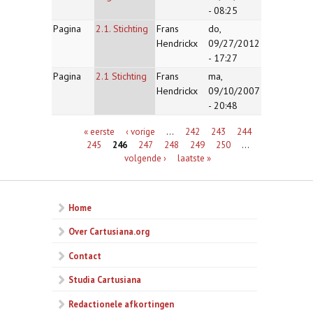
- 08:25
Pagina
2.1. Stichting
Frans
do,
Hendrickx
09/27/2012
- 17:27
Pagina
2.1 Stichting
Frans
ma,
Hendrickx
09/10/2007
- 20:48
Pagina's
« eerste
‹ vorige
…
242
243
244
245
246
247
248
249
250
…
volgende ›
laatste »
Home
Over Cartusiana.org
Contact
Studia Cartusiana
Redactionele afkortingen