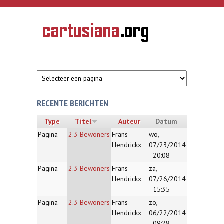
Overslaan en naar de inhoud gaan
CARTUSIANA
Geschiedenis
van de
kartuizerorde
in de
Nederlanden
RECENTE BERICHTEN
Type
Titel
Auteur
Datum
Pagina
2.3 Bewoners
Frans
wo,
Hendrickx
07/23/2014
- 20:08
Pagina
2.3 Bewoners
Frans
za,
Hendrickx
07/26/2014
- 15:35
Pagina
2.3 Bewoners
Frans
zo,
Hendrickx
06/22/2014
- 09:28