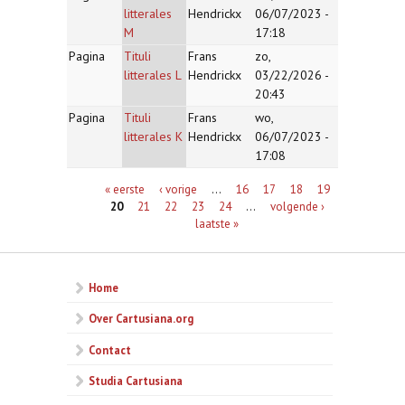
litterales
Hendrickx
06/07/2023 -
M
17:18
Pagina
Tituli
Frans
zo,
litterales L
Hendrickx
03/22/2026 -
20:43
Pagina
Tituli
Frans
wo,
litterales K
Hendrickx
06/07/2023 -
17:08
Pagina's
« eerste
‹ vorige
…
16
17
18
19
20
21
22
23
24
…
volgende ›
laatste »
Home
Over Cartusiana.org
Contact
Studia Cartusiana