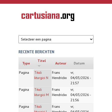
Overslaan en naar de inhoud gaan
CARTUSIANA
Geschiedenis
van de
kartuizerorde
in de
Nederlanden
RECENTE BERICHTEN
Titel
Type
Auteur
Datum
Pagina
Tituli
Frans
vr,
liturgici N
Hendrickx
04/03/2026 -
21:57
Pagina
Tituli
Frans
vr,
liturgici M
Hendrickx
04/03/2026 -
21:56
Pagina
Tituli
Frans
vr,
liturgici L
Hendrickx
04/03/2026 -