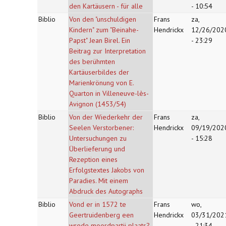
den Kartäusern - für alle
- 10:54
Biblio
Von den "unschuldigen
Frans
za,
Kindern" zum "Beinahe-
Hendrickx
12/26/202
Papst" Jean Birel. Ein
- 23:29
Beitrag zur Interpretation
des berühmten
Kartäuserbildes der
Marienkrönung von E.
Quarton in Villeneuve-lès-
Avignon (1453/54)
Biblio
Von der Wiederkehr der
Frans
za,
Seelen Verstorbener:
Hendrickx
09/19/202
Untersuchungen zu
- 15:28
Überlieferung und
Rezeption eines
Erfolgstextes Jakobs von
Paradies. Mit einem
Abdruck des Autographs
Biblio
Vond er in 1572 te
Frans
wo,
Geertruidenberg een
Hendrickx
03/31/202
wrede moordpartij plaats?
- 21:34