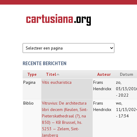
Overslaan en naar de inhoud gaan
CARTUSIANA
Geschiedenis
van de
kartuizerorde
in de
Nederlanden
RECENTE BERICHTEN
Type
Titel
Auteur
Datum
Pagina
Vitis eucharistica
Frans
zo,
Hendrickx
03/13/201
- 20:22
Biblio
Vitruvius: De architectura
Frans
wo,
libri decem (Keulen, Sint-
Hendrickx
11/13/202
Pieterskathedraal (?), na
- 17:34
850) — KB Brussel, hs.
5253 — Zelem, Sint-
Jansberg