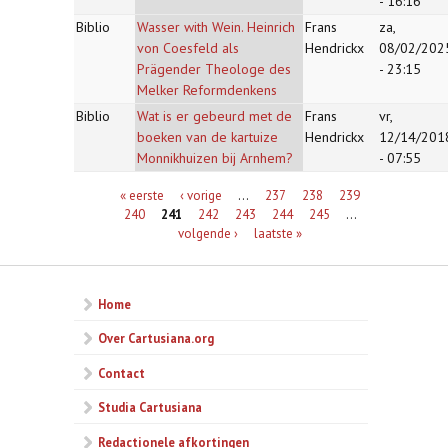
- 16:16
Biblio
Wasser with Wein. Heinrich
Frans
za,
von Coesfeld als
Hendrickx
08/02/202
Prägender Theologe des
- 23:15
Melker Reformdenkens
Biblio
Wat is er gebeurd met de
Frans
vr,
boeken van de kartuize
Hendrickx
12/14/201
Monnikhuizen bij Arnhem?
- 07:55
Pagina's
« eerste
‹ vorige
…
237
238
239
240
241
242
243
244
245
…
volgende ›
laatste »
Home
Over Cartusiana.org
Contact
Studia Cartusiana
Redactionele afkortingen