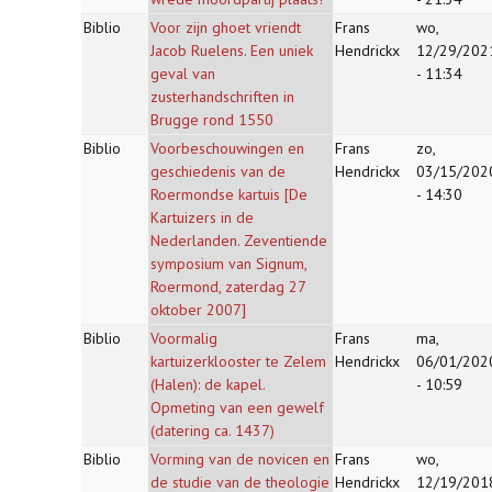
Biblio
Voor zijn ghoet vriendt
Frans
wo,
Jacob Ruelens. Een uniek
Hendrickx
12/29/202
geval van
- 11:34
zusterhandschriften in
Brugge rond 1550
Biblio
Voorbeschouwingen en
Frans
zo,
geschiedenis van de
Hendrickx
03/15/202
Roermondse kartuis [De
- 14:30
Kartuizers in de
Nederlanden. Zeventiende
symposium van Signum,
Roermond, zaterdag 27
oktober 2007]
Biblio
Voormalig
Frans
ma,
kartuizerklooster te Zelem
Hendrickx
06/01/202
(Halen): de kapel.
- 10:59
Opmeting van een gewelf
(datering ca. 1437)
Biblio
Vorming van de novicen en
Frans
wo,
de studie van de theologie
Hendrickx
12/19/201