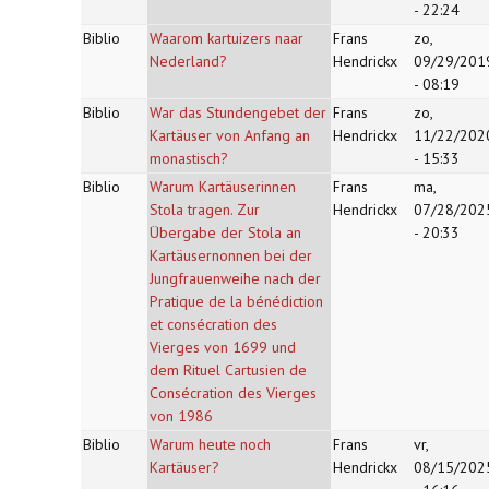
- 22:24
Biblio
Waarom kartuizers naar
Frans
zo,
Nederland?
Hendrickx
09/29/201
- 08:19
Biblio
War das Stundengebet der
Frans
zo,
Kartäuser von Anfang an
Hendrickx
11/22/202
monastisch?
- 15:33
Biblio
Warum Kartäuserinnen
Frans
ma,
Stola tragen. Zur
Hendrickx
07/28/202
Übergabe der Stola an
- 20:33
Kartäusernonnen bei der
Jungfrauenweihe nach der
Pratique de la bénédiction
et consécration des
Vierges von 1699 und
dem Rituel Cartusien de
Consécration des Vierges
von 1986
Biblio
Warum heute noch
Frans
vr,
Kartäuser?
Hendrickx
08/15/202