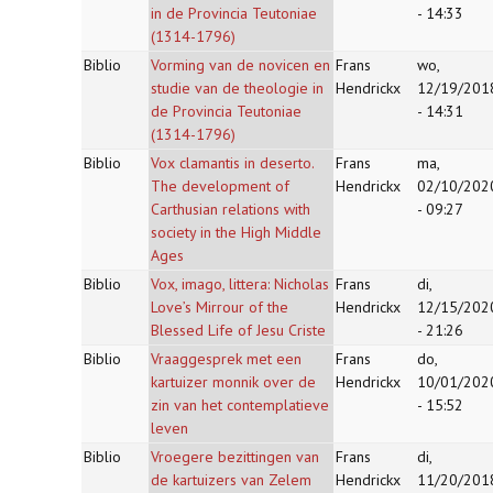
in de Provincia Teutoniae
- 14:33
(1314-1796)
Biblio
Vorming van de novicen en
Frans
wo,
studie van de theologie in
Hendrickx
12/19/201
de Provincia Teutoniae
- 14:31
(1314-1796)
Biblio
Vox clamantis in deserto.
Frans
ma,
The development of
Hendrickx
02/10/202
Carthusian relations with
- 09:27
society in the High Middle
Ages
Biblio
Vox, imago, littera: Nicholas
Frans
di,
Love’s Mirrour of the
Hendrickx
12/15/202
Blessed Life of Jesu Criste
- 21:26
Biblio
Vraaggesprek met een
Frans
do,
kartuizer monnik over de
Hendrickx
10/01/202
zin van het contemplatieve
- 15:52
leven
Biblio
Vroegere bezittingen van
Frans
di,
de kartuizers van Zelem
Hendrickx
11/20/201