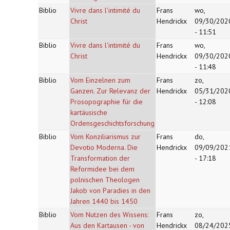
Biblio
Vivre dans l'intimité du
Frans
wo,
Christ
Hendrickx
09/30/202
- 11:51
Biblio
Vivre dans l'intimité du
Frans
wo,
Christ
Hendrickx
09/30/202
- 11:48
Biblio
Vom Einzelnen zum
Frans
zo,
Ganzen. Zur Relevanz der
Hendrickx
05/31/202
Prosopographie für die
- 12:08
kartäusische
Ordensgeschichtsforschung
Biblio
Vom Konziliarismus zur
Frans
do,
Devotio Moderna. Die
Hendrickx
09/09/202
Transformation der
- 17:18
Reformidee bei dem
polnischen Theologen
Jakob von Paradies in den
Jahren 1440 bis 1450
Biblio
Vom Nutzen des Wissens:
Frans
zo,
Aus den Kartausen - von
Hendrickx
08/24/202