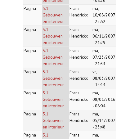
en interieur
- 08:26
Pagina
5.1
Frans
ma,
Gebouwen
Hendrickx
10/08/2007
en interieur
- 22:52
Pagina
5.1
Frans
ma,
Gebouwen
Hendrickx
06/11/2007
en interieur
- 21:29
Pagina
5.1
Frans
ma,
Gebouwen
Hendrickx
07/23/2007
en interieur
- 21:33
Pagina
5.1
Frans
vr,
Gebouwen
Hendrickx
08/03/2007
en interieur
- 14:14
Pagina
5.1
Frans
ma,
Gebouwen
Hendrickx
08/01/2016
en interieur
- 08:04
Pagina
5.1
Frans
ma,
Gebouwen
Hendrickx
05/14/2007
en interieur
- 23:48
Pagina
5.1
Frans
ma,