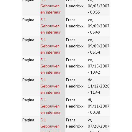
Gebouwen
Hendrickx
06/03/2007
en interieur
- 00:53
Pagina
5.1
Frans
zo,
Gebouwen
Hendrickx
09/09/2007
en interieur
- 08:49
Pagina
5.1
Frans
zo,
Gebouwen
Hendrickx
09/09/2007
en interieur
- 08:54
Pagina
5.1
Frans
zo,
Gebouwen
Hendrickx
07/15/2007
en interieur
- 10:42
Pagina
5.1
Frans
do,
Gebouwen
Hendrickx
11/12/2020
en interieur
- 11:44
Pagina
5.1
Frans
di,
Gebouwen
Hendrickx
09/11/2007
en interieur
- 00:08
Pagina
5.1
Frans
vr,
Gebouwen
Hendrickx
07/20/2007