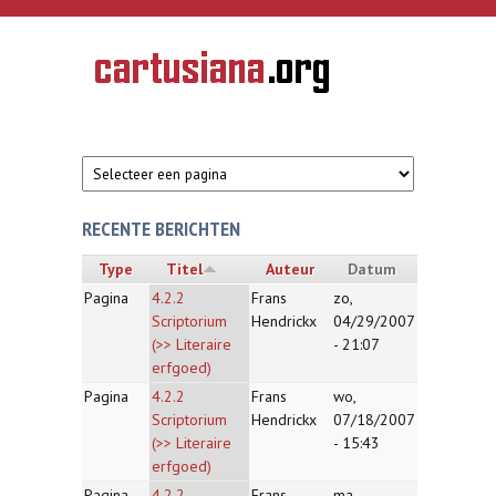
Overslaan en naar de inhoud gaan
CARTUSIANA
Geschiedenis
van de
kartuizerorde
in de
Nederlanden
RECENTE BERICHTEN
Type
Titel
Auteur
Datum
Pagina
4.2.2
Frans
zo,
Scriptorium
Hendrickx
04/29/2007
(>> Literaire
- 21:07
erfgoed)
Pagina
4.2.2
Frans
wo,
Scriptorium
Hendrickx
07/18/2007
(>> Literaire
- 15:43
erfgoed)
Pagina
4.2.2
Frans
ma,