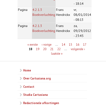
- 18:14
Pagina
4.2.1.3
Frans
vr,
Boekverluchting
Hendrickx
08/01/2014
- 08:13
Pagina
4.2.1.3
Frans
za,
Boekverluchting
Hendrickx
09/29/2012
- 23:45
Pagina's
« eerste
‹ vorige
…
14
15
16
17
18
19
20
21
22
…
volgende ›
laatste »
Home
Over Cartusiana.org
Contact
Studia Cartusiana
Redactionele afkortingen