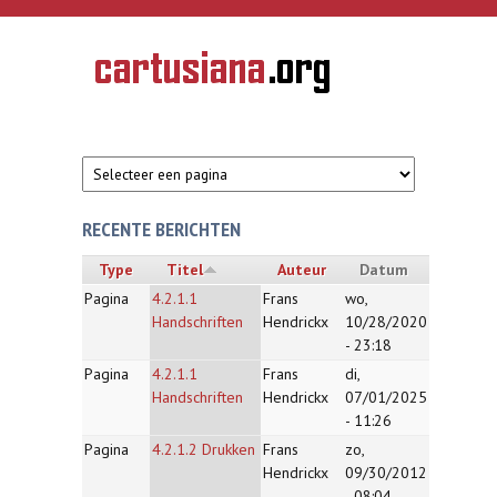
Overslaan en naar de inhoud gaan
CARTUSIANA
Geschiedenis
van de
kartuizerorde
in de
Nederlanden
RECENTE BERICHTEN
Type
Titel
Auteur
Datum
Pagina
4.2.1.1
Frans
wo,
Handschriften
Hendrickx
10/28/2020
- 23:18
Pagina
4.2.1.1
Frans
di,
Handschriften
Hendrickx
07/01/2025
- 11:26
Pagina
4.2.1.2 Drukken
Frans
zo,
Hendrickx
09/30/2012
- 08:04