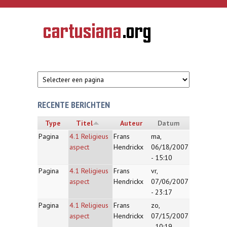
Overslaan en naar de inhoud gaan
CARTUSIANA
Geschiedenis
van de
kartuizerorde
in de
Nederlanden
RECENTE BERICHTEN
Type
Titel
Auteur
Datum
Pagina
4.1 Religieus
Frans
ma,
aspect
Hendrickx
06/18/2007
- 15:10
Pagina
4.1 Religieus
Frans
vr,
aspect
Hendrickx
07/06/2007
- 23:17
Pagina
4.1 Religieus
Frans
zo,
aspect
Hendrickx
07/15/2007
- 10:19