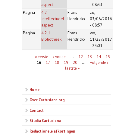
aspect
- 08:33
Pagina
4.2
Frans
zo,
Intellectueel
Hendrickx
03/06/2016
aspect
- 08:57
Pagina
4.2.1
Frans
wo,
Bibliotheek
Hendrickx
11/22/2017
- 23:01
Pagina's
« eerste
‹ vorige
…
12
13
14
15
16
17
18
19
20
…
volgende ›
laatste »
Home
Over Cartusiana.org
Contact
Studia Cartusiana
Redactionele afkortingen