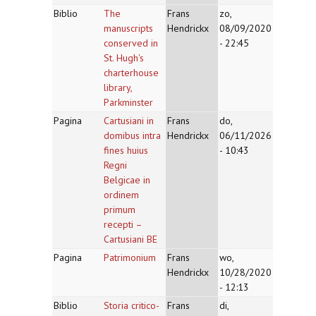
Biblio
The
Frans
zo,
manuscripts
Hendrickx
08/09/2020
conserved in
- 22:45
St. Hugh's
charterhouse
library,
Parkminster
Pagina
Cartusiani in
Frans
do,
domibus intra
Hendrickx
06/11/2026
fines huius
- 10:43
Regni
Belgicae in
ordinem
primum
recepti –
Cartusiani BE
Pagina
Patrimonium
Frans
wo,
Hendrickx
10/28/2020
- 12:13
Biblio
Storia critico-
Frans
di,