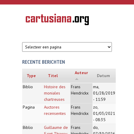
Overslaan en naar de inhoud gaan
CARTUSIANA
Geschiedenis
van de
kartuizerorde
in de
Nederlanden
RECENTE BERICHTEN
Auteur
Type
Titel
Datum
Biblio
Histoire des
Frans
ma,
moniales
Hendrickx
01/28/2019
chartreuses
- 11:59
Pagina
Auctores
Frans
zo,
recensentes
Hendrickx
01/03/2021
- 08:35
Biblio
Guillaume de
Frans
do,
Saint-Thierry:
Hendrickx
07/30/2026