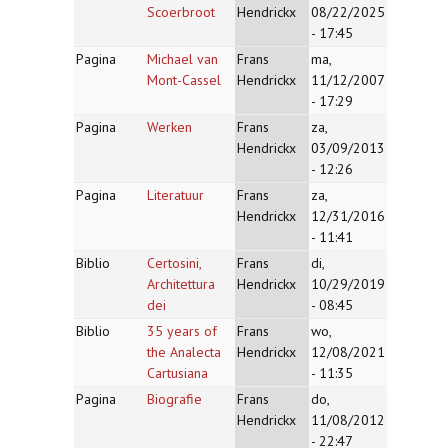
Scoerbroot
Hendrickx
08/22/2025
- 17:45
Pagina
Michael van
Frans
ma,
Mont-Cassel
Hendrickx
11/12/2007
- 17:29
Pagina
Werken
Frans
za,
Hendrickx
03/09/2013
- 12:26
Pagina
Literatuur
Frans
za,
Hendrickx
12/31/2016
- 11:41
Biblio
Certosini,
Frans
di,
Architettura
Hendrickx
10/29/2019
dei
- 08:45
Biblio
35 years of
Frans
wo,
the Analecta
Hendrickx
12/08/2021
Cartusiana
- 11:35
Pagina
Biografie
Frans
do,
Hendrickx
11/08/2012
- 22:47