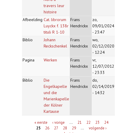
travers leur
histoire
Afbeelding
Cat. librorum
Frans
zo,
Luyckx f. 138r
Hendrickx
09/01/2024
tituli R 1-10
- 23:47
Biblio
Johann
Frans
wo,
Reckschenkel
Hendrickx
02/12/2020
- 12:24
Pagina
Werken
Frans
vr,
Hendrickx
12/07/2012
- 23:33
Biblio
Die
Frans
do,
Engelkapelle
Hendrickx
02/14/2019
und die
- 14:32
Marienkapelle
der Kölner
Kartause
Pagina's
« eerste
‹ vorige
…
21
22
23
24
25
26
27
28
29
…
volgende ›