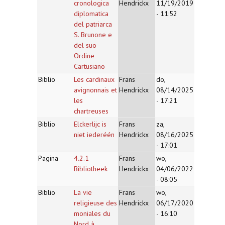
cronologica
Hendrickx
11/19/2019
diplomatica
- 11:52
del patriarca
S. Brunone e
del suo
Ordine
Cartusiano
Biblio
Les cardinaux
Frans
do,
avignonnais et
Hendrickx
08/14/2025
les
- 17:21
chartreuses
Biblio
Elckerlijc is
Frans
za,
niet iederéén
Hendrickx
08/16/2025
- 17:01
Pagina
4.2.1
Frans
wo,
Bibliotheek
Hendrickx
04/06/2022
- 08:05
Biblio
La vie
Frans
wo,
religieuse des
Hendrickx
06/17/2020
moniales du
- 16:10
Nord à