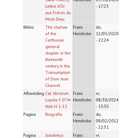
Lettre d’Or
- 17:23
aux Frères du
Mont-Dieu
Biblio
The chartae
Frans
do,
of the
Hendrickx
12/03/2020
Carthusian
- 22:24
general
chapter in the
thirteenth
century in the
Transumptum
of Dom Jean
Chauvet
Afbeelding
Cat. librorum
Frans
vr,
Luyckx f. 074r
Hendrickx
08/30/2024
tituli H 1-11
- 15:55
Pagina
Biografie
Frans
do,
Hendrickx
08/02/2012
- 22:31
Pagina
Joachimus
Frans
vr,