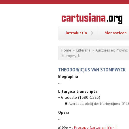
Overslaan en naar de inhoud gaan
CARTUSI
Geschiedenis
van de
kartuizerorde
in de
Nederlanden
Introductio
Monasticon
U bent hier
Home
»
Litteraria
»
Auctores ex Provinci
Stompwyck
THEODOR(IC)US VAN STOMPWYCK
Biographia
...
Liturgica transcripta
• Graduale (1580-1583)
■
Averdode, Abdij der Norbertijnen, IV 1
Opera
...
Biblio
+ :
Prosopo Cartusiani BE - T