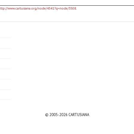
ttp://www.cartusiana.org/node/4341?q=node/3508
.
© 2005-2026 CARTUSIANA