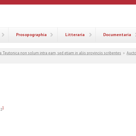
ANA
Prosopographia
Litteraria
Documentaria
a Teutonica non solum intra eam, sed etiam in aliis provinciis scribentes
»
Aucto
1
32