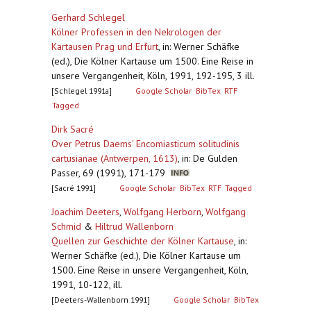
Gerhard Schlegel
Kölner Professen in den Nekrologen der
Kartausen Prag und Erfurt
,
in: Werner Schäfke
(ed.), Die Kölner Kartause um 1500. Eine Reise in
unsere Vergangenheit, Köln, 1991, 192-195, 3 ill.
[Schlegel 1991a]
Google Scholar
BibTex
RTF
Tagged
Dirk Sacré
Over Petrus Daems' Encomiasticum solitudinis
cartusianae (Antwerpen, 1613)
,
in: De Gulden
Passer, 69 (1991), 171-179
[Sacré 1991]
Google Scholar
BibTex
RTF
Tagged
Joachim Deeters
,
Wolfgang Herborn
,
Wolfgang
Schmid
&
Hiltrud Wallenborn
Quellen zur Geschichte der Kölner Kartause
,
in:
Werner Schäfke (ed.), Die Kölner Kartause um
1500. Eine Reise in unsere Vergangenheit, Köln,
1991, 10-122, ill.
[Deeters-Wallenborn 1991]
Google Scholar
BibTex