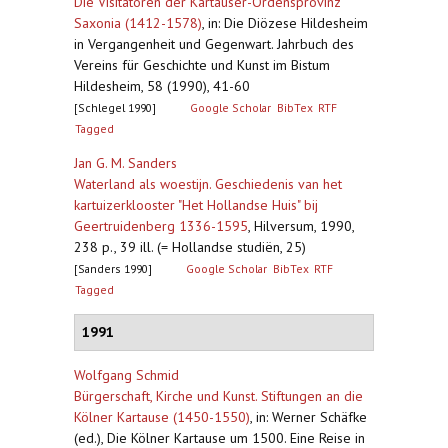
Die Visitatoren der Kartäuser-Ordensprovinz
Saxonia (1412-1578)
,
in: Die Diözese Hildesheim
in Vergangenheit und Gegenwart. Jahrbuch des
Vereins für Geschichte und Kunst im Bistum
Hildesheim, 58 (1990), 41-60
[Schlegel 1990]
Google Scholar
BibTex
RTF
Tagged
Jan G. M. Sanders
Waterland als woestijn. Geschiedenis van het
kartuizerklooster "Het Hollandse Huis" bij
Geertruidenberg 1336-1595
,
Hilversum, 1990,
238 p., 39 ill. (= Hollandse studiën, 25)
[Sanders 1990]
Google Scholar
BibTex
RTF
Tagged
1991
Wolfgang Schmid
Bürgerschaft, Kirche und Kunst. Stiftungen an die
Kölner Kartause (1450-1550)
,
in: Werner Schäfke
(ed.), Die Kölner Kartause um 1500. Eine Reise in