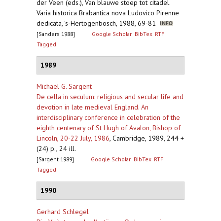
der Veen (eds.), Van blauwe stoep tot citadel.
Varia historica Brabantica nova Ludovico Pirenne
dedicata, 's-Hertogenbosch, 1988, 69-81
[Sanders 1988]
Google Scholar
BibTex
RTF
Tagged
1989
Michael G. Sargent
De cella in seculum: religious and secular life and
devotion in late medieval England. An
interdisciplinary conference in celebration of the
eighth centenary of St Hugh of Avalon, Bishop of
Lincoln, 20-22 July, 1986
,
Cambridge, 1989, 244 +
(24) p., 24 ill.
[Sargent 1989]
Google Scholar
BibTex
RTF
Tagged
1990
Gerhard Schlegel