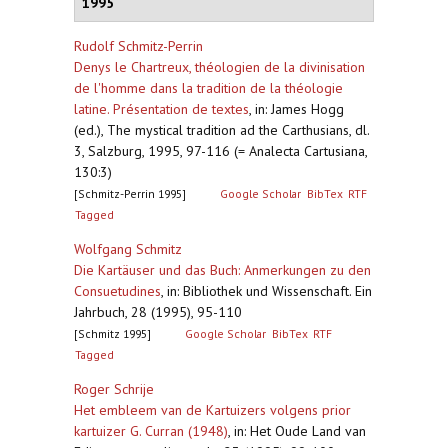
1995
Rudolf Schmitz-Perrin
Denys le Chartreux, théologien de la divinisation
de l'homme dans la tradition de la théologie
latine. Présentation de textes
,
in: James Hogg
(ed.), The mystical tradition ad the Carthusians, dl.
3, Salzburg, 1995, 97-116 (= Analecta Cartusiana,
130:3)
[Schmitz-Perrin 1995]
Google Scholar
BibTex
RTF
Tagged
Wolfgang Schmitz
Die Kartäuser und das Buch: Anmerkungen zu den
Consuetudines
,
in: Bibliothek und Wissenschaft. Ein
Jahrbuch, 28 (1995), 95-110
[Schmitz 1995]
Google Scholar
BibTex
RTF
Tagged
Roger Schrije
Het embleem van de Kartuizers volgens prior
kartuizer G. Curran (1948)
,
in: Het Oude Land van