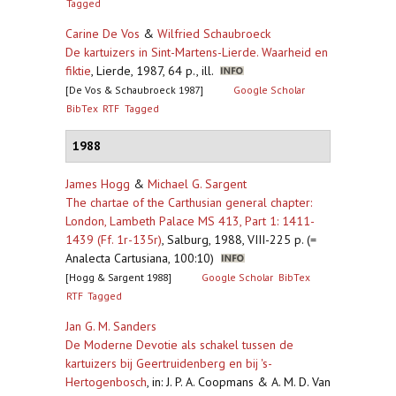
Tagged
Carine De Vos
&
Wilfried Schaubroeck
De kartuizers in Sint-Martens-Lierde. Waarheid en
fiktie
,
Lierde, 1987, 64 p., ill.
[De Vos & Schaubroeck 1987]
Google Scholar
BibTex
RTF
Tagged
1988
James Hogg
&
Michael G. Sargent
The chartae of the Carthusian general chapter:
London, Lambeth Palace MS 413, Part 1: 1411-
1439 (Ff. 1r-135r)
,
Salburg, 1988, VIII-225 p. (=
Analecta Cartusiana, 100:10)
[Hogg & Sargent 1988]
Google Scholar
BibTex
RTF
Tagged
Jan G. M. Sanders
De Moderne Devotie als schakel tussen de
kartuizers bij Geertruidenberg en bij 's-
Hertogenbosch
,
in: J. P. A. Coopmans & A. M. D. Van