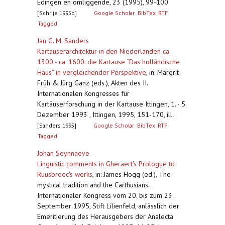
Edingen en omliggende, 23 (1995), 99-100
[Schrije 1995b]
Google Scholar
BibTex
RTF
Tagged
Jan G. M. Sanders
Kartäuserarchitektur in den Niederlanden ca.
1300 - ca. 1600: die Kartause “Das holländische
Haus” in vergleichender Perspektive
,
in: Margrit
Früh & Jürg Ganz (eds.), Akten des II.
Internationalen Kongresses für
Kartäuserforschung in der Kartause Ittingen, 1. - 5.
Dezember 1993 , Ittingen, 1995, 151-170, ill.
[Sanders 1995]
Google Scholar
BibTex
RTF
Tagged
Johan Seynnaeve
Linguistic comments in Gheraert's Prologue to
Ruusbroec's works
,
in: James Hogg (ed.), The
mystical tradition and the Carthusians.
Internationaler Kongress vom 20. bis zum 23.
September 1995, Stift Lilienfeld, anlässlich der
Emeritierung des Herausgebers der Analecta