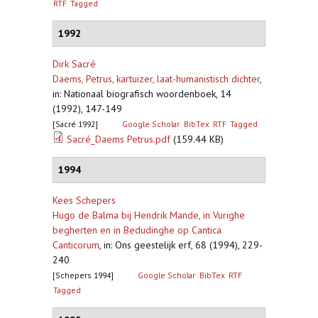
RTF
Tagged
1992
Dirk Sacré
Daems, Petrus, kartuizer, laat-humanistisch dichter
,
in: Nationaal biografisch woordenboek, 14
(1992), 147-149
[Sacré 1992]
Google Scholar
BibTex
RTF
Tagged
Sacré_Daems Petrus.pdf
(159.44 KB)
1994
Kees Schepers
Hugo de Balma bij Hendrik Mande, in Vurighe
begherten en in Bedudinghe op Cantica
Canticorum
,
in: Ons geestelijk erf, 68 (1994), 229-
240
[Schepers 1994]
Google Scholar
BibTex
RTF
Tagged