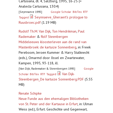
Cartusiana, dl. 4, Salzburg, 1995, 16-25 (=
Analecta Cartusiana, 130:4)
[Seynnaeve 1995]
Google Scholar
BibTex
RTF
Seynnaeve_Gheraert's prologue to
Tagged
Ruusbroec.pdf
(1.19 MB)
Rudolf Th.M. Van Dijk
,
Ton Hendrikman
,
Paul
Rademaker
&
Rolf Steenbergen
Middeleeuws kloosterleven aan de rand van
Mastenbroek: de kartuize Sonnenberg
,
in: Freek
Pereboom, Jeroen Kummer & Harry Stalknecht
(eds.), Omarmd door IJssel en Zwartewater,
Kampen, 1995, 93-118, ill.
[Van Dijk, Rademaker & Steenbergen 1995]
Google
Van Dijk-
Scholar
BibTex
RTF
Tagged
Steenbergen_De kartuize Sonnenberg.PDF
(5.55
MB)
Renate Schipke
Neue Funde aus den ehemaligen Bibliotheken
von St. Peter und der Kartause in Erfurt
,
in: Ulman
Weiss (ed.), Erfurt. Geschichte und Gegenwart,