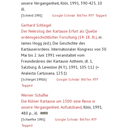
unsere Vergangenheit, Köln, 1991, 390-425, 10
ill.
[Schmid 1991]
Google Scholar
BibTex
RTF
Tagged
Gerhard Schlegel
Der Nekrolog der Kartause Erfurt als Quelle
ordensgeschichtlicher Forschung (14.-18. Jh.)
,
in:
James Hogg (ed.), Die Geschichte des
Kartäuserordens. Internationaler Kongress von 30.
Mai bis 2. Juni 1991 veranstaltet vom
Freundeskreis der Kartause Astheim, dl. 1,
Salzburg & Lewiston (N.Y.), 1991, 105-112 (=
Analecta Cartusiana, 125:1)
[Schlegel 1991b]
Google Scholar
BibTex
RTF
Tagged
Werner Schäfke
Die Kölner Kartause um 1500: eine Reise in
unsere Vergangenheit. Aufsatzband
,
Köln, 1991,
480 p., ill.
[Schaefke 1991]
Google Scholar
BibTex
RTF
Tagged