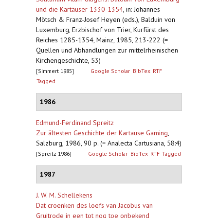
und die Kartäuser 1330-1354
,
in: Johannes
Mötsch & Franz-Josef Heyen (eds.), Balduin von
Luxemburg, Erzbischof von Trier, Kurfürst des
Reiches 1285-1354, Mainz, 1985, 213-222 (=
Quellen und Abhandlungen zur mittelrheinischen
Kirchengeschichte, 53)
[Simmert 1985]
Google Scholar
BibTex
RTF
Tagged
1986
Edmund-Ferdinand Spreitz
Zur ältesten Geschichte der Kartause Gaming
,
Salzburg, 1986, 90 p. (= Analecta Cartusiana, 58:4)
[Spreitz 1986]
Google Scholar
BibTex
RTF
Tagged
1987
J. W. M. Schellekens
Dat croenken des loefs van Jacobus van
Gruitrode in een tot nog toe onbekend