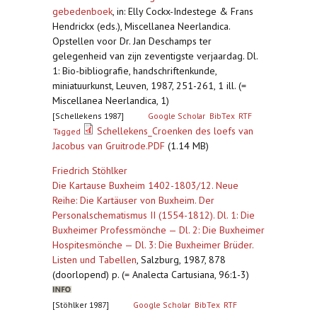
gebedenboek
,
in: Elly Cockx-Indestege & Frans
Hendrickx (eds.), Miscellanea Neerlandica.
Opstellen voor Dr. Jan Deschamps ter
gelegenheid van zijn zeventigste verjaardag. Dl.
1: Bio-bibliografie, handschriftenkunde,
miniatuurkunst, Leuven, 1987, 251-261, 1 ill. (=
Miscellanea Neerlandica, 1)
[Schellekens 1987]
Google Scholar
BibTex
RTF
Schellekens_Croenken des loefs van
Tagged
Jacobus van Gruitrode.PDF
(1.14 MB)
Friedrich Stöhlker
Die Kartause Buxheim 1402-1803/12. Neue
Reihe: Die Kartäuser von Buxheim. Der
Personalschematismus II (1554-1812). Dl. 1: Die
Buxheimer Professmönche — Dl. 2: Die Buxheimer
Hospitesmönche — Dl. 3: Die Buxheimer Brüder.
Listen und Tabellen
,
Salzburg, 1987, 878
(doorlopend) p. (= Analecta Cartusiana, 96:1-3)
[Stöhlker 1987]
Google Scholar
BibTex
RTF