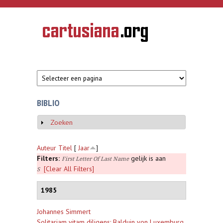
Overslaan en naar de inhoud gaan
CARTUSIANA
Geschiedenis
van de
kartuizerorde
in de
Nederlanden
BIBLIO
Zoeken
Weergeven
Auteur
Titel
[
Jaar
]
Filters:
gelijk is aan
First Letter Of Last Name
[Clear All Filters]
S
1985
Johannes Simmert
Solitariam vitam diligens: Balduin von Luxemburg