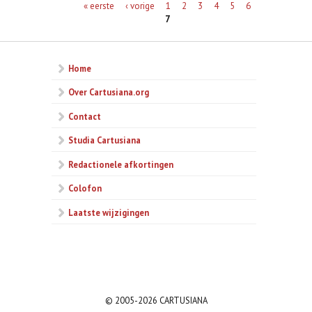
Pagina's
« eerste
‹ vorige
1
2
3
4
5
6
7
Home
Over Cartusiana.org
Contact
Studia Cartusiana
Redactionele afkortingen
Colofon
Laatste wijzigingen
© 2005-2026 CARTUSIANA