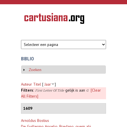
Overslaan en naar de inhoud gaan
CARTUSIANA
Geschiedenis
van de
kartuizerorde
in de
Nederlanden
BIBLIO
Zoeken
Weergeven
Auteur
Titel
[
Jaar
]
Filters:
gelijk is aan
[Clear
First Letter Of Title
G
All Filters]
1609
Arnoldus Bostius
De Guillermo Apselio, Bredano, quem alii