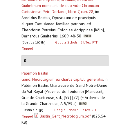
Guilielmum nominant: de quo vide Chronicon
Cartusiense Petri Dorlandi, libro 7, cap. 28
,
in:
Arnoldus Bostius, Opusculum de praecipuis
aliquot Cartusianae familiae patribus, ed.
Theodorus Petreius, Coloniae Agrippinae [Köln],
Bernardus Gualterius, 1609, 48-50
[Bostius 1609h]
Google Scholar
BibTex
RTF
Tagged
0
Palémon Bastin
Gand. Necrologium ex chartis capituli generalis
,
in:
Palémon Bastin, Chartreuse de Gand Notre-Dame
du Val-Royal (Province de Teutonie) [Manuscrit],
Grande Chartreuse, s.d., [59]-[72] (= Archives de
la Grande Chartreuse, A-5/93 a)
[Bastin s.d. (p)]
Google Scholar
BibTex
RTF
Bastin_Gent_Necrologium.pdf
(823.54
Tagged
KB)