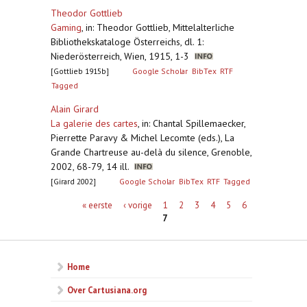
Theodor Gottlieb
Gaming
,
in: Theodor Gottlieb, Mittelalterliche
Bibliothekskataloge Österreichs, dl. 1:
Niederösterreich, Wien, 1915, 1-3
[Gottlieb 1915b]
Google Scholar
BibTex
RTF
Tagged
Alain Girard
La galerie des cartes
,
in: Chantal Spillemaecker,
Pierrette Paravy & Michel Lecomte (eds.), La
Grande Chartreuse au-delà du silence, Grenoble,
2002, 68-79, 14 ill.
[Girard 2002]
Google Scholar
BibTex
RTF
Tagged
Pagina's
« eerste
‹ vorige
1
2
3
4
5
6
7
Home
Over Cartusiana.org