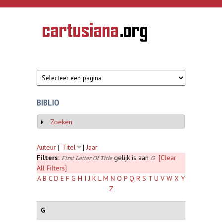
Overslaan en naar de inhoud gaan
CARTUSIANA
Geschiedenis
van de
kartuizerorde
in de
Nederlanden
BIBLIO
Zoeken
Weergeven
Auteur
[
Titel
]
Jaar
Filters:
gelijk is aan
[Clear
First Letter Of Title
G
All Filters]
A
B
C
D
E
F
G
H
I
J
K
L
M
N
O
P
Q
R
S
T
U
V
W
X
Y
Z
G