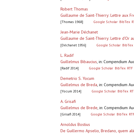
Robert Thomas
Guillaume de Saint-Thierry: Lettre aux F
[Thomas 1968]
Google Scholar
BibTex
R
Jean-Marie Déchanet
Guillaume de Saint-Thierry: Lettre d’Or 
[Déchanet 1956]
Google Scholar
BibTex
L. Radif
Guillelmus Bibaucius
,
in: Compendium Auct
[Radif 2014]
Google Scholar
BibTex
RTF
Demetrio S. Yocum
Guillelmus de Breda
,
in: Compendium Auc
[Yocum 2014]
Google Scholar
BibTex
RT
A. Grisafi
Guillelmus de Brede
,
in: Compendium Auc
[Grisafi 2014]
Google Scholar
BibTex
RT
Arnoldus Bostius
De Guillermo Apselio, Bredano, quem alii