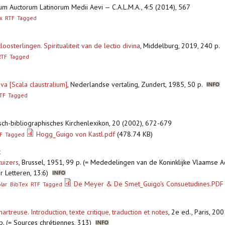
um Auctorum Latinorum Medii Aevi — C.A.L.M.A., 4:5 (2014), 567
x
RTF
Tagged
oosterlingen. Spiritualiteit van de lectio divina
,
Middelburg, 2019, 240 p.
RTF
Tagged
va [Scala claustralium]
,
Nederlandse vertaling, Zundert, 1985, 50 p.
TF
Tagged
isch-bibliographisches Kirchenlexikon, 20 (2002), 672-679
Hogg_Guigo von Kastl.pdf
(478.74 KB)
F
Tagged
t
tuizers
,
Brussel, 1951, 99 p. (= Mededelingen van de Koninklijke Vlaamse
r Letteren, 13:6)
De Meyer & De Smet_Guigo's Consuetudines.PDF
lar
BibTex
RTF
Tagged
rtreuse. Introduction, texte critique, traduction et notes
,
2e ed., Paris, 20
 p. (= Sources chrétiennes, 313)