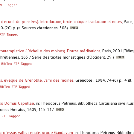
RTF
Tagged
(recueil de pensées). Introduction, texte critique, traduction et notes
,
Paris
380-(20) p. (= Sources chrétiennes, 308)
RTF
Tagged
e contemplative (L'échelle des moines). Douze méditations
,
Paris, 2001 [Réim
 chrétiennes, 163 / Série des textes monastiques d'Occident, 29 )
BibTex
RTF
Tagged
es, évêque de Grenoble, l'ami des moines
,
Grenoble , 1984, 74-(6) p., 4 ill
BibTex
RTF
Tagged
esso Domus Capellae
,
in: Theodorus Petreius, Bibliotheca Cartusiana sive illus
ntonius Hieratus, 1609, 115-117
RTF
Tagged
c professus vallis regalis prope Gandavum
,
in: Theodorus Petreius, Bibliothec