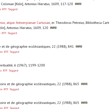
s, Coloniae [Köln], Antonius Hieratus, 1609, 117-120
x
RTF
Tagged
anus, atque Antwerpianae Cartusiae
,
in: Theodorus Petreius, Bibliotheca Cartu
Köln], Antonius Hieratus, 1609, 120
x
RTF
Tagged
oire et de géographie ecclésiastiques, 22 (1988), 841
ex
RTF
Tagged
spiritualité, 6 (1967), 1199-1200
ex
RTF
Tagged
istoire et de géographie ecclésiastiques, 22 (1988), 865
ex
RTF
Tagged
istoire et de géographie ecclésiastiques, 22 (1988), 865
ex
RTF
Tagged