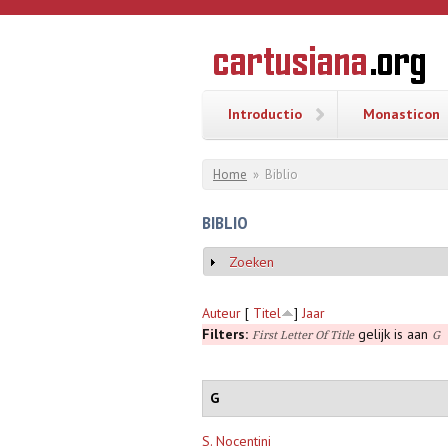
Overslaan en naar de inhoud gaan
CARTUSI
Geschiedenis
van de
kartuizerorde
in de
Nederlanden
Introductio
Monasticon
U bent hier
Home
»
Biblio
BIBLIO
Zoeken
Weergeven
Auteur
[
Titel
]
Jaar
Filters:
gelijk is aan
First Letter Of Title
G
G
S. Nocentini