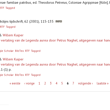
nae familiae patribus, ed. Theodorus Petreius, Coloniae Agrippinae [Köln]
RTF
Tagged
dictijns tijdschrift, 62 (2001), 115-135
RTF
Tagged
&
Willem Kuiper
rtaling van de Legenda aurea door Petrus Naghel, uitgegeven naar handsch
le Scholar
BibTex
RTF
Tagged
&
Willem Kuiper
rtaling van de Legenda aurea door Petrus Naghel, uitgegeven naar handsch
11-(1) p.
le Scholar
BibTex
RTF
Tagged
« eerste
‹ vorige
1
2
3
4
5
6
7
volgende ›
laatste »