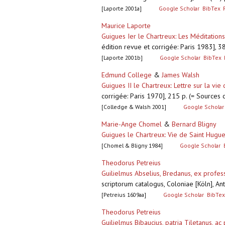
[Laporte 2001a]
Google Scholar
BibTex
Maurice Laporte
Guigues Ier le Chartreux: Les Méditations 
édition revue et corrigée: Paris 1983], 
[Laporte 2001b]
Google Scholar
BibTex
Edmund College
&
James Walsh
Guigues II le Chartreux: Lettre sur la vi
corrigée: Paris 1970], 215 p. (= Sources
[Colledge & Walsh 2001]
Google Scholar
Marie-Ange Chomel
&
Bernard Bligny
Guigues le Chartreux: Vie de Saint Hugu
[Chomel & Bligny 1984]
Google Scholar
Theodorus Petreius
Guilielmus Abselius, Bredanus, ex prof
scriptorum catalogus, Coloniae [Köln], A
[Petreius 1609aa]
Google Scholar
BibTex
Theodorus Petreius
Guilielmus Bibaucius, patria Tiletanus, a