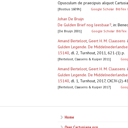
Opusculum de praecipuis aliquot Cartusia
[Bostius 1609h]
Google Scholar
BibTex
Johan De Bruijn
De Gulden Brief nog leesbaar?
,
in: Bene
[De Bruijn 2001]
Google Scholar
BibTex
Amand Berteloot
,
Geert H. M. Claassens
Gulden Legende. De Middelnederlandse ve
15140
,
dl. 2, Turnhout, 2011, 621-(1) p.
[Berteloot, Claasens & Kuiper 2011]
Goog
Amand Berteloot
,
Geert H. M. Claassens
Gulden Legende. De Middelnederlandse ve
15140
,
dl. 1, Turnhout, 2017, CXCIV-(2)-4
[Berteloot, Claasens & Kuiper 2017]
Goog
Pagina's
Home
Over Cartusiana.org