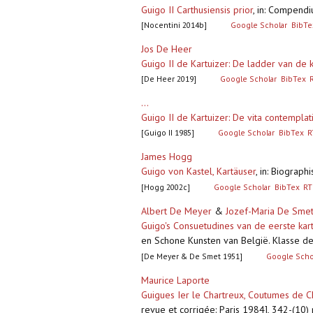
Guigo II Carthusiensis prior
,
in: Compendi
[Nocentini 2014b]
Google Scholar
BibTe
Jos De Heer
Guigo II de Kartuizer: De ladder van de kl
[De Heer 2019]
Google Scholar
BibTex
...
Guigo II de Kartuizer: De vita contemplati
[Guigo II 1985]
Google Scholar
BibTex
R
James Hogg
Guigo von Kastel, Kartäuser
,
in: Biograph
[Hogg 2002c]
Google Scholar
BibTex
RT
Albert De Meyer
&
Jozef-Maria De Sme
Guigo's Consuetudines van de eerste kar
en Schone Kunsten van België. Klasse de
[De Meyer & De Smet 1951]
Google Scho
Maurice Laporte
Guigues Ier le Chartreux, Coutumes de Cha
revue et corrigée: Paris 1984], 342-(10)