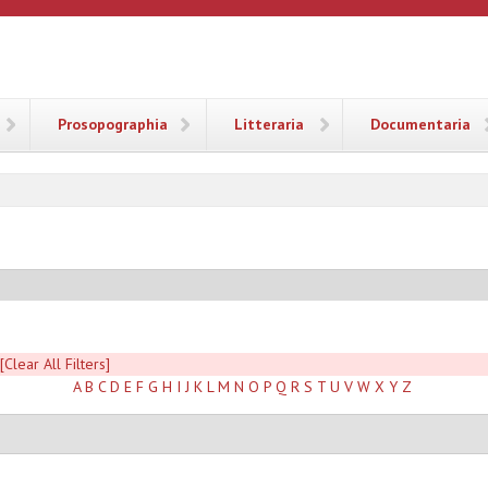
ANA
Prosopographia
Litteraria
Documentaria
[Clear All Filters]
A
B
C
D
E
F
G
H
I
J
K
L
M
N
O
P
Q
R
S
T
U
V
W
X
Y
Z