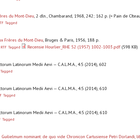
rères du Mont-Dieu
,
2 dln., Chambarand, 1968, 242; 162 p. (= Pain de Cîtea
TF
Tagged
aux Frères du Mont-Dieu
,
Bruges & Paris, 1956, 188 p.
Recensie Hourlier_RHE 52 (1957) 1002-1003.pdf
(598 KB)
RTF
Tagged
orum Latinorum Medii Aevi — C.A.L.M.A., 4:5 (2014), 602
Tagged
torum Latinorum Medii Aevi — C.A.L.M.A., 4:5 (2014), 610
F
Tagged
torum Latinorum Medii Aevi — C.A.L.M.A., 4:5 (2014), 610
F
Tagged
 Guilielmum nominant: de quo vide Chronicon Cartusiense Petri Dorlandi, lib