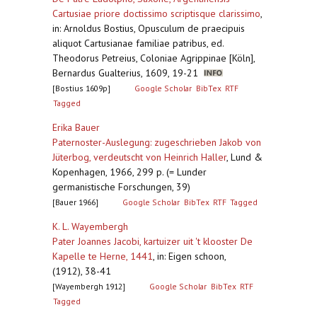
Cartusiae priore doctissimo scriptisque clarissimo
,
in: Arnoldus Bostius, Opusculum de praecipuis
aliquot Cartusianae familiae patribus, ed.
Theodorus Petreius, Coloniae Agrippinae [Köln],
Bernardus Gualterius, 1609, 19-21
[Bostius 1609p]
Google Scholar
BibTex
RTF
Tagged
Erika Bauer
Paternoster-Auslegung: zugeschrieben Jakob von
Jüterbog, verdeutscht von Heinrich Haller
,
Lund &
Kopenhagen, 1966, 299 p. (= Lunder
germanistische Forschungen, 39)
[Bauer 1966]
Google Scholar
BibTex
RTF
Tagged
K. L. Wayembergh
Pater Joannes Jacobi, kartuizer uit 't klooster De
Kapelle te Herne, 1441
,
in: Eigen schoon,
(1912), 38-41
[Wayembergh 1912]
Google Scholar
BibTex
RTF
Tagged