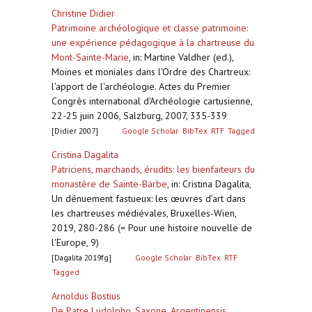
Christine Didier
Patrimoine archéologique et classe patrimoine:
une expérience pédagogique à la chartreuse du
Mont-Sainte-Marie
,
in: Martine Valdher (ed.),
Moines et moniales dans l'Ordre des Chartreux:
l'apport de l'archéologie. Actes du Premier
Congrès international d'Archéologie cartusienne,
22-25 juin 2006, Salzburg, 2007, 335-339
[Didier 2007]
Google Scholar
BibTex
RTF
Tagged
Cristina Dagalita
Patriciens, marchands, érudits: les bienfaiteurs du
monastère de Sainte-Barbe
,
in: Cristina Dagalita,
Un dénuement fastueux: les œuvres d’art dans
les chartreuses médiévales, Bruxelles-Wien,
2019, 280-286 (= Pour une histoire nouvelle de
l'Europe, 9)
[Dagalita 2019fg]
Google Scholar
BibTex
RTF
Tagged
Arnoldus Bostius
De Patre Ludolpho, Saxone, Argentinensis