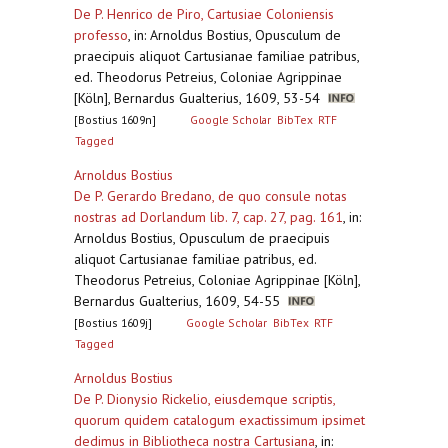
De P. Henrico de Piro, Cartusiae Coloniensis
professo
,
in: Arnoldus Bostius, Opusculum de
praecipuis aliquot Cartusianae familiae patribus,
ed. Theodorus Petreius, Coloniae Agrippinae
[Köln], Bernardus Gualterius, 1609, 53-54
[Bostius 1609n]
Google Scholar
BibTex
RTF
Tagged
Arnoldus Bostius
De P. Gerardo Bredano, de quo consule notas
nostras ad Dorlandum lib. 7, cap. 27, pag. 161
,
in:
Arnoldus Bostius, Opusculum de praecipuis
aliquot Cartusianae familiae patribus, ed.
Theodorus Petreius, Coloniae Agrippinae [Köln],
Bernardus Gualterius, 1609, 54-55
[Bostius 1609j]
Google Scholar
BibTex
RTF
Tagged
Arnoldus Bostius
De P. Dionysio Rickelio, eiusdemque scriptis,
quorum quidem catalogum exactissimum ipsimet
dedimus in Bibliotheca nostra Cartusiana
,
in: