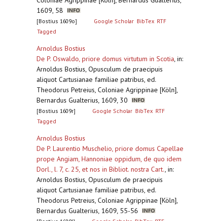
Coloniae Agrippinae [Köln], Bernardus Gualterius,
1609, 58
[Bostius 1609o]
Google Scholar
BibTex
RTF
Tagged
Arnoldus Bostius
De P. Oswaldo, priore domus virtutum in Scotia
,
in:
Arnoldus Bostius, Opusculum de praecipuis
aliquot Cartusianae familiae patribus, ed.
Theodorus Petreius, Coloniae Agrippinae [Köln],
Bernardus Gualterius, 1609, 30
[Bostius 1609r]
Google Scholar
BibTex
RTF
Tagged
Arnoldus Bostius
De P. Laurentio Muschelio, priore domus Capellae
prope Angiam, Hannoniae oppidum, de quo idem
Dorl., l. 7, c. 25, et nos in Bibliot. nostra Cart.
,
in:
Arnoldus Bostius, Opusculum de praecipuis
aliquot Cartusianae familiae patribus, ed.
Theodorus Petreius, Coloniae Agrippinae [Köln],
Bernardus Gualterius, 1609, 55-56