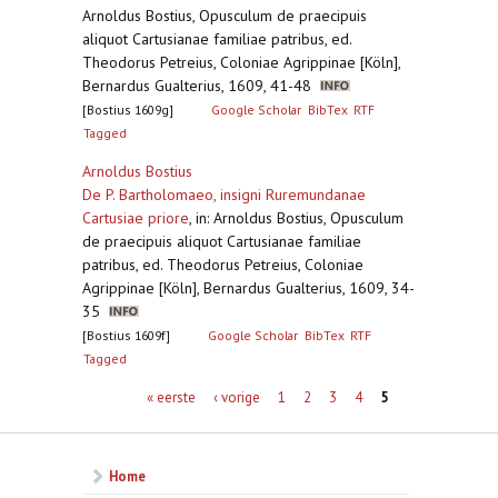
Arnoldus Bostius, Opusculum de praecipuis
aliquot Cartusianae familiae patribus, ed.
Theodorus Petreius, Coloniae Agrippinae [Köln],
Bernardus Gualterius, 1609, 41-48
[Bostius 1609g]
Google Scholar
BibTex
RTF
Tagged
Arnoldus Bostius
De P. Bartholomaeo, insigni Ruremundanae
Cartusiae priore
,
in: Arnoldus Bostius, Opusculum
de praecipuis aliquot Cartusianae familiae
patribus, ed. Theodorus Petreius, Coloniae
Agrippinae [Köln], Bernardus Gualterius, 1609, 34-
35
[Bostius 1609f]
Google Scholar
BibTex
RTF
Tagged
Pagina's
« eerste
‹ vorige
1
2
3
4
5
Home