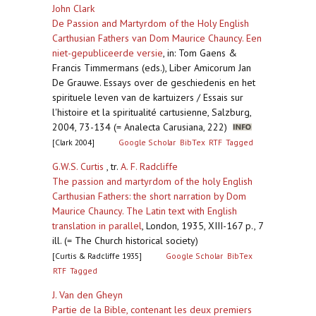
John Clark
De Passion and Martyrdom of the Holy English
Carthusian Fathers van Dom Maurice Chauncy. Een
niet-gepubliceerde versie
,
in: Tom Gaens &
Francis Timmermans (eds.), Liber Amicorum Jan
De Grauwe. Essays over de geschiedenis en het
spirituele leven van de kartuizers / Essais sur
l'histoire et la spiritualité cartusienne, Salzburg,
2004, 73-134 (= Analecta Carusiana, 222)
[Clark 2004]
Google Scholar
BibTex
RTF
Tagged
G.W.S. Curtis
, tr.
A. F. Radcliffe
The passion and martyrdom of the holy English
Carthusian Fathers: the short narration by Dom
Maurice Chauncy. The Latin text with English
translation in parallel
,
London, 1935, XIII-167 p., 7
ill. (= The Church historical society)
[Curtis & Radcliffe 1935]
Google Scholar
BibTex
RTF
Tagged
J. Van den Gheyn
Partie de la Bible, contenant les deux premiers