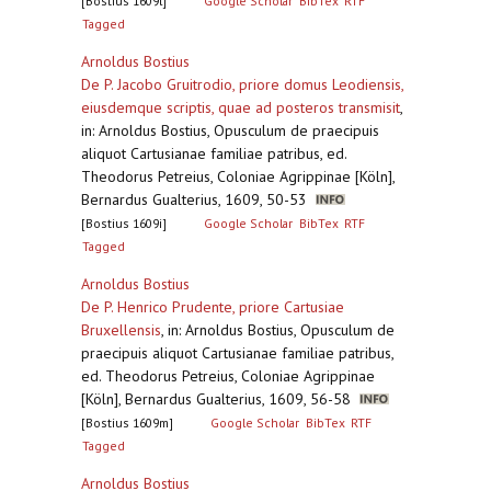
[Bostius 1609l]
Google Scholar
BibTex
RTF
Tagged
Arnoldus Bostius
De P. Jacobo Gruitrodio, priore domus Leodiensis,
eiusdemque scriptis, quae ad posteros transmisit
,
in: Arnoldus Bostius, Opusculum de praecipuis
aliquot Cartusianae familiae patribus, ed.
Theodorus Petreius, Coloniae Agrippinae [Köln],
Bernardus Gualterius, 1609, 50-53
[Bostius 1609i]
Google Scholar
BibTex
RTF
Tagged
Arnoldus Bostius
De P. Henrico Prudente, priore Cartusiae
Bruxellensis
,
in: Arnoldus Bostius, Opusculum de
praecipuis aliquot Cartusianae familiae patribus,
ed. Theodorus Petreius, Coloniae Agrippinae
[Köln], Bernardus Gualterius, 1609, 56-58
[Bostius 1609m]
Google Scholar
BibTex
RTF
Tagged
Arnoldus Bostius