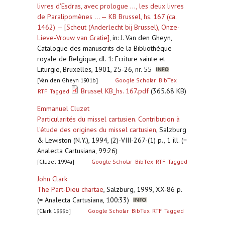
livres d'Esdras, avec prologue ..., les deux livres
de Paralipomènes ... — KB Brussel, hs. 167 (ca.
1462) — [Scheut (Anderlecht bij Brussel), Onze-
Lieve-Vrouw van Gratie]
,
in: J. Van den Gheyn,
Catalogue des manuscrits de la Bibliothèque
royale de Belgique, dl. 1: Ecriture sainte et
Liturgie, Bruxelles, 1901, 25-26, nr. 55
[Van den Gheyn 1901b]
Google Scholar
BibTex
Brussel KB_hs. 167.pdf
(365.68 KB)
RTF
Tagged
Emmanuel Cluzet
Particularités du missel cartusien. Contribution à
l'étude des origines du missel cartusien
,
Salzburg
& Lewiston (N.Y.), 1994, (2)-VIII-267-(1) p., 1 ill. (=
Analecta Cartusiana, 99:26)
[Cluzet 1994a]
Google Scholar
BibTex
RTF
Tagged
John Clark
The Part-Dieu chartae
,
Salzburg, 1999, XX-86 p.
(= Analecta Cartusiana, 100:33)
[Clark 1999b]
Google Scholar
BibTex
RTF
Tagged