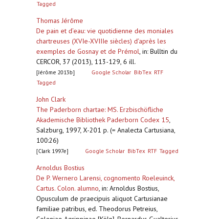
Tagged
Thomas Jérôme
De pain et d’eau: vie quotidienne des moniales
chartreuses (XVIe-XVIIIe siècles) d’après les
exemples de Gosnay et de Prémol
,
in: Bulltin du
CERCOR, 37 (2013), 113-129, 6 ill.
[Jérôme 2013b]
Google Scholar
BibTex
RTF
Tagged
John Clark
The Paderborn chartae: MS. Erzbischöfliche
Akademische Bibliothek Paderborn Codex 15
,
Salzburg, 1997, X-201 p. (= Analecta Cartusiana,
100:26)
[Clark 1997e]
Google Scholar
BibTex
RTF
Tagged
Arnoldus Bostius
De P. Wernero Larensi, cognomento Roeleuinck,
Cartus. Colon. alumno
,
in: Arnoldus Bostius,
Opusculum de praecipuis aliquot Cartusianae
familiae patribus, ed. Theodorus Petreius,