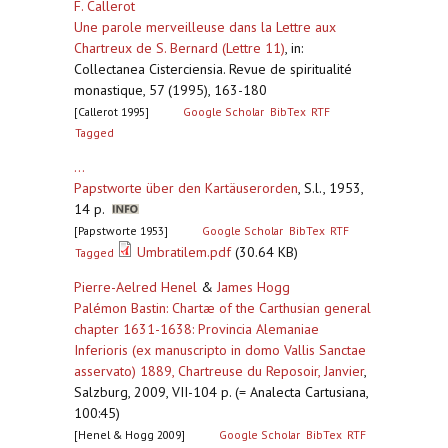
F. Callerot
Une parole merveilleuse dans la Lettre aux
Chartreux de S. Bernard (Lettre 11)
,
in:
Collectanea Cisterciensia. Revue de spiritualité
monastique, 57 (1995), 163-180
[Callerot 1995]
Google Scholar
BibTex
RTF
Tagged
...
Papstworte über den Kartäuserorden
,
S.l., 1953,
14 p.
[Papstworte 1953]
Google Scholar
BibTex
RTF
Umbratilem.pdf
(30.64 KB)
Tagged
Pierre-Aelred Henel
&
James Hogg
Palémon Bastin: Chartæ of the Carthusian general
chapter 1631-1638: Provincia Alemaniae
Inferioris (ex manuscripto in domo Vallis Sanctae
asservato) 1889, Chartreuse du Reposoir, Janvier
,
Salzburg, 2009, VII-104 p. (= Analecta Cartusiana,
100:45)
[Henel & Hogg 2009]
Google Scholar
BibTex
RTF