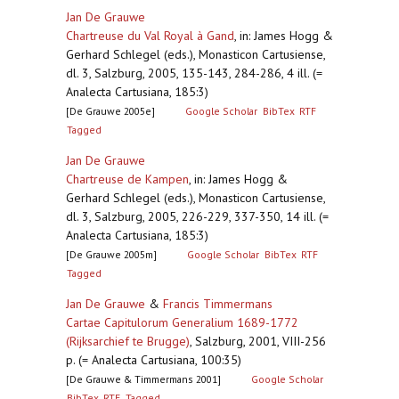
Jan De Grauwe
Chartreuse du Val Royal à Gand
,
in: James Hogg &
Gerhard Schlegel (eds.), Monasticon Cartusiense,
dl. 3, Salzburg, 2005, 135-143, 284-286, 4 ill. (=
Analecta Cartusiana, 185:3)
[De Grauwe 2005e]
Google Scholar
BibTex
RTF
Tagged
Jan De Grauwe
Chartreuse de Kampen
,
in: James Hogg &
Gerhard Schlegel (eds.), Monasticon Cartusiense,
dl. 3, Salzburg, 2005, 226-229, 337-350, 14 ill. (=
Analecta Cartusiana, 185:3)
[De Grauwe 2005m]
Google Scholar
BibTex
RTF
Tagged
Jan De Grauwe
&
Francis Timmermans
Cartae Capitulorum Generalium 1689-1772
(Rijksarchief te Brugge)
,
Salzburg, 2001, VIII-256
p. (= Analecta Cartusiana, 100:35)
[De Grauwe & Timmermans 2001]
Google Scholar
BibTex
RTF
Tagged