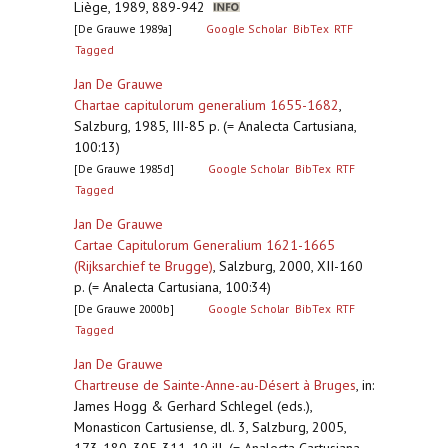
Liège, 1989, 889-942
[De Grauwe 1989a]
Google Scholar
BibTex
RTF
Tagged
Jan De Grauwe
Chartae capitulorum generalium 1655-1682
,
Salzburg, 1985, III-85 p. (= Analecta Cartusiana,
100:13)
[De Grauwe 1985d]
Google Scholar
BibTex
RTF
Tagged
Jan De Grauwe
Cartae Capitulorum Generalium 1621-1665
(Rijksarchief te Brugge)
,
Salzburg, 2000, XII-160
p. (= Analecta Cartusiana, 100:34)
[De Grauwe 2000b]
Google Scholar
BibTex
RTF
Tagged
Jan De Grauwe
Chartreuse de Sainte-Anne-au-Désert à Bruges
,
in:
James Hogg & Gerhard Schlegel (eds.),
Monasticon Cartusiense, dl. 3, Salzburg, 2005,