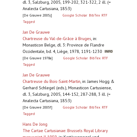
dl. 3, Salzburg, 2005, 199-202, 321-322, 2 ill. (=
Analecta Cartusiana, 185:3)
[De Grauwe 2005j]
Google Scholar
BibTex
RTF
Tagged
Jan De Grauwe
Chartreuse du Val-de-Grâce à Bruges
,
in:
Monasticon Belge, dl. 3: Province de Flandre
Occidentale, bd. 4, Liège, 1978, 1191-1230
[De Grauwe 1978a]
Google Scholar
BibTex
RTF
Tagged
Jan De Grauwe
Chartreuse du Bois-Saint-Martin
,
in: James Hogg &
Gerhard Schlegel (eds.), Monasticon Cartusiense,
dl. 3, Salzburg, 2005, 144-152, 287-288, 3 ill. (=
Analecta Cartusiana, 185:3)
[De Grauwe 2005f]
Google Scholar
BibTex
RTF
Tagged
Hans De Jong
The Cartae Cartusianae: Brussels Royal Library