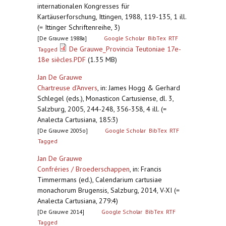
internationalen Kongresses für
Kartäuserforschung, Ittingen, 1988, 119-135, 1 ill.
(= Ittinger Schriftenreihe, 3)
[De Grauwe 1988a]
Google Scholar
BibTex
RTF
De Grauwe_Provincia Teutoniae 17e-
Tagged
18e siècles.PDF
(1.35 MB)
Jan De Grauwe
Chartreuse d'Anvers
,
in: James Hogg & Gerhard
Schlegel (eds.), Monasticon Cartusiense, dl. 3,
Salzburg, 2005, 244-248, 356-358, 4 ill. (=
Analecta Cartusiana, 185:3)
[De Grauwe 2005o]
Google Scholar
BibTex
RTF
Tagged
Jan De Grauwe
Confréries / Broederschappen
,
in: Francis
Timmermans (ed.), Calendarium cartusiae
monachorum Brugensis, Salzburg, 2014, V-XI (=
Analecta Cartusiana, 279:4)
[De Grauwe 2014]
Google Scholar
BibTex
RTF
Tagged