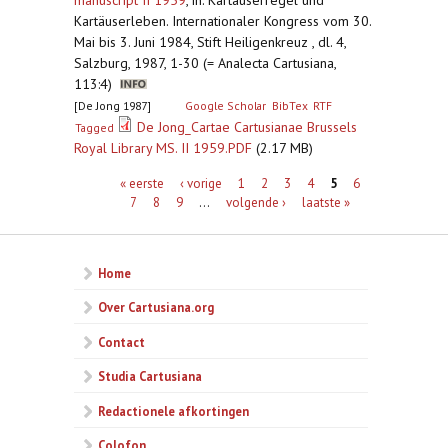
manuscript II 1959
,
in: Kartäuserregel und
Kartäuserleben. Internationaler Kongress vom 30.
Mai bis 3. Juni 1984, Stift Heiligenkreuz , dl. 4,
Salzburg, 1987, 1-30 (= Analecta Cartusiana,
113:4)
[De Jong 1987]
Google Scholar
BibTex
RTF
De Jong_Cartae Cartusianae Brussels
Tagged
Royal Library MS. II 1959.PDF
(2.17 MB)
Pagina's
« eerste
‹ vorige
1
2
3
4
5
6
7
8
9
…
volgende ›
laatste »
Home
Over Cartusiana.org
Contact
Studia Cartusiana
Redactionele afkortingen
Colofon