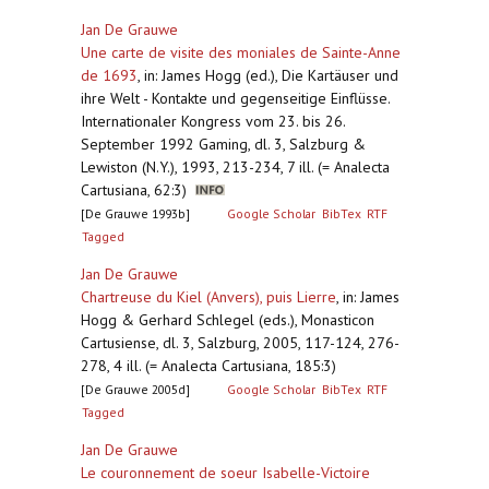
Jan De Grauwe
Une carte de visite des moniales de Sainte-Anne
de 1693
,
in: James Hogg (ed.), Die Kartäuser und
ihre Welt - Kontakte und gegenseitige Einflüsse.
Internationaler Kongress vom 23. bis 26.
September 1992 Gaming, dl. 3, Salzburg &
Lewiston (N.Y.), 1993, 213-234, 7 ill. (= Analecta
Cartusiana, 62:3)
[De Grauwe 1993b]
Google Scholar
BibTex
RTF
Tagged
Jan De Grauwe
Chartreuse du Kiel (Anvers), puis Lierre
,
in: James
Hogg & Gerhard Schlegel (eds.), Monasticon
Cartusiense, dl. 3, Salzburg, 2005, 117-124, 276-
278, 4 ill. (= Analecta Cartusiana, 185:3)
[De Grauwe 2005d]
Google Scholar
BibTex
RTF
Tagged
Jan De Grauwe
Le couronnement de soeur Isabelle-Victoire