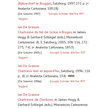
(Rijksarchief te Brugge)
,
Salzburg, 1997, 231 p. (=
Analecta Cartusiana, 100:28)
[De Grauwe 1997]
Google Scholar
BibTex
RTF
Tagged
Jan De Grauwe
Chartreuse du Val-de-Grâce à Bruges
,
in: James
Hogg & Gerhard Schlegel (eds.), Monasticon
Cartusiense, dl. 3, Salzburg, 2005, 108-116, 272-
275, 7 ill. (= Analecta Cartusiana, 185:3)
[De Grauwe 2005c]
Google Scholar
BibTex
RTF
Tagged
Jan De Grauwe
Chartreux: hier et aujourd'hui
,
Salzburg, 1996, 116
p., ill. (= Analecta Cartusiana, 134)
[De Grauwe 1996a]
Google Scholar
BibTex
RTF
Tagged
Jan De Grauwe
Chartreuse de Zierikzee
,
in: James Hogg &
Gerhard Schlegel (eds.), Monasticon Cartusiense,