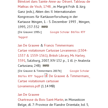
Bénézet dans Sainte-Anne-au- Désert. Tableau de
Mathias de Visch, 1748
,
in: Margrit Früh & Jürg
Ganz (eds.), Akten des II. Internationalen
Kongresses für Kartäuserforschung in der
Kartause Ittingen, 1. - 5. Dezember 1993 , Ittingen,
1995, 237-352
[De Grauwe 1995c]
Google Scholar
BibTex
RTF
Tagged
Jan De Grauwe
&
Francis Timmermans
Cartae visitationum Cartusiae Lovaniensis (1504-
1537 & 1559-1561), British Library, Ms Harley,
3591
,
Salzburg, 2007, XIV-132 p., 1 ill. (= Analecta
Cartusiana, 248)
[De Grauwe & Timmermans 2007b]
Google Scholar
De Grauwe & Timmermans_
BibTex
RTF
Tagged
Cartae visitationum cartusiae
Lovaniensis.pdf
(1.14 MB)
Jan De Grauwe
Chartreuse du Bois-Saint-Martin
,
in: Monasticon
Belge, dl. 7: Province de Flandre Orientale, bd. 5,