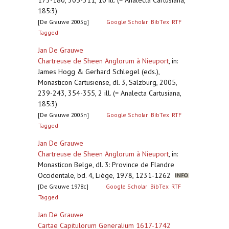
173-180, 305-311, 10 ill. (= Analecta Cartusiana,
185:3)
[De Grauwe 2005g]
Google Scholar
BibTex
RTF
Tagged
Jan De Grauwe
Chartreuse de Sheen Anglorum à Nieuport
,
in:
James Hogg & Gerhard Schlegel (eds.),
Monasticon Cartusiense, dl. 3, Salzburg, 2005,
239-243, 354-355, 2 ill. (= Analecta Cartusiana,
185:3)
[De Grauwe 2005n]
Google Scholar
BibTex
RTF
Tagged
Jan De Grauwe
Chartreuse de Sheen Anglorum à Nieuport
,
in:
Monasticon Belge, dl. 3: Province de Flandre
Occidentale, bd. 4, Liège, 1978, 1231-1262
[De Grauwe 1978c]
Google Scholar
BibTex
RTF
Tagged
Jan De Grauwe
Cartae Capitulorum Generalium 1617-1742