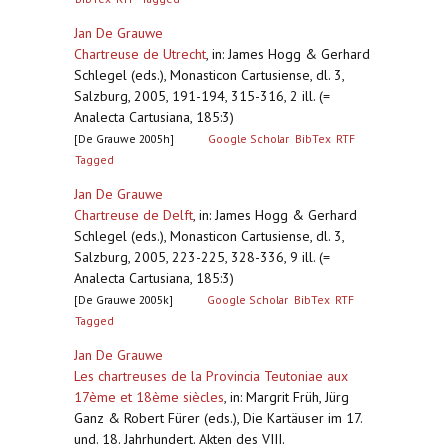
Jan De Grauwe
Chartreuse de Utrecht
,
in: James Hogg & Gerhard
Schlegel (eds.), Monasticon Cartusiense, dl. 3,
Salzburg, 2005, 191-194, 315-316, 2 ill. (=
Analecta Cartusiana, 185:3)
[De Grauwe 2005h]
Google Scholar
BibTex
RTF
Tagged
Jan De Grauwe
Chartreuse de Delft
,
in: James Hogg & Gerhard
Schlegel (eds.), Monasticon Cartusiense, dl. 3,
Salzburg, 2005, 223-225, 328-336, 9 ill. (=
Analecta Cartusiana, 185:3)
[De Grauwe 2005k]
Google Scholar
BibTex
RTF
Tagged
Jan De Grauwe
Les chartreuses de la Provincia Teutoniae aux
17ème et 18ème siècles
,
in: Margrit Früh, Jürg
Ganz & Robert Fürer (eds.), Die Kartäuser im 17.
und. 18. Jahrhundert. Akten des VIII.