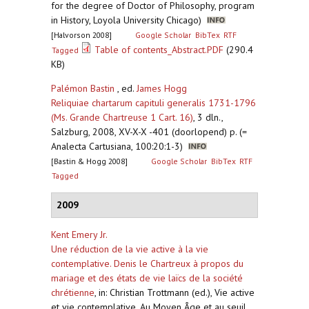
for the degree of Doctor of Philosophy, program
in History, Loyola University Chicago)
[Halvorson 2008]
Google Scholar
BibTex
RTF
Table of contents_Abstract.PDF
(290.4
Tagged
KB)
Palémon Bastin
, ed.
James Hogg
Reliquiae chartarum capituli generalis 1731-1796
(Ms. Grande Chartreuse 1 Cart. 16)
,
3 dln.,
Salzburg, 2008, XV-X-X -401 (doorlopend) p. (=
Analecta Cartusiana, 100:20:1-3)
[Bastin & Hogg 2008]
Google Scholar
BibTex
RTF
Tagged
2009
Kent Emery Jr.
Une réduction de la vie active à la vie
contemplative. Denis le Chartreux à propos du
mariage et des états de vie laïcs de la société
chrétienne
,
in: Christian Trottmann (ed.), Vie active
et vie contemplative. Au Moyen Âge et au seuil