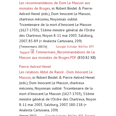
Les recommandations de Dom Le Masson aux
moniales de Bruges
,
in: Robert Bindel & Pierre-
Aelred Henel (eds.), Dom Innocent Le Masson,
chartreux méconnu, Noyonnais oublié.
Tricentenaire de la mort d'Innocent Le Masson
(1627-1703), 51ème ministre général de l'Ordre
des Chartreux, Noyon 8-11 mai 2003, Salzburg,
2007, 85-89 (= Analecta Cartusiana, 209)
[Timmermans 2007d]
Google Scholar
BibTex
RTF
Timmermans_Recommandations de Le
Tagged
Masson aux moniales de Bruges.PDF
(850.82 KB)
Pierre-Aelred Henel
Les relations Abbé de Rancé - Dom Innocent Le
Masson
,
in: Robert Bindel & Pierre-Aelred Henel
(eds.), Dom Innocent Le Masson, chartreux
méconnu, Noyonnais oublié. Tricentenaire de la
mort d'Innocent Le Masson (1627-1703), 51ème
ministre général de l'Ordre des Chartreux, Noyon
8-11 mai 2003, Salzburg, 2007, 180-218 (=
Analecta Cartusiana, 209)
[Henel 2007]
Google Scholar
BibTex
RTF
Tagged