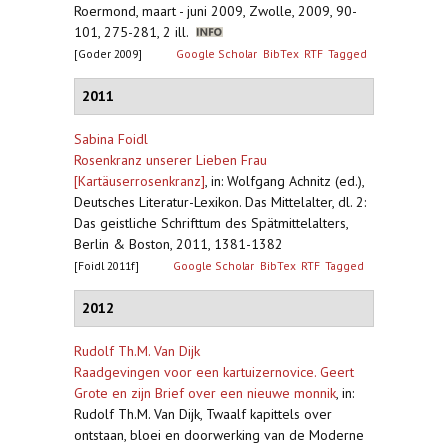
Roermond, maart - juni 2009, Zwolle, 2009, 90-
101, 275-281, 2 ill.
[Goder 2009]
Google Scholar
BibTex
RTF
Tagged
2011
Sabina Foidl
Rosenkranz unserer Lieben Frau
[Kartäuserrosenkranz]
,
in: Wolfgang Achnitz (ed.),
Deutsches Literatur-Lexikon. Das Mittelalter, dl. 2:
Das geistliche Schrifttum des Spätmittelalters,
Berlin & Boston, 2011, 1381-1382
[Foidl 2011f]
Google Scholar
BibTex
RTF
Tagged
2012
Rudolf Th.M. Van Dijk
Raadgevingen voor een kartuizernovice. Geert
Grote en zijn Brief over een nieuwe monnik
,
in:
Rudolf Th.M. Van Dijk, Twaalf kapittels over
ontstaan, bloei en doorwerking van de Moderne