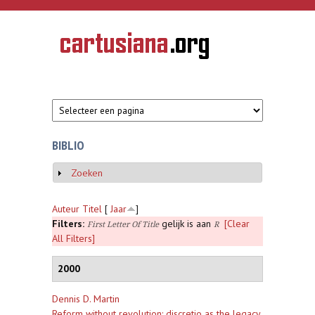
Overslaan en naar de inhoud gaan
CARTUSIANA
Geschiedenis
van de
kartuizerorde
in de
Nederlanden
BIBLIO
Zoeken
Weergeven
Auteur
Titel
[
Jaar
]
Filters:
gelijk is aan
[Clear
First Letter Of Title
R
All Filters]
2000
Dennis D. Martin
Reform without revolution: discretio as the legacy