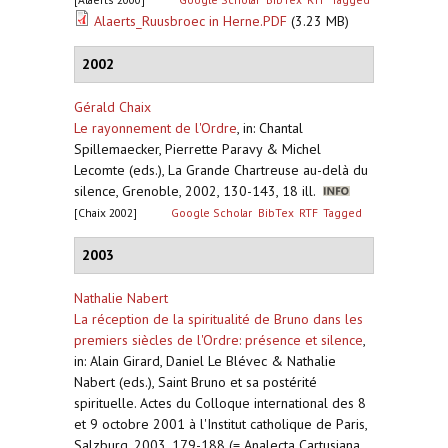
Alaerts_Ruusbroec in Herne.PDF
(3.23 MB)
2002
Gérald Chaix
Le rayonnement de l'Ordre
,
in: Chantal
Spillemaecker, Pierrette Paravy & Michel
Lecomte (eds.), La Grande Chartreuse au-delà du
silence, Grenoble, 2002, 130-143, 18 ill.
[Chaix 2002]
Google Scholar
BibTex
RTF
Tagged
2003
Nathalie Nabert
La réception de la spiritualité de Bruno dans les
premiers siècles de l'Ordre: présence et silence
,
in: Alain Girard, Daniel Le Blévec & Nathalie
Nabert (eds.), Saint Bruno et sa postérité
spirituelle. Actes du Colloque international des 8
et 9 octobre 2001 à l'Institut catholique de Paris,
Salzburg, 2003, 179-188 (= Analecta Cartusiana,