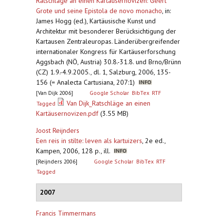
Ratschläge an einen Kartäusernovizen: Geert
Grote und seine Epistola de novo monacho
,
in:
James Hogg (ed.), Kartäusische Kunst und
Architektur mit besonderer Berücksichtigung der
Kartausen Zentraleuropas. Länderübergreifender
internationaler Kongress für Kartäuserforschung
Aggsbach (NÖ, Austria) 30.8.-31.8. und Brno/Brünn
(CZ) 1.9.-4.9.2005., dl. 1, Salzburg, 2006, 135-
156 (= Analecta Cartusiana, 207:1)
[Van Dijk 2006]
Google Scholar
BibTex
RTF
Van Dijk_Ratschläge an einen
Tagged
Kartäusernovizen.pdf
(3.55 MB)
Joost Reijnders
Een reis in stilte: leven als kartuizers
,
2e ed.,
Kampen, 2006, 128 p., ill.
[Reijnders 2006]
Google Scholar
BibTex
RTF
Tagged
2007
Francis Timmermans