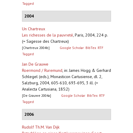
Tagged
2004
Un Chartreux
Les richesses de la pauvreté
,
Paris, 2004, 224 p.
(= Sagesse des Chartreux)
[Chartreux 2004b]
Google Scholar
BibTex
RTF
Tagged
Jan De Grauwe
Roermond / Ruremund
,
in: James Hogg & Gerhard
Schlegel (eds.), Monasticon Cartusiense, dl. 2,
Salzburg, 2004, 605-610, 693-695, 3 ill. (=
Analecta Cartusiana, 185:2)
[De Grauwe 2004a]
Google Scholar
BibTex
RTF
Tagged
2006
Rudolf Th.M. Van Dijk