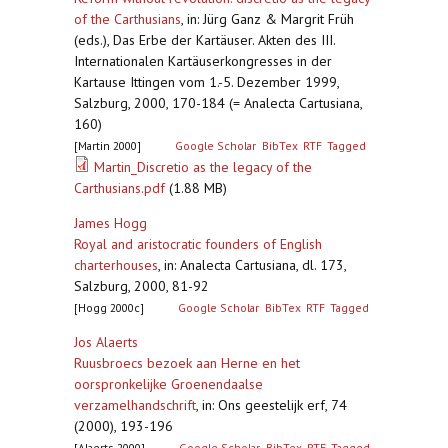
of the Carthusians
,
in: Jürg Ganz & Margrit Früh
(eds.), Das Erbe der Kartäuser. Akten des III.
Internationalen Kartäuserkongresses in der
Kartause Ittingen vom 1.-5. Dezember 1999,
Salzburg, 2000, 170-184 (= Analecta Cartusiana,
160)
[Martin 2000]
Google Scholar
BibTex
RTF
Tagged
Martin_Discretio as the legacy of the
Carthusians.pdf
(1.88 MB)
James Hogg
Royal and aristocratic founders of English
charterhouses
,
in: Analecta Cartusiana, dl. 173,
Salzburg, 2000, 81-92
[Hogg 2000c]
Google Scholar
BibTex
RTF
Tagged
Jos Alaerts
Ruusbroecs bezoek aan Herne en het
oorspronkelijke Groenendaalse
verzamelhandschrift
,
in: Ons geestelijk erf, 74
(2000), 193-196
[Alaerts 2000]
Google Scholar
BibTex
RTF
Tagged