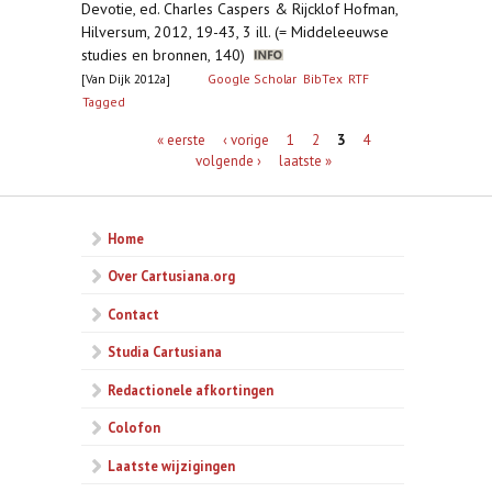
Devotie, ed. Charles Caspers & Rijcklof Hofman,
Hilversum, 2012, 19-43, 3 ill. (= Middeleeuwse
studies en bronnen, 140)
[Van Dijk 2012a]
Google Scholar
BibTex
RTF
Tagged
Pagina's
« eerste
‹ vorige
1
2
3
4
volgende ›
laatste »
Home
Over Cartusiana.org
Contact
Studia Cartusiana
Redactionele afkortingen
Colofon
Laatste wijzigingen