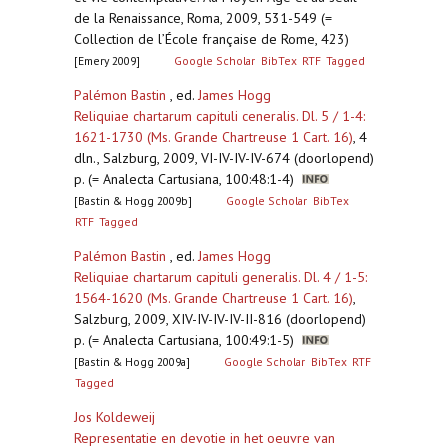
de la Renaissance, Roma, 2009, 531-549 (=
Collection de l’École française de Rome, 423)
[Emery 2009]
Google Scholar
BibTex
RTF
Tagged
Palémon Bastin
, ed.
James Hogg
Reliquiae chartarum capituli ceneralis. Dl. 5 / 1-4:
1621-1730 (Ms. Grande Chartreuse 1 Cart. 16)
,
4
dln., Salzburg, 2009, VI-IV-IV-IV-674 (doorlopend)
p. (= Analecta Cartusiana, 100:48:1-4)
[Bastin & Hogg 2009b]
Google Scholar
BibTex
RTF
Tagged
Palémon Bastin
, ed.
James Hogg
Reliquiae chartarum capituli generalis. Dl. 4 / 1-5:
1564-1620 (Ms. Grande Chartreuse 1 Cart. 16)
,
Salzburg, 2009, XIV-IV-IV-IV-II-816 (doorlopend)
p. (= Analecta Cartusiana, 100:49:1-5)
[Bastin & Hogg 2009a]
Google Scholar
BibTex
RTF
Tagged
Jos Koldeweij
Representatie en devotie in het oeuvre van