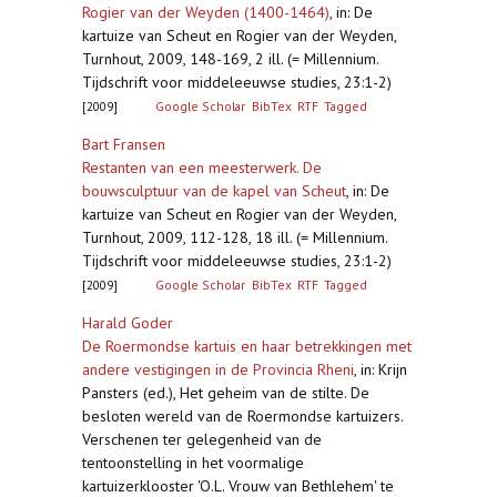
Rogier van der Weyden (1400-1464)
,
in: De
kartuize van Scheut en Rogier van der Weyden,
Turnhout, 2009, 148-169, 2 ill. (= Millennium.
Tijdschrift voor middeleeuwse studies, 23:1-2)
[2009]
Google Scholar
BibTex
RTF
Tagged
Bart Fransen
Restanten van een meesterwerk. De
bouwsculptuur van de kapel van Scheut
,
in: De
kartuize van Scheut en Rogier van der Weyden,
Turnhout, 2009, 112-128, 18 ill. (= Millennium.
Tijdschrift voor middeleeuwse studies, 23:1-2)
[2009]
Google Scholar
BibTex
RTF
Tagged
Harald Goder
De Roermondse kartuis en haar betrekkingen met
andere vestigingen in de Provincia Rheni
,
in: Krijn
Pansters (ed.), Het geheim van de stilte. De
besloten wereld van de Roermondse kartuizers.
Verschenen ter gelegenheid van de
tentoonstelling in het voormalige
kartuizerklooster 'O.L. Vrouw van Bethlehem' te