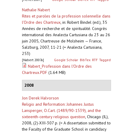
Nathalie Nabert
Rites et paroles de la profession solennelle dans
l'Ordre des Chartreux
,
in: Robert Bindel (ed.), 35
Années de recherche et de spiritualité. Congrès
international des Analecta Cartusiana du 23 au 26
juin 2005, Chartreuse de Molsheim — France,
Salzburg, 2007, 11-21 (= Analecta Cartusiana,
253)
[Nabert 2007a]
Google Scholar
BibTex
RTF
Tagged
Nabert_Profession dans l'Ordre des
Chartreux.PDF
(1.64 MB)
2008
Jon Derek Halvorson
Religio and Reformation: Johannes Justus
Lansperger, O.Cart. (1489/90-1539), and the
sixteenth-century religious question
,
Chicago (IL),
2008, (2)-XIII-307 p. (= A dissertation submitted to
the Faculty of the Graduate School in candidacy