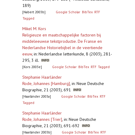
189)
[Nabert 2003b]
Google Scholar
BibTex
RTF
Tagged
Mikel M. Kors
Religieuze en maatschappelijke factoren bij
middeleeuwse tekstproductie. De Franse en
Nederlandse Historiebijbel in de veertiende
eeuw
,
in: Nederlandse letterkunde, 8 (2003), 281-
295, 3 ill.
[Kors 2003e]
Google Scholar
BibTex
RTF
Tagged
Stephanie Haarländer
Rode, Johannes [Hamburg]
,
in: Neue Deutsche
Biographie, 21 (2003), 691
[Haarländer 2003a]
Google Scholar
BibTex
RTF
Tagged
Stephanie Haarländer
Rode, Johannes [Trier]
,
in: Neue Deutsche
Biographie, 21 (2003), 691-692
[Haarländer 2003b]
Google Scholar
BibTex
RTF