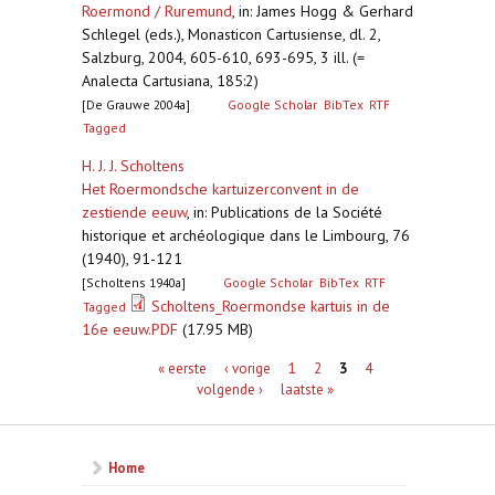
Roermond / Ruremund
,
in: James Hogg & Gerhard
Schlegel (eds.), Monasticon Cartusiense, dl. 2,
Salzburg, 2004, 605-610, 693-695, 3 ill. (=
Analecta Cartusiana, 185:2)
[De Grauwe 2004a]
Google Scholar
BibTex
RTF
Tagged
H. J. J. Scholtens
Het Roermondsche kartuizerconvent in de
zestiende eeuw
,
in: Publications de la Société
historique et archéologique dans le Limbourg, 76
(1940), 91-121
[Scholtens 1940a]
Google Scholar
BibTex
RTF
Scholtens_Roermondse kartuis in de
Tagged
16e eeuw.PDF
(17.95 MB)
Pagina's
« eerste
‹ vorige
1
2
3
4
volgende ›
laatste »
Home