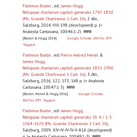
Palémon Bastin
, ed.
James Hogg
Reliquiae chartarum capituli generalis 1797-1850
(Ms. Grande Chartreuse 1 Cart. 16)
,
2 dln.,
Salzburg, 2014, VIII-198 (doorlopend) p. (=
Analecta Cartusiana, 100:46:1-2)
[Bastin & Hogg 2014]
Google Scholar
BibTex
RTF
Tagged
Palémon Bastin
, ed.
Pierre-Aelred Henel
&
James Hogg
Reliquiae chartarum capituli generalis 1851-1906
(Ms. Grande Chartreuse 1 Cart. 16)
,
3 dln.,
Salzburg, 2016, 122, 133, 168 p. (= Analecta
Cartusiana, 100:47:1-3)
[Bastin, Henel & Hogg 2016]
Google Scholar
BibTex
RTF
Tagged
Palémon Bastin
, ed.
James Hogg
Reliquiae chartarum capituli generalis. Dl. 4 / 1-5:
1564-1620 (Ms. Grande Chartreuse 1 Cart. 16)
,
Salzburg, 2009, XIV-IV-IV-IV-II-816 (doorlopend)
p. (= Analecta Cartusiana, 100:49:1-5)