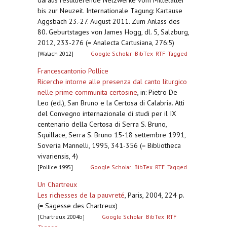
daraus resultierende Netzwerke vom Mittelalter
bis zur Neuzeit. Internationale Tagung: Kartause
Aggsbach 23.-27. August 2011. Zum Anlass des
80. Geburtstages von James Hogg, dl. 5, Salzburg,
2012, 233-276 (= Analecta Cartusiana, 276:5)
[Walach 2012]
Google Scholar
BibTex
RTF
Tagged
Francescantonio Pollice
Ricerche intorne alle presenza dal canto liturgico
nelle prime communita certosine
,
in: Pietro De
Leo (ed.), San Bruno e la Certosa di Calabria. Atti
del Convegno internazionale di studi per il IX
centenario della Certosa di Serra S. Bruno,
Squillace, Serra S. Bruno 15-18 settembre 1991,
Soveria Mannelli, 1995, 341-356 (= Bibliotheca
vivariensis, 4)
[Pollice 1995]
Google Scholar
BibTex
RTF
Tagged
Un Chartreux
Les richesses de la pauvreté
,
Paris, 2004, 224 p.
(= Sagesse des Chartreux)
[Chartreux 2004b]
Google Scholar
BibTex
RTF