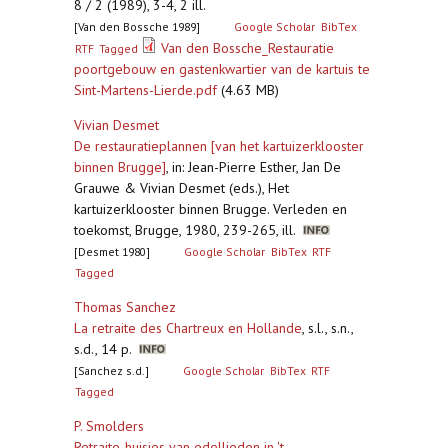
8 / 2 (1989), 3-4, 2 ill.
[Van den Bossche 1989]
Google Scholar
BibTex
Van den Bossche_Restauratie
RTF
Tagged
poortgebouw en gastenkwartier van de kartuis te
Sint-Martens-Lierde.pdf
(4.63 MB)
Vivian Desmet
De restauratieplannen [van het kartuizerklooster
binnen Brugge]
,
in: Jean-Pierre Esther, Jan De
Grauwe & Vivian Desmet (eds.), Het
kartuizerklooster binnen Brugge. Verleden en
toekomst, Brugge, 1980, 239-265, ill.
[Desmet 1980]
Google Scholar
BibTex
RTF
Tagged
Thomas Sanchez
La retraite des Chartreux en Hollande
,
s.l., s.n.,
s.d., 14 p.
[Sanchez s.d.]
Google Scholar
BibTex
RTF
Tagged
P. Smolders
Retraite-huisjes van edellieden in 't