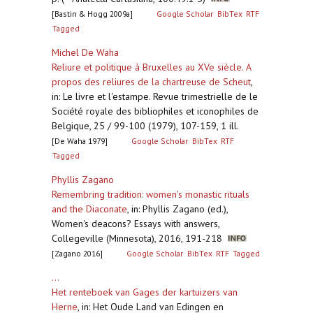
[Bastin & Hogg 2009a]
Google Scholar
BibTex
RTF
Tagged
Michel De Waha
Reliure et politique à Bruxelles au XVe siècle. A
propos des reliures de la chartreuse de Scheut
,
in: Le livre et l'estampe. Revue trimestrielle de le
Société royale des bibliophiles et iconophiles de
Belgique, 25 / 99-100 (1979), 107-159, 1 ill.
[De Waha 1979]
Google Scholar
BibTex
RTF
Tagged
Phyllis Zagano
Remembring tradition: women's monastic rituals
and the Diaconate
,
in: Phyllis Zagano (ed.),
Women's deacons? Essays with answers,
Collegeville (Minnesota), 2016, 191-218
[Zagano 2016]
Google Scholar
BibTex
RTF
Tagged
...
Het renteboek van Gages der kartuizers van
Herne
,
in: Het Oude Land van Edingen en