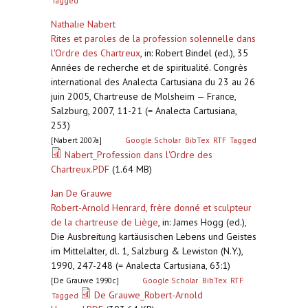
Tagged
Nathalie Nabert
Rites et paroles de la profession solennelle dans
l'Ordre des Chartreux
,
in: Robert Bindel (ed.), 35
Années de recherche et de spiritualité. Congrès
international des Analecta Cartusiana du 23 au 26
juin 2005, Chartreuse de Molsheim — France,
Salzburg, 2007, 11-21 (= Analecta Cartusiana,
253)
[Nabert 2007a]
Google Scholar
BibTex
RTF
Tagged
Nabert_Profession dans l'Ordre des
Chartreux.PDF
(1.64 MB)
Jan De Grauwe
Robert-Arnold Henrard, frère donné et sculpteur
de la chartreuse de Liège
,
in: James Hogg (ed.),
Die Ausbreitung kartäusischen Lebens und Geistes
im Mittelalter, dl. 1, Salzburg & Lewiston (N.Y.),
1990, 247-248 (= Analecta Cartusiana, 63:1)
[De Grauwe 1990c]
Google Scholar
BibTex
RTF
De Grauwe_Robert-Arnold
Tagged