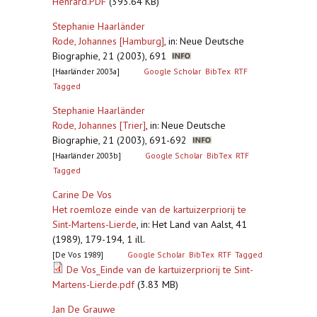
Henrard.PDF
(393.64 KB)
Stephanie Haarländer
Rode, Johannes [Hamburg]
,
in: Neue Deutsche
Biographie, 21 (2003), 691
[Haarländer 2003a]
Google Scholar
BibTex
RTF
Tagged
Stephanie Haarländer
Rode, Johannes [Trier]
,
in: Neue Deutsche
Biographie, 21 (2003), 691-692
[Haarländer 2003b]
Google Scholar
BibTex
RTF
Tagged
Carine De Vos
Het roemloze einde van de kartuizerpriorij te
Sint-Martens-Lierde
,
in: Het Land van Aalst, 41
(1989), 179-194, 1 ill.
[De Vos 1989]
Google Scholar
BibTex
RTF
Tagged
De Vos_Einde van de kartuizerpriorij te Sint-
Martens-Lierde.pdf
(3.83 MB)
Jan De Grauwe