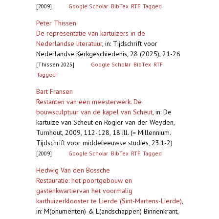
[2009]
Google Scholar
BibTex
RTF
Tagged
Peter Thissen
De representatie van kartuizers in de
Nederlandse literatuur
,
in: Tijdschrift voor
Nederlandse Kerkgeschiedenis, 28 (2025), 21-26
[Thissen 2025]
Google Scholar
BibTex
RTF
Tagged
Bart Fransen
Restanten van een meesterwerk. De
bouwsculptuur van de kapel van Scheut
,
in: De
kartuize van Scheut en Rogier van der Weyden,
Turnhout, 2009, 112-128, 18 ill. (= Millennium.
Tijdschrift voor middeleeuwse studies, 23:1-2)
[2009]
Google Scholar
BibTex
RTF
Tagged
Hedwig Van den Bossche
Restauratie: het poortgebouw en
gastenkwartiervan het voormalig
karthuizerklooster te Lierde (Sint-Martens-Lierde)
,
in: M(onumenten) & L(andschappen) Binnenkrant,