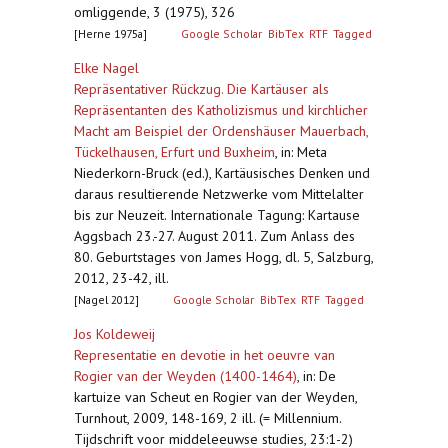
omliggende, 3 (1975), 326
[Herne 1975a]
Google Scholar
BibTex
RTF
Tagged
Elke Nagel
Repräsentativer Rückzug. Die Kartäuser als
Repräsentanten des Katholizismus und kirchlicher
Macht am Beispiel der Ordenshäuser Mauerbach,
Tückelhausen, Erfurt und Buxheim
,
in: Meta
Niederkorn-Bruck (ed.), Kartäusisches Denken und
daraus resultierende Netzwerke vom Mittelalter
bis zur Neuzeit. Internationale Tagung: Kartause
Aggsbach 23.-27. August 2011. Zum Anlass des
80. Geburtstages von James Hogg, dl. 5, Salzburg,
2012, 23-42, ill.
[Nagel 2012]
Google Scholar
BibTex
RTF
Tagged
Jos Koldeweij
Representatie en devotie in het oeuvre van
Rogier van der Weyden (1400-1464)
,
in: De
kartuize van Scheut en Rogier van der Weyden,
Turnhout, 2009, 148-169, 2 ill. (= Millennium.
Tijdschrift voor middeleeuwse studies, 23:1-2)