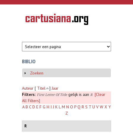
Overslaan en naar de inhoud gaan
CARTUSIANA
Geschiedenis
van de
kartuizerorde
in de
Nederlanden
BIBLIO
Zoeken
Weergeven
Auteur
[
Titel
]
Jaar
Filters:
gelijk is aan
[Clear
First Letter Of Title
R
All Filters]
A
B
C
D
E
F
G
H
I
J
K
L
M
N
O
P
Q
R
S
T
U
V
W
X
Y
Z
R