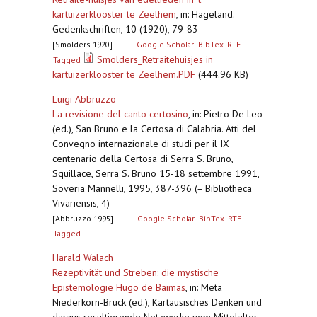
kartuizerklooster te Zeelhem
,
in: Hageland.
Gedenkschriften, 10 (1920), 79-83
[Smolders 1920]
Google Scholar
BibTex
RTF
Smolders_Retraitehuisjes in
Tagged
kartuizerklooster te Zeelhem.PDF
(444.96 KB)
Luigi Abbruzzo
La revisione del canto certosino
,
in: Pietro De Leo
(ed.), San Bruno e la Certosa di Calabria. Atti del
Convegno internazionale di studi per il IX
centenario della Certosa di Serra S. Bruno,
Squillace, Serra S. Bruno 15-18 settembre 1991,
Soveria Mannelli, 1995, 387-396 (= Bibliotheca
Vivariensis, 4)
[Abbruzzo 1995]
Google Scholar
BibTex
RTF
Tagged
Harald Walach
Rezeptivität und Streben: die mystische
Epistemologie Hugo de Baimas
,
in: Meta
Niederkorn-Bruck (ed.), Kartäusisches Denken und