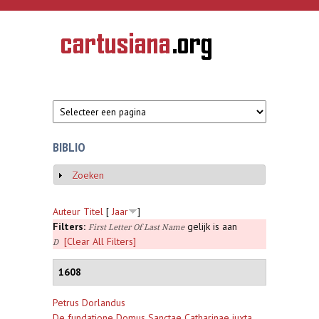
Overslaan en naar de inhoud gaan
CARTUSIANA
Geschiedenis
van de
kartuizerorde
in de
Nederlanden
BIBLIO
Zoeken
Weergeven
Auteur
Titel
[
Jaar
]
Filters:
gelijk is aan
First Letter Of Last Name
[Clear All Filters]
D
1608
Petrus Dorlandus
De fundatione Domus Sanctae Catharinae iuxta