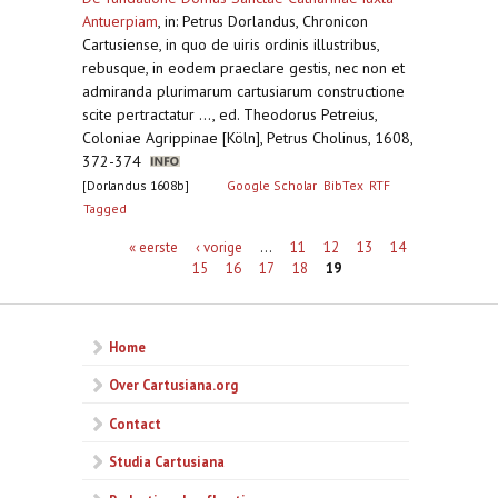
Antuerpiam
,
in: Petrus Dorlandus, Chronicon
Cartusiense, in quo de uiris ordinis illustribus,
rebusque, in eodem praeclare gestis, nec non et
admiranda plurimarum cartusiarum constructione
scite pertractatur ..., ed. Theodorus Petreius,
Coloniae Agrippinae [Köln], Petrus Cholinus, 1608,
372-374
[Dorlandus 1608b]
Google Scholar
BibTex
RTF
Tagged
Pagina's
« eerste
‹ vorige
…
11
12
13
14
15
16
17
18
19
Home
Over Cartusiana.org
Contact
Studia Cartusiana