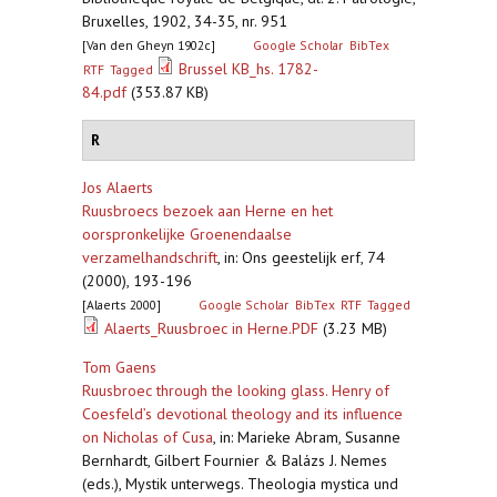
Bruxelles, 1902, 34-35, nr. 951
[Van den Gheyn 1902c]
Google Scholar
BibTex
Brussel KB_hs. 1782-
RTF
Tagged
84.pdf
(353.87 KB)
R
Jos Alaerts
Ruusbroecs bezoek aan Herne en het
oorspronkelijke Groenendaalse
verzamelhandschrift
,
in: Ons geestelijk erf, 74
(2000), 193-196
[Alaerts 2000]
Google Scholar
BibTex
RTF
Tagged
Alaerts_Ruusbroec in Herne.PDF
(3.23 MB)
Tom Gaens
Ruusbroec through the looking glass. Henry of
Coesfeld’s devotional theology and its influence
on Nicholas of Cusa
,
in: Marieke Abram, Susanne
Bernhardt, Gilbert Fournier & Balázs J. Nemes
(eds.), Mystik unterwegs. Theologia mystica und