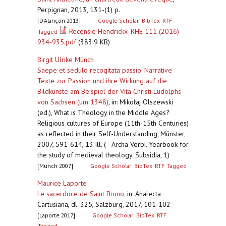
Perpignan, 2013, 131-(1) p.
[D’Alançon 2013]
Google Scholar
BibTex
RTF
Recensie Hendrickx_RHE 111 (2016)
Tagged
934-935.pdf
(383.9 KB)
Birgit Ulrike Münch
Saepe et sedulo recogitata passio. Narrative
Texte zur Passion und ihre Wirkung auf die
Bildkünste am Beispiel der Vita Christi Ludolphs
von Sachsen (um 1348)
,
in: Mikołaj Olszewski
(ed.), What is Theology in the Middle Ages?
Religious cultures of Europe (11th-15th Centuries)
as reflected in their Self-Understanding, Münster,
2007, 591-614, 13 ill. (= Archa Verbi. Yearbook for
the study of medieval theology. Subsidia, 1)
[Münch 2007]
Google Scholar
BibTex
RTF
Tagged
Maurice Laporte
Le sacerdoce de Saint Bruno
,
in: Analecta
Cartusiana, dl. 325, Salzburg, 2017, 101-102
[Laporte 2017]
Google Scholar
BibTex
RTF
Tagged