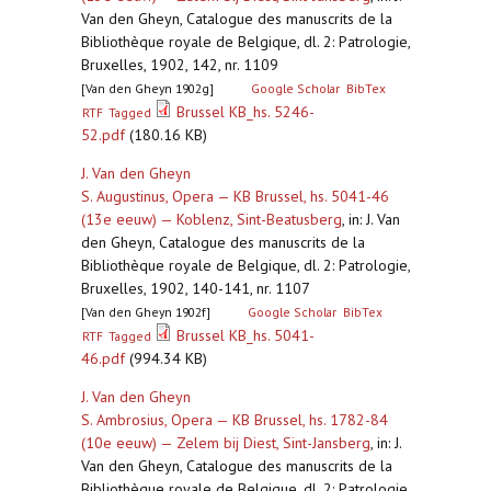
Van den Gheyn, Catalogue des manuscrits de la
Bibliothèque royale de Belgique, dl. 2: Patrologie,
Bruxelles, 1902, 142, nr. 1109
[Van den Gheyn 1902g]
Google Scholar
BibTex
Brussel KB_hs. 5246-
RTF
Tagged
52.pdf
(180.16 KB)
J. Van den Gheyn
S. Augustinus, Opera — KB Brussel, hs. 5041-46
(13e eeuw) — Koblenz, Sint-Beatusberg
,
in: J. Van
den Gheyn, Catalogue des manuscrits de la
Bibliothèque royale de Belgique, dl. 2: Patrologie,
Bruxelles, 1902, 140-141, nr. 1107
[Van den Gheyn 1902f]
Google Scholar
BibTex
Brussel KB_hs. 5041-
RTF
Tagged
46.pdf
(994.34 KB)
J. Van den Gheyn
S. Ambrosius, Opera — KB Brussel, hs. 1782-84
(10e eeuw) — Zelem bij Diest, Sint-Jansberg
,
in: J.
Van den Gheyn, Catalogue des manuscrits de la
Bibliothèque royale de Belgique, dl. 2: Patrologie,