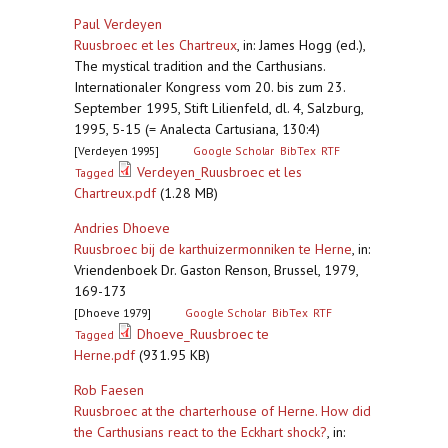
Paul Verdeyen
Ruusbroec et les Chartreux
,
in: James Hogg (ed.),
The mystical tradition and the Carthusians.
Internationaler Kongress vom 20. bis zum 23.
September 1995, Stift Lilienfeld, dl. 4, Salzburg,
1995, 5-15 (= Analecta Cartusiana, 130:4)
[Verdeyen 1995]
Google Scholar
BibTex
RTF
Verdeyen_Ruusbroec et les
Tagged
Chartreux.pdf
(1.28 MB)
Andries Dhoeve
Ruusbroec bij de karthuizermonniken te Herne
,
in:
Vriendenboek Dr. Gaston Renson, Brussel, 1979,
169-173
[Dhoeve 1979]
Google Scholar
BibTex
RTF
Dhoeve_Ruusbroec te
Tagged
Herne.pdf
(931.95 KB)
Rob Faesen
Ruusbroec at the charterhouse of Herne. How did
the Carthusians react to the Eckhart shock?
,
in: