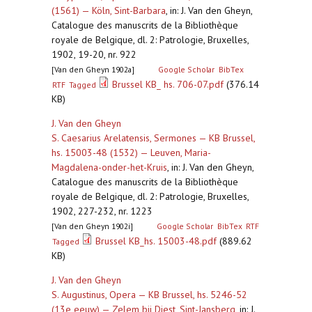
(1561) — Köln, Sint-Barbara
,
in: J. Van den Gheyn,
Catalogue des manuscrits de la Bibliothèque
royale de Belgique, dl. 2: Patrologie, Bruxelles,
1902, 19-20, nr. 922
[Van den Gheyn 1902a]
Google Scholar
BibTex
Brussel KB_ hs. 706-07.pdf
(376.14
RTF
Tagged
KB)
J. Van den Gheyn
S. Caesarius Arelatensis, Sermones — KB Brussel,
hs. 15003-48 (1532) — Leuven, Maria-
Magdalena-onder-het-Kruis
,
in: J. Van den Gheyn,
Catalogue des manuscrits de la Bibliothèque
royale de Belgique, dl. 2: Patrologie, Bruxelles,
1902, 227-232, nr. 1223
[Van den Gheyn 1902i]
Google Scholar
BibTex
RTF
Brussel KB_hs. 15003-48.pdf
(889.62
Tagged
KB)
J. Van den Gheyn
S. Augustinus, Opera — KB Brussel, hs. 5246-52
(13e eeuw) — Zelem bij Diest, Sint-Jansberg
,
in: J.