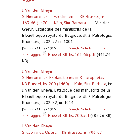
J. Van den Gheyn
S. Hieronymus, In Ezechielem — KB Brussel, hs.
163-66 (1470) — Köln, Sint-Barbara
,
in: J. Van den
Gheyn, Catalogue des manuscrits de la
Bibliothèque royale de Belgique, dl. 2: Patrologie,
Bruxelles, 1902, 77, nr. 1001
[Van den Gheyn 1902d]
Google Scholar
BibTex
Brussel KB_hs. 163-66.pdf
(443.26
RTF
Tagged
KB)
J. Van den Gheyn
S. Hieronymus, Explanationes in XII prophetas —
KB Brussel, hs. 200 (1460) — Köln, Sint-Barbara
,
in:
J. Van den Gheyn, Catalogue des manuscrits de la
Bibliothèque royale de Belgique, dl. 2: Patrologie,
Bruxelles, 1902, 82, nr. 1014
[Van den Gheyn 1902e]
Google Scholar
BibTex
Brussel KB_hs. 200.pdf
(202.26 KB)
RTF
Tagged
J. Van den Gheyn
S. Cyprianus, Opera — KB Brussel, hs. 706-07