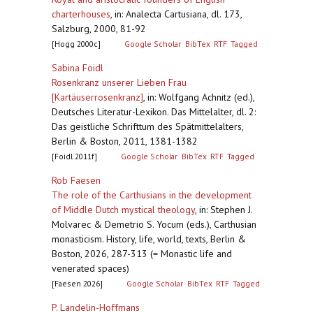
charterhouses
,
in: Analecta Cartusiana, dl. 173,
Salzburg, 2000, 81-92
[Hogg 2000c]
Google Scholar
BibTex
RTF
Tagged
Sabina Foidl
Rosenkranz unserer Lieben Frau
[Kartäuserrosenkranz]
,
in: Wolfgang Achnitz (ed.),
Deutsches Literatur-Lexikon. Das Mittelalter, dl. 2:
Das geistliche Schrifttum des Spätmittelalters,
Berlin & Boston, 2011, 1381-1382
[Foidl 2011f]
Google Scholar
BibTex
RTF
Tagged
Rob Faesen
The role of the Carthusians in the development
of Middle Dutch mystical theology
,
in: Stephen J.
Molvarec & Demetrio S. Yocum (eds.), Carthusian
monasticism. History, life, world, texts, Berlin &
Boston, 2026, 287-313 (= Monastic life and
venerated spaces)
[Faesen 2026]
Google Scholar
BibTex
RTF
Tagged
P. Landelin-Hoffmans