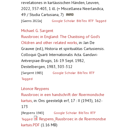
revelationes in kartäusischen Händen, Leuven,
2022, 357-403, 1 ill. (= Miscellanea Neerlandica,
49 / Studia Cartusiana, 7)
[Gaens 2022a]
Google Scholar
BibTex
RTF
Tagged
Michael G. Sargent
Ruusbroec in England: The Chastising of God's
Chldren and other related works
,
in: Jan De
Grauwe (ed.), Historia et spiritualitas Cartusiensis.
Colloquii Quarti Internationalis Acta. Gandavi-
Antverpiae-Brugis, 16-19 Sept. 1982,
Destelbergen, 1983, 303-312
[Sargent 1983]
Google Scholar
BibTex
RTF
Tagged
Léonce Reypens
Ruusbroec in een handschrift der Roermondsche
kartuis
,
in: Ons geestelijk erf, 17 : II (1943), 162-
173
[Reypens 1943]
Google Scholar
BibTex
RTF
Reypens_Ruusbroec in de Roermondse
Tagged
kartuis.PDF
(1.16 MB)