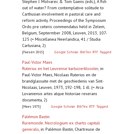
Stephen J. Molvarec & Tom Gaens (eds.), A fish
out of water? From contemplative solitude to
Carthusian involvement in pastoral care and
reform activity. Proceedings of the Symposium
Ordo pre ceteris commendatus held in Zelem,
Belgium, Septermber 2008, Leuven, 2013, 107-
125 (= Miscellanea Neerlandica, 41 / Studia
Cartusiana, 2)
[Faesen 2013]
Google Scholar
BibTex
RTF
Tagged
Paul-Victor Maes
Ruterius en het Leuvense kartuizerklooster
,
in:
Paul-Victor Maes, Nicolaas Ruterius en de
brandglassuite met de geschiedenis van Sint-
Nicolaas, Leuven, 1973, 192-198, 1 ill. (= Arca
Lovaniensis artes atque historiae reserans
documenta, 2)
[Maes 1973]
Google Scholar
BibTex
RTF
Tagged
Palémon Bastin
Ruremonde. Necrologium ex chartis capituli
generalis
,
in: Palémon Bastin, Chartreuse de