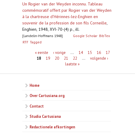
Un Rogier van der Weyden inconnu. Tableau
commémoratif offert par Rogier van der Weyden
à la chartreuse d'Hérinnes-lez-Enghien en
souvenir de la profession de son fils Corneille
,
Enghien, 1948, XVI-70-(4) p., ill.
[Landelin-Hoffmans 1948]
Google Scholar
BibTex
RTF
Tagged
Pagina's
« eerste
‹ vorige
…
14
15
16
17
18
19
20
21
22
…
volgende ›
laatste »
Home
Over Cartusiana.org
Contact
Studia Cartusiana
Redactionele afkortingen