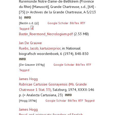
Ruremonde Notre-Dame-de-Bethléem (Province
du Rhin) [Manuscrit], Grande Chartreuse, s.d., [64] -
[75] (= Archives de la Grande Chartreuse, A-5/213
b)
[Bastin s.d. (y)]
Google Scholar
BibTex
RTF
Tagged
Bastin_Roermond_Necrologium.pdf
(2.53 MB)
Jan De Grauwe
Ruebs, Jacob, kartuizerprior
,
in: Nationaal
biografisch woordenboek, 6 (1974), 848-850
[De Grauwe 1974g]
Google Scholar
BibTex
RTF
Tagged
James Hogg
Rubricae Cartusiae Gosnayensis (Ms. Grande
Chatreuse 1 Stat. 33)
,
Salzburg, 1974, XXXII-146
p. (= Analecta Cartusiana, 23)
[Hogg 1974a]
Google Scholar
BibTex
RTF
Tagged
James Hogg
Royal and aristocratic founders of English