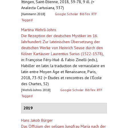
Ittingen, Saint-Étienne, 2018, 59-78, 9 ill. (=
Analecta Cartusiana, 337)
[Kammann 2018]
Google Scholar
BibTex
RTF
Tagged
Martina Wehrli-Johns
Die Rezeption der deutschen Mystiker im 16.
Jahrhundert: Zur lateinischen Übersetzung der
deutschen Werke von Heinrich Seuse durch den
Kölner Kartäuser Laurentius Surius (1522-1578)
,
in: Françoise Féry-Hué & Fabio Zinelli (eds.),
Habiller en latin: la traduction de vernaculaire en
latin entre Moyen Äge et Renaissance, Paris,
2018, 73-92 (= Études et rencontres de l'École
des Chartes, 52)
[Wehrli-Johns 2018]
Google Scholar
BibTex
RTF
Tagged
2019
Hans Jakob Bürger
Das Offizium der seligen Jungfrau Maria nach der