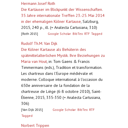
Hermann Josef Roth
Die Kartäuser im Blickpunkt der Wissenschaften.
35 Jahre internationale Treffen 23.-25. Mai 2014
in der ehemaligen Kölner Kartause
,
Salzburg,
2015, 240 p., ill. (= Analecta Cartusiana, 310)
[Roth 2015]
Google Scholar
BibTex
RTF
Tagged
Rudolf Th.M. Van Dijk
Die Kölner Kartause als Behüterin des
spätmittelalterlichen Mystik. Ihre Beziehungen zu
Maria van Hout
,
in: Tom Gaens & Francis
Timmermans (eds.), Tradition et transformation.
Les chartreux dans l'Europe médiévale et
moderne. Colloque international à l'occasion du
650e anniversaire de la fondation de la
chartreuse de Liège (6-8 octobre 2010), Saint-
Étienne, 2015, 335-350 (= Analecta Cartusiana,
306)
[Van Dijk 2015]
Google Scholar
BibTex
RTF
Tagged
Norbert Trippen