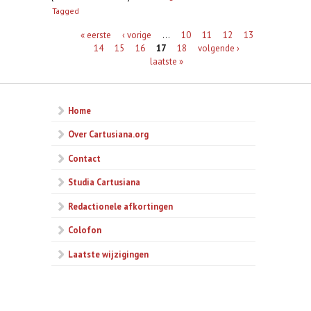
Tagged
Pagina's
« eerste
‹ vorige
…
10
11
12
13
14
15
16
17
18
volgende ›
laatste »
Home
Over Cartusiana.org
Contact
Studia Cartusiana
Redactionele afkortingen
Colofon
Laatste wijzigingen