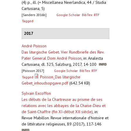
(4) p., ill. (= Miscellanea Neerlandica, 44 / Studia
Cartusiana, 5)
[Sanders 2016b]
Google Scholar
BibTex
RTF
Tagged
2017
André Poisson
Das liturgische Gebet. Vier Rundbriefe des Rev.
Pater General Dom André Poisson
,
in: Analecta
Cartusiana, dl. 325, Salzburg, 2017, 14-100
[Poisson 2017]
Google Scholar
BibTex
RTF
Poisson_Das liturgische
Tagged
Gebet_inhoudsopgave.pdf
(642.54 KB)
Sylvain Excoffon
Les débuts de la Chartreuse au prisme de ses
relations avec les abbayes de la Chaise-Dieu et
de Saint-Chaffre (fin XI-début XII siècle)
,
in:
Revue Mabillon. Revue internationale d'histoire et
de littérature religieuses, 89 (2017), 117-146