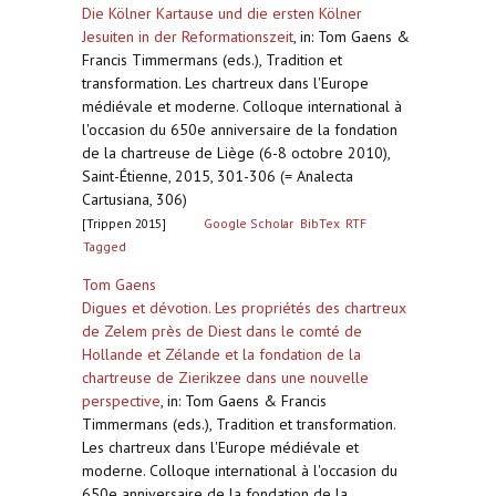
Die Kölner Kartause und die ersten Kölner
Jesuiten in der Reformationszeit
,
in: Tom Gaens &
Francis Timmermans (eds.), Tradition et
transformation. Les chartreux dans l'Europe
médiévale et moderne. Colloque international à
l'occasion du 650e anniversaire de la fondation
de la chartreuse de Liège (6-8 octobre 2010),
Saint-Étienne, 2015, 301-306 (= Analecta
Cartusiana, 306)
[Trippen 2015]
Google Scholar
BibTex
RTF
Tagged
Tom Gaens
Digues et dévotion. Les propriétés des chartreux
de Zelem près de Diest dans le comté de
Hollande et Zélande et la fondation de la
chartreuse de Zierikzee dans une nouvelle
perspective
,
in: Tom Gaens & Francis
Timmermans (eds.), Tradition et transformation.
Les chartreux dans l'Europe médiévale et
moderne. Colloque international à l'occasion du
650e anniversaire de la fondation de la