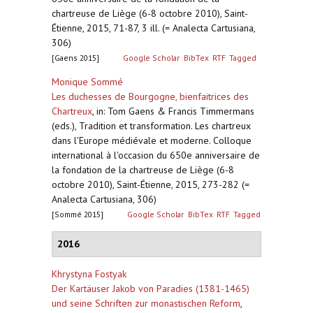
chartreuse de Liège (6-8 octobre 2010), Saint-
Étienne, 2015, 71-87, 3 ill. (= Analecta Cartusiana,
306)
[Gaens 2015]
Google Scholar
BibTex
RTF
Tagged
Monique Sommé
Les duchesses de Bourgogne, bienfaitrices des
Chartreux
,
in: Tom Gaens & Francis Timmermans
(eds.), Tradition et transformation. Les chartreux
dans l'Europe médiévale et moderne. Colloque
international à l'occasion du 650e anniversaire de
la fondation de la chartreuse de Liège (6-8
octobre 2010), Saint-Étienne, 2015, 273-282 (=
Analecta Cartusiana, 306)
[Sommé 2015]
Google Scholar
BibTex
RTF
Tagged
2016
Khrystyna Fostyak
Der Kartäuser Jakob von Paradies (1381-1465)
und seine Schriften zur monastischen Reform
,