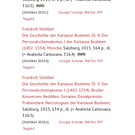
316:3)
[Stöhlker 2015c]
Google Scholar
BibTex
RTF
Tagged
Friedrich Stöhlker
Die Geschichte der Kartause Buxheim. Dl. 4: Der
Personalschematismus I der Kartause Buxheim
(1402-1554). Mönche
,
Salzburg, 2015, 364 p., ill.
(= Analecta Cartusiana, 316:4)
[Stöhlker 2015d]
Google Scholar
BibTex
RTF
Tagged
Friedrich Stöhlker
Die Geschichte der Kartause Buxheim. Dl. 5: Der
Personalschematismus I (1402-1554). Brüder:
Konversen, Redditen, Donaten, Donatpriester,
Präbendare. Necrologium der Kartause Buxheim
,
Salzburg, 2015, 134 p., ill. (= Analecta Cartusiana,
316:5)
[Stöhlker 2015e]
Google Scholar
BibTex
RTF
Tagged