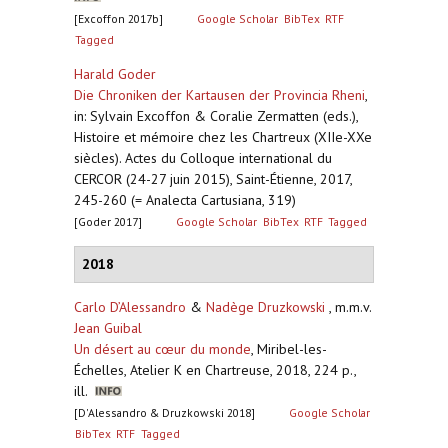
[Excoffon 2017b]
Google Scholar
BibTex
RTF
Tagged
Harald Goder
Die Chroniken der Kartausen der Provincia Rheni
,
in: Sylvain Excoffon & Coralie Zermatten (eds.),
Histoire et mémoire chez les Chartreux (XIIe-XXe
siècles). Actes du Colloque international du
CERCOR (24-27 juin 2015), Saint-Étienne, 2017,
245-260 (= Analecta Cartusiana, 319)
[Goder 2017]
Google Scholar
BibTex
RTF
Tagged
2018
Carlo D’Alessandro
&
Nadège Druzkowski
, m.m.v.
Jean Guibal
Un désert au cœur du monde
,
Miribel-les-
Échelles, Atelier K en Chartreuse, 2018, 224 p.,
ill.
[D'Alessandro & Druzkowski 2018]
Google Scholar
BibTex
RTF
Tagged