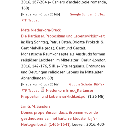
2016, 187-204 (= Cahiers d’archéologie romande,
160)
[Niederkorn-Bruck 2016b]
Google Scholar
BibTex
RTF
Tagged
Meta Niederkorn-Bruck
Die Kartäuser. Propositum und Lebenswirklichkeit
,
in: Jörg Sonntag, Petrus Bsteh, Brigitte Proksch &
Gert Melville (eds.), Geist und Gestalt.
Monastische Raumkonzepte als Ausdrucksformen
religiöser Leitideen im Mittelalter , Berlin-London,
2016, 142-176, 5 ill. (= Vita regularis. Ordnungen
und Deutungen religiosen Lebens im Mittelalter.
Abhandlungen, 69)
[Niederkorn-Bruck 2016a]
Google Scholar
BibTex
Niederkorn Bruck_Kartäuser
RTF
Tagged
Propositum und Lebenswirklichkeit.pdf
(1.26 MB)
Jan G. M. Sanders
Domus prope Buscumducis. Bronnen voor de
geschiedenis van het kartuizerklooster bij 's-
Hertogenbosch (1466-1641)
,
Leuven, 2016, 400-