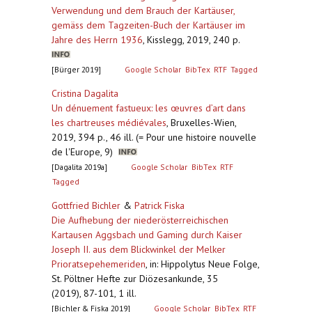
Verwendung und dem Brauch der Kartäuser,
gemäss dem Tagzeiten-Buch der Kartäuser im
Jahre des Herrn 1936
,
Kisslegg, 2019, 240 p.
[Bürger 2019]
Google Scholar
BibTex
RTF
Tagged
Cristina Dagalita
Un dénuement fastueux: les œuvres d’art dans
les chartreuses médiévales
,
Bruxelles-Wien,
2019, 394 p., 46 ill. (= Pour une histoire nouvelle
de l'Europe, 9)
[Dagalita 2019a]
Google Scholar
BibTex
RTF
Tagged
Gottfried Bichler
&
Patrick Fiska
Die Aufhebung der niederösterreichischen
Kartausen Aggsbach und Gaming durch Kaiser
Joseph II. aus dem Blickwinkel der Melker
Prioratsepehemeriden
,
in: Hippolytus Neue Folge,
St. Pöltner Hefte zur Diözesankunde, 35
(2019), 87-101, 1 ill.
[Bichler & Fiska 2019]
Google Scholar
BibTex
RTF