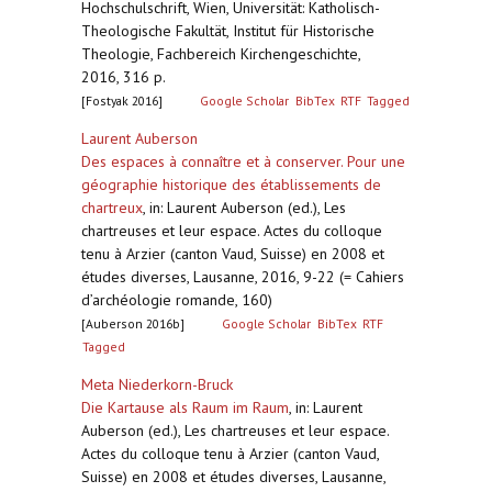
Hochschulschrift, Wien, Universität: Katholisch-
Theologische Fakultät, Institut für Historische
Theologie, Fachbereich Kirchengeschichte,
2016, 316 p.
[Fostyak 2016]
Google Scholar
BibTex
RTF
Tagged
Laurent Auberson
Des espaces à connaître et à conserver. Pour une
géographie historique des établissements de
chartreux
,
in: Laurent Auberson (ed.), Les
chartreuses et leur espace. Actes du colloque
tenu à Arzier (canton Vaud, Suisse) en 2008 et
études diverses, Lausanne, 2016, 9-22 (= Cahiers
d’archéologie romande, 160)
[Auberson 2016b]
Google Scholar
BibTex
RTF
Tagged
Meta Niederkorn-Bruck
Die Kartause als Raum im Raum
,
in: Laurent
Auberson (ed.), Les chartreuses et leur espace.
Actes du colloque tenu à Arzier (canton Vaud,
Suisse) en 2008 et études diverses, Lausanne,