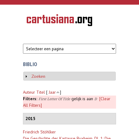
Overslaan en naar de inhoud gaan
CARTUSIANA
Geschiedenis
van de
kartuizerorde
in de
Nederlanden
BIBLIO
Zoeken
Weergeven
Auteur
Titel
[
Jaar
]
Filters:
gelijk is aan
[Clear
First Letter Of Title
D
All Filters]
2015
Friedrich Stöhlker
Die Geschichte der Kartause Buxheim. Dl. 1: Die