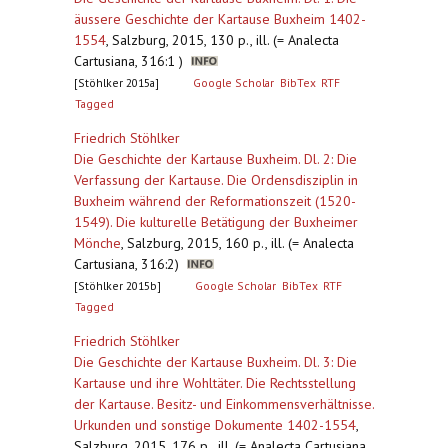
äussere Geschichte der Kartause Buxheim 1402-
1554
,
Salzburg, 2015, 130 p., ill. (= Analecta
Cartusiana, 316:1 )
[Stöhlker 2015a]
Google Scholar
BibTex
RTF
Tagged
Friedrich Stöhlker
Die Geschichte der Kartause Buxheim. Dl. 2: Die
Verfassung der Kartause. Die Ordensdisziplin in
Buxheim während der Reformationszeit (1520-
1549). Die kulturelle Betätigung der Buxheimer
Mönche
,
Salzburg, 2015, 160 p., ill. (= Analecta
Cartusiana, 316:2)
[Stöhlker 2015b]
Google Scholar
BibTex
RTF
Tagged
Friedrich Stöhlker
Die Geschichte der Kartause Buxheim. Dl. 3: Die
Kartause und ihre Wohltäter. Die Rechtsstellung
der Kartause. Besitz- und Einkommensverhältnisse.
Urkunden und sonstige Dokumente 1402-1554
,
Salzburg, 2015, 176 p., ill. (= Analecta Cartusiana,