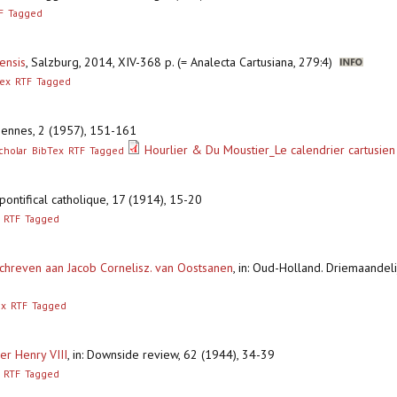
F
Tagged
ensis
,
Salzburg, 2014, XIV-368 p. (= Analecta Cartusiana, 279:4)
ex
RTF
Tagged
riennes, 2 (1957), 151-161
Hourlier & Du Moustier_Le calendrier cartusien
cholar
BibTex
RTF
Tagged
 pontifical catholique, 17 (1914), 15-20
RTF
Tagged
chreven aan Jacob Cornelisz. van Oostsanen
,
in: Oud-Holland. Driemaandeli
ex
RTF
Tagged
er Henry VIII
,
in: Downside review, 62 (1944), 34-39
RTF
Tagged