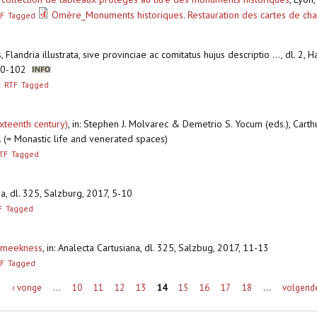
Omère_Monuments historiques. Restauration des cartes de cha
F
Tagged
, Flandria illustrata, sive provinciae ac comitatus hujus descriptio ..., dl. 
100-102
x
RTF
Tagged
ixteenth century)
,
in: Stephen J. Molvarec & Demetrio S. Yocum (eds.), Carthus
l. (= Monastic life and venerated spaces)
TF
Tagged
na, dl. 325, Salzburg, 2017, 5-10
F
Tagged
d meekness
,
in: Analecta Cartusiana, dl. 325, Salzbug, 2017, 11-13
F
Tagged
e
‹ vorige
…
10
11
12
13
14
15
16
17
18
…
volgende