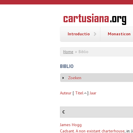
Overslaan en naar de inhoud gaan
CARTUSI
Geschiedenis
van de
kartuizerorde
in de
Nederlanden
Introductio
Monasticon
U bent hier
Home
»
Biblio
BIBLIO
Zoeken
Weergeven
Auteur
[
Titel
]
Jaar
C
James Hogg
Cadsant. A non existant charterhouse
,
in: