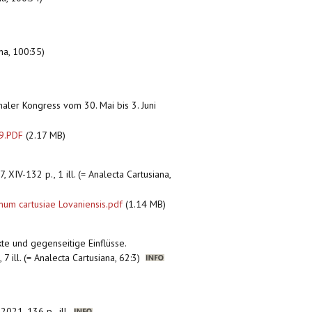
na, 100:35)
naler Kongress vom 30. Mai bis 3. Juni
59.PDF
(2.17 MB)
, XIV-132 p., 1 ill. (= Analecta Cartusiana,
um cartusiae Lovaniensis.pdf
(1.14 MB)
kte und gegenseitige Einflüsse.
 ill. (= Analecta Cartusiana, 62:3)
 2021, 136 p., ill.