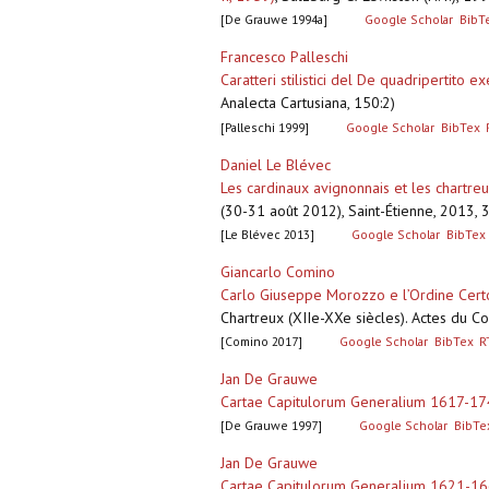
[De Grauwe 1994a]
Google Scholar
BibT
Francesco Palleschi
Caratteri stilistici del De quadripertito e
Analecta Cartusiana, 150:2)
[Palleschi 1999]
Google Scholar
BibTex
Daniel Le Blévec
Les cardinaux avignonnais et les chartre
(30-31 août 2012), Saint-Étienne, 2013, 
[Le Blévec 2013]
Google Scholar
BibTex
Giancarlo Comino
Carlo Giuseppe Morozzo e l’Ordine Certos
Chartreux (XIIe-XXe siècles). Actes du C
[Comino 2017]
Google Scholar
BibTex
R
Jan De Grauwe
Cartae Capitulorum Generalium 1617-1742
[De Grauwe 1997]
Google Scholar
BibTe
Jan De Grauwe
Cartae Capitulorum Generalium 1621-166