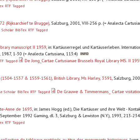
ex
RTF
Tagged
2 (Rijksarchief te Brugge)
,
Salzburg, 2001, VIII-256 p. (= Analecta Cartusia
 Scholar
BibTex
RTF
Tagged
ibrary manuscript II 1959
,
in: Kartäuserregel und Kartäuserleben. Internatio
g, 1987, 1-30 (= Analecta Cartusiana, 113:4)
De Jong_Cartae Cartusianae Brussels Royal Library MS. II 19
TF
Tagged
s (1504-1537 & 1559-1561), British Library, Ms Harley, 3591
,
Salzburg, 2007
De Grauwe & Timmermans_ Cartae visitation
e Scholar
BibTex
RTF
Tagged
inte-Anne de 1693
,
in: James Hogg (ed.), Die Kartäuser und ihre Welt - Konta
 September 1992 Gaming, dl. 3, Salzburg & Lewiston (N.Y.), 1993, 213-234, 7
ex
RTF
Tagged
e collection de tableaux protégés au titre des monuments historiques
,
Lyon,