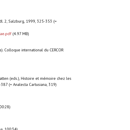
 dl. 2, Salzburg, 1999, 325-353 (=
lae.pdf
(4.97 MB)
les). Colloque international du CERCOR
tten (eds.), Histoire et mémoire chez les
-387 (= Analecta Cartusiana, 319)
100:28)
na, 100:34)