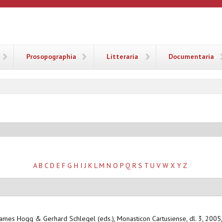
ANA
Prosopographia
Litteraria
Documentaria
A
B
C
D
E
F
G
H
I
J
K
L
M
N
O
P
Q
R
S
T
U
V
W
X
Y
Z
 James Hogg & Gerhard Schlegel (eds.), Monasticon Cartusiense, dl. 3, 2005