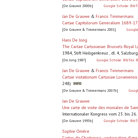
[De Grauwe 2000b]
Google Scholar
BibT
Jan De Grauwe
&
Francis Timmermans
Cartae Capitulorum Generalium 1689-177
[De Grauwe & Timmermans 2001]
Google
Hans De Jong
The Cartae Cartusianae: Brussels Royal L
1984, Stift Heiligenkreuz , dl. 4, Salzbur
[De Jong 1987]
Google Scholar
BibTex
R
Jan De Grauwe
&
Francis Timmermans
Cartae visitationum Cartusiae Lovaniensi
248)
[De Grauwe & Timmermans 2007b]
Googl
Jan De Grauwe
Une carte de visite des moniales de Sa
Internationaler Kongress vom 23. bis 26.
[De Grauwe 1993b]
Google Scholar
BibT
Sophie Omère
Cartes de Chartreuse : restauration d'un