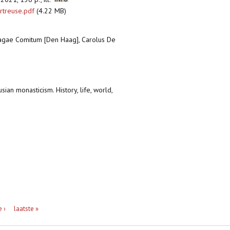
rtreuse.pdf
(4.22 MB)
2, Hagae Comitum [Den Haag], Carolus De
ian monasticism. History, life, world,
 ›
laatste »