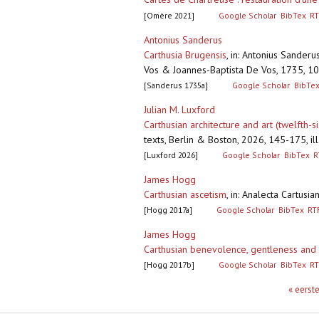
[Omère 2021]
Google Scholar
BibTex
RT
Antonius Sanderus
Carthusia Brugensis
,
in: Antonius Sanderus
Vos & Joannes-Baptista De Vos, 1735, 
[Sanderus 1735a]
Google Scholar
BibTe
Julian M. Luxford
Carthusian architecture and art (twelfth-s
texts, Berlin & Boston, 2026, 145-175, il
[Luxford 2026]
Google Scholar
BibTex
R
James Hogg
Carthusian ascetism
,
in: Analecta Cartusia
[Hogg 2017a]
Google Scholar
BibTex
RT
James Hogg
Carthusian benevolence, gentleness an
[Hogg 2017b]
Google Scholar
BibTex
RT
Pagina's
« eerst