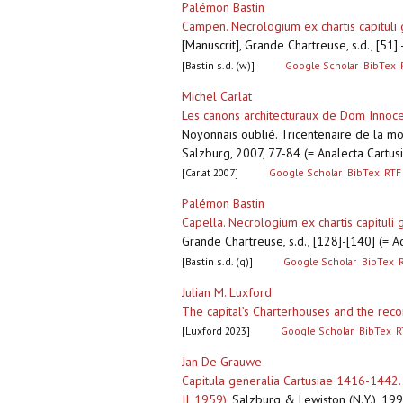
Palémon Bastin
Campen. Necrologium ex chartis capituli 
[Manuscrit], Grande Chartreuse, s.d., [51
[Bastin s.d. (w)]
Google Scholar
BibTex
Michel Carlat
Les canons architecturaux de Dom Innoc
Noyonnais oublié. Tricentenaire de la m
Salzburg, 2007, 77-84 (= Analecta Cartus
[Carlat 2007]
Google Scholar
BibTex
RTF
Palémon Bastin
Capella. Necrologium ex chartis capituli 
Grande Chartreuse, s.d., [128]-[140] (= 
[Bastin s.d. (q)]
Google Scholar
BibTex
Julian M. Luxford
The capital’s Charterhouses and the reco
[Luxford 2023]
Google Scholar
BibTex
R
Jan De Grauwe
Capitula generalia Cartusiae 1416-1442.
II, 1959)
,
Salzburg & Lewiston (N.Y.), 199