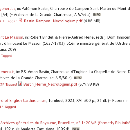
generalis
,
in: Palémon Bastin, Charreuse de Campen Saint-Martin ou Mont-d
] - [54] (= Archives de la Grande Chartreuse, A-5/53 a)
Bastin_Kampen _Necrologium.pdf
(4.88 MB)
RTF
Tagged
ent Le Masson
,
in: Robert Bindel & Pierre-Aelred Henel (eds.), Dom Innoce
ort d'Innocent Le Masson (1627-1703), 51ème ministre général de l'Ordre
iana, 209)
Tagged
generalis
,
in: P&lémon Bastin, Chartreuse d’Enghien La Chapelle de Notre-D
Achives de la Grande Chartreuse, A-5/80 a)
Bastin_Herne_Necrologium.pdf
(879.99 KB)
RTF
Tagged
rd of English Carthusianism
,
Turnhout, 2023, XVI-300 p., 23 ill. (= Papers i
TF
Tagged
 Archives générales du Royaume, Bruxelles, n° 14206/6 (formerly Bibliothè
4, 192 p. (= Analecta Cartusiana, 100:24)