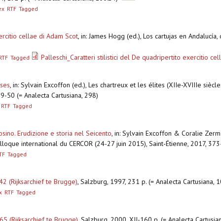
ex
RTF
Tagged
xercitio cellae di Adam Scot
,
in: James Hogg (ed.), Los cartujas en Andalucía,
Palleschi_Caratteri stilistici del De quadripertito exercitio cel
RTF
Tagged
uses
,
in: Sylvain Excoffon (ed.), Les chartreux et les élites (XIIe-XVIIIe sièc
39-50 (= Analecta Cartusiana, 298)
RTF
Tagged
ino. Erudizione e storia nel Seicento
,
in: Sylvain Excoffon & Coralie Zerma
olloque international du CERCOR (24-27 juin 2015), Saint-Étienne, 2017, 373
TF
Tagged
 (Rijksarchief te Brugge)
,
Salzburg, 1997, 231 p. (= Analecta Cartusiana, 
x
RTF
Tagged
5 (Rijksarchief te Brugge)
,
Salzburg, 2000, XII-160 p. (= Analecta Cartusia