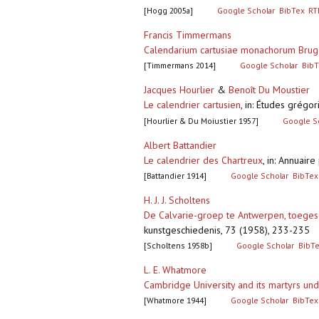
[Hogg 2005a]
Google Scholar
BibTex
RT
Francis Timmermans
Calendarium cartusiae monachorum Brug
[Timmermans 2014]
Google Scholar
BibT
Jacques Hourlier
&
Benoît Du Moustier
Le calendrier cartusien
,
in: Études grégo
[Hourlier & Du Moiustier 1957]
Google S
Albert Battandier
Le calendrier des Chartreux
,
in: Annuaire
[Battandier 1914]
Google Scholar
BibTex
H. J. J. Scholtens
De Calvarie-groep te Antwerpen, toeges
kunstgeschiedenis, 73 (1958), 233-235
[Scholtens 1958b]
Google Scholar
BibT
L. E. Whatmore
Cambridge University and its martyrs und
[Whatmore 1944]
Google Scholar
BibTex