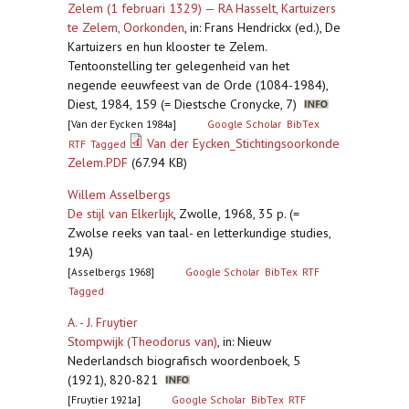
Zelem (1 februari 1329) — RA Hasselt, Kartuizers
te Zelem, Oorkonden
,
in: Frans Hendrickx (ed.), De
Kartuizers en hun klooster te Zelem.
Tentoonstelling ter gelegenheid van het
negende eeuwfeest van de Orde (1084-1984),
Diest, 1984, 159 (= Diestsche Cronycke, 7)
[Van der Eycken 1984a]
Google Scholar
BibTex
Van der Eycken_Stichtingsoorkonde
RTF
Tagged
Zelem.PDF
(67.94 KB)
Willem Asselbergs
De stijl van Elkerlijk
,
Zwolle, 1968, 35 p. (=
Zwolse reeks van taal- en letterkundige studies,
19A)
[Asselbergs 1968]
Google Scholar
BibTex
RTF
Tagged
A. - J. Fruytier
Stompwijk (Theodorus van)
,
in: Nieuw
Nederlandsch biografisch woordenboek, 5
(1921), 820-821
[Fruytier 1921a]
Google Scholar
BibTex
RTF