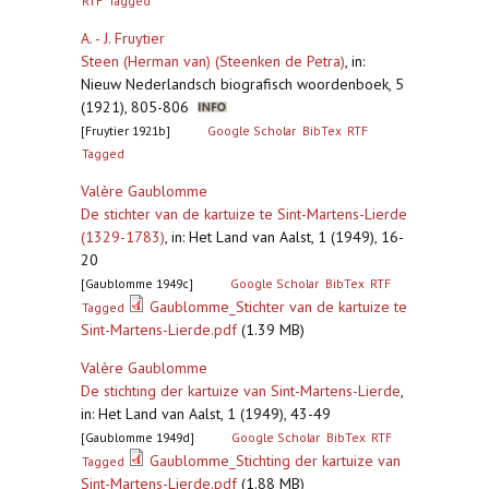
RTF
Tagged
A. - J. Fruytier
Steen (Herman van) (Steenken de Petra)
,
in:
Nieuw Nederlandsch biografisch woordenboek, 5
(1921), 805-806
[Fruytier 1921b]
Google Scholar
BibTex
RTF
Tagged
Valère Gaublomme
De stichter van de kartuize te Sint-Martens-Lierde
(1329-1783)
,
in: Het Land van Aalst, 1 (1949), 16-
20
[Gaublomme 1949c]
Google Scholar
BibTex
RTF
Gaublomme_Stichter van de kartuize te
Tagged
Sint-Martens-Lierde.pdf
(1.39 MB)
Valère Gaublomme
De stichting der kartuize van Sint-Martens-Lierde
,
in: Het Land van Aalst, 1 (1949), 43-49
[Gaublomme 1949d]
Google Scholar
BibTex
RTF
Gaublomme_Stichting der kartuize van
Tagged
Sint-Martens-Lierde.pdf
(1.88 MB)