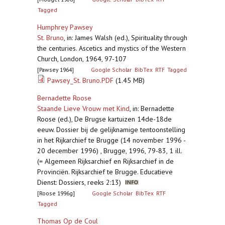
Tagged
Humphrey Pawsey
St. Bruno
,
in: James Walsh (ed.), Spirituality through
the centuries. Ascetics and mystics of the Western
Church, London, 1964, 97-107
[Pawsey 1964]
Google Scholar
BibTex
RTF
Tagged
Pawsey_St. Bruno.PDF
(1.45 MB)
Bernadette Roose
Staande Lieve Vrouw met Kind
,
in: Bernadette
Roose (ed.), De Brugse kartuizen 14de-18de
eeuw. Dossier bij de gelijknamige tentoonstelling
in het Rijkarchief te Brugge (14 november 1996 -
20 december 1996) , Brugge, 1996, 79-83, 1 ill.
(= Algemeen Rijksarchief en Rijksarchief in de
Provinciën. Rijksarchief te Brugge. Educatieve
Dienst: Dossiers, reeks 2:13)
[Roose 1996g]
Google Scholar
BibTex
RTF
Tagged
Thomas Op de Coul