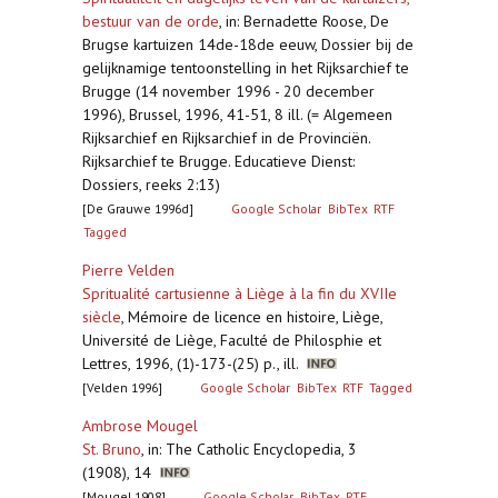
bestuur van de orde
,
in: Bernadette Roose, De
Brugse kartuizen 14de-18de eeuw, Dossier bij de
gelijknamige tentoonstelling in het Rijksarchief te
Brugge (14 november 1996 - 20 december
1996), Brussel, 1996, 41-51, 8 ill. (= Algemeen
Rijksarchief en Rijksarchief in de Provinciën.
Rijksarchief te Brugge. Educatieve Dienst:
Dossiers, reeks 2:13)
[De Grauwe 1996d]
Google Scholar
BibTex
RTF
Tagged
Pierre Velden
Spritualité cartusienne à Liège à la fin du XVIIe
siècle
,
Mémoire de licence en histoire, Liège,
Université de Liège, Faculté de Philosphie et
Lettres, 1996, (1)-173-(25) p., ill.
[Velden 1996]
Google Scholar
BibTex
RTF
Tagged
Ambrose Mougel
St. Bruno
,
in: The Catholic Encyclopedia, 3
(1908), 14
[Mougel 1908]
Google Scholar
BibTex
RTF