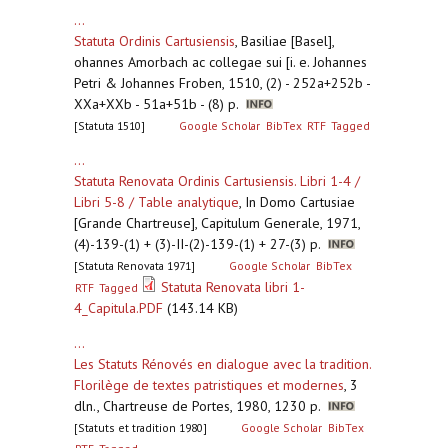
...
Statuta Ordinis Cartusiensis
,
Basiliae [Basel],
ohannes Amorbach ac collegae sui [i. e. Johannes
Petri & Johannes Froben, 1510, (2) - 252a+252b -
XXa+XXb - 51a+51b - (8) p.
[Statuta 1510]
Google Scholar
BibTex
RTF
Tagged
...
Statuta Renovata Ordinis Cartusiensis. Libri 1-4 /
Libri 5-8 / Table analytique
,
In Domo Cartusiae
[Grande Chartreuse], Capitulum Generale, 1971,
(4)-139-(1) + (3)-II-(2)-139-(1) + 27-(3) p.
[Statuta Renovata 1971]
Google Scholar
BibTex
Statuta Renovata libri 1-
RTF
Tagged
4_Capitula.PDF
(143.14 KB)
...
Les Statuts Rénovés en dialogue avec la tradition.
Florilège de textes patristiques et modernes
,
3
dln., Chartreuse de Portes, 1980, 1230 p.
[Statuts et tradition 1980]
Google Scholar
BibTex