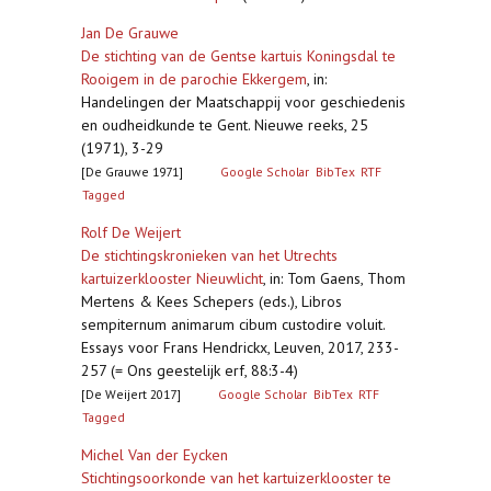
Jan De Grauwe
De stichting van de Gentse kartuis Koningsdal te
Rooigem in de parochie Ekkergem
,
in:
Handelingen der Maatschappij voor geschiedenis
en oudheidkunde te Gent. Nieuwe reeks, 25
(1971), 3-29
[De Grauwe 1971]
Google Scholar
BibTex
RTF
Tagged
Rolf De Weijert
De stichtingskronieken van het Utrechts
kartuizerklooster Nieuwlicht
,
in: Tom Gaens, Thom
Mertens & Kees Schepers (eds.), Libros
sempiternum animarum cibum custodire voluit.
Essays voor Frans Hendrickx, Leuven, 2017, 233-
257 (= Ons geestelijk erf, 88:3-4)
[De Weijert 2017]
Google Scholar
BibTex
RTF
Tagged
Michel Van der Eycken
Stichtingsoorkonde van het kartuizerklooster te