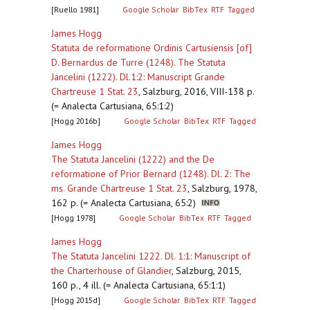
[Ruello 1981]
Google Scholar
BibTex
RTF
Tagged
James Hogg
Statuta de reformatione Ordinis Cartusiensis [of]
D. Bernardus de Turre (1248). The Statuta
Jancelini (1222). Dl.1:2: Manuscript Grande
Chartreuse 1 Stat. 23
,
Salzburg, 2016, VIII-138 p.
(= Analecta Cartusiana, 65:1:2)
[Hogg 2016b]
Google Scholar
BibTex
RTF
Tagged
James Hogg
The Statuta Jancelini (1222) and the De
reformatione of Prior Bernard (1248). Dl. 2: The
ms. Grande Chartreuse 1 Stat. 23
,
Salzburg, 1978,
162 p. (= Analecta Cartusiana, 65:2)
[Hogg 1978]
Google Scholar
BibTex
RTF
Tagged
James Hogg
The Statuta Jancelini 1222. Dl. 1:1: Manuscript of
the Charterhouse of Glandier
,
Salzburg, 2015,
160 p., 4 ill. (= Analecta Cartusiana, 65:1:1)
[Hogg 2015d]
Google Scholar
BibTex
RTF
Tagged