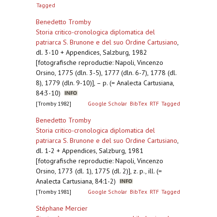
Tagged
Benedetto Tromby
Storia critico-cronologica diplomatica del
patriarca S. Brunone e del suo Ordine Cartusiano
,
dl. 3-10 + Appendices, Salzburg, 1982
[fotografische reproductie: Napoli, Vincenzo
Orsino, 1775 (dln. 3-5), 1777 (dln. 6-7), 1778 (dl.
8), 1779 (dln. 9-10)], – p. (= Analecta Cartusiana,
84:3-10)
[Tromby 1982]
Google Scholar
BibTex
RTF
Tagged
Benedetto Tromby
Storia critico-cronologica diplomatica del
patriarca S. Brunone e del suo Ordine Cartusiano
,
dl. 1-2 + Appendices, Salzburg, 1981
[fotografische reproductie: Napoli, Vincenzo
Orsino, 1773 (dl. 1), 1775 (dl. 2)], z. p., ill. (=
Analecta Cartusiana, 84:1-2)
[Tromby 1981]
Google Scholar
BibTex
RTF
Tagged
Stéphane Mercier