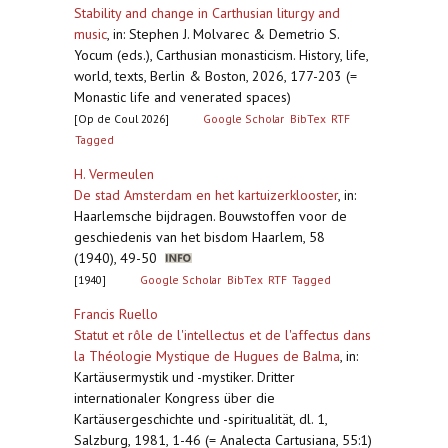
Stability and change in Carthusian liturgy and
music
,
in: Stephen J. Molvarec & Demetrio S.
Yocum (eds.), Carthusian monasticism. History, life,
world, texts, Berlin & Boston, 2026, 177-203 (=
Monastic life and venerated spaces)
[Op de Coul 2026]
Google Scholar
BibTex
RTF
Tagged
H. Vermeulen
De stad Amsterdam en het kartuizerklooster
,
in:
Haarlemsche bijdragen. Bouwstoffen voor de
geschiedenis van het bisdom Haarlem, 58
(1940), 49-50
[1940]
Google Scholar
BibTex
RTF
Tagged
Francis Ruello
Statut et rôle de l'intellectus et de l'affectus dans
la Théologie Mystique de Hugues de Balma
,
in:
Kartäusermystik und -mystiker. Dritter
internationaler Kongress über die
Kartäusergeschichte und -spiritualität, dl. 1,
Salzburg, 1981, 1-46 (= Analecta Cartusiana, 55:1)