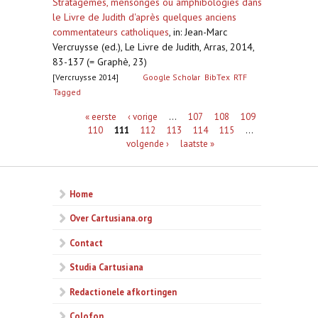
Stratagèmes, mensonges ou amphibologies dans
le Livre de Judith d'après quelques anciens
commentateurs catholiques
,
in: Jean-Marc
Vercruysse (ed.), Le Livre de Judith, Arras, 2014,
83-137 (= Graphè, 23)
[Vercruysse 2014]
Google Scholar
BibTex
RTF
Tagged
Pagina's
« eerste
‹ vorige
…
107
108
109
110
111
112
113
114
115
…
volgende ›
laatste »
Home
Over Cartusiana.org
Contact
Studia Cartusiana
Redactionele afkortingen
Colofon