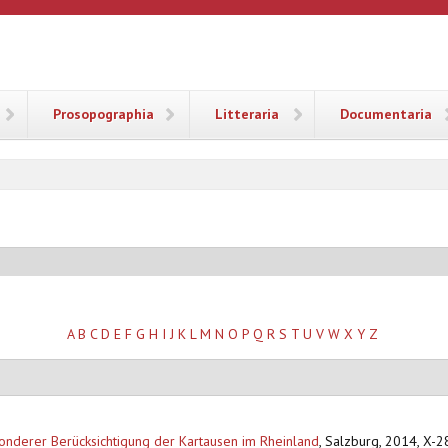
ANA
Prosopographia
Litteraria
Documentaria
A
B
C
D
E
F
G
H
I
J
K
L
M
N
O
P
Q
R
S
T
U
V
W
X
Y
Z
sonderer Berücksichtigung der Kartausen im Rheinland
,
Salzburg, 2014, X-28