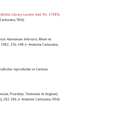
] (British Library London Add. Ms. 17089)
,
Cartusiana, 90:6)
ciis Alemaniae Inferioris, Rheni et
, 1982, 136-148 (= Analecta Cartusiana,
rafische reproductie: in Cartusia
nciae, Picardiae, Teutoniae et Angliae]
5], 282-286 (= Analecta Cartusiana, 90:6)