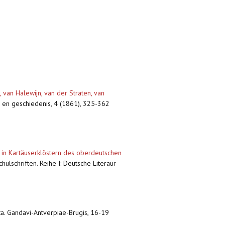
, van Halewijn, van der Straten, van
d en geschiedenis, 4 (1861), 325-362
r in Kartäuserklöstern des oberdeutschen
ulschriften. Reihe I: Deutsche Literaur
 Acta. Gandavi-Antverpiae-Brugis, 16-19