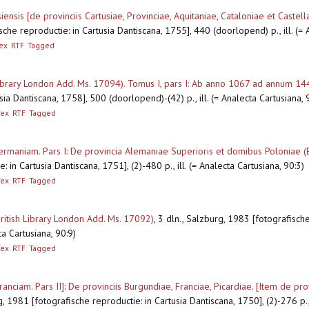
ensis [de provinciis Cartusiae, Provinciae, Aquitaniae, Cataloniae et Castell
sche reproductie: in Cartusia Dantiscana, 1755], 440 (doorlopend) p., ill. (= 
ex
RTF
Tagged
Library London Add. Ms. 17094). Tomus I, pars I: Ab anno 1067 ad annum 144
ia Dantiscana, 1758], 500 (doorlopend)-(42) p., ill. (= Analecta Cartusiana, 
Tex
RTF
Tagged
ermaniam. Pars I: De provincia Alemaniae Superioris et domibus Poloniae (
 in Cartusia Dantiscana, 1751], (2)-480 p., ill. (= Analecta Cartusiana, 90:3)
Tex
RTF
Tagged
British Library London Add. Ms. 17092)
,
3 dln., Salzburg, 1983 [fotografische
ta Cartusiana, 90:9)
Tex
RTF
Tagged
anciam. Pars II]: De provinciis Burgundiae, Franciae, Picardiae. [Item de prov
, 1981 [fotografische reproductie: in Cartusia Dantiscana, 1750], (2)-276 p., 