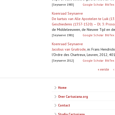
[Seynaeve 1983]
Google Scholar
BibTex
Koenraad Seynaeve
De kartuis van Alle Apostelen te Luik (13
Geschiedenis (1357-1520) — Dl. 3: Pros
de Middeleeuwen, de Nieuwe Tijd en de N
[Seynaeve 1981]
Google Scholar
BibTex
Koenraad Seynaeve
Jacobus van Gruitrode
,
in: Frans Hendric
l'Ordre des Chartreux, Leuven, 2012, 401
[Seynaeve 2012]
Google Scholar
BibTex
Pagina's
« eerste
‹
Home
Over Cartusiana.org
Contact
Studia Cartusiana