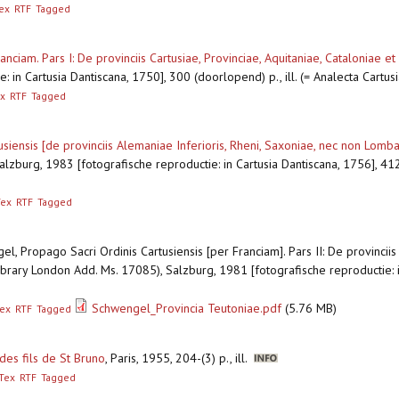
ex
RTF
Tagged
nciam. Pars I: De provinciis Cartusiae, Provinciae, Aquitaniae, Cataloniae et 
: in Cartusia Dantiscana, 1750], 300 (doorlopend) p., ill. (= Analecta Cartus
x
RTF
Tagged
siensis [de provinciis Alemaniae Inferioris, Rheni, Saxoniae, nec non Lombard
Salzburg, 1983 [fotografische reproductie: in Cartusia Dantiscana, 1756], 412
Tex
RTF
Tagged
l, Propago Sacri Ordinis Cartusiensis [per Franciam]. Pars II: De provinciis
 Library London Add. Ms. 17085), Salzburg, 1981 [fotografische reproductie: 
Schwengel_Provincia Teutoniae.pdf
(5.76 MB)
ex
RTF
Tagged
 des fils de St Bruno
,
Paris, 1955, 204-(3) p., ill.
Tex
RTF
Tagged