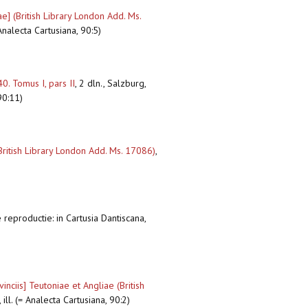
ae] (British Library London Add. Ms.
Analecta Cartusiana, 90:5)
0. Tomus I, pars II
,
2 dln., Salzburg,
90:11)
British Library London Add. Ms. 17086)
,
 reproductie: in Cartusia Dantiscana,
inciis] Teutoniae et Angliae (British
ill. (= Analecta Cartusiana, 90:2)