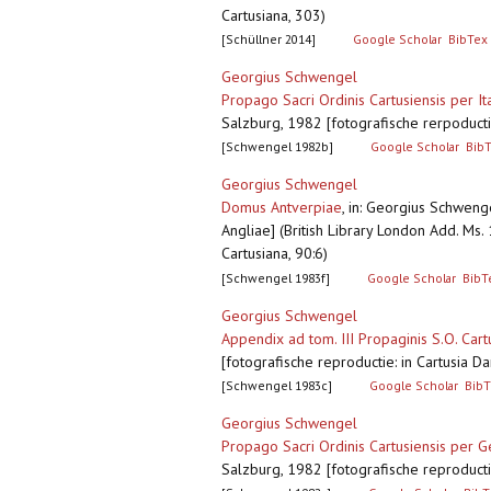
Cartusiana, 303)
[Schüllner 2014]
Google Scholar
BibTex
Georgius Schwengel
Propago Sacri Ordinis Cartusiensis per Ita
Salzburg, 1982 [fotografische rerpoductie:
[Schwengel 1982b]
Google Scholar
Bib
Georgius Schwengel
Domus Antverpiae
,
in: Georgius Schwengel
Angliae] (British Library London Add. Ms.
Cartusiana, 90:6)
[Schwengel 1983f]
Google Scholar
BibT
Georgius Schwengel
Appendix ad tom. III Propaginis S.O. Cart
[fotografische reproductie: in Cartusia Dan
[Schwengel 1983c]
Google Scholar
BibT
Georgius Schwengel
Propago Sacri Ordinis Cartusiensis per Ge
Salzburg, 1982 [fotografische reproductie: 