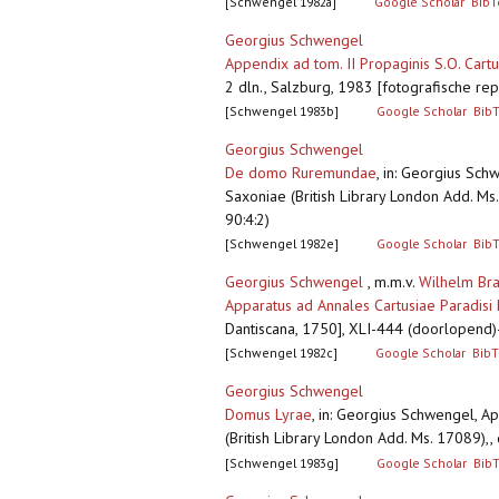
[Schwengel 1982a]
Google Scholar
BibT
Georgius Schwengel
Appendix ad tom. II Propaginis S.O. Cartu
2 dln., Salzburg, 1983 [fotografische repr
[Schwengel 1983b]
Google Scholar
Bib
Georgius Schwengel
De domo Ruremundae
,
in: Georgius Schw
Saxoniae (British Library London Add. Ms.
90:4:2)
[Schwengel 1982e]
Google Scholar
Bib
Georgius Schwengel
, m.m.v.
Wilhelm Br
Apparatus ad Annales Cartusiae Paradisi B
Dantiscana, 1750], XLI-444 (doorlopend)-(1
[Schwengel 1982c]
Google Scholar
BibT
Georgius Schwengel
Domus Lyrae
,
in: Georgius Schwengel, App
(British Library London Add. Ms. 17089),, 
[Schwengel 1983g]
Google Scholar
Bib