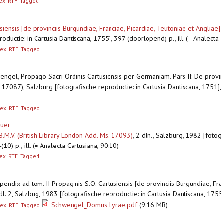
ex
RTF
Tagged
siensis [de provinciis Burgundiae, Franciae, Picardiae, Teutoniae et Angliae
oductie: in Cartusia Dantiscana, 1755], 397 (doorlopend) p., ill. (= Analecta 
Tex
RTF
Tagged
engel, Propago Sacri Ordinis Cartusiensis per Germaniam. Pars II: De provin
 17087), Salzburg [fotografische reproductie: in Cartusia Dantiscana, 1751]
Tex
RTF
Tagged
auer
.M.V. (British Library London Add. Ms. 17093)
,
2 dln., Salzburg, 1982 [fotog
0) p., ill. (= Analecta Cartusiana, 90:10)
ex
RTF
Tagged
endix ad tom. II Propaginis S.O. Cartusiensis [de provinciis Burgundiae, Fra
dl. 2, Salzbug, 1983 [fotografische reproductie: in Cartusia Dantiscana, 175
Schwengel_Domus Lyrae.pdf
(9.16 MB)
Tex
RTF
Tagged