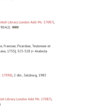
(British Library London Add. Ms. 17087)
,
, 90:4:2)
e, Franciae, Picardiae, Teutoniae et
scana, 1755], 325-328 (= Analecta
s. 17090)
,
2 dln., Salzburg, 1983
itish Library London Add. Ms. 17087)
,
)