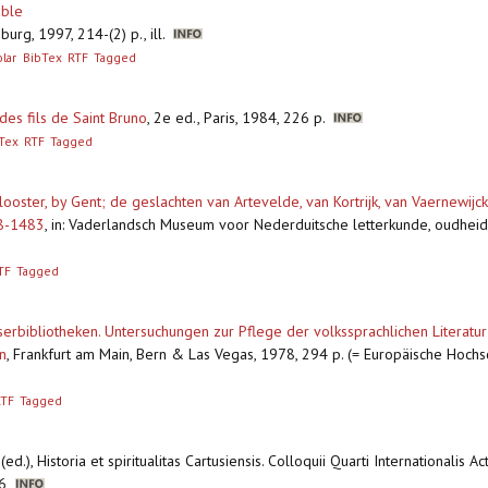
uble
urg, 1997, 214-(2) p., ill.
lar
BibTex
RTF
Tagged
 des fils de Saint Bruno
,
2e ed., Paris, 1984, 226 p.
Tex
RTF
Tagged
ooster, by Gent; de geslachten van Artevelde, van Kortrijk, van Vaernewijck
08-1483
,
in: Vaderlandsch Museum voor Nederduitsche letterkunde, oudhei
TF
Tagged
serbibliotheken. Untersuchungen zur Pflege der volkssprachlichen Literatu
n
,
Frankfurt am Main, Bern & Las Vegas, 1978, 294 p. (= Europäische Hochsch
RTF
Tagged
ed.), Historia et spiritualitas Cartusiensis. Colloquii Quarti Internationalis
336