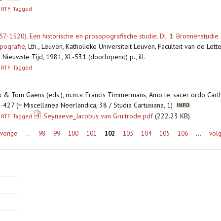
RTF
Tagged
57-1520). Een historische en prosopografische studie. Dl. 1: Bronnenstudie 
opografie
,
Lth., Leuven, Katholieke Universiteit Leuven, Faculteit van de Le
ieuwste Tijd, 1981, XL-531 (doorlopend) p., ill.
RTF
Tagged
kx & Tom Gaens (eds.), m.m.v. Francis Timmermans, Amo te, sacer ordo Cart
-427 (= Miscellanea Neerlandica, 38 / Studia Cartusiana, 1)
Seynaeve_Jacobus van Gruitrode.pdf
(222.23 KB)
RTF
Tagged
 vorige
…
98
99
100
101
102
103
104
105
106
…
volg