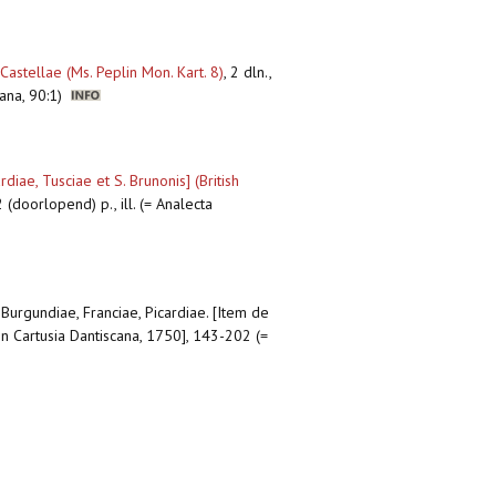
Castellae (Ms. Peplin Mon. Kart. 8)
,
2 dln.,
iana, 90:1)
iae, Tusciae et S. Brunonis] (British
 (doorlopend) p., ill. (= Analecta
 Burgundiae, Franciae, Picardiae. [Item de
in Cartusia Dantiscana, 1750], 143-202 (=