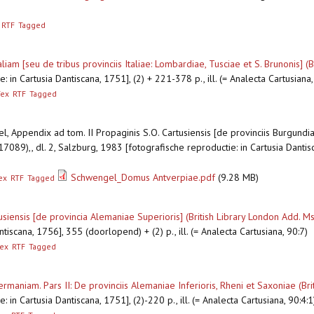
RTF
Tagged
liam [seu de tribus provinciis Italiae: Lombardiae, Tusciae et S. Brunonis] 
 in Cartusia Dantiscana, 1751], (2) + 221-378 p., ill. (= Analecta Cartusiana
Tex
RTF
Tagged
, Appendix ad tom. II Propaginis S.O. Cartusiensis [de provinciis Burgundia
 17089),, dl. 2, Salzburg, 1983 [fotografische reproductie: in Cartusia Danti
Schwengel_Domus Antverpiae.pdf
(9.28 MB)
ex
RTF
Tagged
usiensis [de provincia Alemaniae Superioris] (British Library London Add. M
tiscana, 1756], 355 (doorlopend) + (2) p., ill. (= Analecta Cartusiana, 90:7)
ex
RTF
Tagged
rmaniam. Pars II: De provinciis Alemaniae Inferioris, Rheni et Saxoniae (Br
in Cartusia Dantiscana, 1751], (2)-220 p., ill. (= Analecta Cartusiana, 90:4:1