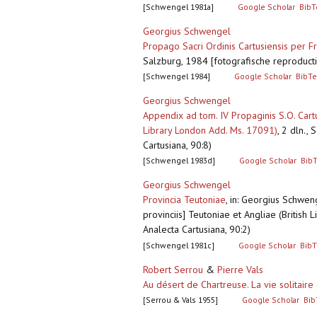
[Schwengel 1981a]
Google Scholar
BibT
Georgius Schwengel
Propago Sacri Ordinis Cartusiensis per Fra
Salzburg, 1984 [fotografische reproductie
[Schwengel 1984]
Google Scholar
BibTe
Georgius Schwengel
Appendix ad tom. IV Propaginis S.O. Cartu
Library London Add. Ms. 17091)
,
2 dln., 
Cartusiana, 90:8)
[Schwengel 1983d]
Google Scholar
Bib
Georgius Schwengel
Provincia Teutoniae
,
in: Georgius Schwenge
provinciis] Teutoniae et Angliae (British
Analecta Cartusiana, 90:2)
[Schwengel 1981c]
Google Scholar
BibT
Robert Serrou
&
Pierre Vals
Au désert de Chartreuse. La vie solitaire
[Serrou & Vals 1955]
Google Scholar
Bib