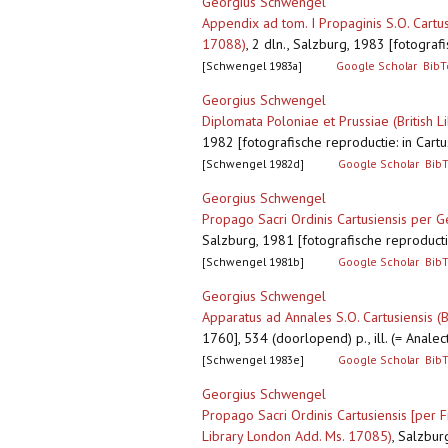
Georgius Schwengel
Appendix ad tom. I Propaginis S.O. Cartusi
17088)
,
2 dln., Salzburg, 1983 [fotografi
[Schwengel 1983a]
Google Scholar
BibT
Georgius Schwengel
Diplomata Poloniae et Prussiae (British 
1982 [fotografische reproductie: in Cartus
[Schwengel 1982d]
Google Scholar
Bib
Georgius Schwengel
Propago Sacri Ordinis Cartusiensis per G
Salzburg, 1981 [fotografische reproductie:
[Schwengel 1981b]
Google Scholar
Bib
Georgius Schwengel
Apparatus ad Annales S.O. Cartusiensis (
1760], 534 (doorlopend) p., ill. (= Analec
[Schwengel 1983e]
Google Scholar
Bib
Georgius Schwengel
Propago Sacri Ordinis Cartusiensis [per Fr
Library London Add. Ms. 17085)
,
Salzburg