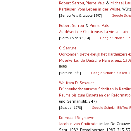
Robert Serrou
,
Pierre Vals
&
Michael La
Kartäuser: Vom Leben in der Wüste
,
Würzb
[Serrou, Vals & Lauble 1997]
Google Scho
Robert Serrou
&
Pierre Vals
Au désert de Chartreuse. La vie solitaire
[Serrou & Vals 1984]
Google Scholar
Bib
C. Serrure
Oorkonden betrekkelijk het Karthuizers-kl
Moerkerke; de Duitsche Hanse, enz. 13
[Serrure 1861]
Google Scholar
BibTex
R
Wolfram D. Sexauer
Frühneuhochdeutsche Schriften in Kartäu
Raums bis zum Einsetzen der Reformatio
und Germanistik, 247)
[Sexauer 1978]
Google Scholar
BibTex
Koenraad Seynaeve
Jacobus van Gruitrode
,
in: Jan De Grauwe (
Sept. 1982, Destelbergen, 1983, 313-