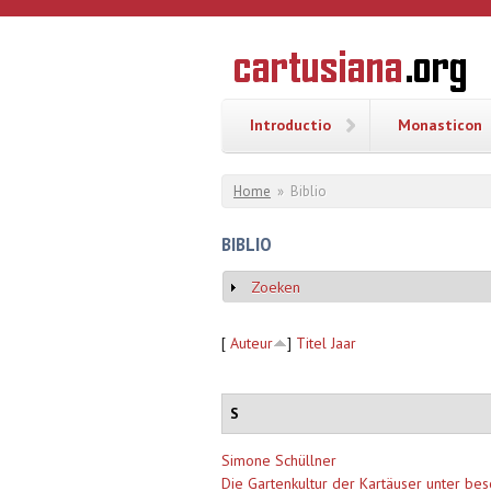
Overslaan en naar de inhoud gaan
CARTUSI
Geschiedenis
van de
kartuizerorde
in de
Nederlanden
Introductio
Monasticon
U bent hier
Home
»
Biblio
BIBLIO
Zoeken
Weergeven
[
Auteur
]
Titel
Jaar
S
Simone Schüllner
Die Gartenkultur der Kartäuser unter be