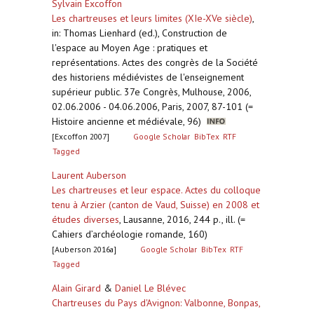
Sylvain Excoffon
Les chartreuses et leurs limites (XIe-XVe siècle)
,
in: Thomas Lienhard (ed.), Construction de
l'espace au Moyen Age : pratiques et
représentations. Actes des congrès de la Société
des historiens médiévistes de l'enseignement
supérieur public. 37e Congrès, Mulhouse, 2006,
02.06.2006 - 04.06.2006, Paris, 2007, 87-101 (=
Histoire ancienne et médiévale, 96)
[Excoffon 2007]
Google Scholar
BibTex
RTF
Tagged
Laurent Auberson
Les chartreuses et leur espace. Actes du colloque
tenu à Arzier (canton de Vaud, Suisse) en 2008 et
études diverses
,
Lausanne, 2016, 244 p., ill. (=
Cahiers d’archéologie romande, 160)
[Auberson 2016a]
Google Scholar
BibTex
RTF
Tagged
Alain Girard
&
Daniel Le Blévec
Chartreuses du Pays d'Avignon: Valbonne, Bonpas,