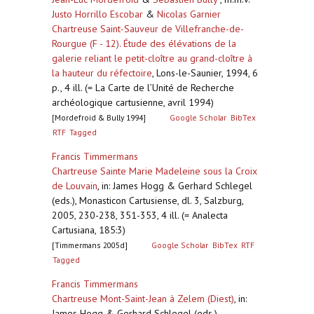
Justo Horrillo Escobar
&
Nicolas Garnier
Chartreuse Saint-Sauveur de Villefranche-de-
Rourgue (F - 12). Étude des élévations de la
galerie reliant le petit-cloître au grand-cloître à
la hauteur du réfectoire
,
Lons-le-Saunier, 1994, 6
p., 4 ill. (= La Carte de l’Unité de Recherche
archéologique cartusienne, avril 1994)
[Mordefroid & Bully 1994]
Google Scholar
BibTex
RTF
Tagged
Francis Timmermans
Chartreuse Sainte Marie Madeleine sous la Croix
de Louvain
,
in: James Hogg & Gerhard Schlegel
(eds.), Monasticon Cartusiense, dl. 3, Salzburg,
2005, 230-238, 351-353, 4 ill. (= Analecta
Cartusiana, 185:3)
[Timmermans 2005d]
Google Scholar
BibTex
RTF
Tagged
Francis Timmermans
Chartreuse Mont-Saint-Jean à Zelem (Diest)
,
in:
James Hogg & Gerhard Schlegel (eds.),