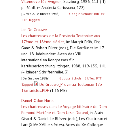
Villeneuve-lès-Avignon
,
Salzburg, 1986, 113-( 1)
p., 61 ill. (= Analecta Cartusiana, 122)
[Girard & Le Blévec 1986]
Google Scholar
BibTex
RTF
Tagged
Jan De Grauwe
Les chartreuses de la Provincia Teutoniae aux
17ème et 18ème siècles
,
in: Margrit Früh, Jürg
Ganz & Robert Fürer (eds.), Die Kartäuser im 17.
und. 18. Jahrhundert. Akten des VIII.
internationalen Kongresses für
Kartäuserforschung, Ittingen, 1988, 119-135, 1 ill.
(= Ittinger Schriftenreihe, 3)
[De Grauwe 1988a]
Google Scholar
BibTex
RTF
De Grauwe_Provincia Teutoniae 17e-
Tagged
18e siècles.PDF
(1.35 MB)
Daniel-Odon Hurel
Les chartreuses dans le Voyage littéraire de Dom
Edmond Martène et Dom Ursin Durand
,
in: Alain
Girard & Daniel Le Blévec (eds.), Les Chartreux et
l'art (XIVe-XVIIIe siècles). Actes du Xe Colloque