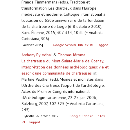
Francis Timmermans (eds.), Tradition et
transformation. Les chartreux dans l'Europe
médiévale et moderne. Colloque international à
l'occasion du 650e anniversaire de la fondation
de la chartreuse de Liège (6-8 octobre 2010),
Saint-Étienne, 2015, 307-334, 10 ill. (= Analecta
Cartusiana, 306)
[Valdher 2015]
Google Scholar
BibTex
RTF
Tagged
Anthony Byledbal
&
Thomas Jérôme
La chartreuse du Mont-Sainte-Marie de Gosnay,
interprétation des données archéologiques: vie et
essor d'une communauté de chartreuses
,
in:
Martine Valdher (ed.), Moines et moniales dans
l’Ordre des Chartreux: l’apport de l’archéologie.
Actes du Premier Congrès international
d’Archéologie cartusienne, 22-25 juin 2006,
Salzburg, 2007, 307-325 (= Analecta Cartusiana,
245)
[Byledbal & Jérôme 2007]
Google Scholar
BibTex
RTF
Tagged