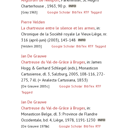
Anglorum de Nieuport
,
Parkminster, St. Hugh’s
Charterhouse , 1963, 90 p.
[Gray 1963]
Google Scholar
BibTex
RTF
Tagged
Pierre Velden
La chartreuse entre le silence et les armes
,
in:
Chronique de la Société royale Le Vieux-Liège, nr.
316 (april-juni) (2003), 145-148
[Velden 2003]
Google Scholar
BibTex
RTF
Tagged
Jan De Grauwe
Chartreuse du Val-de-Grâce à Bruges
,
in: James
Hogg & Gerhard Schlegel (eds.), Monasticon
Cartusiense, dl. 3, Salzburg, 2005, 108-116, 272-
275, 7 ill. (= Analecta Cartusiana, 185:3)
[De Grauwe 2005c]
Google Scholar
BibTex
RTF
Tagged
Jan De Grauwe
Chartreuse du Val-de-Grâce à Bruges
,
in:
Monasticon Belge, dl. 3: Province de Flandre
Occidentale, bd. 4, Liège, 1978, 1191-1230
[De Grauwe 1978a]
Google Scholar
BibTex
RTF