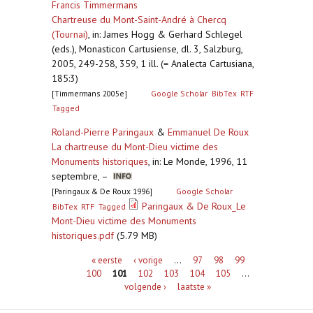
Francis Timmermans
Chartreuse du Mont-Saint-André à Chercq
(Tournai)
,
in: James Hogg & Gerhard Schlegel
(eds.), Monasticon Cartusiense, dl. 3, Salzburg,
2005, 249-258, 359, 1 ill. (= Analecta Cartusiana,
185:3)
[Timmermans 2005e]
Google Scholar
BibTex
RTF
Tagged
Roland-Pierre Paringaux
&
Emmanuel De Roux
La chartreuse du Mont-Dieu victime des
Monuments historiques
,
in: Le Monde, 1996, 11
septembre, –
[Paringaux & De Roux 1996]
Google Scholar
Paringaux & De Roux_Le
BibTex
RTF
Tagged
Mont-Dieu victime des Monuments
historiques.pdf
(5.79 MB)
Pagina's
« eerste
‹ vorige
…
97
98
99
100
101
102
103
104
105
…
volgende ›
laatste »