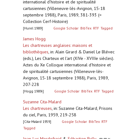
international d'histoire et de spiritualité
cartusiennes (Villeneuve-lès-Avignon, 15-18
septembre 1988), Paris, 1989, 381-393 (=
Collection Cerf-Histoire)
[Hurel 1989]
Google Scholar
BibTex
RTF
Tagged
James Hogg
Les chartreuses anglaises: maisons et
bibliothèques
,
in: Alain Girard & Daniel Le Blévec
(eds.), Les Charteux et l'art (XIVe - XVIIIe siècles).
Actes du Xe Colloque international d'histoire et
de spiritualité cartusiennes (Villeneuve-lès-
Avignon, 15-18 septembre 1988), Paris, 1989,
207-228
[Hogg 1989i]
Google Scholar
BibTex
RTF
Tagged
Suzanne Cita-Malard
Les chartreuses
,
in: Suzanne Cita-Malard, Prisons
du ciel, Paris, 1959, 219-258
[Cita-Malard 1959]
Google Scholar
BibTex
RTF
Tagged
Jean-Luc Mordefroid
&
Sébastien Bully
, m.m.v.