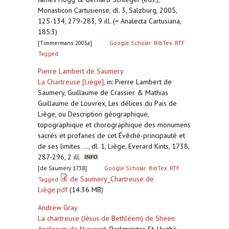
Monasticon Cartusiense, dl. 3, Salzburg, 2005,
125-134, 279-283, 9 ill. (= Analecta Cartusiana,
185:3)
[Timmermans 2005a]
Google Scholar
BibTex
RTF
Tagged
Pierre Lambert de Saumery
La Chartreuse [Liège]
,
in: Pierre Lambert de
Saumery, Guillaume de Crassier & Mathias
Guillaume de Louvrex, Les délices du Païs de
Liège, ou Description géographique,
topographique et chorographique des monumens
sacrés et profanes de cet Évêché-principauté et
de ses limites ..., dl. 1, Liège, Everard Kints, 1738,
287-296, 2 ill.
[de Saumery 1738]
Google Scholar
BibTex
RTF
de Saumery_Chartreuse de
Tagged
Liège.pdf
(14.36 MB)
Andrew Gray
La chartreuse (Jésus de Bethléem) de Sheen