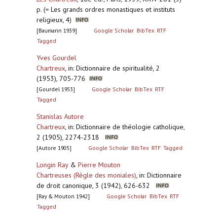
p. (= Les grands ordres monastiques et instituts
religieux, 4)
[Baumann 1939]
Google Scholar
BibTex
RTF
Tagged
Yves Gourdel
Chartreux
,
in: Dictionnaire de spiritualité, 2
(1953), 705-776
[Gourdel 1953]
Google Scholar
BibTex
RTF
Tagged
Stanislas Autore
Chartreux
,
in: Dictionnaire de théologie catholique,
2 (1905), 2274-2318
[Autore 1905]
Google Scholar
BibTex
RTF
Tagged
Longin Ray
&
Pierre Mouton
Chartreuses (Règle des moniales)
,
in: Dictionnaire
de droit canonique, 3 (1942), 626-632
[Ray & Mouton 1942]
Google Scholar
BibTex
RTF
Tagged