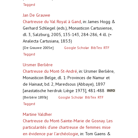
Tagged
Jan De Grauwe
Chartreuse du Val Royal à Gand
,
in: James Hogg &
Gerhard Schlegel (eds.), Monasticon Cartusiense,
dl. 3, Salzburg, 2005, 135-143, 284-286, 4 ill. (=
Analecta Cartusiana, 185:3)
[De Grauwe 2005e]
Google Scholar
BibTex
RTF
Tagged
Ursmer Berlière
Chartreuse du Mont-St-André
,
in: Ursmer Berlière,
Monasticon Belge, dl. 1: Provinces de Namur et
de Hainaut, bd. 2, Maredsous (Abbaye), 1897
[anastatische herdruk: Liège 1973], 481-488
[Berlière 1897a]
Google Scholar
BibTex
RTF
Tagged
Martine Valdher
Chartreuse du Mont-Sainte-Marie de Gosnay. Les
particularités d’une chartreuse de femmes mise
en évidence par l’archéologie
,
in: Tom Gaens &