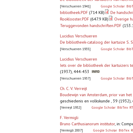
[Verschueren 1941]
Google Scholar
Bib
bibliotheek.PDF
(714 KB)
De handschri
Rooklooster.PDF
(647.9 KB)
Overige h
Teruggevonden handschriften.PDF
(153.
Lucidius Verschueren
De bibliotheek-cataloog der kartuize S. 
[Verschueren 1935]
Google Scholar
Bib
Lucidius Verschueren
Iets over de bibliotheek der kartuizers
(1937), 444-453
[Verschueren 1937]
Google Scholar
Bib
Ch. C. V. Verreijt
Boudewijn van Amsterdam, prior van het C
geschiedenis en volkskunde , 39 (1932),
[Verreyt 1932]
Google Scholar
BibTex
R
F. Vermigli
Bruno Carthusianorum institutor
,
in: Comp
[Vermigli 2007]
Google Scholar
BibTex
R