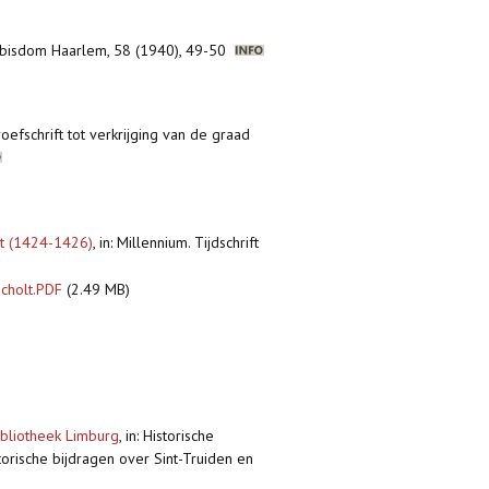
t bisdom Haarlem, 58 (1940), 49-50
oefschrift tot verkrijging van de graad
ht (1424-1426)
,
in: Millennium. Tijdschrift
cholt.PDF
(2.49 MB)
ibliotheek Limburg
,
in: Historische
torische bijdragen over Sint-Truiden en