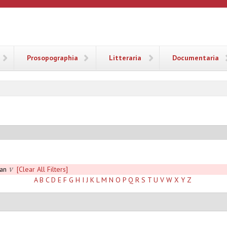
ANA
Prosopographia
Litteraria
Documentaria
aan
[Clear All Filters]
V
A
B
C
D
E
F
G
H
I
J
K
L
M
N
O
P
Q
R
S
T
U
V
W
X
Y
Z