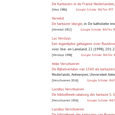
De Kartuizers in de Franse Nederlanden
[Veys 1986]
Google Scholar
BibTex
RTF
Verwilst
De kartuizer liturgie
,
in: De katholieke en
[Verwilst 1952]
Google Scholar
BibTex
R
Luc Versluys
Een eigentijdse getuigenis over Ruusbroe
voor IJse- en Laneland, 22 (1998), 201-204
[Versluys 1998]
Google Scholar
BibTex
Anke Verschueren
De Bijbelvertaler van 1360 als kartuizer
Nederlands, Antwerpen, Universiteit Antwe
[Verschueren 2016]
Google Scholar
Bib
Lucidius Verschueren
De bibliotheek-cataloog der kartuize S. 
[Verschueren 1936]
Google Scholar
Bib
Lucidius Verschueren
De bibliotheek der kartuizers van Roer