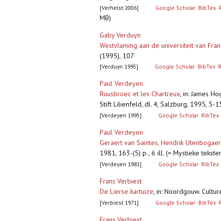
[Verhelst 2006]
Google Scholar
BibTex
MB)
Gaby Verduyn
Westvlaming aan de universiteit van Fra
(1995), 107
[Verduyn 1995]
Google Scholar
BibTex
Paul Verdeyen
Ruusbroec et les Chartreux
,
in: James Ho
Stift Lilienfeld, dl. 4, Salzburg, 1995, 5-
[Verdeyen 1995]
Google Scholar
BibTex
Paul Verdeyen
Geraert van Saintes, Hendrik Utenbogaer
1981, 163-(5) p., 6 ill. (= Mystieke tek
[Verdeyen 1981]
Google Scholar
BibTex
Frans Verbiest
De Lierse kartuize
,
in: Noordgouw. Culture
[Verbiest 1971]
Google Scholar
BibTex
Frans Verbiest