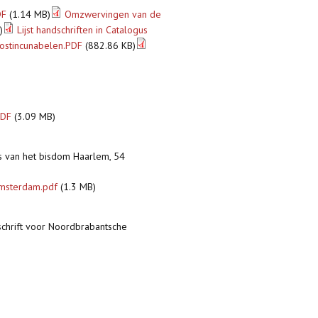
DF
(1.14 MB)
Omzwervingen van de
)
Lijst handschriften in Catalogus
 postincunabelen.PDF
(882.86 KB)
PDF
(3.09 MB)
s van het bisdom Haarlem, 54
 Amsterdam.pdf
(1.3 MB)
dschrift voor Noordbrabantsche