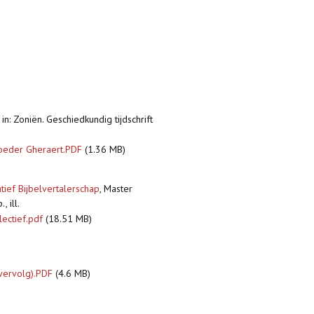
,
in: Zoniën. Geschiedkundig tijdschrift
roeder Gheraert.PDF
(1.36 MB)
tief Bijbelvertalerschap
,
Master
 ill.
lectief.pdf
(18.51 MB)
(vervolg).PDF
(4.6 MB)