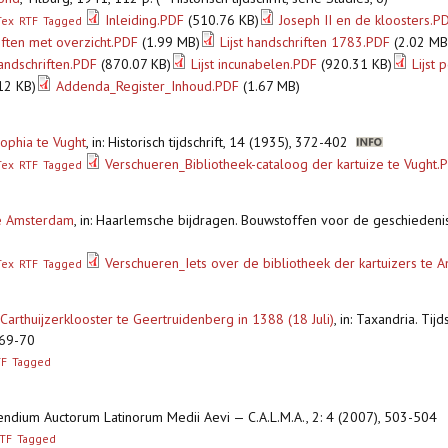
Inleiding.PDF
(510.76 KB)
Joseph II en de kloosters.P
Tex
RTF
Tagged
ften met overzicht.PDF
(1.99 MB)
Lijst handschriften 1783.PDF
(2.02 MB
andschriften.PDF
(870.07 KB)
Lijst incunabelen.PDF
(920.31 KB)
Lijst
12 KB)
Addenda_Register_Inhoud.PDF
(1.67 MB)
Sophia te Vught
,
in: Historisch tijdschrift, 14 (1935), 372-402
Verschueren_Bibliotheek-cataloog der kartuize te Vught.
Tex
RTF
Tagged
 te Amsterdam
,
in: Haarlemsche bijdragen. Bouwstoffen voor de geschiedeni
Verschueren_Iets over de bibliotheek der kartuizers te
Tex
RTF
Tagged
arthuijzerklooster te Geertruidenberg in 1388 (18 Juli)
,
in: Taxandria. Tij
 69-70
TF
Tagged
endium Auctorum Latinorum Medii Aevi — C.A.L.M.A., 2: 4 (2007), 503-504
TF
Tagged