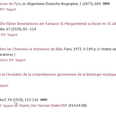
ricus de Pyro
,
in: Allgemeine Deutsche Biographie, 2 (1875), 664
RTF
Tagged
e Kölner Benefactores der Kartause St. Margaretental zu Basel im 15. Ja
ichte, 67 (2020), 85–114
RTF
Tagged
chez les Chartreux: la chartreuse de Bâle
,
Paris, 1973, II-149 p. (= Institut 
aratoires )
ibTex
RTF
Tagged
 et l'évolution de la compréhension gersonienne de la théologie mystiqu
agged
iekorf, 34 (1928), 115-116
Viaene_Her Herman Stekin.PDF
(414.64 KB)
F
Tagged