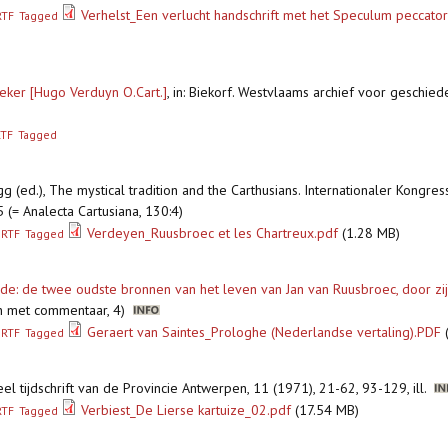
Verhelst_Een verlucht handschrift met het Speculum peccato
RTF
Tagged
neker [Hugo Verduyn O.Cart.]
,
in: Biekorf. Westvlaams archief voor geschiede
RTF
Tagged
gg (ed.), The mystical tradition and the Carthusians. Internationaler Kong
15 (= Analecta Cartusiana, 130:4)
Verdeyen_Ruusbroec et les Chartreux.pdf
(1.28 MB)
RTF
Tagged
de: de twee oudste bronnen van het leven van Jan van Ruusbroec, door zi
sten met commentaar, 4)
Geraert van Saintes_Prologhe (Nederlandse vertaling).PDF
RTF
Tagged
el tijdschrift van de Provincie Antwerpen, 11 (1971), 21-62, 93-129, ill.
Verbiest_De Lierse kartuize_02.pdf
(17.54 MB)
RTF
Tagged