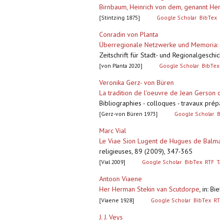
Birnbaum, Heinrich von dem, genannt Hen
[Stintzing 1875]
Google Scholar
BibTex
Conradin von Planta
Überregionale Netzwerke und Memoria: Di
Zeitschrift für Stadt- und Regionalgesch
[von Planta 2020]
Google Scholar
BibTex
Veronika Gerz- von Büren
La tradition de l'oeuvre de Jean Gerson 
Bibliographies - colloques - travaux prép
[Gerz-von Büren 1973]
Google Scholar
B
Marc Vial
Le Viae Sion Lugent de Hugues de Balma
religieuses, 89 (2009), 347-365
[Vial 2009]
Google Scholar
BibTex
RTF
T
Antoon Viaene
Her Herman Stekin van Scutdorpe
,
in: B
[Viaene 1928]
Google Scholar
BibTex
RT
J. J. Veys