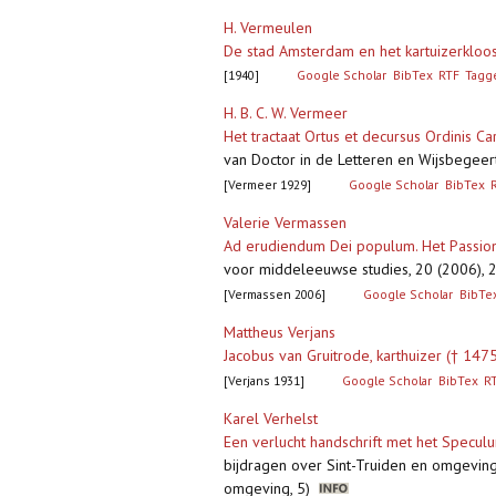
H. Vermeulen
De stad Amsterdam en het kartuizerkloos
[1940]
Google Scholar
BibTex
RTF
Tagg
H. B. C. W. Vermeer
Het tractaat Ortus et decursus Ordinis Ca
van Doctor in de Letteren en Wijsbegeert
[Vermeer 1929]
Google Scholar
BibTex
Valerie Vermassen
Ad erudiendum Dei populum. Het Passion
voor middeleeuwse studies, 20 (2006), 
[Vermassen 2006]
Google Scholar
BibTe
Mattheus Verjans
Jacobus van Gruitrode, karthuizer († 1475
[Verjans 1931]
Google Scholar
BibTex
R
Karel Verhelst
Een verlucht handschrift met het Speculu
bijdragen over Sint-Truiden en omgeving 
omgeving, 5)