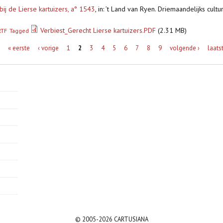
bij de Lierse kartuizers, a° 1543
,
in: ’t Land van Ryen. Driemaandelijks cultur
Verbiest_Gerecht Lierse kartuizers.PDF
(2.31 MB)
RTF
Tagged
« eerste
‹ vorige
1
2
3
4
5
6
7
8
9
volgende ›
laats
© 2005-2026 CARTUSIANA