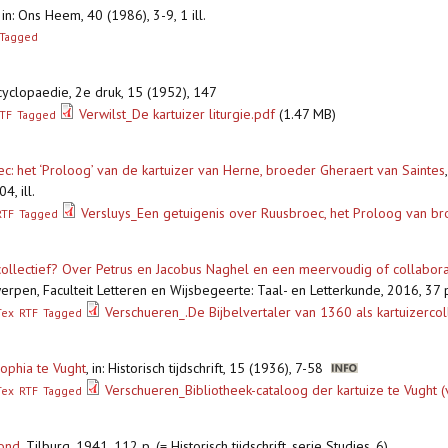
,
in: Ons Heem, 40 (1986), 3-9, 1 ill.
Tagged
cyclopaedie, 2e druk, 15 (1952), 147
Verwilst_De kartuizer liturgie.pdf
(1.47 MB)
TF
Tagged
c: het ‘Proloog’ van de kartuizer van Herne, broeder Gheraert van Saintes
, ill.
Versluys_Een getuigenis over Ruusbroec, het Proloog van b
RTF
Tagged
collectief? Over Petrus en Jacobus Naghel en een meervoudig of collabora
rpen, Faculteit Letteren en Wijsbegeerte: Taal- en Letterkunde, 2016, 37 p.,
Verschueren_.De Bijbelvertaler van 1360 als kartuizercol
Tex
RTF
Tagged
Sophia te Vught
,
in: Historisch tijdschrift, 15 (1936), 7-58
Verschueren_Bibliotheek-cataloog der kartuize te Vught 
Tex
RTF
Tagged
mond
,
Tilburg, 1941, 112 p. (= Historisch tijdschrift, serie Studies, 6)