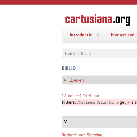
Overslaan en naar de inhoud gaan
CARTUSI
Geschiedenis
van de
kartuizerorde
in de
Nederlanden
Introductio
Monasticon
U bent hier
Home
»
Biblio
BIBLIO
Zoeken
Weergeven
[
Auteur
]
Titel
Jaar
Filters:
gelijk is 
First Letter Of Last Name
V
Roderich von Stintzing