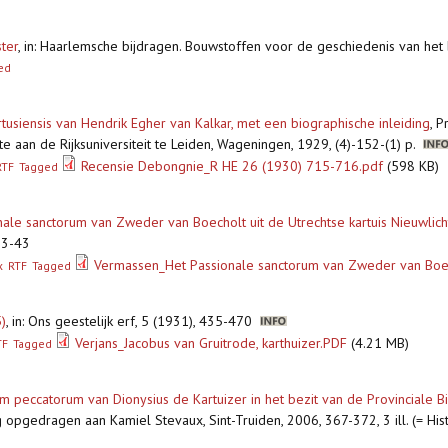
ter
,
in: Haarlemsche bijdragen. Bouwstoffen voor de geschiedenis van he
ed
rtusiensis van Hendrik Egher van Kalkar, met een biographische inleiding
,
Pr
e aan de Rijksuniversiteit te Leiden, Wageningen, 1929, (4)-152-(1) p.
Recensie Debongnie_R HE 26 (1930) 715-716.pdf
(598 KB)
RTF
Tagged
ale sanctorum van Zweder van Boecholt uit de Utrechtse kartuis Nieuwlic
23-43
Vermassen_Het Passionale sanctorum van Zweder van Boe
x
RTF
Tagged
)
,
in: Ons geestelijk erf, 5 (1931), 435-470
Verjans_Jacobus van Gruitrode, karthuizer.PDF
(4.21 MB)
TF
Tagged
m peccatorum van Dionysius de Kartuizer in het bezit van de Provinciale B
opgedragen aan Kamiel Stevaux, Sint-Truiden, 2006, 367-372, 3 ill. (= His