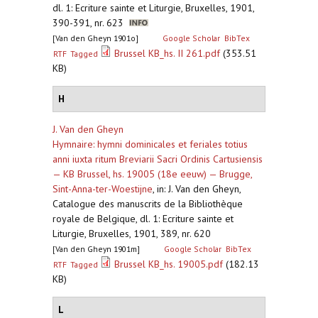
dl. 1: Ecriture sainte et Liturgie, Bruxelles, 1901,
390-391, nr. 623
[Van den Gheyn 1901o]
Google Scholar
BibTex
Brussel KB_hs. II 261.pdf
(353.51
RTF
Tagged
KB)
H
J. Van den Gheyn
Hymnaire: hymni dominicales et feriales totius
anni iuxta ritum Breviarii Sacri Ordinis Cartusiensis
— KB Brussel, hs. 19005 (18e eeuw) — Brugge,
Sint-Anna-ter-Woestijne
,
in: J. Van den Gheyn,
Catalogue des manuscrits de la Bibliothèque
royale de Belgique, dl. 1: Ecriture sainte et
Liturgie, Bruxelles, 1901, 389, nr. 620
[Van den Gheyn 1901m]
Google Scholar
BibTex
Brussel KB_hs. 19005.pdf
(182.13
RTF
Tagged
KB)
L