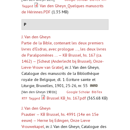
Van den Gheyn_Quelques manuscrits
Tagged
de Hérinnes.PDF
(1.35 MB)
P
J. Van den Gheyn
Partie de la Bible, contenant les deux premiers
livres d'Esdras, avec prologue ..., les deux livres
de Paralipomènes ... — KB Brussel, hs. 167 (ca.
1462) — [Scheut (Anderlecht bij Brussel), Onze-
Lieve-Vrouw van Gratie]
,
in: J. Van den Gheyn,
Catalogue des manuscrits de la Bibliothèque
royale de Belgique, dl. 1: Ecriture sainte et
Liturgie, Bruxelles, 1901, 25-26, nr. 55
[Van den Gheyn 1901b]
Google Scholar
BibTex
Brussel KB_hs. 167.pdf
(365.68 KB)
RTF
Tagged
J. Van den Gheyn
Psautier — KB Brussel, hs. 4991 (14e en 15e
eeuw) — Herne bij Edingen, Onze Lieve
Vrouwekapel
,
in: J. Van den Gheyn, Catalogue des