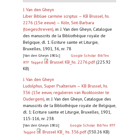
J. Van den Gheyn
Liber Bibliae carmine scriptus — KB Brussel, hs.
2276 (15e eeuw) — Köln, Sint-Barbara
(toegeschreven)
,
in: J. Van den Gheyn, Catalogue
des manuscrits de la Bibliothèque royale de
Belgique, dl. 1: Ecriture sainte et Liturgie,
Bruxelles, 1901, 36, nr. 78
[Van den Gheyn 1901c]
Google Scholar
BibTex
Brussel KB_hs. 2276.pdf
(225.92
RTF
Tagged
KB)
J. Van den Gheyn
Ludolphus, Super Psalterium — KB Brussel, hs.
356 (15e eeuw, regulieren van Rooklooster te
Oudergem)
,
in: J. Van den Gheyn, Catalogue des
manuscrits de la Bibliothèque royale de Belgique,
dl. 1: Ecriture sainte et Liturgie, Bruxelles, 1901,
115-116, nr. 238
[Van den Gheyn 1901i]
Google Scholar
BibTex
RTF
Brussel KB_ hs. 356.pdf
(350.26 KB)
Tagged