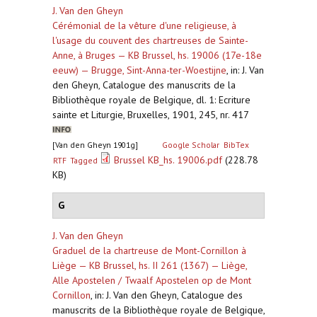
J. Van den Gheyn
Cérémonial de la vêture d'une religieuse, à
l'usage du couvent des chartreuses de Sainte-
Anne, à Bruges — KB Brussel, hs. 19006 (17e-18e
eeuw) — Brugge, Sint-Anna-ter-Woestijne
,
in: J. Van
den Gheyn, Catalogue des manuscrits de la
Bibliothèque royale de Belgique, dl. 1: Ecriture
sainte et Liturgie, Bruxelles, 1901, 245, nr. 417
[Van den Gheyn 1901g]
Google Scholar
BibTex
Brussel KB_hs. 19006.pdf
(228.78
RTF
Tagged
KB)
G
J. Van den Gheyn
Graduel de la chartreuse de Mont-Cornillon à
Liège — KB Brussel, hs. II 261 (1367) — Liège,
Alle Apostelen / Twaalf Apostelen op de Mont
Cornillon
,
in: J. Van den Gheyn, Catalogue des
manuscrits de la Bibliothèque royale de Belgique,