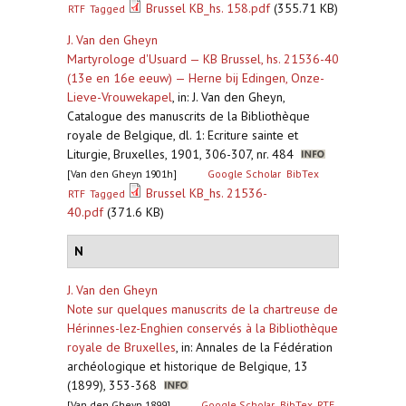
Brussel KB_hs. 158.pdf
(355.71 KB)
RTF
Tagged
J. Van den Gheyn
Martyrologe d'Usuard — KB Brussel, hs. 21536-40
(13e en 16e eeuw) — Herne bij Edingen, Onze-
Lieve-Vrouwekapel
,
in: J. Van den Gheyn,
Catalogue des manuscrits de la Bibliothèque
royale de Belgique, dl. 1: Ecriture sainte et
Liturgie, Bruxelles, 1901, 306-307, nr. 484
[Van den Gheyn 1901h]
Google Scholar
BibTex
Brussel KB_hs. 21536-
RTF
Tagged
40.pdf
(371.6 KB)
N
J. Van den Gheyn
Note sur quelques manuscrits de la chartreuse de
Hérinnes-lez-Enghien conservés à la Bibliothèque
royale de Bruxelles
,
in: Annales de la Fédération
archéologique et historique de Belgique, 13
(1899), 353-368
[Van den Gheyn 1899]
Google Scholar
BibTex
RTF