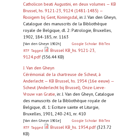
Catholicon beati Augustini, en deux volumes — KB
Brussel, hs. 9121-23, 9124 (1481-1485) —
Rooigem bij Gent, Koningsdal
,
in: J. Van den Gheyn,
Catalogue des manuscrits de la Bibliothèque
royale de Belgique, dl. 2: Patrologie, Bruxelles,
1902, 184-185, nr. 1163
[Van den Gheyn 1902h]
Google Scholar
BibTex
Brussel KB_hs. 9121-23,
RTF
Tagged
9124.pdf
(556.44 KB)
J. Van den Gheyn
Cérémonial de la chartreuse de Scheut, à
Anderlecht — KB Brussel, hs. 1954 (16e eeuw) —
Scheut (Anderlecht bij Brussel), Onze-Lieve-
Vrouw van Gratie
,
in: J. Van den Gheyn, Catalogue
des manuscrits de la Bibliothèque royale de
Belgique, dl. 1: Ecriture sainte et Liturgie,
Bruxelles, 1901, 240-241, nr. 410
[Van den Gheyn 1901e]
Google Scholar
BibTex
Brussel KB_hs. 1954.pdf
(323.72
RTF
Tagged
KB)