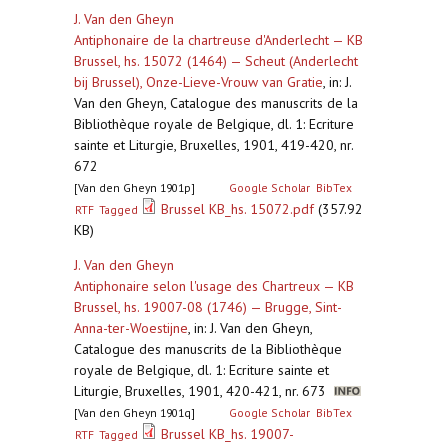
J. Van den Gheyn
Antiphonaire de la chartreuse d'Anderlecht — KB
Brussel, hs. 15072 (1464) — Scheut (Anderlecht
bij Brussel), Onze-Lieve-Vrouw van Gratie
,
in: J.
Van den Gheyn, Catalogue des manuscrits de la
Bibliothèque royale de Belgique, dl. 1: Ecriture
sainte et Liturgie, Bruxelles, 1901, 419-420, nr.
672
[Van den Gheyn 1901p]
Google Scholar
BibTex
Brussel KB_hs. 15072.pdf
(357.92
RTF
Tagged
KB)
J. Van den Gheyn
Antiphonaire selon l'usage des Chartreux — KB
Brussel, hs. 19007-08 (1746) — Brugge, Sint-
Anna-ter-Woestijne
,
in: J. Van den Gheyn,
Catalogue des manuscrits de la Bibliothèque
royale de Belgique, dl. 1: Ecriture sainte et
Liturgie, Bruxelles, 1901, 420-421, nr. 673
[Van den Gheyn 1901q]
Google Scholar
BibTex
Brussel KB_hs. 19007-
RTF
Tagged