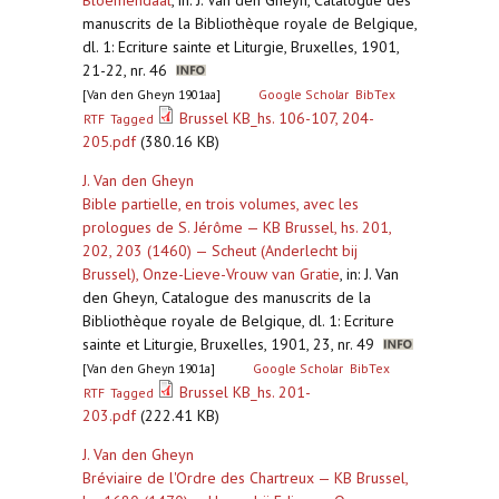
Bloemendaal
,
in: J. Van den Gheyn, Catalogue des
manuscrits de la Bibliothèque royale de Belgique,
dl. 1: Ecriture sainte et Liturgie, Bruxelles, 1901,
21-22, nr. 46
[Van den Gheyn 1901aa]
Google Scholar
BibTex
Brussel KB_hs. 106-107, 204-
RTF
Tagged
205.pdf
(380.16 KB)
J. Van den Gheyn
Bible partielle, en trois volumes, avec les
prologues de S. Jérôme — KB Brussel, hs. 201,
202, 203 (1460) — Scheut (Anderlecht bij
Brussel), Onze-Lieve-Vrouw van Gratie
,
in: J. Van
den Gheyn, Catalogue des manuscrits de la
Bibliothèque royale de Belgique, dl. 1: Ecriture
sainte et Liturgie, Bruxelles, 1901, 23, nr. 49
[Van den Gheyn 1901a]
Google Scholar
BibTex
Brussel KB_hs. 201-
RTF
Tagged
203.pdf
(222.41 KB)
J. Van den Gheyn
Bréviaire de l'Ordre des Chartreux — KB Brussel,