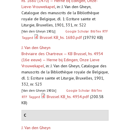
hs. 1680 (1470) — Herne bij Edingen, Onze-
Lieve-Vrouwekapel
,
in: J. Van den Gheyn,
Catalogue des manuscrits de la Bibliothèque
royale de Belgique, dl. 1: Ecriture sainte et
Liturgie, Bruxelles, 1901, 331, nr. 522
[Van den Gheyn 1901j]
Google Scholar
BibTex
RTF
Brussel KB_hs. 1680.pdf
(197.92 KB)
Tagged
J. Van den Gheyn
Bréviaire des Chartreux — KB Brussel, hs. 4954
(16e eeuw) — Herne bij Edingen, Onze Lieve
Vrouwekapel
,
in: J. Van den Gheyn, Catalogue des
manuscrits de la Bibliothèque royale de Belgique,
dl. 1: Ecriture sainte et Liturgie, Bruxelles, 1901,
332, nr. 523
[Van den Gheyn 1901k]
Google Scholar
BibTex
Brussel KB_hs. 4954.pdf
(200.58
RTF
Tagged
KB)
C
J. Van den Gheyn