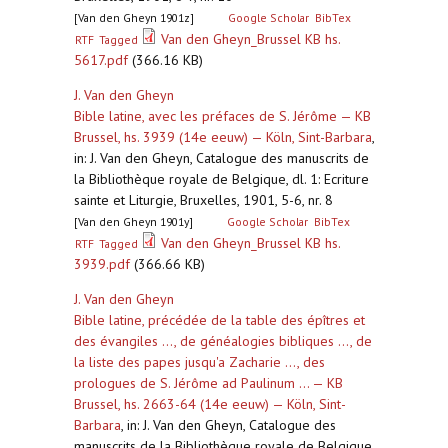
[Van den Gheyn 1901z]
Google Scholar
BibTex
Van den Gheyn_Brussel KB hs.
RTF
Tagged
5617.pdf
(366.16 KB)
J. Van den Gheyn
Bible latine, avec les préfaces de S. Jérôme — KB
Brussel, hs. 3939 (14e eeuw) — Köln, Sint-Barbara
,
in: J. Van den Gheyn, Catalogue des manuscrits de
la Bibliothèque royale de Belgique, dl. 1: Ecriture
sainte et Liturgie, Bruxelles, 1901, 5-6, nr. 8
[Van den Gheyn 1901y]
Google Scholar
BibTex
Van den Gheyn_Brussel KB hs.
RTF
Tagged
3939.pdf
(366.66 KB)
J. Van den Gheyn
Bible latine, précédée de la table des épîtres et
des évangiles ..., de généalogies bibliques ..., de
la liste des papes jusqu'a Zacharie ..., des
prologues de S. Jérôme ad Paulinum ... — KB
Brussel, hs. 2663-64 (14e eeuw) — Köln, Sint-
Barbara
,
in: J. Van den Gheyn, Catalogue des
manuscrits de la Bibliothèque royale de Belgique,