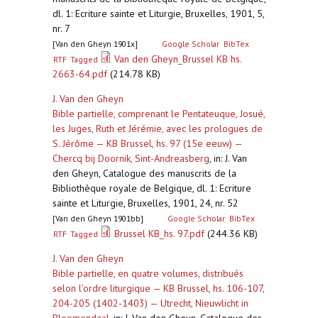
dl. 1: Ecriture sainte et Liturgie, Bruxelles, 1901, 5,
nr. 7
[Van den Gheyn 1901x]
Google Scholar
BibTex
Van den Gheyn_Brussel KB hs.
RTF
Tagged
2663-64.pdf
(214.78 KB)
J. Van den Gheyn
Bible partielle, comprenant le Pentateuque, Josué,
les Juges, Ruth et Jérémie, avec les prologues de
S. Jérôme — KB Brussel, hs. 97 (15e eeuw) —
Chercq bij Doornik, Sint-Andreasberg
,
in: J. Van
den Gheyn, Catalogue des manuscrits de la
Bibliothèque royale de Belgique, dl. 1: Ecriture
sainte et Liturgie, Bruxelles, 1901, 24, nr. 52
[Van den Gheyn 1901bb]
Google Scholar
BibTex
Brussel KB_hs. 97.pdf
(244.36 KB)
RTF
Tagged
J. Van den Gheyn
Bible partielle, en quatre volumes, distribués
selon l'ordre liturgique — KB Brussel, hs. 106-107,
204-205 (1402-1403) — Utrecht, Nieuwlicht in