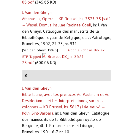
08.pdf
(345.85 KB)
J. Van den Gheyn
Athanasius, Opera — KB Brussel, hs. 2573-75 [s.d.]
— Wesel, Domus Insulae Reginae Coeli
,
in: J. Van
den Gheyn, Catalogue des manuscrits de la
Bibliothèque royale de Belgique, dl. 2: Patrologie,
Bruxelles, 1902, 22-23, nr. 931
[Van den Gheyn 1902b]
Google Scholar
BibTex
Brussel KB_hs. 2573-
RTF
Tagged
75.pdf
(600.06 KB)
B
J. Van den Gheyn
Bible latine, avec les préfaces Ad Paulinum et Ad
Desiderium ... et les Interpretationes, sur trois
colonnes — KB Brussel, hs. 5617 (14e eeuw) —
Köln, Sint-Barbara
,
in: J. Van den Gheyn, Catalogue
des manuscrits de la Bibliothèque royale de
Belgique, dl. 1: Ecriture sainte et Liturgie,
Bruxelles, 1901, 6-7, nr. 10