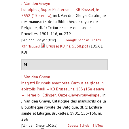
J. Van den Gheyn
Ludolphus, Super Psalterium — KB Brussel, hs.
5558 (15e eeuw)
,
in: J. Van den Gheyn, Catalogue
des manuscrits de la Bibliothèque royale de
Belgique, dl. 1: Ecriture sainte et Liturgie,
Bruxelles, 1901, 116, nr. 239
[Van den Gheyn 1901v]
Google Scholar
BibTex
Brussel KB_hs. 5558.pdf
(195.61
RTF
Tagged
KB)
M
J. Van den Gheyn
Magistri Brunonis anachorite Carthusiae glose in
epistolis Pauli — KB Brussel, hs. 158 (15e eeuw)
— Herne bij Edingen, Onze-Lievevrouwekapel
,
in:
J. Van den Gheyn, Catalogue des manuscrits de la
Bibliothèque royale de Belgique, dl. 1: Ecriture
sainte et Liturgie, Bruxelles, 1901, 155-156, nr.
286
[Van den Gheyn 1901cc]
Google Scholar
BibTex