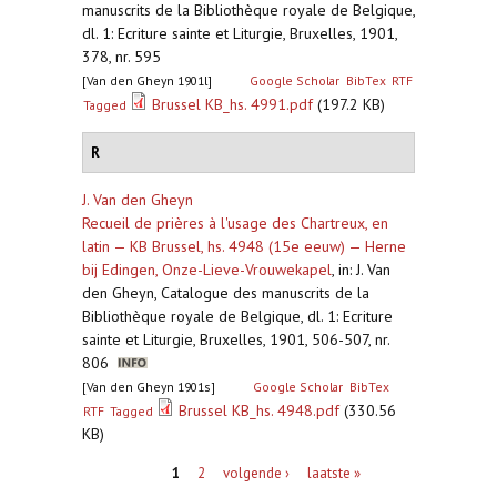
manuscrits de la Bibliothèque royale de Belgique,
dl. 1: Ecriture sainte et Liturgie, Bruxelles, 1901,
378, nr. 595
[Van den Gheyn 1901l]
Google Scholar
BibTex
RTF
Brussel KB_hs. 4991.pdf
(197.2 KB)
Tagged
R
J. Van den Gheyn
Recueil de prières à l'usage des Chartreux, en
latin — KB Brussel, hs. 4948 (15e eeuw) — Herne
bij Edingen, Onze-Lieve-Vrouwekapel
,
in: J. Van
den Gheyn, Catalogue des manuscrits de la
Bibliothèque royale de Belgique, dl. 1: Ecriture
sainte et Liturgie, Bruxelles, 1901, 506-507, nr.
806
[Van den Gheyn 1901s]
Google Scholar
BibTex
Brussel KB_hs. 4948.pdf
(330.56
RTF
Tagged
KB)
Pagina's
1
2
volgende ›
laatste »