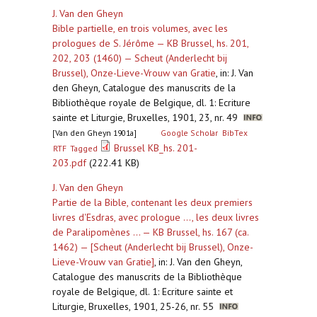
J. Van den Gheyn
Bible partielle, en trois volumes, avec les
prologues de S. Jérôme — KB Brussel, hs. 201,
202, 203 (1460) — Scheut (Anderlecht bij
Brussel), Onze-Lieve-Vrouw van Gratie
,
in: J. Van
den Gheyn, Catalogue des manuscrits de la
Bibliothèque royale de Belgique, dl. 1: Ecriture
sainte et Liturgie, Bruxelles, 1901, 23, nr. 49
[Van den Gheyn 1901a]
Google Scholar
BibTex
Brussel KB_hs. 201-
RTF
Tagged
203.pdf
(222.41 KB)
J. Van den Gheyn
Partie de la Bible, contenant les deux premiers
livres d'Esdras, avec prologue ..., les deux livres
de Paralipomènes ... — KB Brussel, hs. 167 (ca.
1462) — [Scheut (Anderlecht bij Brussel), Onze-
Lieve-Vrouw van Gratie]
,
in: J. Van den Gheyn,
Catalogue des manuscrits de la Bibliothèque
royale de Belgique, dl. 1: Ecriture sainte et
Liturgie, Bruxelles, 1901, 25-26, nr. 55