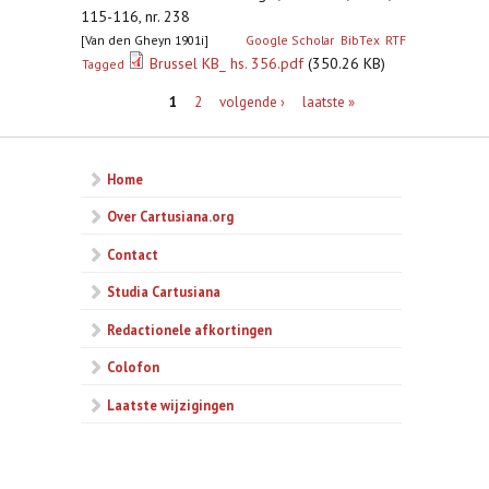
115-116, nr. 238
[Van den Gheyn 1901i]
Google Scholar
BibTex
RTF
Brussel KB_ hs. 356.pdf
(350.26 KB)
Tagged
Pagina's
1
2
volgende ›
laatste »
Home
Over Cartusiana.org
Contact
Studia Cartusiana
Redactionele afkortingen
Colofon
Laatste wijzigingen