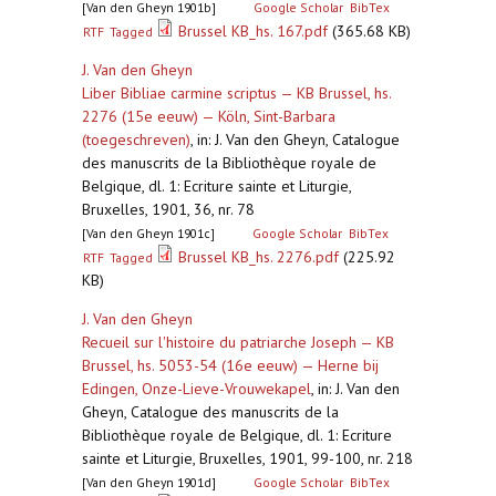
[Van den Gheyn 1901b]
Google Scholar
BibTex
Brussel KB_hs. 167.pdf
(365.68 KB)
RTF
Tagged
J. Van den Gheyn
Liber Bibliae carmine scriptus — KB Brussel, hs.
2276 (15e eeuw) — Köln, Sint-Barbara
(toegeschreven)
,
in: J. Van den Gheyn, Catalogue
des manuscrits de la Bibliothèque royale de
Belgique, dl. 1: Ecriture sainte et Liturgie,
Bruxelles, 1901, 36, nr. 78
[Van den Gheyn 1901c]
Google Scholar
BibTex
Brussel KB_hs. 2276.pdf
(225.92
RTF
Tagged
KB)
J. Van den Gheyn
Recueil sur l'histoire du patriarche Joseph — KB
Brussel, hs. 5053-54 (16e eeuw) — Herne bij
Edingen, Onze-Lieve-Vrouwekapel
,
in: J. Van den
Gheyn, Catalogue des manuscrits de la
Bibliothèque royale de Belgique, dl. 1: Ecriture
sainte et Liturgie, Bruxelles, 1901, 99-100, nr. 218
[Van den Gheyn 1901d]
Google Scholar
BibTex