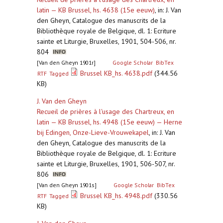
latin — KB Brussel, hs. 4638 (15e eeuw)
,
in: J. Van
den Gheyn, Catalogue des manuscrits de la
Bibliothèque royale de Belgique, dl. 1: Ecriture
sainte et Liturgie, Bruxelles, 1901, 504-506, nr.
804
[Van den Gheyn 1901r]
Google Scholar
BibTex
Brussel KB_hs. 4638.pdf
(344.56
RTF
Tagged
KB)
J. Van den Gheyn
Recueil de prières à l'usage des Chartreux, en
latin — KB Brussel, hs. 4948 (15e eeuw) — Herne
bij Edingen, Onze-Lieve-Vrouwekapel
,
in: J. Van
den Gheyn, Catalogue des manuscrits de la
Bibliothèque royale de Belgique, dl. 1: Ecriture
sainte et Liturgie, Bruxelles, 1901, 506-507, nr.
806
[Van den Gheyn 1901s]
Google Scholar
BibTex
Brussel KB_hs. 4948.pdf
(330.56
RTF
Tagged
KB)