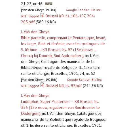
21-22, nr. 46
[Van den Gheyn 1901aa]
Google Scholar
BibTex
Brussel KB_hs. 106-107, 204-
RTF
Tagged
205.pdf
(380.16 KB)
J. Van den Gheyn
Bible partielle, comprenant le Pentateuque, Josué,
les Juges, Ruth et Jérémie, avec les prologues de
S. Jérôme — KB Brussel, hs. 97 (15e eeuw) —
Chercq bij Doornik, Sint-Andreasberg
,
in: J. Van
den Gheyn, Catalogue des manuscrits de la
Bibliothèque royale de Belgique, dl. 1: Ecriture
sainte et Liturgie, Bruxelles, 1901, 24, nr. 52
[Van den Gheyn 1901bb]
Google Scholar
BibTex
Brussel KB_hs. 97.pdf
(244.36 KB)
RTF
Tagged
J. Van den Gheyn
Ludolphus, Super Psalterium — KB Brussel, hs.
356 (15e eeuw, regulieren van Rooklooster te
Oudergem)
,
in: J. Van den Gheyn, Catalogue des
manuscrits de la Bibliothèque royale de Belgique,
dl. 1: Ecriture sainte et Liturgie, Bruxelles, 1901,