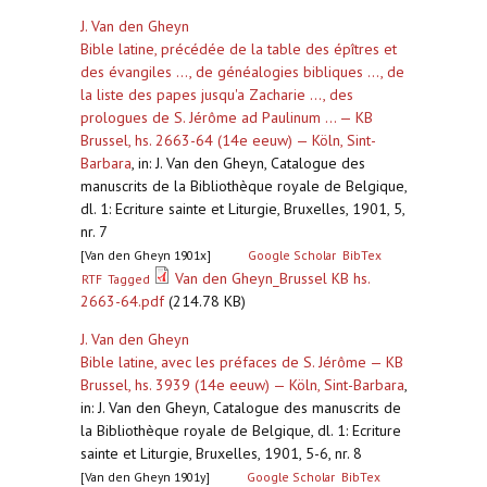
J. Van den Gheyn
Bible latine, précédée de la table des épîtres et
des évangiles ..., de généalogies bibliques ..., de
la liste des papes jusqu'a Zacharie ..., des
prologues de S. Jérôme ad Paulinum ... — KB
Brussel, hs. 2663-64 (14e eeuw) — Köln, Sint-
Barbara
,
in: J. Van den Gheyn, Catalogue des
manuscrits de la Bibliothèque royale de Belgique,
dl. 1: Ecriture sainte et Liturgie, Bruxelles, 1901, 5,
nr. 7
[Van den Gheyn 1901x]
Google Scholar
BibTex
Van den Gheyn_Brussel KB hs.
RTF
Tagged
2663-64.pdf
(214.78 KB)
J. Van den Gheyn
Bible latine, avec les préfaces de S. Jérôme — KB
Brussel, hs. 3939 (14e eeuw) — Köln, Sint-Barbara
,
in: J. Van den Gheyn, Catalogue des manuscrits de
la Bibliothèque royale de Belgique, dl. 1: Ecriture
sainte et Liturgie, Bruxelles, 1901, 5-6, nr. 8
[Van den Gheyn 1901y]
Google Scholar
BibTex