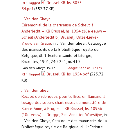
Brussel KB_hs. 5053-
RTF
Tagged
54.pdf
(352.37 KB)
J. Van den Gheyn
Cérémonial de la chartreuse de Scheut, à
Anderlecht — KB Brussel, hs. 1954 (16e eeuw) —
Scheut (Anderlecht bij Brussel), Onze-Lieve-
Vrouw van Gratie
,
in: J. Van den Gheyn, Catalogue
des manuscrits de la Bibliothèque royale de
Belgique, dl. 1: Ecriture sainte et Liturgie,
Bruxelles, 1901, 240-241, nr. 410
[Van den Gheyn 1901e]
Google Scholar
BibTex
Brussel KB_hs. 1954.pdf
(323.72
RTF
Tagged
KB)
J. Van den Gheyn
Recueil de rubriques, pour l'office, en flamand, à
l'usage des soeurs chartreuses du monastère de
Sainte-Anne, à Bruges — KB Brussel, hs. 10956
(18e eeuw) — Brugge, Sint-Anna-ter-Woestijne
,
in:
J. Van den Gheyn, Catalogue des manuscrits de la
Bibliothèque royale de Belgique, dl. 1: Ecriture