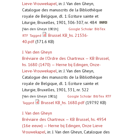
Lieve-Vrouwekapel
,
in: J. Van den Gheyn,
Catalogue des manuscrits de la Bibliothèque
royale de Belgique, dl. 1: Ecriture sainte et
Liturgie, Bruxelles, 1901, 306-307, nr. 484
[Van den Gheyn 1901h]
Google Scholar
BibTex
Brussel KB_hs. 21536-
RTF
Tagged
40.pdf
(371.6 KB)
J. Van den Gheyn
Bréviaire de l'Ordre des Chartreux — KB Brussel,
hs. 1680 (1470) — Herne bij Edingen, Onze-
Lieve-Vrouwekapel
,
in: J. Van den Gheyn,
Catalogue des manuscrits de la Bibliothèque
royale de Belgique, dl. 1: Ecriture sainte et
Liturgie, Bruxelles, 1901, 331, nr. 522
[Van den Gheyn 1901j]
Google Scholar
BibTex
RTF
Brussel KB_hs. 1680.pdf
(197.92 KB)
Tagged
J. Van den Gheyn
Bréviaire des Chartreux — KB Brussel, hs. 4954
(16e eeuw) — Herne bij Edingen, Onze Lieve
Vrouwekapel
,
in: J. Van den Gheyn, Catalogue des