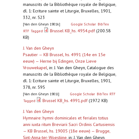
manuscrits de la Bibliothèque royale de Belgique,
dl. 1: Ecriture sainte et Liturgie, Bruxelles, 1901,
332, nr. 523
[Van den Gheyn 1901k]
Google Scholar
BibTex
Brussel KB_hs. 4954.pdf
(200.58
RTF
Tagged
KB)
J. Van den Gheyn
Psautier — KB Brussel, hs. 4991 (14e en 15e
eeuw) — Herne bij Edingen, Onze Lieve
Vrouwekapel
,
in: J. Van den Gheyn, Catalogue des
manuscrits de la Bibliothèque royale de Belgique,
dl. 1: Ecriture sainte et Liturgie, Bruxelles, 1901,
378, nr. 595
[Van den Gheyn 1901l]
Google Scholar
BibTex
RTF
Brussel KB_hs. 4991.pdf
(197.2 KB)
Tagged
J. Van den Gheyn
Hymnaire: hymni dominicales et feriales totius
anni iuxta ritum Breviarii Sacri Ordinis Cartusiensis
— KB Brussel, hs. 19005 (18e eeuw) — Brugge,
Sint-Anna-ter-Woestijne
,
in: J. Van den Gheyn,