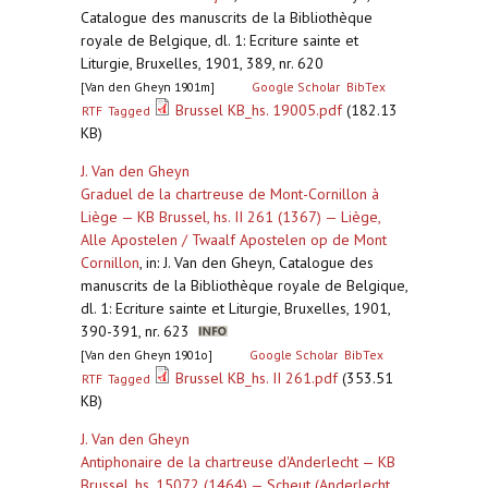
Catalogue des manuscrits de la Bibliothèque
royale de Belgique, dl. 1: Ecriture sainte et
Liturgie, Bruxelles, 1901, 389, nr. 620
[Van den Gheyn 1901m]
Google Scholar
BibTex
Brussel KB_hs. 19005.pdf
(182.13
RTF
Tagged
KB)
J. Van den Gheyn
Graduel de la chartreuse de Mont-Cornillon à
Liège — KB Brussel, hs. II 261 (1367) — Liège,
Alle Apostelen / Twaalf Apostelen op de Mont
Cornillon
,
in: J. Van den Gheyn, Catalogue des
manuscrits de la Bibliothèque royale de Belgique,
dl. 1: Ecriture sainte et Liturgie, Bruxelles, 1901,
390-391, nr. 623
[Van den Gheyn 1901o]
Google Scholar
BibTex
Brussel KB_hs. II 261.pdf
(353.51
RTF
Tagged
KB)
J. Van den Gheyn
Antiphonaire de la chartreuse d'Anderlecht — KB
Brussel, hs. 15072 (1464) — Scheut (Anderlecht