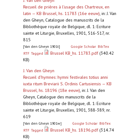
J. Van den Gheyn
Recueil de prières à l'usage des Chartreux, en
latin — KB Brussel, hs. 11783 (16e eeuw)
,
in: J. Van
den Gheyn, Catalogue des manuscrits de la
Bibliothèque royale de Belgique, dl. 1: Ecriture
sainte et Liturgie, Bruxelles, 1901, 516-517, nr.
815
[Van den Gheyn 1901t]
Google Scholar
BibTex
Brussel KB_hs. 11783.pdf
(340.42
RTF
Tagged
KB)
J. Van den Gheyn
Recueil d'hymnes: hymni festivales totius anni
iuxta ritum Breviarii S. Ordinis Cartusiensis — KB
Brussel, hs. 18196 (18e eeuw)
,
in: J. Van den
Gheyn, Catalogue des manuscrits de la
Bibliothèque royale de Belgique, dl. 1: Ecriture
sainte et Liturgie, Bruxelles, 1901, 388-389, nr.
619
[Van den Gheyn 1901w]
Google Scholar
BibTex
Brussel KB_hs. 18196.pdf
(314.74
RTF
Tagged
KB)