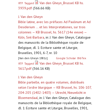
Van den Gheyn_Brussel KB hs.
RTF
Tagged
3939.pdf
(366.66 KB)
J. Van den Gheyn
Bible latine, avec les préfaces Ad Paulinum et Ad
Desiderium ... et les Interpretationes, sur trois
colonnes — KB Brussel, hs. 5617 (14e eeuw) —
Köln, Sint-Barbara
,
in: J. Van den Gheyn, Catalogue
des manuscrits de la Bibliothèque royale de
Belgique, dl. 1: Ecriture sainte et Liturgie,
Bruxelles, 1901, 6-7, nr. 10
[Van den Gheyn 1901z]
Google Scholar
BibTex
Van den Gheyn_Brussel KB hs.
RTF
Tagged
5617.pdf
(366.16 KB)
J. Van den Gheyn
Bible partielle, en quatre volumes, distribués
selon l'ordre liturgique — KB Brussel, hs. 106-107,
204-205 (1402-1403) — Utrecht, Nieuwlicht in
Bloemendaal
,
in: J. Van den Gheyn, Catalogue des
manuscrits de la Bibliothèque royale de Belgique,
dl. 1: Ecriture sainte et Liturgie, Bruxelles, 1901,