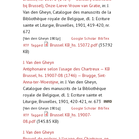
bij Brussel), Onze-Lieve-Vrouw van Gratie
,
in: J.
Van den Gheyn, Catalogue des manuscrits de la
Bibliothèque royale de Belgique, dl. 1: Ecriture
sainte et Liturgie, Bruxelles, 1901, 419-420, nr.
672
[Van den Gheyn 1901p]
Google Scholar
BibTex
Brussel KB_hs. 15072.pdf
(357.92
RTF
Tagged
KB)
J. Van den Gheyn
Antiphonaire selon l'usage des Chartreux — KB
Brussel, hs. 19007-08 (1746) — Brugge, Sint-
Anna-ter-Woestijne
,
in: J. Van den Gheyn,
Catalogue des manuscrits de la Bibliothèque
royale de Belgique, dl. 1: Ecriture sainte et
Liturgie, Bruxelles, 1901, 420-421, nr. 673
[Van den Gheyn 1901q]
Google Scholar
BibTex
Brussel KB_hs. 19007-
RTF
Tagged
08.pdf
(345.85 KB)
J. Van den Gheyn
Recueil de prières à l'usage des Chartreux, en