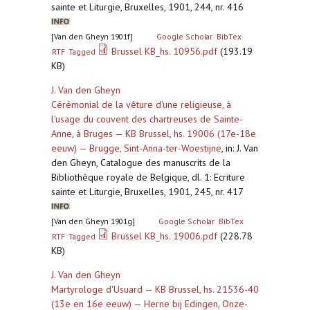
sainte et Liturgie, Bruxelles, 1901, 244, nr. 416
[Van den Gheyn 1901f]
Google Scholar
BibTex
Brussel KB_hs. 10956.pdf
(193.19
RTF
Tagged
KB)
J. Van den Gheyn
Cérémonial de la vêture d'une religieuse, à
l'usage du couvent des chartreuses de Sainte-
Anne, à Bruges — KB Brussel, hs. 19006 (17e-18e
eeuw) — Brugge, Sint-Anna-ter-Woestijne
,
in: J. Van
den Gheyn, Catalogue des manuscrits de la
Bibliothèque royale de Belgique, dl. 1: Ecriture
sainte et Liturgie, Bruxelles, 1901, 245, nr. 417
[Van den Gheyn 1901g]
Google Scholar
BibTex
Brussel KB_hs. 19006.pdf
(228.78
RTF
Tagged
KB)
J. Van den Gheyn
Martyrologe d'Usuard — KB Brussel, hs. 21536-40
(13e en 16e eeuw) — Herne bij Edingen, Onze-