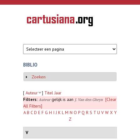
Overslaan en naar de inhoud gaan
CARTUSIANA
Geschiedenis
van de
kartuizerorde
in de
Nederlanden
BIBLIO
Zoeken
Weergeven
[
Auteur
]
Titel
Jaar
Filters:
gelijk is aan
[Clear
Auteur
J. Van den Gheyn
All Filters]
A
B
C
D
E
F
G
H
I
J
K
L
M
N
O
P
Q
R
S
T
U
V
W
X
Y
Z
V