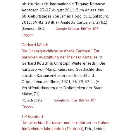
bis zur Neuzeit. Internationale Tagung: Kartause
Aggsbach 23.-27. August 2011. Zum Anlass des
80. Geburtstages von James Hogg, dl. 1, Salzburg,
2012, 39-82, 29 ill. (= Analecta Cartusiana, 276:1)
[Benesch 2012]
Google Scholar
BibTex
RTF
Tagged
Gerhard Kölsch
Die “unvergleichliche kostbare Carthaus”. Zur
barocken Ausstattung der Mainzer Kartause
,
in:
Gerhard Kölsch & Christoph Winterer (eds.), Die
Kartause von Mainz. Kunst und Geschichte des
ältesten Kartäuserklosters in Deutschland,
Oppenheim am Rhein, 2021, 56-79, 32 ill. (=
Veröffentlichungen der Bibliotheken der Stadt
Mainz, 71)
[Kölsch 2021a]
Google Scholar
BibTex
RTF
Tagged
J. P. Gumbert
Die Utrechter Kartäuser und ihre Bücher im frühen
fünfzehnten Jahrhundert (Teildruck)
,
Dth., Leiden,