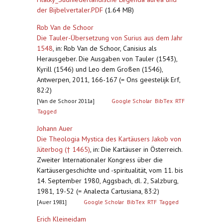
der Bijbelvertaler.PDF
(1.64 MB)
Rob Van de Schoor
Die Tauler-Übersetzung von Surius aus dem Jahr
1548
,
in: Rob Van de Schoor, Canisius als
Herausgeber. Die Ausgaben von Tauler (1543),
Kyrill (1546) und Leo dem Großen (1546),
Antwerpen, 2011, 166-167 (= Ons geestelijk Erf,
82:2)
[Van de Schoor 2011a]
Google Scholar
BibTex
RTF
Tagged
Johann Auer
Die Theologia Mystica des Kartäusers Jakob von
Jüterbog († 1465)
,
in: Die Kartäuser in Österreich.
Zweiter Internationaler Kongress über die
Kartäusergeschichte und -spiritualität, vom 11. bis
14. September 1980, Aggsbach, dl. 2, Salzburg,
1981, 19-52 (= Analecta Cartusiana, 83:2)
[Auer 1981]
Google Scholar
BibTex
RTF
Tagged
Erich Kleineidam