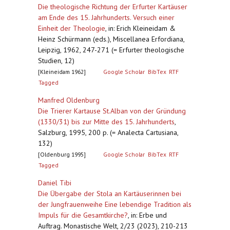
Die theologische Richtung der Erfurter Kartäuser
am Ende des 15. Jahrhunderts. Versuch einer
Einheit der Theologie
,
in: Erich Kleineidam &
Heinz Schürmann (eds.), Miscellanea Erfordiana,
Leipzig, 1962, 247-271 (= Erfurter theologische
Studien, 12)
[Kleineidam 1962]
Google Scholar
BibTex
RTF
Tagged
Manfred Oldenburg
Die Trierer Kartause St.Alban von der Gründung
(1330/31) bis zur Mitte des 15. Jahrhunderts
,
Salzburg, 1995, 200 p. (= Analecta Cartusiana,
132)
[Oldenburg 1995]
Google Scholar
BibTex
RTF
Tagged
Daniel Tibi
Die Übergabe der Stola an Kartäuserinnen bei
der Jungfrauenweihe Eine lebendige Tradition als
Impuls für die Gesamtkirche?
,
in: Erbe und
Auftrag. Monastische Welt, 2/23 (2023), 210-213