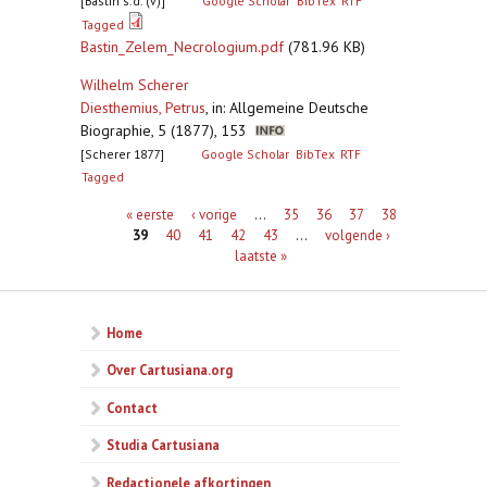
[Bastin s.d. (v)]
Google Scholar
BibTex
RTF
Tagged
Bastin_Zelem_Necrologium.pdf
(781.96 KB)
Wilhelm Scherer
Diesthemius, Petrus
,
in: Allgemeine Deutsche
Biographie, 5 (1877), 153
[Scherer 1877]
Google Scholar
BibTex
RTF
Tagged
Pagina's
« eerste
‹ vorige
…
35
36
37
38
39
40
41
42
43
…
volgende ›
laatste »
Home
Over Cartusiana.org
Contact
Studia Cartusiana
Redactionele afkortingen