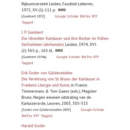
Rijksuniversiteit Leiden, Faculteit Letteren,
1972, XV-(1)-111 p.
[Gumbert 1972]
Google Scholar
BibTex
RTF
Tagged
J. P. Gumbert
Die Utrechter Kartäuser und ihre Bücher im frühen
fünfzehnten Jahrhundert
,
Leiden, 1974, XVI-
(2)-365 p., 165 ill.
[Gumbert 1974a]
Google Scholar
BibTex
RTF
Tagged
Erik Soder von Güldenstubbe
Die Verehrung von St. Bruno der Kartäuser in
Frankens Liturgie und Kunst
,
in: Francis
Timmermans & Tom Gaens (eds.), Magister
Bruno. Negen eeuwen uitstraling van de
Kartuizerorde, Leuven, 2003, 305-315
[Soder von Güldenstubbe 2003]
Google Scholar
BibTex
RTF
Tagged
Harald Goder