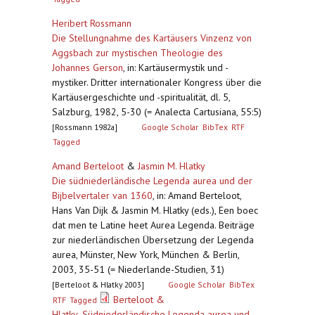
Heribert Rossmann
Die Stellungnahme des Kartäusers Vinzenz von
Aggsbach zur mystischen Theologie des
Johannes Gerson
,
in: Kartäusermystik und -
mystiker. Dritter internationaler Kongress über die
Kartäusergeschichte und -spiritualität, dl. 5,
Salzburg, 1982, 5-30 (= Analecta Cartusiana, 55:5)
[Rossmann 1982a]
Google Scholar
BibTex
RTF
Tagged
Amand Berteloot
&
Jasmin M. Hlatky
Die südniederländische Legenda aurea und der
Bijbelvertaler van 1360
,
in: Amand Berteloot,
Hans Van Dijk & Jasmin M. Hlatky (eds.), Een boec
dat men te Latine heet Aurea Legenda. Beiträge
zur niederländischen Übersetzung der Legenda
aurea, Münster, New York, München & Berlin,
2003, 35-51 (= Niederlande-Studien, 31)
[Berteloot & Hlatky 2003]
Google Scholar
BibTex
Berteloot &
RTF
Tagged
Hlatky_Südniederländische Legenda aurea und