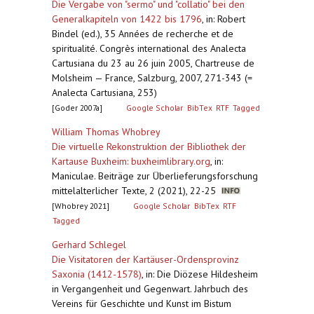
Die Vergabe von "sermo" und "collatio" bei den
Generalkapiteln von 1422 bis 1796
,
in: Robert
Bindel (ed.), 35 Années de recherche et de
spiritualité. Congrès international des Analecta
Cartusiana du 23 au 26 juin 2005, Chartreuse de
Molsheim — France, Salzburg, 2007, 271-343 (=
Analecta Cartusiana, 253)
[Goder 2007a]
Google Scholar
BibTex
RTF
Tagged
William Thomas Whobrey
Die virtuelle Rekonstruktion der Bibliothek der
Kartause Buxheim: buxheimlibrary.org
,
in:
Maniculae. Beiträge zur Überlieferungsforschung
mittelalterlicher Texte, 2 (2021), 22-25
[Whobrey 2021]
Google Scholar
BibTex
RTF
Tagged
Gerhard Schlegel
Die Visitatoren der Kartäuser-Ordensprovinz
Saxonia (1412-1578)
,
in: Die Diözese Hildesheim
in Vergangenheit und Gegenwart. Jahrbuch des
Vereins für Geschichte und Kunst im Bistum