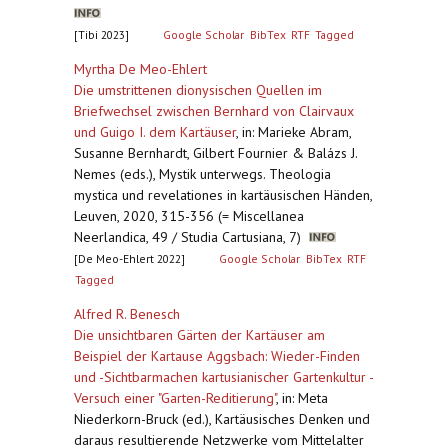
[Tibi 2023]
Google Scholar
BibTex
RTF
Tagged
Myrtha De Meo-Ehlert
Die umstrittenen dionysischen Quellen im
Briefwechsel zwischen Bernhard von Clairvaux
und Guigo I. dem Kartäuser
,
in: Marieke Abram,
Susanne Bernhardt, Gilbert Fournier & Balázs J.
Nemes (eds.), Mystik unterwegs. Theologia
mystica und revelationes in kartäusischen Händen,
Leuven, 2020, 315-356 (= Miscellanea
Neerlandica, 49 / Studia Cartusiana, 7)
[De Meo-Ehlert 2022]
Google Scholar
BibTex
RTF
Tagged
Alfred R. Benesch
Die unsichtbaren Gärten der Kartäuser am
Beispiel der Kartause Aggsbach: Wieder-Finden
und -Sichtbarmachen kartusianischer Gartenkultur -
Versuch einer "Garten-Reditierung"
,
in: Meta
Niederkorn-Bruck (ed.), Kartäusisches Denken und
daraus resultierende Netzwerke vom Mittelalter