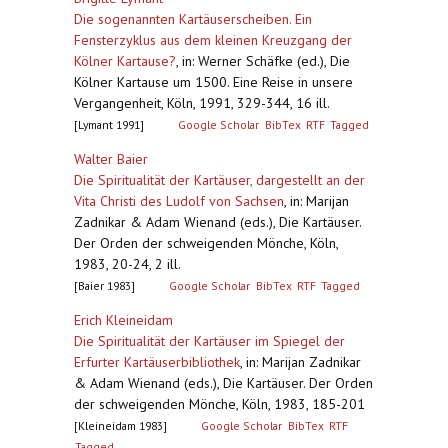
Die sogenannten Kartäuserscheiben. Ein
Fensterzyklus aus dem kleinen Kreuzgang der
Kölner Kartause?
,
in: Werner Schäfke (ed.), Die
Kölner Kartause um 1500. Eine Reise in unsere
Vergangenheit, Köln, 1991, 329-344, 16 ill.
[Lymant 1991]
Google Scholar
BibTex
RTF
Tagged
Walter Baier
Die Spiritualität der Kartäuser, dargestellt an der
Vita Christi des Ludolf von Sachsen
,
in: Marijan
Zadnikar & Adam Wienand (eds.), Die Kartäuser.
Der Orden der schweigenden Mönche, Köln,
1983, 20-24, 2 ill.
[Baier 1983]
Google Scholar
BibTex
RTF
Tagged
Erich Kleineidam
Die Spiritualität der Kartäuser im Spiegel der
Erfurter Kartäuserbibliothek
,
in: Marijan Zadnikar
& Adam Wienand (eds.), Die Kartäuser. Der Orden
der schweigenden Mönche, Köln, 1983, 185-201
[Kleineidam 1983]
Google Scholar
BibTex
RTF
Tagged