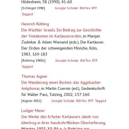
Hildesheim, 58 (1990), 41-60
[Schlegel 1990]
Google Scholar
BibTex
RTF
Tagged
Heinrich Rüthing
Die Wächter Israels. Ein Beitrag zur Geschichte
der Visitationen im Kartäuserorden
,
in: Marijan
Zadnikar & Adam Wienand (eds.), Die Kartäuser.
Der Orden der schweigenden Mönche, Köln,
1983, 169-183
[Rüthing 1983b]
Google Scholar
BibTex
RTF
Tagged
Thomas Aigner
Die Wanderung eines Buches: das Aggsbacher
Antiphonar
,
in: Martin Czernin (ed.), Gedenkschrift
für Walter Pass, Tutzing, 2002, 157-160
[Aigner 2002]
Google Scholar
BibTex
RTF
Tagged
Ludger Meier
Die Werke des Erfurter Kartäusers Jakob von
Jüterbog in ihrer handschriftlichen Überlieferung
,
Münster, 1955, XII-94 p. (= Beiträge zur