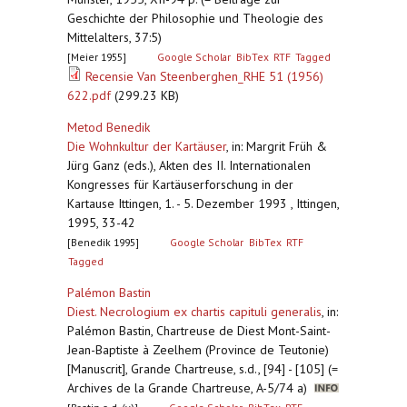
Geschichte der Philosophie und Theologie des
Mittelalters, 37:5)
[Meier 1955]
Google Scholar
BibTex
RTF
Tagged
Recensie Van Steenberghen_RHE 51 (1956)
622.pdf
(299.23 KB)
Metod Benedik
Die Wohnkultur der Kartäuser
,
in: Margrit Früh &
Jürg Ganz (eds.), Akten des II. Internationalen
Kongresses für Kartäuserforschung in der
Kartause Ittingen, 1. - 5. Dezember 1993 , Ittingen,
1995, 33-42
[Benedik 1995]
Google Scholar
BibTex
RTF
Tagged
Palémon Bastin
Diest. Necrologium ex chartis capituli generalis
,
in:
Palémon Bastin, Chartreuse de Diest Mont-Saint-
Jean-Baptiste à Zeelhem (Province de Teutonie)
[Manuscrit], Grande Chartreuse, s.d., [94] - [105] (=
Archives de la Grande Chartreuse, A-5/74 a)