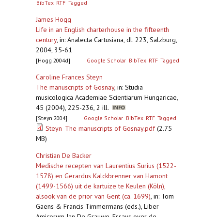
BibTex
RTF
Tagged
James Hogg
Life in an English charterhouse in the fifteenth
century
,
in: Analecta Cartusiana, dl. 223, Salzburg,
2004, 35-61
[Hogg 2004d]
Google Scholar
BibTex
RTF
Tagged
Caroline Frances Steyn
The manuscripts of Gosnay
,
in: Studia
musicologica Academiae Scientiarum Hungaricae,
45 (2004), 225-236, 2 ill.
[Steyn 2004]
Google Scholar
BibTex
RTF
Tagged
Steyn_The manuscripts of Gosnay.pdf
(2.75
MB)
Christian De Backer
Medische recepten van Laurentius Surius (1522-
1578) en Gerardus Kalckbrenner van Hamont
(1499-1566) uit de kartuize te Keulen (Köln),
alsook van de prior van Gent (ca. 1699)
,
in: Tom
Gaens & Francis Timmermans (eds.), Liber
Amicorum Jan De Grauwe. Essays over de