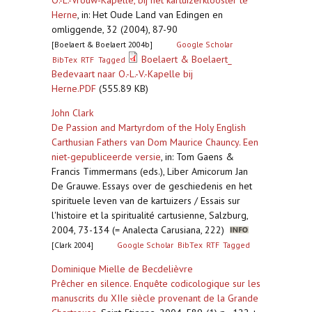
O.-L.-Vrouw-Kapelle, bij het kartuizerklooster te
Herne
,
in: Het Oude Land van Edingen en
omliggende, 32 (2004), 87-90
[Boelaert & Boelaert 2004b]
Google Scholar
Boelaert & Boelaert_
BibTex
RTF
Tagged
Bedevaart naar O.-L.-V.-Kapelle bij
Herne.PDF
(555.89 KB)
John Clark
De Passion and Martyrdom of the Holy English
Carthusian Fathers van Dom Maurice Chauncy. Een
niet-gepubliceerde versie
,
in: Tom Gaens &
Francis Timmermans (eds.), Liber Amicorum Jan
De Grauwe. Essays over de geschiedenis en het
spirituele leven van de kartuizers / Essais sur
l'histoire et la spiritualité cartusienne, Salzburg,
2004, 73-134 (= Analecta Carusiana, 222)
[Clark 2004]
Google Scholar
BibTex
RTF
Tagged
Dominique Mielle de Becdelièvre
Prêcher en silence. Enquête codicologique sur les
manuscrits du XIIe siècle provenant de la Grande