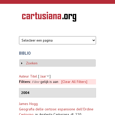
Overslaan en naar de inhoud gaan
CARTUSIANA
Geschiedenis
van de
kartuizerorde
in de
Nederlanden
BIBLIO
Zoeken
Weergeven
Auteur
Titel
[
Jaar
]
Filters:
gelijk is aan
[Clear All Filters]
Filter
2004
James Hogg
Geografia delle certose: espansione dell'Ordine
Certosino
,
in: Analecta Cartusiana, dl. 220,