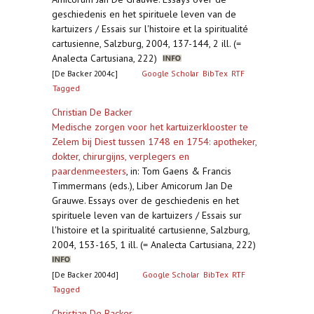
geschiedenis en het spirituele leven van de
kartuizers / Essais sur l'histoire et la spiritualité
cartusienne, Salzburg, 2004, 137-144, 2 ill. (=
Analecta Cartusiana, 222)
[De Backer 2004c]
Google Scholar
BibTex
RTF
Tagged
Christian De Backer
Medische zorgen voor het kartuizerklooster te
Zelem bij Diest tussen 1748 en 1754: apotheker,
dokter, chirurgijns, verplegers en
paardenmeesters
,
in: Tom Gaens & Francis
Timmermans (eds.), Liber Amicorum Jan De
Grauwe. Essays over de geschiedenis en het
spirituele leven van de kartuizers / Essais sur
l'histoire et la spiritualité cartusienne, Salzburg,
2004, 153-165, 1 ill. (= Analecta Cartusiana, 222)
[De Backer 2004d]
Google Scholar
BibTex
RTF
Tagged
Christian De Backer