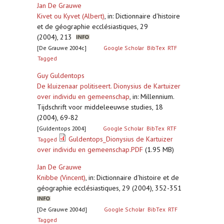
Jan De Grauwe
Kivet ou Kyvet (Albert)
,
in: Dictionnaire d'histoire
et de géographie ecclésiastiques, 29
(2004), 213
[De Grauwe 2004c]
Google Scholar
BibTex
RTF
Tagged
Guy Guldentops
De kluizenaar politiseert. Dionysius de Kartuizer
over individu en gemeenschap
,
in: Millennium.
Tijdschrift voor middeleeuwse studies, 18
(2004), 69-82
[Guldentops 2004]
Google Scholar
BibTex
RTF
Guldentops_Dionysius de Kartuizer
Tagged
over individu en gemeenschap.PDF
(1.95 MB)
Jan De Grauwe
Knibbe (Vincent)
,
in: Dictionnaire d'histoire et de
géographie ecclésiastiques, 29 (2004), 352-351
[De Grauwe 2004d]
Google Scholar
BibTex
RTF
Tagged