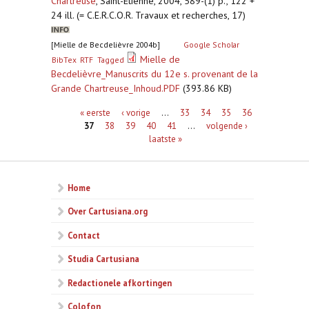
Chartreuse
,
Saint-Etienne, 2004, 589-(1) p., 122 +
24 ill. (= C.E.R.C.O.R. Travaux et recherches, 17)
[Mielle de Becdelièvre 2004b]
Google Scholar
Mielle de
BibTex
RTF
Tagged
Becdelièvre_Manuscrits du 12e s. provenant de la
Grande Chartreuse_Inhoud.PDF
(393.86 KB)
Pagina's
« eerste
‹ vorige
…
33
34
35
36
37
38
39
40
41
…
volgende ›
laatste »
Home
Over Cartusiana.org
Contact
Studia Cartusiana
Redactionele afkortingen
Colofon