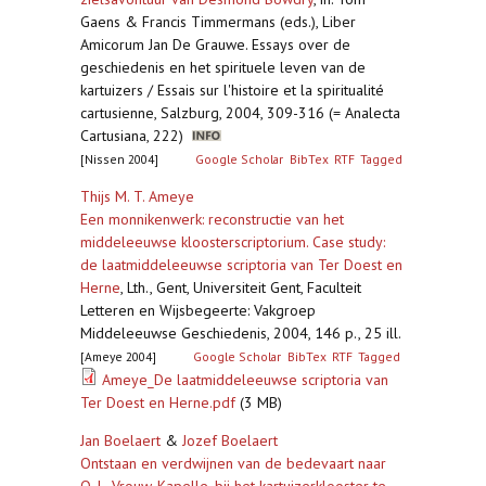
Gaens & Francis Timmermans (eds.), Liber
Amicorum Jan De Grauwe. Essays over de
geschiedenis en het spirituele leven van de
kartuizers / Essais sur l'histoire et la spiritualité
cartusienne, Salzburg, 2004, 309-316 (= Analecta
Cartusiana, 222)
[Nissen 2004]
Google Scholar
BibTex
RTF
Tagged
Thijs M. T. Ameye
Een monnikenwerk: reconstructie van het
middeleeuwse kloosterscriptorium. Case study:
de laatmiddeleeuwse scriptoria van Ter Doest en
Herne
,
Lth., Gent, Universiteit Gent, Faculteit
Letteren en Wijsbegeerte: Vakgroep
Middeleeuwse Geschiedenis, 2004, 146 p., 25 ill.
[Ameye 2004]
Google Scholar
BibTex
RTF
Tagged
Ameye_De laatmiddeleeuwse scriptoria van
Ter Doest en Herne.pdf
(3 MB)
Jan Boelaert
&
Jozef Boelaert
Ontstaan en verdwijnen van de bedevaart naar