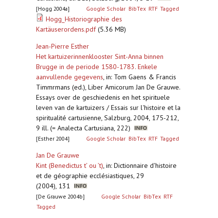
[Hogg 2004a]
Google Scholar
BibTex
RTF
Tagged
Hogg_Historiographie des
Kartäuserordens.pdf
(5.36 MB)
Jean-Pierre Esther
Het kartuizerinnenklooster Sint-Anna binnen
Brugge in de periode 1580-1783. Enkele
aanvullende gegevens
,
in: Tom Gaens & Francis
Timmrmans (ed.), Liber Amicorum Jan De Grauwe.
Essays over de geschiedenis en het spirituele
leven van de kartuizers / Essais sur l'histoire et la
spiritualité cartusienne, Salzburg, 2004, 175-212,
9 ill. (= Analecta Cartusiana, 222)
[Esther 2004]
Google Scholar
BibTex
RTF
Tagged
Jan De Grauwe
Kint (Benedictus t’ ou ’t)
,
in: Dictionnaire d'histoire
et de géographie ecclésiastiques, 29
(2004), 131
[De Grauwe 2004b]
Google Scholar
BibTex
RTF
Tagged