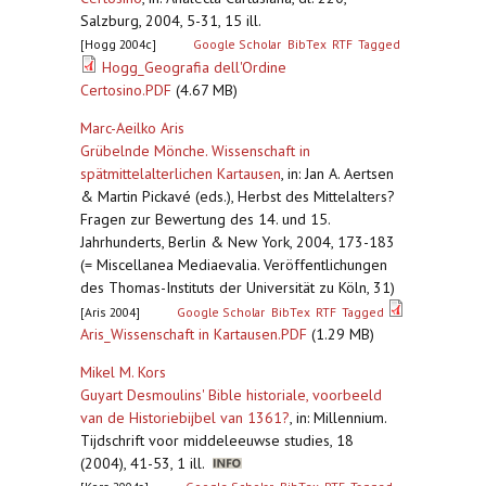
Salzburg, 2004, 5-31, 15 ill.
[Hogg 2004c]
Google Scholar
BibTex
RTF
Tagged
Hogg_Geografia dell'Ordine
Certosino.PDF
(4.67 MB)
Marc-Aeilko Aris
Grübelnde Mönche. Wissenschaft in
spätmittelalterlichen Kartausen
,
in: Jan A. Aertsen
& Martin Pickavé (eds.), Herbst des Mittelalters?
Fragen zur Bewertung des 14. und 15.
Jahrhunderts, Berlin & New York, 2004, 173-183
(= Miscellanea Mediaevalia. Veröffentlichungen
des Thomas-Instituts der Universität zu Köln, 31)
[Aris 2004]
Google Scholar
BibTex
RTF
Tagged
Aris_Wissenschaft in Kartausen.PDF
(1.29 MB)
Mikel M. Kors
Guyart Desmoulins' Bible historiale, voorbeeld
van de Historiebijbel van 1361?
,
in: Millennium.
Tijdschrift voor middeleeuwse studies, 18
(2004), 41-53, 1 ill.