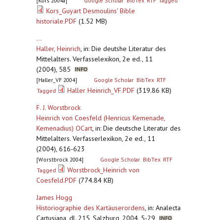
[Kors 2004a]
Google Scholar
BibTex
RTF
Tagged
Kors_Guyart Desmoulins' Bible
historiale.PDF
(1.52 MB)
...
Haller, Heinrich
,
in: Die deutshe Literatur des
Mittelalters. Verfasselexikon, 2e ed., 11
(2004), 585
[Haller_VF 2004]
Google Scholar
BibTex
RTF
Haller Heinrich_VF.PDF
(319.86 KB)
Tagged
F. J. Worstbrock
Heinrich von Coesfeld (Henricus Kemenade,
Kemenadius) OCart
,
in: Die deutsche Literatur des
Mittelalters. Verfasserlexikon, 2e ed., 11
(2004), 616-623
[Worstbrock 2004]
Google Scholar
BibTex
RTF
Worstbrock_Heinrich von
Tagged
Coesfeld.PDF
(774.84 KB)
James Hogg
Historiographie des Kartäuserordens
,
in: Analecta
Cartusiana, dl. 215, Salzburg, 2004, 5-29