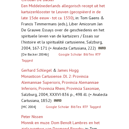
Een Middelnederlands allegorisch recept uit het
kartuizerklooster te Leuven (gecopiëerd in de
late 15de eeuw - tot ca. 1530)
,
in: Tom Gaens &
Francis Timmermans (eds.), Liber Amicorum Jan
De Grauwe. Essays over de geschiedenis en het
spirituele leven van de kartuizers / Essais sur
l'histoire et la spiritualité cartusienne, Salzburg,
2004, 167-171 (= Analecta Cartusiana, 222)
[De Backer 2004b]
Google Scholar
BibTex
RTF
Tagged
Gerhard Schlegel
&
James Hogg
Monasticon Cartusiense. Dl. 2: Provincia
Alemanniae Superioris, Provincia Alemanniae
Inferioris, Provincia Rheni, Provincia Saxoniae
,
Salzburg, 2004, XXXVI-836 p., 498 ill. (= Analecta
Cartusiana, 185:2)
[MC 2004]
Google Scholar
BibTex
RTF
Tagged
Peter Nissen
Monnik en muze. Dom Benoît Lambres en het
zielsavontuur van Desmond Bowdry
,
in: Tom