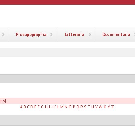
ANA
Prosopographia
Litteraria
Documentaria
ers]
A
B
C
D
E
F
G
H
I
J
K
L
M
N
O
P
Q
R
S
T
U
V
W
X
Y
Z