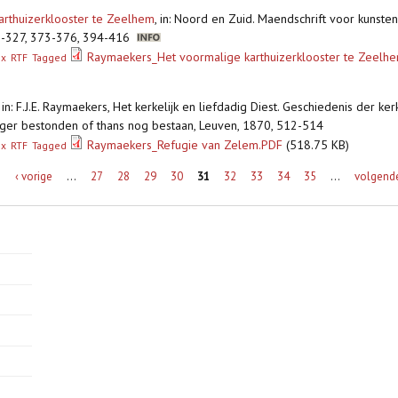
arthuizerklooster te Zeelhem
,
in: Noord en Zuid. Maendschrift voor kunste
18-327, 373-376, 394-416
Raymaekers_Het voormalige karthuizerklooster te Zeelh
ex
RTF
Tagged
,
in: F.J.E. Raymaekers, Het kerkelijk en liefdadig Diest. Geschiedenis der ker
oeger bestonden of thans nog bestaan, Leuven, 1870, 512-514
Raymaekers_Refugie van Zelem.PDF
(518.75 KB)
ex
RTF
Tagged
e
‹ vorige
…
27
28
29
30
31
32
33
34
35
…
volgende