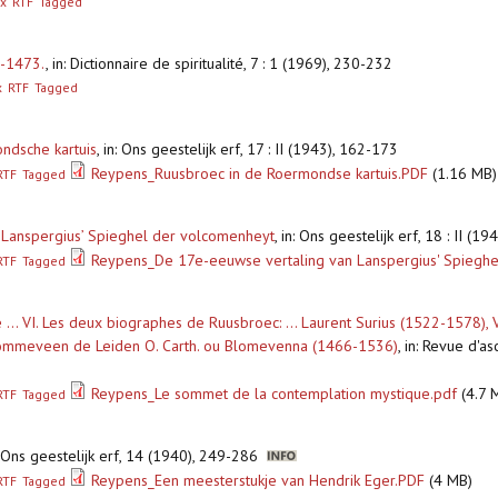
x
RTF
Tagged
3-1473.
,
in: Dictionnaire de spiritualité, 7 : 1 (1969), 230-232
x
RTF
Tagged
ndsche kartuis
,
in: Ons geestelijk erf, 17 : II (1943), 162-173
Reypens_Ruusbroec in de Roermondse kartuis.PDF
(1.16 MB)
RTF
Tagged
 Lanspergius’ Spieghel der volcomenheyt
,
in: Ons geestelijk erf, 18 : II (1
Reypens_De 17e-eeuwse vertaling van Lanspergius' Spieghe
RTF
Tagged
.. VI. Les deux biographes de Ruusbroec: ... Laurent Surius (1522-1578), V
 Blommeveen de Leiden O. Carth. ou Blomevenna (1466-1536)
,
in: Revue d'a
Reypens_Le sommet de la contemplation mystique.pdf
(4.7 
RTF
Tagged
: Ons geestelijk erf, 14 (1940), 249-286
Reypens_Een meesterstukje van Hendrik Eger.PDF
(4 MB)
RTF
Tagged