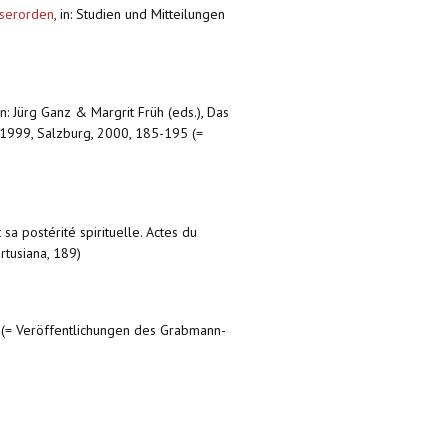
userorden
,
in: Studien und Mitteilungen
in: Jürg Ganz & Margrit Früh (eds.), Das
r 1999, Salzburg, 2000, 185-195 (=
 sa postérité spirituelle. Actes du
rtusiana, 189)
 (= Veröffentlichungen des Grabmann-