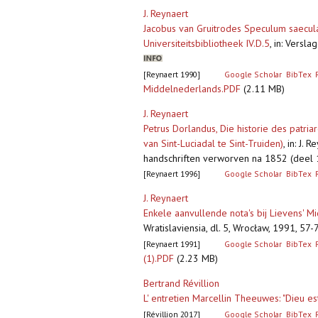
J. Reynaert
Jacobus van Gruitrodes Speculum saecular
Universiteitsbibliotheek IV.D.5
,
in: Versl
[Reynaert 1990]
Google Scholar
BibTex
Middelnederlands.PDF
(2.11 MB)
J. Reynaert
Petrus Dorlandus, Die historie des patr
van Sint-Luciadal te Sint-Truiden)
,
in: J. 
handschriften verworven na 1852 (deel 1
[Reynaert 1996]
Google Scholar
BibTex
J. Reynaert
Enkele aanvullende nota's bij Lievens' 
Wratislaviensia, dl. 5, Wrocław, 1991, 57-
[Reynaert 1991]
Google Scholar
BibTex
(1).PDF
(2.23 MB)
Bertrand Révillion
L' entretien Marcellin Theeuwes: "Dieu e
[Révillion 2017]
Google Scholar
BibTex