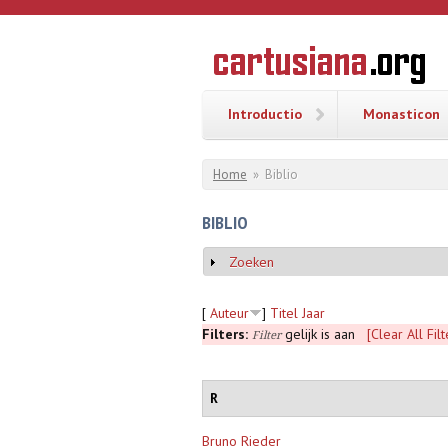
Overslaan en naar de inhoud gaan
CARTUSI
Geschiedenis
van de
kartuizerorde
in de
Nederlanden
Introductio
Monasticon
U bent hier
Home
»
Biblio
BIBLIO
Zoeken
Weergeven
[
Auteur
]
Titel
Jaar
Filters:
gelijk is aan
[Clear All Filt
Filter
R
Bruno Rieder