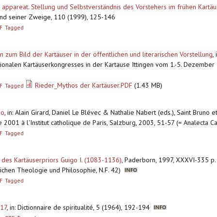
r appareat. Stellung und Selbstverständnis des Vorstehers im frühen Kartä
und seiner Zweige, 110 (1999), 125-146
F
Tagged
zum Bild der Kartäuser in der öffentlichen und literarischen Vorstellung
,
nationalen Kartäuserkongresses in der Kartause Ittingen vom 1.-5. Dezembe
Rieder_Mythos der Kartäuser.PDF
(1.43 MB)
F
Tagged
no
,
in: Alain Girard, Daniel Le Blévec & Nathalie Nabert (eds.), Saint Bruno et
 2001 à l'Institut catholique de Paris, Salzburg, 2003, 51-57 (= Analecta Ca
F
Tagged
 des Kartäuserpriors Guigo I. (1083-1136)
,
Paderborn, 1997, XXXVI-335 p.
rlichen Theologie und Philosophie, N.F. 42)
F
Tagged
417
,
in: Dictionnaire de spiritualité, 5 (1964), 192-194