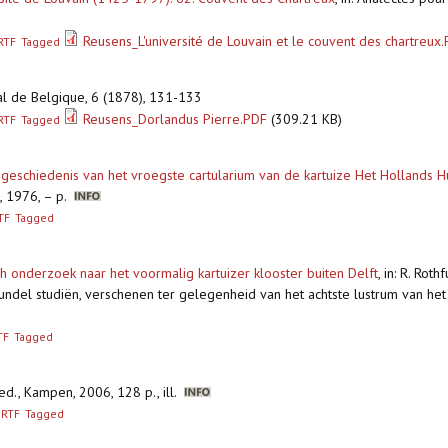
Reusens_L'université de Louvain et le couvent des chartreux
RTF
Tagged
onal de Belgique, 6 (1878), 131-133
Reusens_Dorlandus Pierre.PDF
(309.21 KB)
RTF
Tagged
sgeschiedenis van het vroegste cartularium van de kartuize Het Hollands H
t, 1976, – p.
TF
Tagged
h onderzoek naar het voormalig kartuizer klooster buiten Delft
,
in: R. Roth
bundel studiën, verschenen ter gelegenheid van het achtste lustrum van he
TF
Tagged
ed., Kampen, 2006, 128 p., ill.
RTF
Tagged