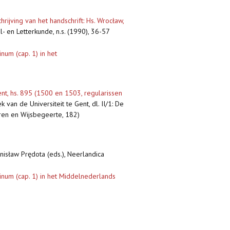
ijving van het handschrift: Hs. Wrocław,
- en Letterkunde, n.s. (1990), 36-57
um (cap. 1) in het
nt, hs. 895 (1500 en 1503, regularissen
 van de Universiteit te Gent, dl. II/1: De
ren en Wijsbegeerte, 182)
nisław Prędota (eds.), Neerlandica
num (cap. 1) in het Middelnederlands