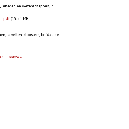
n, letteren en wetenschappen, 2
em.pdf
(19.54 MB)
ken, kapellen, kloosters, liefdadige
 ›
laatste »