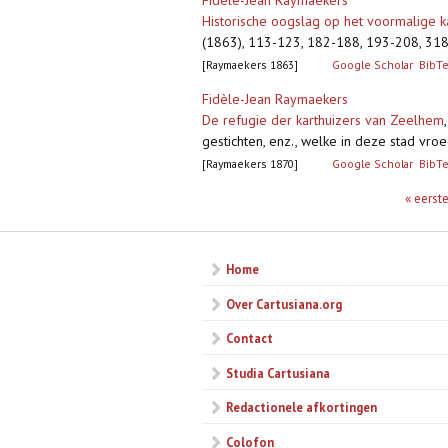
Fidèle-Jean Raymaekers
Historische oogslag op het voormalige k
(1863), 113-123, 182-188, 193-208, 3
[Raymaekers 1863]
Google Scholar
BibT
Fidèle-Jean Raymaekers
De refugie der karthuizers van Zeelhem
gestichten, enz., welke in deze stad vr
[Raymaekers 1870]
Google Scholar
BibT
Pagina's
« eerst
Home
Over Cartusiana.org
Contact
Studia Cartusiana
Redactionele afkortingen
Colofon