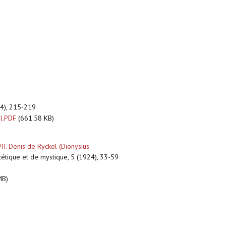
944), 215-219
l.PDF
(661.58 KB)
II. Denis de Ryckel (Dionysius
scétique et de mystique, 5 (1924), 33-59
MB)