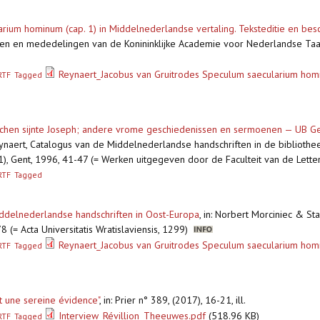
ium hominum (cap. 1) in Middelnederlandse vertaling. Teksteditie en beschr
agen en mededelingen van de Konininklijke Academie voor Nederlandse Taal
Reynaert_Jacobus van Gruitrodes Speculum saecularium homin
RTF
Tagged
iarchen sijnte Joseph; andere vrome geschiedenissen en sermoenen — UB Ge
Reynaert, Catalogus van de Middelnederlandse handschriften in de bibliotheek
), Gent, 1996, 41-47 (= Werken uitgegeven door de Faculteit van de Lette
RTF
Tagged
Middelnederlandse handschriften in Oost-Europa
,
in: Norbert Morciniec & Sta
78 (= Acta Universitatis Wratislaviensis, 1299)
Reynaert_Jacobus van Gruitrodes Speculum saecularium homi
RTF
Tagged
st une sereine évidence"
,
in: Prier n° 389, (2017), 16-21, ill.
Interview_Révillion_Theeuwes.pdf
(518.96 KB)
RTF
Tagged