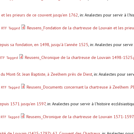
 et les prieurs de ce couvent jusqu'en 1762
,
in: Analectes pour servir à l'h
Reusens_Fondation de la chartreuse de Louvain et les prie
RTF
Tagged
puis sa fondation, en 1498, jusqu'à l'année 1525
,
in: Analectes pour servir
Reusens_Chronique de la chartreuse de Louvain 1498-1525.
RTF
Tagged
 du Mont-St. Jean Baptiste, à Zeelhem près de Diest
,
in: Analectes pour serv
Reusens_Documents concernant la chartreuse à Zeelhem .
RTF
Tagged
depuis 1571 jusqu'en 1597
,
in: Analectes pour servir à l'histoire ecclésias
Reusens_Chronique de la chartreuse de Louvain 1571-1597
RTF
Tagged
ersité de Louvain (1425-1797): 62. Couvent des Chartreux
,
in: Analectes pour