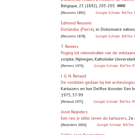
Belgique, 23 (1892), 203-205
[Reusens 1892]
Google Scholar
BibTex
Edmond Reusens
Dorlandus (Pierre)
,
in: Dictionnaire nati
[Reusens 1878]
Google Scholar
BibTex
T. Reniers
Poging tot rekonstruktie van de ontstaan
scriptie, Nijmegen, Katholieke Universitei
[Reniers 1976]
Google Scholar
BibTex
R
J. G. N. Renaud
De vondsten gedaan bij het archeologisc
Kartuizers en hun Delftse klooster. Een 
1975, 37-99
[Renaud 1975]
Google Scholar
BibTex
R
Joost Reijnders
Een reis in stilte: leven als kartuizers
,
2e 
[Reijnders 2006]
Google Scholar
BibTex