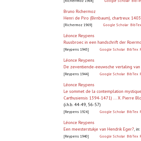
[Richerrmoz 1964]
Google Scholar
BibTe
Bruno Richermoz
Henri de Piro (Birnbaum), chartreux 140
[Richermoz 1969]
Google Scholar
BibTe
Léonce Reypens
Ruusbroec in een handschrift der Roermo
[Reypens 1943]
Google Scholar
BibTex
Léonce Reypens
De zeventiende-eeuwsche vertaling van
[Reypens 1944]
Google Scholar
BibTex
Léonce Reypens
Le sommet de la contemplation mystique .
Carthusiensis 1394-1471) ... X. Pierre
(i.h.b. 44-49, 56-57)
[Reypens 1924]
Google Scholar
BibTex
Léonce Reypens
Een meesterstukje van Hendrik Eger?
,
in
[Reypens 1940]
Google Scholar
BibTex