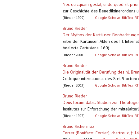
Nec quicquam gestat, unde quod sit prio
zur Geschichte des Benediktinerordens 
[Rieder 1999]
Google Scholar
BibTex
RT
Bruno Rieder
Der Mythos der Kartäuser. Beobachtungen 
Erbe der Kartäuser. Akten des III. Inter
Analecta Cartusiana, 160)
[Rieder 2000]
Google Scholar
BibTex
RT
Bruno Rieder
Die Originalität der Berufung des hl. Bru
Colloque international des 8 et 9 octobre
[Rieder 2003]
Google Scholar
BibTex
RT
Bruno Rieder
Deus locum dabit. Studien zur Theologie
Institutes zur Erforschung der mittelalte
[Rieder 1997]
Google Scholar
BibTex
RT
Bruno Richermoz
Ferrer (Boniface; Ferrier), chartreux, † 1