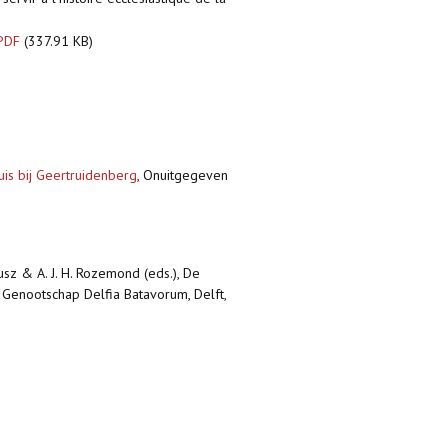
.PDF
(337.91 KB)
uis bij Geertruidenberg
,
Onuitgegeven
fusz & A. J. H. Rozemond (eds.), De
t Genootschap Delfia Batavorum, Delft,