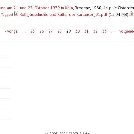
gung am 21. und 22. Oktober 1979 in Köln
,
Bregenz, 1980, 44 p. (= Cisterci
Roth_Geschichte und Kultur der Kartäuser_01.pdf
(15.04 MB)
Tagged
e
‹ vorige
…
25
26
27
28
29
30
31
32
33
…
volgende