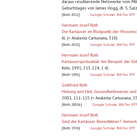
daraus resultierende Netzwerke vom Mitt
Geburtstages von James Hogg, dl. 5, Salz
[Roth 2012]
Google Scholar
BibTex
RTF
Hermann Josef Roth
Die Kartäuser im Blickpunkt der Wissensc
ill. (= Analecta Cartusiana, 310)
[Roth 2015]
Google Scholar
BibTex
RTF
Hermann Josef Roth
Kartäuserspiritualität. Am Beispiel der 
Köln, 1991, 213-224, 1 ill.
[Roth 1991]
Google Scholar
BibTex
RTF
Gottfried Roth
Heilung und Heil, Gesundheitswesen und
2001, 111-115 (= Analecta Cartusiana, 15
[Roth 2001b]
Google Scholar
BibTex
RT
Hermann Josef Roth
Sind die Kartäuser Benediktiner? Anme
[Roth 1974]
Google Scholar
BibTex
RTF