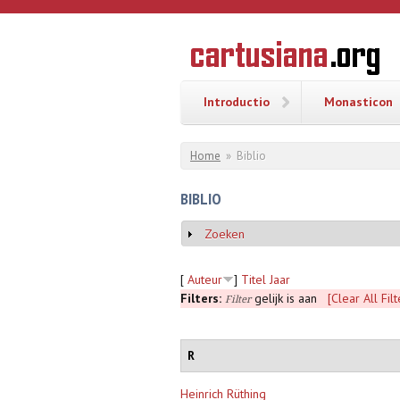
Overslaan en naar de inhoud gaan
CARTUSI
Geschiedenis
van de
kartuizerorde
in de
Nederlanden
Introductio
Monasticon
U bent hier
Home
»
Biblio
BIBLIO
Zoeken
Weergeven
[
Auteur
]
Titel
Jaar
Filters:
gelijk is aan
[Clear All Filt
Filter
R
Heinrich Rüthing