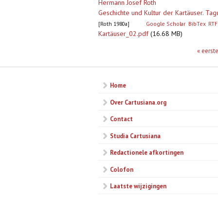
Hermann Josef Roth
Geschichte und Kultur der Kartäuser. Ta
[Roth 1980a]
Google Scholar
BibTex
RTF
Kartäuser_02.pdf
(16.68 MB)
Pagina's
« eerst
Home
Over Cartusiana.org
Contact
Studia Cartusiana
Redactionele afkortingen
Colofon
Laatste wijzigingen