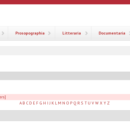
ANA
Prosopographia
Litteraria
Documentaria
ers]
A
B
C
D
E
F
G
H
I
J
K
L
M
N
O
P
Q
R
S
T
U
V
W
X
Y
Z