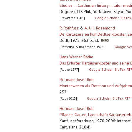
Studies in Carthusian history in later med
Degree of D. Phil., York, University of Y
[Rowntree 1981]
Google Scholar
BibTex
R. Rothfusz
&
A. J. H. Rozemond
De Kartuizers en hun Delftse klooster. 
Delft, 1975, 263 p., ill.
[Rothfusz & Rozemond 1975]
Google Sch
Hans Werner Rothe
Das Erfurter Kartäuserkloster und seine B
[Rothe 1977]
Google Scholar
BibTex
RT
Hermann Josef Roth
Montanwesen als Dotation und Aufgaben
257
[Roth 2015]
Google Scholar
BibTex
RTF
Hermann Josef Roth
Pflanze, Garten, Landschaft: Kartäuserle
Kartäuserforschung 1970-2006: Internati
Cartusiana, 210:4)