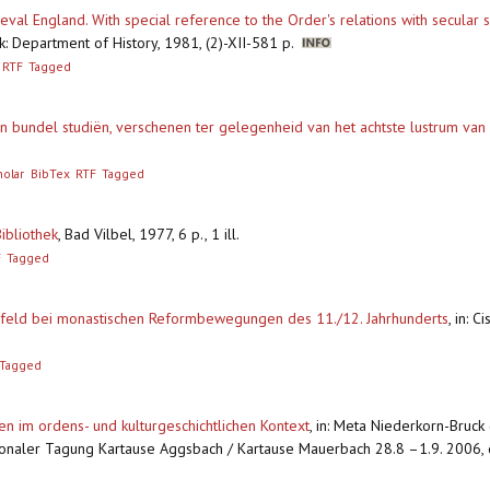
ieval England. With special reference to the Order's relations with secular 
ork: Department of History, 1981, (2)-XII-581 p.
RTF
Tagged
Een bundel studiën, verschenen ter gelegenheid van het achtste lustrum va
olar
BibTex
RTF
Tagged
ibliothek
,
Bad Vilbel, 1977, 6 p., 1 ill.
F
Tagged
feld bei monastischen Reformbewegungen des 11./12. Jahrhunderts
,
in: C
Tagged
ben im ordens- und kulturgeschichtlichen Kontext
,
in: Meta Niederkorn-Bruck
onaler Tagung Kartause Aggsbach / Kartause Mauerbach 28.8 –1.9. 2006, dl