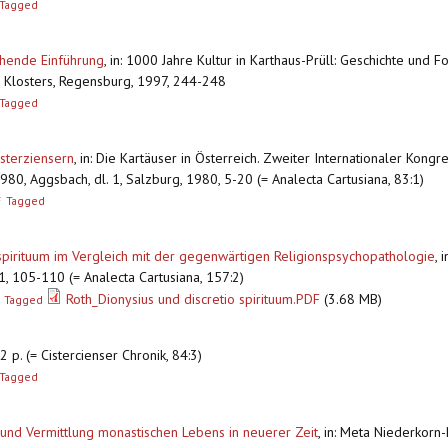
Tagged
chende Einführung
,
in: 1000 Jahre Kultur in Karthaus-Prüll: Geschichte und
 Klosters, Regensburg, 1997, 244-248
Tagged
sterziensern
,
in: Die Kartäuser in Österreich. Zweiter Internationaler Kong
1980, Aggsbach, dl. 1, Salzburg, 1980, 5-20 (= Analecta Cartusiana, 83:1)
F
Tagged
o spirituum im Vergleich mit der gegenwärtigen Religionspsychopathologie
,
i
01, 105-110 (= Analecta Cartusiana, 157:2)
Roth_Dionysius und discretio spirituum.PDF
(3.68 MB)
Tagged
 p. (= Cistercienser Chronik, 84:3)
Tagged
und Vermittlung monastischen Lebens in neuerer Zeit
,
in: Meta Niederkorn-