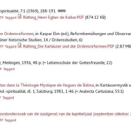
e spiritualité, 7:1 (1969), 188-191
Rüthing_Henri Egher de Kalkar.PDF
(874.12 KB)
TF
Tagged
chen Ordensreformen
,
in: Kaspar Elm (ed.), Reformbemühungen und Observan
ner historische Studien, 14 / Ordensstudien, 6)
Rüthing_Die Kartäuser und die Ordensreformen.PDF
(2.87 MB
TF
Tagged
r
,
Meitingen, 1936, 48 p. (= Lebensschule der Gottesfreunde, 22)
F
Tagged
affectus dans la Théologie Mystique de Hugues de Balma
,
in: Kartäusermystik u
-spiritualität, dl. 1, Salzburg, 1981, 1-46 (= Analecta Cartusiana, 55:1)
F
Tagged
 Noodonderzoek van de zuidgevel van de kapittelzaal (september-oktober
TF
Tagged