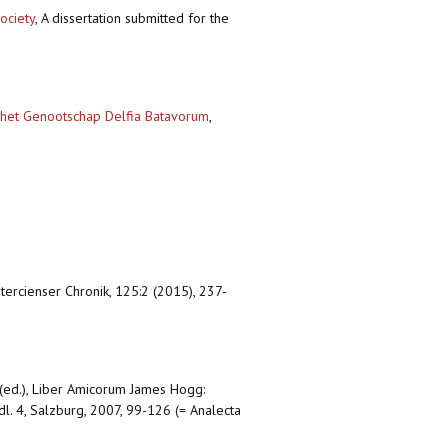
society
,
A dissertation submitted for the
n het Genootschap Delfia Batavorum
,
istercienser Chronik, 125:2 (2015), 237-
 (ed.), Liber Amicorum James Hogg:
. 4, Salzburg, 2007, 99-126 (= Analecta