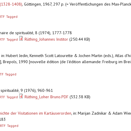
r (1328-1408)
,
Göttingen, 1967, 297 p. (= Veröffentlichungen des Max-Planck-I
RTF
Tagged
nnaire de spiritualité, 8 (1974), 1777-1778
Rüthing_Johannes Institor
(250.44 KB)
RTF
Tagged
,
in: Hubert Jedin, Kenneth Scott Latourette & Jochen Martin (eds.), Atlas d'hi
ut], Brepols, 1990 [nouvelle édition (de l'édition allemande: Freiburg im Br
TF
Tagged
 spiritualité, 9 (1976), 960-961
Rüthing_Loher Bruno.PDF
(532.38 KB)
RTF
Tagged
hichte der Visitationen im Kartäuserorden
,
in: Marijan Zadnikar & Adam Wien
-183
RTF
Tagged