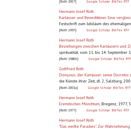
[Roth 2007]
Google Scholar
BibTex
RTF
Hermann Josef Roth
Kartäuser und Benediktiner. Eine verglei
Festschrift zum Jubiläum des ehemaligen
[Roth 1997]
Google Scholar
BibTex
RTF
Hermann Josef Roth
Beziehungen zwischen Kartäusern und Zi
spiritualität, vom 11. bis 14. September 
[Roth 1980b]
Google Scholar
BibTex
RT
Gottfried Roth
Dionysius, der Kartäuser: seine Discreti
die Künste ihrer Zeit, dl. 2, Salzburg, 20
[Roth 2001a]
Google Scholar
BibTex
RTF
Hermann Josef Roth
Eremitisches Mönchtum
,
Bregenz, 1977, 32
[Roth 1977]
Google Scholar
BibTex
RTF
Hermann Josef Roth
"Das weiße Paradies". Zur Wahrnehmung 