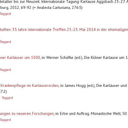
elalter bis zur Neuzeit. Internationale Tagung: Kartause Aggsbach 23.-27.
burg, 2012, 69-92 (= Analecta Cartusiana, 276:5)
Tagged
haften. 35 Jahre internationale Treffen 23.-25. Mai 2014 in der ehemalige
Tagged
Kölner Kartäuser um 1500
,
in: Werner Schäfke (ed.), Die Kölner Kartause um 
Tagged
 Krankenpflege im Kartäuserorden
,
in: James Hogg (ed.), Die Kartäuser und d
7:2)
F
Tagged
rkungen zu neueren Forschungen
,
in: Erbe und Auftrag. Monastische Welt, 50
Tagged