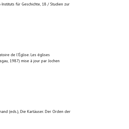
nstituts für Geschichte, 18 / Studien zur
stoire de l'Église. Les églises
eisgau, 1987) mise à jour par Jochen
and (eds.), Die Kartäuser. Der Orden der