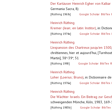
Der Kartäuser Heinrich Egher von Kalka
Germania Sacra, 8)
[Rüthing 1967a]
Google Scholar
BibTex
Heinrich Rüthing
Kremer (Jean; en latin: Institor)
,
in: Dictio
[Rüthing 1974a]
Google Scholar
BibTex
Heinrich Rüthing
L'expansion des Chartreux jusqu'en 1500
chrétiennes, hier et aujourd'hui, [Turnho
Martin], 38*-39*, 51
[Rüthing 1990]
Google Scholar
BibTex
R
Heinrich Rüthing
Loher (Loerius; Bruno)
,
in: Dictionnaire de
[Rüthing 1976a]
Google Scholar
BibTex
Heinrich Rüthing
Die Wächter Israels. Ein Beitrag zur Gesc
schweigenden Mönche, Köln, 1983, 169
[Rüthing 1983b]
Google Scholar
BibTex