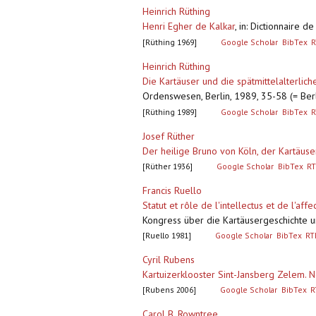
Heinrich Rüthing
Henri Egher de Kalkar
,
in: Dictionnaire d
[Rüthing 1969]
Google Scholar
BibTex
R
Heinrich Rüthing
Die Kartäuser und die spätmittelalterli
Ordenswesen, Berlin, 1989, 35-58 (= Berli
[Rüthing 1989]
Google Scholar
BibTex
R
Josef Rüther
Der heilige Bruno von Köln, der Kartäuse
[Rüther 1936]
Google Scholar
BibTex
RT
Francis Ruello
Statut et rôle de l'intellectus et de l'
Kongress über die Kartäusergeschichte und 
[Ruello 1981]
Google Scholar
BibTex
RT
Cyril Rubens
Kartuizerklooster Sint-Jansberg Zelem.
[Rubens 2006]
Google Scholar
BibTex
R
Carol B. Rowntree