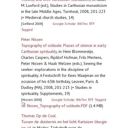
M. Luxford (ed.), Studies in Carthusian monasticism
in the late Middle Ages, Turnhout, 2008, 201-223
(= Medieval church studies, 14)
[Gelfand 2008]
Google Scholar
BibTex
RTF
Tagged
Peter Nissen
Topography of solitude. Places of silence in early
Carthusian spirituality
,
in: Hein Blommestijn,
Charles Caspers, Rijcklof Hofman, Frits Mertens,
Peter Nissen & Huub Welzen (eds.), Seeing the
seeker: explorations in the discipline of
spirituality. A Festschrift for Kees Waaijman on the
occasion of his 65th birthday, Leuven, Paris &
Dudley (MA), 2008, 201-213 (= Studies in
spirituality. Supplements, 19)
[Nissen 2008]
Google Scholar
BibTex
RTF
Tagged
Nissen_Topography of solitude.PDF
(1.4 MB)
Thomas Op de Coul
Tussen de duisternis en het licht: Kartuizer-liturgie
op cd
,
in: Madoc. Tijdschrift over de