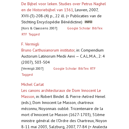
De Bijbel voor leken. Studies over Petrus Naghel
en de Historiebijbel van 1361
,
Leuven, 2007,
XVII-(3)-208-(4) p., 22 ill. (= Publicaties van de
Stichting Encyclopédie Bénédictine)
[Kors & Claassens 2007]
Google Scholar
BibTex
RTF
Tagged
F. Vermigli
Bruno Carthusianorum institutor
,
in: Compendium
Auctorum Latinorum Medii Aevi — C.A.L.M.A., 2: 4
(2007), 503-504
[Vermigli 2007]
Google Scholar
BibTex
RTF
Tagged
Michel Carlat
Les canons architecturaux de Dom Innocent Le
Masson
,
in: Robert Bindel & Pierre-Aelred Henel
(eds.), Dom Innocent Le Masson, chartreux
méconnu, Noyonnais oublié. Tricentenaire de la
mort d'Innocent Le Masson (1627-1703), 51ème
ministre général de l'Ordre des Chartreux, Noyon
8-11 mai 2003, Salzburg, 2007, 77-84 (= Analecta