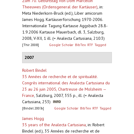
Zum 70. Geburtstag von Dom Marcellin
Theeuwes (Ordensgeneral der Kartäuser)
,
in:
Meta Niederkorn-Bruck (ed.), Liber amicorum
James Hogg. Kartäuserforschung 1970-2006.
Internationale Tagung Kartause Aggsbach 28.8-
1.9.2006 Kartause Mauerbach, dl. 3, Salzburg,
2008, V-XII, 1 ill. (= Analecta Cartusiana, 210:3)
[Thir 2008]
Google Scholar
BibTex
RTF
Tagged
2007
Robert Bindel
35 Années de recherche et de spiritualité.
Congrès international des Analecta Cartusiana du
23 au 26 juin 2005, Chartreuse de Molsheim —
France
,
Salzburg, 2007, 355 p., ill. (= Analecta
Cartusiana, 253)
[Bindel 2007a]
Google Scholar
BibTex
RTF
Tagged
James Hogg
35 years of the Analecta Cartusiana
,
in: Robert
Bindel (ed.), 35 Années de recherche et de