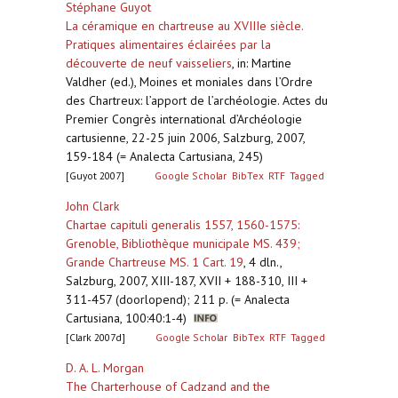
Stéphane Guyot
La céramique en chartreuse au XVIIIe siècle.
Pratiques alimentaires éclairées par la
découverte de neuf vaisseliers
,
in: Martine
Valdher (ed.), Moines et moniales dans l’Ordre
des Chartreux: l’apport de l’archéologie. Actes du
Premier Congrès international d’Archéologie
cartusienne, 22-25 juin 2006, Salzburg, 2007,
159-184 (= Analecta Cartusiana, 245)
[Guyot 2007]
Google Scholar
BibTex
RTF
Tagged
John Clark
Chartae capituli generalis 1557, 1560-1575:
Grenoble, Bibliothèque municipale MS. 439;
Grande Chartreuse MS. 1 Cart. 19
,
4 dln.,
Salzburg, 2007, XIII-187, XVII + 188-310, III +
311-457 (doorlopend); 211 p. (= Analecta
Cartusiana, 100:40:1-4)
[Clark 2007d]
Google Scholar
BibTex
RTF
Tagged
D. A. L. Morgan
The Charterhouse of Cadzand and the