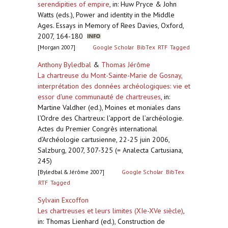
serendipities of empire
,
in: Huw Pryce & John
Watts (eds.), Power and identity in the Middle
Ages. Essays in Memory of Rees Davies, Oxford,
2007, 164-180
[Morgan 2007]
Google Scholar
BibTex
RTF
Tagged
Anthony Byledbal
&
Thomas Jérôme
La chartreuse du Mont-Sainte-Marie de Gosnay,
interprétation des données archéologiques: vie et
essor d'une communauté de chartreuses
,
in:
Martine Valdher (ed.), Moines et moniales dans
l’Ordre des Chartreux: l’apport de l’archéologie.
Actes du Premier Congrès international
d’Archéologie cartusienne, 22-25 juin 2006,
Salzburg, 2007, 307-325 (= Analecta Cartusiana,
245)
[Byledbal & Jérôme 2007]
Google Scholar
BibTex
RTF
Tagged
Sylvain Excoffon
Les chartreuses et leurs limites (XIe-XVe siècle)
,
in: Thomas Lienhard (ed.), Construction de