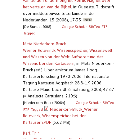
van beiden ondermenghet. Petrus Naghel over
het vertalen van de Bijbel
,
in: Queeste. Tijdschrift
over middeleeuwse letterkunde in de
Nederlanden, 15 (2008), 17-35
[De Bundel 2008]
Google Scholar
BibTex
RTF
Tagged
Meta Niederkorn-Bruck
Werner Rolevinck: Wissensspeicher, Wissenswelt
und Wissen von der Welt. Aufbereitung des
Wissens bei den Kartäusern
,
in: Meta Niederkorn-
Bruck (ed.), Liber amicorum James Hogg.
Kartäuserforschung 1970-2006. Internationale
Tagung Kartause Aggsbach 28.8-1.9.2006
Kartause Mauerbach, dl. 6, Salzburg, 2008, 47-67
(= Analecta Cartusiana, 210:6)
[Niederkorn-Bruck 2008b]
Google Scholar
BibTex
Niederkorn-Bruck_Werner
RTF
Tagged
Rolevinck, Wissenspeicher bei den
Kartäusern.PDF
(3.62 MB)
Karl Thir