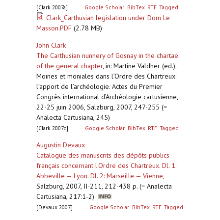
[Clark 2007a]
Google Scholar
BibTex
RTF
Tagged
Clark_Carthusian legislation under Dom Le
Masson.PDF
(2.78 MB)
John Clark
The Carthusian nunnery of Gosnay in the chartae
of the general chapter
,
in: Martine Valdher (ed.),
Moines et moniales dans l’Ordre des Chartreux:
l’apport de l’archéologie. Actes du Premier
Congrès international d’Archéologie cartusienne,
22-25 juin 2006, Salzburg, 2007, 247-255 (=
Analecta Cartusiana, 245)
[Clark 2007c]
Google Scholar
BibTex
RTF
Tagged
Augustin Devaux
Catalogue des manuscrits des dépôts publics
français concernant l'Ordre des Chartreux. Dl. 1:
Abbeville — Lyon. Dl. 2: Marseille — Vienne
,
Salzburg, 2007, II-211, 212-438 p. (= Analecta
Cartusiana, 217:1-2)
[Devaux 2007]
Google Scholar
BibTex
RTF
Tagged