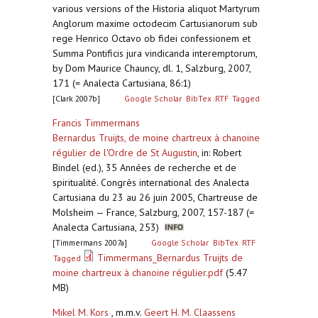
various versions of the Historia aliquot Martyrum
Anglorum maxime octodecim Cartusianorum sub
rege Henrico Octavo ob fidei confessionem et
Summa Pontificis jura vindicanda interemptorum,
by Dom Maurice Chauncy, dl. 1, Salzburg, 2007,
171 (= Analecta Cartusiana, 86:1)
[Clark 2007b]
Google Scholar
BibTex
RTF
Tagged
Francis Timmermans
Bernardus Truijts, de moine chartreux à chanoine
régulier de l'Ordre de St Augustin
,
in: Robert
Bindel (ed.), 35 Années de recherche et de
spiritualité. Congrès international des Analecta
Cartusiana du 23 au 26 juin 2005, Chartreuse de
Molsheim — France, Salzburg, 2007, 157-187 (=
Analecta Cartusiana, 253)
[Timmermans 2007a]
Google Scholar
BibTex
RTF
Timmermans_Bernardus Truijts de
Tagged
moine chartreux à chanoine régulier.pdf
(5.47
MB)
Mikel M. Kors
, m.m.v.
Geert H. M. Claassens