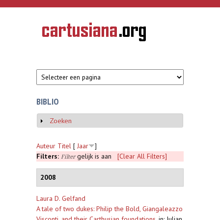
Overslaan en naar de inhoud gaan
CARTUSIANA
Geschiedenis
van de
kartuizerorde
in de
Nederlanden
BIBLIO
Zoeken
Weergeven
Auteur
Titel
[
Jaar
]
Filters:
gelijk is aan
[Clear All Filters]
Filter
2008
Laura D. Gelfand
A tale of two dukes: Philip the Bold, Giangaleazzo
Visconti, and their Carthusian foundations
,
in: Julian