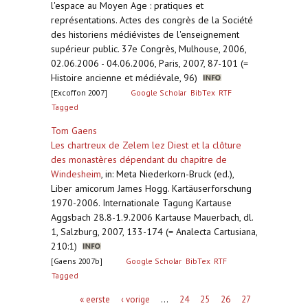
l'espace au Moyen Age : pratiques et
représentations. Actes des congrès de la Société
des historiens médiévistes de l'enseignement
supérieur public. 37e Congrès, Mulhouse, 2006,
02.06.2006 - 04.06.2006, Paris, 2007, 87-101 (=
Histoire ancienne et médiévale, 96)
[Excoffon 2007]
Google Scholar
BibTex
RTF
Tagged
Tom Gaens
Les chartreux de Zelem lez Diest et la clôture
des monastères dépendant du chapitre de
Windesheim
,
in: Meta Niederkorn-Bruck (ed.),
Liber amicorum James Hogg. Kartäuserforschung
1970-2006. Internationale Tagung Kartause
Aggsbach 28.8-1.9.2006 Kartause Mauerbach, dl.
1, Salzburg, 2007, 133-174 (= Analecta Cartusiana,
210:1)
[Gaens 2007b]
Google Scholar
BibTex
RTF
Tagged
Pagina's
« eerste
‹ vorige
…
24
25
26
27