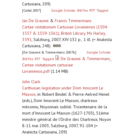
Cartusiana, 209)
[Carlat 2007]
Google Scholar
BibTex
RTF
Tagged
Jan De Grauwe
&
Francis Timmermans
Cartae visitationum Cartusiae Lovaniensis (1504-
1537 & 1559-1561), British Library, Ms Harley,
3591
,
Salzburg, 2007, XIV-132 p., 1 ill. (= Analecta
Cartusiana, 248)
[De Grauwe & Timmermans 2007b]
Google Scholar
De Grauwe & Timmermans_
BibTex
RTF
Tagged
Cartae visitationum cartusiae
Lovaniensis.pdf
(1.14 MB)
John Clark
Carthusian legislation under Dom Innocent Le
Masson
,
in: Robert Bindel & Pierre-Aelred Henel
(eds.), Dom Innocent Le Masson, chartreux
méconnu, Noyonnais oublié. Tricentenaire de la
mort d'Innocent Le Masson (1627-1703), 51ème
ministre général de l'Ordre des Chartreux, Noyon
8-11 mai 2003, Salzburg, 2007, 91-104 (=
Analecta Cartusiana, 209)