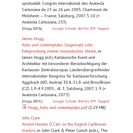
spiritualité. Congrès international des Analecta
Cartusiana du 23 au 26 juin 2005, Chartreuse de
Molsheim — France, Salzburg, 2007, 5-10 (=
Analecta Cartusiana, 253)
[Hogg 2007a]
Google Scholar
BibTex
RTF
Tagged
James Hogg
Actio und contemplatio: Gegensatz oder
Entsprechung zweier monastischer Ideale
,
in:
James Hogg (ed.), Kartäusische Kunst und
Architektur mit besonderer Berücksichtigung der
Kartausen Zentraleuropas. Länderübergreifender
internationaler Kongress für Kartäuserforschung
Aggsbach (NÖ, Austria) 30.8.-31.8. und Brno/Brünn
(CZ) 1.9.-4.9.2005., dl. 3, Salzburg, 2007, 1-9 (=
Analecta Cartusiana, 207:3)
[Hogg 2007c]
Google Scholar
BibTex
RTF
Tagged
Hogg_Actio und contemplatio.pdf
(1.29 MB)
John Clark
Arnold Havens O.Cart. on the English Carthusian
martyrs
,
in: John Clark & Peter Cunich (eds.), The