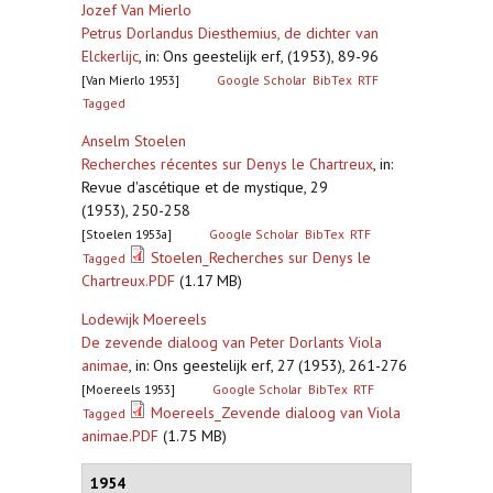
Jozef Van Mierlo
Petrus Dorlandus Diesthemius, de dichter van
Elckerlijc
,
in: Ons geestelijk erf, (1953), 89-96
[Van Mierlo 1953]
Google Scholar
BibTex
RTF
Tagged
Anselm Stoelen
Recherches récentes sur Denys le Chartreux
,
in:
Revue d'ascétique et de mystique, 29
(1953), 250-258
[Stoelen 1953a]
Google Scholar
BibTex
RTF
Stoelen_Recherches sur Denys le
Tagged
Chartreux.PDF
(1.17 MB)
Lodewijk Moereels
De zevende dialoog van Peter Dorlants Viola
animae
,
in: Ons geestelijk erf, 27 (1953), 261-276
[Moereels 1953]
Google Scholar
BibTex
RTF
Moereels_Zevende dialoog van Viola
Tagged
animae.PDF
(1.75 MB)
1954