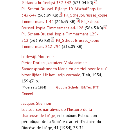
9_Handschriftenlijst 337-342
(673.04 KB)
Pil_Scheut-Brussel_Bijlage 10_Afschaffingslijst
343-347
(563.89 KB)
Pil_Scheut-Brussel_kopie
Timmermans 1-44
(246.39 KB)
Pil_Scheut-
Brussel_kopie Timmermans 44-128
(364.5 KB)
Pil_Scheut-Brussel_kopie Timmermans 129-
212
(363.93 KB)
Pil_Scheut-Brussel_kopie
Timmermans 212-294
(338.09 KB)
Lodewijk Moereels
Pieter Dorlant, kartuizer: Viola animae.
Samenspraak tussen Maria en de ziel over Jezus'
bitter lijden. Uit het Latijn vertaald
,
Tielt, 1954,
139-(3) p.
[Moereels 1954]
Google Scholar
BibTex
RTF
Tagged
Jacques Stiennon
Les sources narratives de l'histoire de la
charteuse de Liège
,
in: Leodium. Publication
périodique de la Société d'art et d'histoire du
Diocèse de Liège, 41 (1954), 25-31