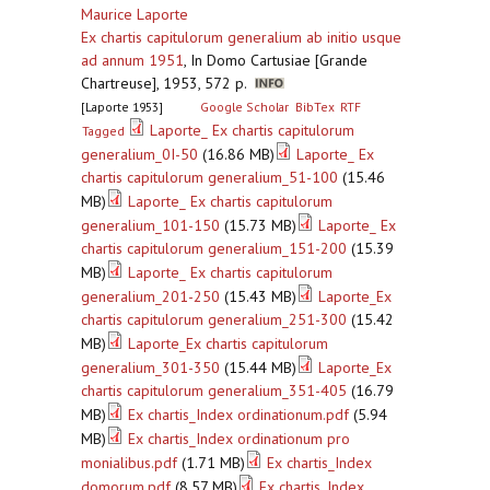
Maurice Laporte
Ex chartis capitulorum generalium ab initio usque
ad annum 1951
,
In Domo Cartusiae [Grande
Chartreuse], 1953, 572 p.
[Laporte 1953]
Google Scholar
BibTex
RTF
Laporte_ Ex chartis capitulorum
Tagged
generalium_0I-50
(16.86 MB)
Laporte_ Ex
chartis capitulorum generalium_51-100
(15.46
MB)
Laporte_ Ex chartis capitulorum
generalium_101-150
(15.73 MB)
Laporte_ Ex
chartis capitulorum generalium_151-200
(15.39
MB)
Laporte_ Ex chartis capitulorum
generalium_201-250
(15.43 MB)
Laporte_Ex
chartis capitulorum generalium_251-300
(15.42
MB)
Laporte_Ex chartis capitulorum
generalium_301-350
(15.44 MB)
Laporte_Ex
chartis capitulorum generalium_351-405
(16.79
MB)
Ex chartis_Index ordinationum.pdf
(5.94
MB)
Ex chartis_Index ordinationum pro
monialibus.pdf
(1.71 MB)
Ex chartis_Index
domorum.pdf
(8.57 MB)
Ex chartis_Index