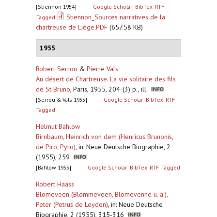
[Stiennon 1954]
Google Scholar
BibTex
RTF
Stiennon_Sources narratives de la
Tagged
chartreuse de Liège.PDF
(657.58 KB)
1955
Robert Serrou
&
Pierre Vals
Au désert de Chartreuse. La vie solitaire des fils
de St Bruno
,
Paris, 1955, 204-(3) p., ill.
[Serrou & Vals 1955]
Google Scholar
BibTex
RTF
Tagged
Helmut Bahlow
Birnbaum, Heinrich von dem (Henricus Brunonis,
de Piro, Pyro)
,
in: Neue Deutsche Biographie, 2
(1955), 259
[Bahlow 1955]
Google Scholar
BibTex
RTF
Tagged
Robert Haass
Blomeveen (Blommeveen, Blomevenne u. ä.),
Peter (Petrus de Leyden)
,
in: Neue Deutsche
Biographie, 2 (1955), 315-316