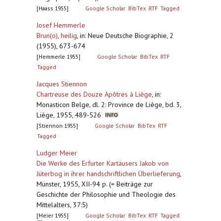
[Haass 1955]
Google Scholar
BibTex
RTF
Tagged
Josef Hemmerle
Brun(o), heilig
,
in: Neue Deutsche Biographie, 2
(1955), 673-674
[Hemmerle 1955]
Google Scholar
BibTex
RTF
Tagged
Jacques Stiennon
Chartreuse des Douze Apôtres à Liège
,
in:
Monasticon Belge, dl. 2: Province de Liège, bd. 3,
Liège, 1955, 489-526
[Stiennon 1955]
Google Scholar
BibTex
RTF
Tagged
Ludger Meier
Die Werke des Erfurter Kartäusers Jakob von
Jüterbog in ihrer handschriftlichen Überlieferung
,
Münster, 1955, XII-94 p. (= Beiträge zur
Geschichte der Philosophie und Theologie des
Mittelalters, 37:5)
[Meier 1955]
Google Scholar
BibTex
RTF
Tagged