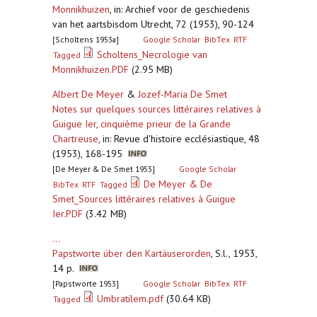
Monnikhuizen
,
in: Archief voor de geschiedenis
van het aartsbisdom Utrecht, 72 (1953), 90-124
[Scholtens 1953a]
Google Scholar
BibTex
RTF
Scholtens_Necrologie van
Tagged
Monnikhuizen.PDF
(2.95 MB)
Albert De Meyer
&
Jozef-Maria De Smet
Notes sur quelques sources littéraires relatives à
Guigue Ier, cinquième prieur de la Grande
Chartreuse
,
in: Revue d'histoire ecclésiastique, 48
(1953), 168-195
[De Meyer & De Smet 1953]
Google Scholar
De Meyer & De
BibTex
RTF
Tagged
Smet_Sources littéraires relatives à Guigue
Ier.PDF
(3.42 MB)
...
Papstworte über den Kartäuserorden
,
S.l., 1953,
14 p.
[Papstworte 1953]
Google Scholar
BibTex
RTF
Umbratilem.pdf
(30.64 KB)
Tagged