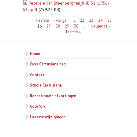
Recensie Van Steenberghen_RHE 51 (1956)
622.pdf
(299.23 KB)
Pagina's
« eerste
‹ vorige
…
22
23
24
25
26
27
28
29
30
…
volgende ›
laatste »
Home
Over Cartusiana.org
Contact
Studia Cartusiana
Redactionele afkortingen
Colofon
Laatste wijzigingen