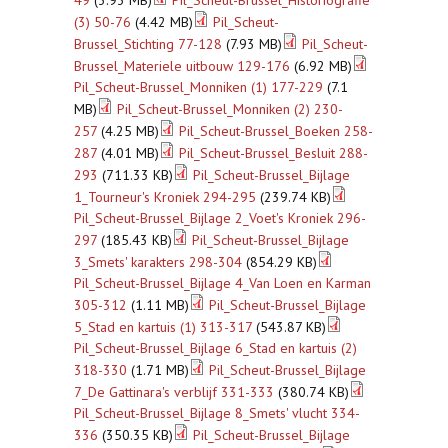
49
(3.93 MB)
Pil_Scheut-Brussel_Historiografie
(3) 50-76
(4.42 MB)
Pil_Scheut-
Brussel_Stichting 77-128
(7.93 MB)
Pil_Scheut-
Brussel_Materiele uitbouw 129-176
(6.92 MB)
Pil_Scheut-Brussel_Monniken (1) 177-229
(7.1
MB)
Pil_Scheut-Brussel_Monniken (2) 230-
257
(4.25 MB)
Pil_Scheut-Brussel_Boeken 258-
287
(4.01 MB)
Pil_Scheut-Brussel_Besluit 288-
293
(711.33 KB)
Pil_Scheut-Brussel_Bijlage
1_Tourneur's Kroniek 294-295
(239.74 KB)
Pil_Scheut-Brussel_Bijlage 2_Voet's Kroniek 296-
297
(185.43 KB)
Pil_Scheut-Brussel_Bijlage
3_Smets' karakters 298-304
(854.29 KB)
Pil_Scheut-Brussel_Bijlage 4_Van Loen en Karman
305-312
(1.11 MB)
Pil_Scheut-Brussel_Bijlage
5_Stad en kartuis (1) 313-317
(543.87 KB)
Pil_Scheut-Brussel_Bijlage 6_Stad en kartuis (2)
318-330
(1.71 MB)
Pil_Scheut-Brussel_Bijlage
7_De Gattinara's verblijf 331-333
(380.74 KB)
Pil_Scheut-Brussel_Bijlage 8_Smets' vlucht 334-
336
(350.35 KB)
Pil_Scheut-Brussel_Bijlage