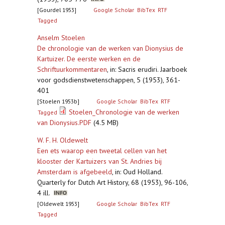
[Gourdel 1953]
Google Scholar
BibTex
RTF
Tagged
Anselm Stoelen
De chronologie van de werken van Dionysius de
Kartuizer. De eerste werken en de
Schriftuurkommentaren
,
in: Sacris erudiri. Jaarboek
voor godsdienstwetenschappen, 5 (1953), 361-
401
[Stoelen 1953b]
Google Scholar
BibTex
RTF
Stoelen_Chronologie van de werken
Tagged
van Dionysius.PDF
(4.5 MB)
W. F. H. Oldewelt
Een ets waarop een tweetal cellen van het
klooster der Kartuizers van St. Andries bij
Amsterdam is afgebeeld
,
in: Oud Holland.
Quarterly for Dutch Art History, 68 (1953), 96-106,
4 ill.
[Oldewelt 1953]
Google Scholar
BibTex
RTF
Tagged