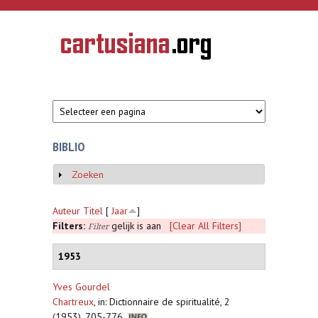
Overslaan en naar de inhoud gaan
CARTUSIANA
Geschiedenis
van de
kartuizerorde
in de
Nederlanden
BIBLIO
Zoeken
Weergeven
Auteur
Titel
[
Jaar
]
Filters:
gelijk is aan
[Clear All Filters]
Filter
1953
Yves Gourdel
Chartreux
,
in: Dictionnaire de spiritualité, 2
(1953), 705-776