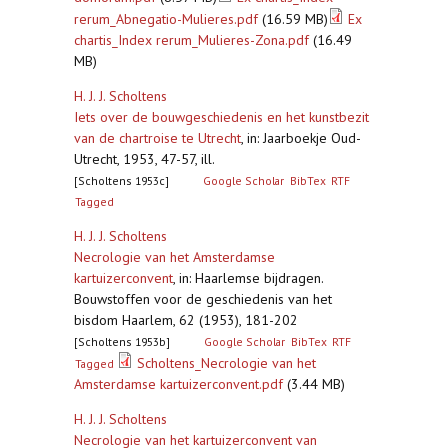
rerum_Abnegatio-Mulieres.pdf
(16.59 MB)
Ex
chartis_Index rerum_Mulieres-Zona.pdf
(16.49
MB)
H. J. J. Scholtens
Iets over de bouwgeschiedenis en het kunstbezit
van de chartroise te Utrecht
,
in: Jaarboekje Oud-
Utrecht, 1953, 47-57, ill.
[Scholtens 1953c]
Google Scholar
BibTex
RTF
Tagged
H. J. J. Scholtens
Necrologie van het Amsterdamse
kartuizerconvent
,
in: Haarlemse bijdragen.
Bouwstoffen voor de geschiedenis van het
bisdom Haarlem, 62 (1953), 181-202
[Scholtens 1953b]
Google Scholar
BibTex
RTF
Scholtens_Necrologie van het
Tagged
Amsterdamse kartuizerconvent.pdf
(3.44 MB)
H. J. J. Scholtens
Necrologie van het kartuizerconvent van