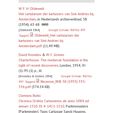
W. F. H. Oldewelt
Het cartularium der kartuizers van Sint-Andries bij
Amsterdam
,
in: Nederlands archievenblad, 58
(1954), 63-68
[Oldewelt 1954]
Google Scholar
BibTex
RTF
Oldewelt_Het cartularium der
Tagged
kartuizers van Sint-Andries bij
Amsterdam.pdf
(11.49 MB)
David Knowles
&
W. F. Grimes
Charterhouse. The medieval foundation in the
light of recent discoveries
,
London, 1954, XI-
(1)-95-(1) p., ill.
[Knowles & Grimes 1954]
Google Scholar
BibTex
Recensie_RHE 50 (1955) 335-
RTF
Tagged
336.pdf
(374.34 KB)
Clemens Bohic
Chronica Ordinis Cartusiensis ab anno 1084 ad
annum 1510. Dl 4: 1421-1510
,
Parkmonasterii
[Parkminster], Typis Cartusiae Sancti Hugonis,