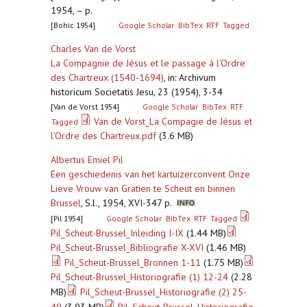
1954, – p.
[Bohic 1954]
Google Scholar
BibTex
RTF
Tagged
Charles Van de Vorst
La Compagnie de Jésus et le passage à l’Ordre
des Chartreux (1540-1694)
,
in: Archivum
historicum Societatis Jesu, 23 (1954), 3-34
[Van de Vorst 1954]
Google Scholar
BibTex
RTF
Van de Vorst_La Compagie de Jésus et
Tagged
l’Ordre des Chartreux.pdf
(3.6 MB)
Albertus Emiel Pil
Een geschiedenis van het kartuizerconvent Onze
Lieve Vrouw van Gratien te Scheut en binnen
Brussel
,
S.l., 1954, XVI-347 p.
[Pil 1954]
Google Scholar
BibTex
RTF
Tagged
Pil_Scheut-Brussel_Inleiding I-IX
(1.44 MB)
Pil_Scheut-Brussel_Bibliografie X-XVI
(1.46 MB)
Pil_Scheut-Brussel_Bronnen 1-11
(1.75 MB)
Pil_Scheut-Brussel_Historiografie (1) 12-24
(2.28
MB)
Pil_Scheut-Brussel_Historiografie (2) 25-