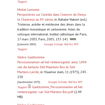
Tagged
Michel Lemoine
Perspectives sur l’acédie dans l’oeuvre de Denys
le Chartreux au XV siècle
,
in: Nahalie Nabert (ed.),
Tristesse, acédie et médecine des âmes dans la
tradition monastique et cartusienne. Actes du
colloque international, Institut catholique de Paris,
17 mars 2005, Paris, 2005, 133-141
[Lemoine 2005]
Google Scholar
BibTex
RTF
Tagged
Valère Gaublomme
Persoonsnamen uit het rentenregister anno 1494
van de kartuize Sint Maartens Bos te Sint-
Martens-Lierde
,
in: Vlaamse stam, 11 (1975), 243-
250
[Gaublomme 1975]
Google Scholar
BibTex
RTF
Gaublomme_Persoonsnamen uit het
Tagged
rentenregister van Sint Martens Bos.pdf
(1.49
MB)