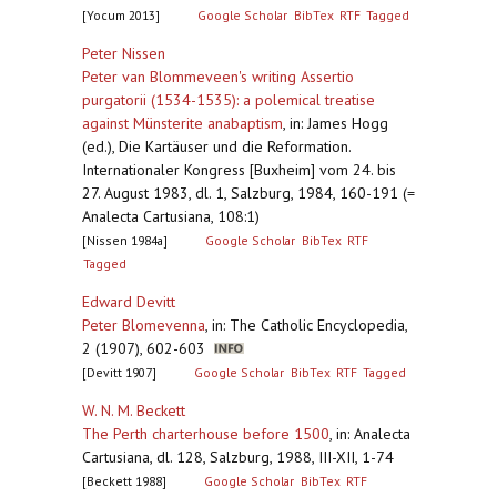
[Yocum 2013]
Google Scholar
BibTex
RTF
Tagged
Peter Nissen
Peter van Blommeveen's writing Assertio
purgatorii (1534-1535): a polemical treatise
against Münsterite anabaptism
,
in: James Hogg
(ed.), Die Kartäuser und die Reformation.
Internationaler Kongress [Buxheim] vom 24. bis
27. August 1983, dl. 1, Salzburg, 1984, 160-191 (=
Analecta Cartusiana, 108:1)
[Nissen 1984a]
Google Scholar
BibTex
RTF
Tagged
Edward Devitt
Peter Blomevenna
,
in: The Catholic Encyclopedia,
2 (1907), 602-603
[Devitt 1907]
Google Scholar
BibTex
RTF
Tagged
W. N. M. Beckett
The Perth charterhouse before 1500
,
in: Analecta
Cartusiana, dl. 128, Salzburg, 1988, III-XII, 1-74
[Beckett 1988]
Google Scholar
BibTex
RTF