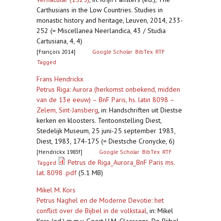
Carthusians in the Low Countries. Studies in
monastic history and heritage, Leuven, 2014, 233-
252 (= Miscellanea Neerlandica, 43 / Studia
Cartusiana, 4, 4)
[François 2014]
Google Scholar
BibTex
RTF
Tagged
Frans Hendrickx
Petrus Riga: Aurora (herkomst onbekend, midden
van de 13e eeuw) – BnF Paris, hs. latin 8098 –
Zelem, Sint-Jansberg
,
in: Handschriften uit Diestse
kerken en kloosters. Tentoonstelling Diest,
Stedelijk Museum, 25 juni-25 september 1983,
Diest, 1983, 174-175 (= Diestsche Cronycke, 6)
[Hendrickx 1983f]
Google Scholar
BibTex
RTF
Petrus de Riga_Aurora_BnF Paris ms.
Tagged
lat. 8098 .pdf
(5.1 MB)
Mikel M. Kors
Petrus Naghel en de Moderne Devotie: het
conflict over de Bijbel in de volkstaal
,
in: Mikel