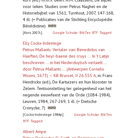
Kors (ed.) m.m.v. Geert H.M. Claassens, De Bijbel
voor leken. Studies over Petrus Naghel en de
Historiebijbel van 1361, Turnhout, 2007, 147-168,
4 ill. (= Publicaties van de Stichting Encyclopédie
Bénédictine)
[Kors 2007c]
Google Scholar
BibTex
RTF
Tagged
Elly Cockx-Indestege
Petrus Mallants. Vertaler van: Benedictus van
Haeften, De heyr-baene des cruys ... In 't Latijn
beschreven ... in het Nederduytsch vertaelt ...
door Petrus Mallants ... (Antwerpen Cornelis
Woons, 1673) — KB Brussel, II 26.555 A
,
in: Frans
Hendrickx (ed.), De Kartuizers en hun klooster te
Zelem. Tentoonstelling ter gelegenheid van het
negende eeuwfeest van de Orde (1084-1984),
Leuven, 1984, 267-269, 1 ill. (= Dietsche
Cronycke, 7)
[Cockx-Indestege 1984p]
Google Scholar
BibTex
RTF
Tagged
Albert Ampe