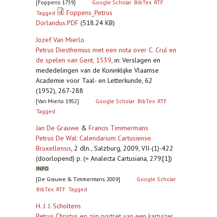
[Foppens 1739]
Google Scholar
BibTex
RTF
Foppens_Petrus
Tagged
Dorlandus.PDF
(518.24 KB)
Jozef Van Mierlo
Petrus Diesthemius met een nota over C. Crul en
de spelen van Gent, 1539
,
in: Verslagen en
mededelingen van de Koninklijke Vlaamse
Academie voor Taal- en Letterkunde, 62
(1952), 267-288
[Van Mierlo 1952]
Google Scholar
BibTex
RTF
Tagged
Jan De Grauwe
&
Francis Timmermans
Petrus De Wal: Calendarium Cartusiense
Bruxellensis
,
2 dln., Salzburg, 2009, VII-(1)-422
(doorlopend) p. (= Analecta Cartusiana, 279:[1])
[De Grauwe & Timmermans 2009]
Google Scholar
BibTex
RTF
Tagged
H. J. J. Scholtens
Petrus Christus en zijn portret van een kartuizer
,