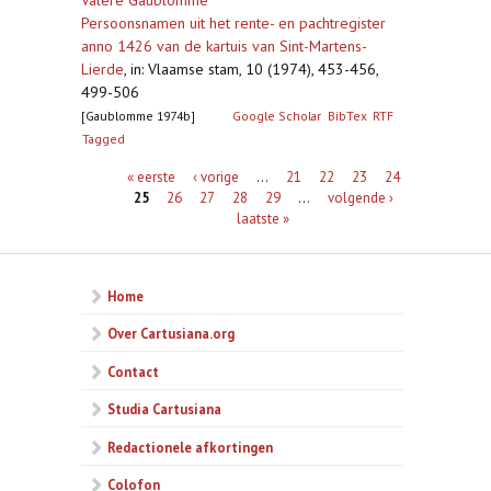
Valère Gaublomme
Persoonsnamen uit het rente- en pachtregister
anno 1426 van de kartuis van Sint-Martens-
Lierde
,
in: Vlaamse stam, 10 (1974), 453-456,
499-506
[Gaublomme 1974b]
Google Scholar
BibTex
RTF
Tagged
Pagina's
« eerste
‹ vorige
…
21
22
23
24
25
26
27
28
29
…
volgende ›
laatste »
Home
Over Cartusiana.org
Contact
Studia Cartusiana
Redactionele afkortingen
Colofon