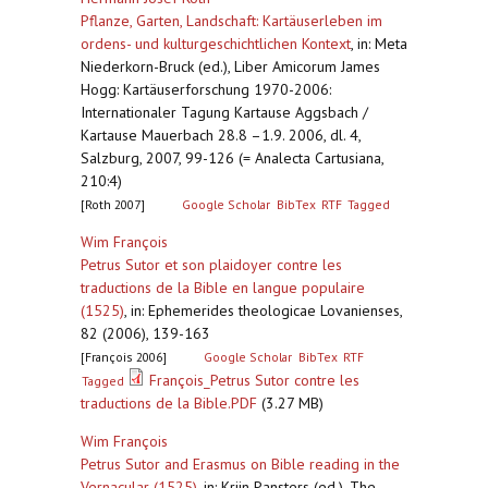
Pflanze, Garten, Landschaft: Kartäuserleben im
ordens- und kulturgeschichtlichen Kontext
,
in: Meta
Niederkorn-Bruck (ed.), Liber Amicorum James
Hogg: Kartäuserforschung 1970-2006:
Internationaler Tagung Kartause Aggsbach /
Kartause Mauerbach 28.8 –1.9. 2006, dl. 4,
Salzburg, 2007, 99-126 (= Analecta Cartusiana,
210:4)
[Roth 2007]
Google Scholar
BibTex
RTF
Tagged
Wim François
Petrus Sutor et son plaidoyer contre les
traductions de la Bible en langue populaire
(1525)
,
in: Ephemerides theologicae Lovanienses,
82 (2006), 139-163
[François 2006]
Google Scholar
BibTex
RTF
François_Petrus Sutor contre les
Tagged
traductions de la Bible.PDF
(3.27 MB)
Wim François
Petrus Sutor and Erasmus on Bible reading in the
Vernacular (1525)
,
in: Krijn Pansters (ed.), The