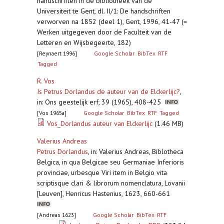
handschriften in de bibliotheek van de
Universiteit te Gent, dl. II/1: De handschriften
verworven na 1852 (deel 1), Gent, 1996, 41-47 (=
Werken uitgegeven door de Faculteit van de
Letteren en Wijsbegeerte, 182)
[Reynaert 1996]
Google Scholar
BibTex
RTF
Tagged
R. Vos
Is Petrus Dorlandus de auteur van de Elckerlijc?
,
in: Ons geestelijk erf, 39 (1965), 408-425
[Vos 1965a]
Google Scholar
BibTex
RTF
Tagged
Vos_Dorlandus auteur van Elckerlijc
(1.46 MB)
Valerius Andreas
Petrus Dorlandus
,
in: Valerius Andreas, Biblotheca
Belgica, in qua Belgicae seu Germaniae Inferioris
provinciae, urbesque Viri item in Belgio vita
scriptisque clari & librorum nomenclatura, Lovanii
[Leuven], Henricus Hastenius, 1623, 660-661
[Andreas 1623]
Google Scholar
BibTex
RTF