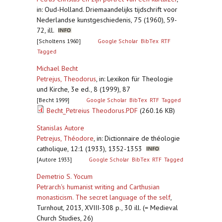
in: Oud-Holland. Driemaandelijks tijdschrift voor
Nederlandse kunstgeschiedenis, 75 (1960), 59-
72, ill.
[Scholtens 1960]
Google Scholar
BibTex
RTF
Tagged
Michael Becht
Petrejus, Theodorus
,
in: Lexikon für Theologie
und Kirche, 3e ed., 8 (1999), 87
[Becht 1999]
Google Scholar
BibTex
RTF
Tagged
Becht_Petreius Theodorus.PDF
(260.16 KB)
Stanislas Autore
Petrejus, Théodore
,
in: Dictionnaire de théologie
catholique, 12:1 (1933), 1352-1353
[Autore 1933]
Google Scholar
BibTex
RTF
Tagged
Demetrio S. Yocum
Petrarch's humanist writing and Carthusian
monasticism. The secret language of the self
,
Turnhout, 2013, XVIII-308 p., 30 ill. (= Medieval
Church Studies, 26)