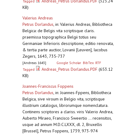
Andreas_Petrus Dorlandus.PDF
(323.24
Tagged
KB)
Valerius Andreas
Petrus Dorlandus
,
in: Valerius Andreas, Bibliotheca
Belgica: de Belgis vita scriptisque claris.
praemissa topographica Belgii totius seu
Germaniae Inferioris descriptione, editio renovata,
& tertia parte auctior, Lovanii [Leuven], Iacobus
Zegers, 1643, 735-737
[Andreas 1643]
Google Scholar
BibTex
RTF
Andreas_Petrus Dorlandus.PDF
(653.12
Tagged
KB)
Joannes-Franciscus Foppens
Petrus Dorlandus
,
in: Joannes-Fppens, Bibliotheca
Belgica, sive viroum in Belgio vita, scriptisque
illustrium catalogus, librorumque nomenclatura.
Continens scriptores a clariss. viris Valerio Andrea,
Auberto Miraeo, Francisco Sweertio ... recensitos,
usque ad annum M.D.C.LXXX, dl. 2, Bruxellis
[Brussel], Petrus Foppens, 1739, 973-974