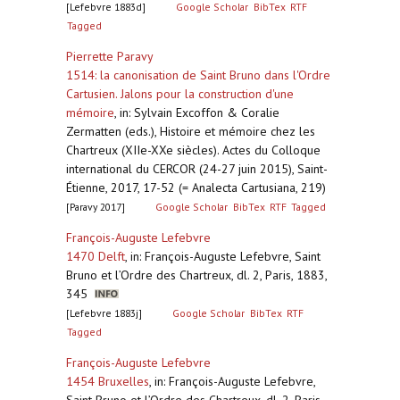
[Lefebvre 1883d]
Google Scholar
BibTex
RTF
Tagged
Pierrette Paravy
1514: la canonisation de Saint Bruno dans l'Ordre
Cartusien. Jalons pour la construction d'une
mémoire
,
in: Sylvain Excoffon & Coralie
Zermatten (eds.), Histoire et mémoire chez les
Chartreux (XIIe-XXe siècles). Actes du Colloque
international du CERCOR (24-27 juin 2015), Saint-
Étienne, 2017, 17-52 (= Analecta Cartusiana, 219)
[Paravy 2017]
Google Scholar
BibTex
RTF
Tagged
François-Auguste Lefebvre
1470 Delft
,
in: François-Auguste Lefebvre, Saint
Bruno et l’Ordre des Chartreux, dl. 2, Paris, 1883,
345
[Lefebvre 1883j]
Google Scholar
BibTex
RTF
Tagged
François-Auguste Lefebvre
1454 Bruxelles
,
in: François-Auguste Lefebvre,