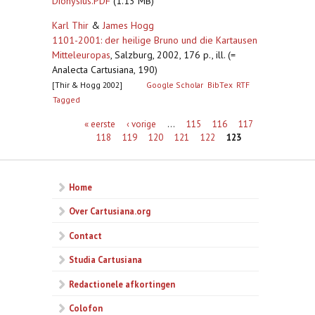
Dionysius.PDF
(1.13 MB)
Karl Thir
&
James Hogg
1101-2001: der heilige Bruno und die Kartausen
Mitteleuropas
,
Salzburg, 2002, 176 p., ill. (=
Analecta Cartusiana, 190)
[Thir & Hogg 2002]
Google Scholar
BibTex
RTF
Tagged
Pagina's
« eerste
‹ vorige
…
115
116
117
118
119
120
121
122
123
Home
Over Cartusiana.org
Contact
Studia Cartusiana
Redactionele afkortingen
Colofon