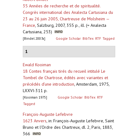
35 Années de recherche et de spiritualité.
Congrès international des Analecta Cartusiana du
23 au 26 juin 2005, Chartreuse de Molsheim —
France
,
Salzburg, 2007, 355 p., ill. (= Analecta
Cartusiana, 253)
[Bindel 2007a]
Google Scholar
BibTex
RTF
Tagged
1
Ewald Kooiman
18 Contes français tirés du recueil intitulé Le
Tombel de Chartrose, édités avec variantes et
précédés d’une introduction
,
Amsterdam, 1975,
LXXVI-311 p.
[Kooiman 1975]
Google Scholar
BibTex
RTF
Tagged
François-Auguste Lefebvre
1623 Anvers
,
in: François-Auguste Lefebvre, Saint
Bruno et l’Ordre des Chartreux, dl. 2, Paris, 1883,
366