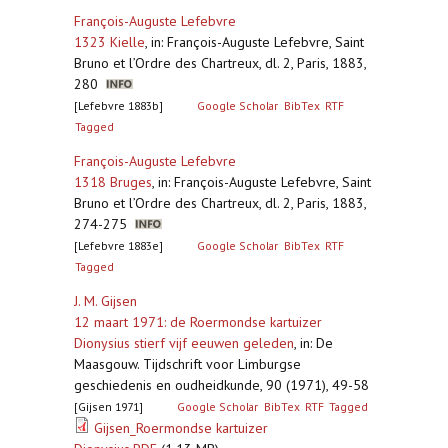
François-Auguste Lefebvre
1323 Kielle
,
in: François-Auguste Lefebvre, Saint
Bruno et l’Ordre des Chartreux, dl. 2, Paris, 1883,
280
[Lefebvre 1883b]
Google Scholar
BibTex
RTF
Tagged
François-Auguste Lefebvre
1318 Bruges
,
in: François-Auguste Lefebvre, Saint
Bruno et l’Ordre des Chartreux, dl. 2, Paris, 1883,
274-275
[Lefebvre 1883e]
Google Scholar
BibTex
RTF
Tagged
J. M. Gijsen
12 maart 1971: de Roermondse kartuizer
Dionysius stierf vijf eeuwen geleden
,
in: De
Maasgouw. Tijdschrift voor Limburgse
geschiedenis en oudheidkunde, 90 (1971), 49-58
[Gijsen 1971]
Google Scholar
BibTex
RTF
Tagged
Gijsen_Roermondse kartuizer