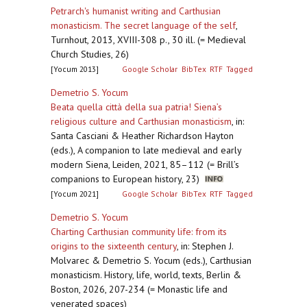
Petrarch's humanist writing and Carthusian
monasticism. The secret language of the self
,
Turnhout, 2013, XVIII-308 p., 30 ill. (= Medieval
Church Studies, 26)
[Yocum 2013]
Google Scholar
BibTex
RTF
Tagged
Demetrio S. Yocum
Beata quella città della sua patria! Siena’s
religious culture and Carthusian monasticism
,
in:
Santa Casciani & Heather Richardson Hayton
(eds.), A companion to late medieval and early
modern Siena, Leiden, 2021, 85–112 (= Brill’s
companions to European history, 23)
[Yocum 2021]
Google Scholar
BibTex
RTF
Tagged
Demetrio S. Yocum
Charting Carthusian community life: from its
origins to the sixteenth century
,
in: Stephen J.
Molvarec & Demetrio S. Yocum (eds.), Carthusian
monasticism. History, life, world, texts, Berlin &
Boston, 2026, 207-234 (= Monastic life and
venerated spaces)