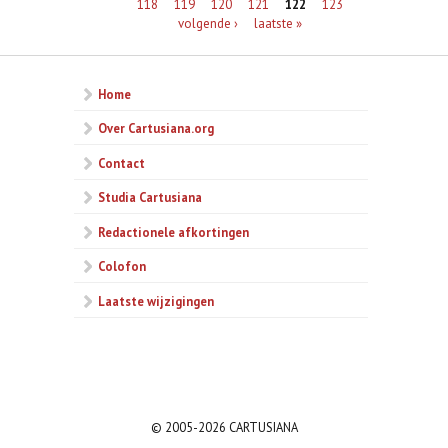
118
119
120
121
122
123
volgende ›
laatste »
Home
Over Cartusiana.org
Contact
Studia Cartusiana
Redactionele afkortingen
Colofon
Laatste wijzigingen
© 2005-2026 CARTUSIANA