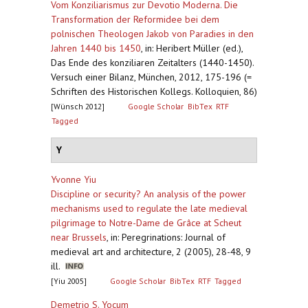
Vom Konziliarismus zur Devotio Moderna. Die
Transformation der Reformidee bei dem
polnischen Theologen Jakob von Paradies in den
Jahren 1440 bis 1450
,
in: Heribert Müller (ed.),
Das Ende des konziliaren Zeitalters (1440-1450).
Versuch einer Bilanz, München, 2012, 175-196 (=
Schriften des Historischen Kollegs. Kolloquien, 86)
[Wünsch 2012]
Google Scholar
BibTex
RTF
Tagged
Y
Yvonne Yiu
Discipline or security? An analysis of the power
mechanisms used to regulate the late medieval
pilgrimage to Notre-Dame de Grâce at Scheut
near Brussels
,
in: Peregrinations: Journal of
medieval art and architecture, 2 (2005), 28-48, 9
ill.
[Yiu 2005]
Google Scholar
BibTex
RTF
Tagged
Demetrio S. Yocum