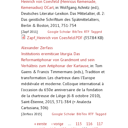
Heinrich von Coesfeld (Henricus Kemenade,
Kemenadius) OCart
,
in: Wolfgang Achnitz (ed.),
Deutsches Literatur-Lexikon. Das Mittelalter, dl. 2:
Das geistliche Schrifttum des Spätmittelalters,
Berlin & Boston, 2011, 751-754
[Zapf 2011]
Google Scholar
BibTex
RTF
Tagged
Zapf_Heinrich von Coesfeld.PDF
(357.84 KB)
Alexander Zerfass
Institutionis eremiticae liturgia. Das
Reformantiphonar von Grandmont und sein
Verhältnis zum Antiphonar der Kartause
,
in: Tom
Gaens & Francis Timmermans (eds.), Tradition et
transformation. Les chartreux dans l'Europe
médiévale et moderne. Colloque international à
l'occasion du 650e anniversaire de la fondation
de la chartreuse de Liège (6-8 octobre 2010),
Saint-Étienne, 2015, 371-384 (= Analecta
Cartusiana, 306)
[Zerfass 2015]
Google Scholar
BibTex
RTF
Tagged
Pagina's
« eerste
‹ vorige
…
115
116
117