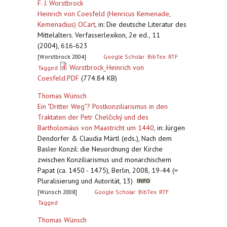
F. J. Worstbrock
Heinrich von Coesfeld (Henricus Kemenade,
Kemenadius) OCart
,
in: Die deutsche Literatur des
Mittelalters. Verfasserlexikon, 2e ed., 11
(2004), 616-623
[Worstbrock 2004]
Google Scholar
BibTex
RTF
Worstbrock_Heinrich von
Tagged
Coesfeld.PDF
(774.84 KB)
Thomas Wünsch
Ein "Dritter Weg"? Postkonziliarismus in den
Traktaten der Petr Chelčický und des
Bartholomäus von Maastricht um 1440
,
in: Jürgen
Dendorfer & Claudia Märtl (eds.), Nach dem
Basler Konzil: die Neuordnung der Kirche
zwischen Konziliarismus und monarchischem
Papat (ca. 1450 - 1475), Berlin, 2008, 19-44 (=
Pluralisierung und Autorität, 13)
[Wünsch 2008]
Google Scholar
BibTex
RTF
Tagged
Thomas Wünsch