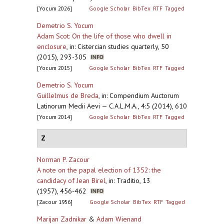
[Yocum 2026]
Google Scholar
BibTex
RTF
Tagged
Demetrio S. Yocum
Adam Scot: On the life of those who dwell in
enclosure
,
in: Cistercian studies quarterly, 50
(2015), 293-305
[Yocum 2015]
Google Scholar
BibTex
RTF
Tagged
Demetrio S. Yocum
Guillelmus de Breda
,
in: Compendium Auctorum
Latinorum Medii Aevi — C.A.L.M.A., 4:5 (2014), 610
[Yocum 2014]
Google Scholar
BibTex
RTF
Tagged
Z
Norman P. Zacour
A note on the papal election of 1352: the
candidacy of Jean Birel
,
in: Traditio, 13
(1957), 456-462
[Zacour 1956]
Google Scholar
BibTex
RTF
Tagged
Marijan Zadnikar
&
Adam Wienand