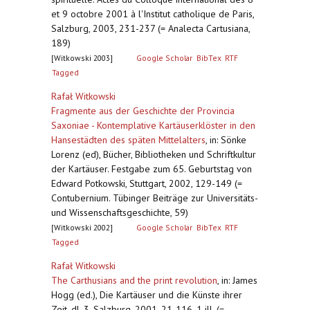
et 9 octobre 2001 à l'Institut catholique de Paris,
Salzburg, 2003, 231-237 (= Analecta Cartusiana,
189)
[Witkowski 2003]
Google Scholar
BibTex
RTF
Tagged
Rafał Witkowski
Fragmente aus der Geschichte der Provincia
Saxoniae - Kontemplative Kartäuserklöster in den
Hansestädten des späten Mittelalters
,
in: Sönke
Lorenz (ed), Bücher, Bibliotheken und Schriftkultur
der Kartäuser. Festgabe zum 65. Geburtstag von
Edward Potkowski, Stuttgart, 2002, 129-149 (=
Contubernium. Tübinger Beiträge zur Universitäts-
und Wissenschaftsgeschichte, 59)
[Witkowski 2002]
Google Scholar
BibTex
RTF
Tagged
Rafał Witkowski
The Carthusians and the print revolution
,
in: James
Hogg (ed.), Die Kartäuser und die Künste ihrer
Zeit, dl. 3, Salzburg, 2001, 21-116, 1 ill. (=