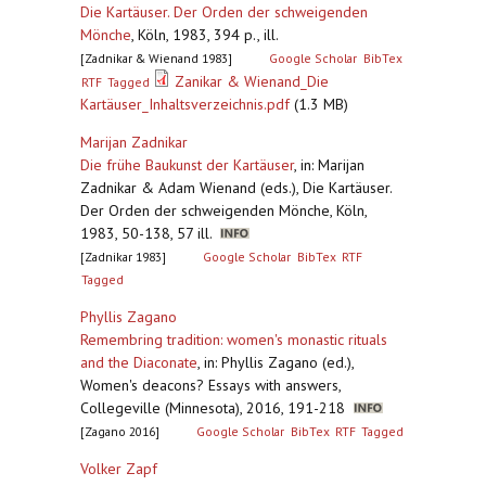
Die Kartäuser. Der Orden der schweigenden
Mönche
,
Köln, 1983, 394 p., ill.
[Zadnikar & Wienand 1983]
Google Scholar
BibTex
Zanikar & Wienand_Die
RTF
Tagged
Kartäuser_Inhaltsverzeichnis.pdf
(1.3 MB)
Marijan Zadnikar
Die frühe Baukunst der Kartäuser
,
in: Marijan
Zadnikar & Adam Wienand (eds.), Die Kartäuser.
Der Orden der schweigenden Mönche, Köln,
1983, 50-138, 57 ill.
[Zadnikar 1983]
Google Scholar
BibTex
RTF
Tagged
Phyllis Zagano
Remembring tradition: women's monastic rituals
and the Diaconate
,
in: Phyllis Zagano (ed.),
Women's deacons? Essays with answers,
Collegeville (Minnesota), 2016, 191-218
[Zagano 2016]
Google Scholar
BibTex
RTF
Tagged
Volker Zapf