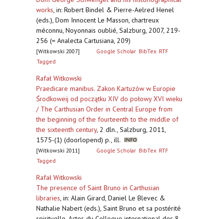
works
,
in: Robert Bindel & Pierre-Aelred Henel
(eds.), Dom Innocent Le Masson, chartreux
méconnu, Noyonnais oublié, Salzburg, 2007, 219-
256 (= Analecta Cartusiana, 209)
[Witkowski 2007]
Google Scholar
BibTex
RTF
Tagged
Rafał Witkowski
Praedicare manibus. Zakon Kartuzów w Europie
Środkoweij od początku XIV do połowy XVI wieku
/ The Carthusian Order in Central Europe from
the beginning of the fourteenth to the middle of
the sixteenth century
,
2 dln., Salzburg, 2011,
1575-(1) (doorlopend) p., ill.
[Witkowski 2011]
Google Scholar
BibTex
RTF
Tagged
Rafał Witkowski
The presence of Saint Bruno in Carthusian
libraries
,
in: Alain Girard, Daniel Le Blevec &
Nathalie Nabert (eds.), Saint Bruno et sa postérité
spirituelle. Actes du Colloque international des 8