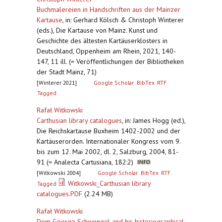
Buchmalereien in Handschriften aus der Mainzer
Kartause
,
in: Gerhard Kölsch & Christoph Winterer
(eds.), Die Kartause von Mainz. Kunst und
Geschichte des ältesten Kartäuserklosters in
Deutschland, Oppenheim am Rhein, 2021, 140-
147, 11 ill. (= Veröffentlichungen der Bibliotheken
der Stadt Mainz, 71)
[Winterer 2021]
Google Scholar
BibTex
RTF
Tagged
Rafał Witkowski
Carthusian library catalogues
,
in: James Hogg (ed.),
Die Reichskartause Buxheim 1402-2002 und der
Kartäuserorden. Internationaler Kongress vom 9.
bis zum 12. Mai 2002, dl. 2, Salzburg, 2004, 81-
91 (= Analecta Cartusiana, 182:2)
[Witkowski 2004]
Google Scholar
BibTex
RTF
Witkowski_Carthusian library
Tagged
catalogues.PDF
(2.24 MB)
Rafał Witkowski
Dom George Schwengel and his historiographical