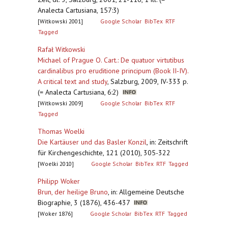
Analecta Cartusiana, 157:3)
[Witkowski 2001]
Google Scholar
BibTex
RTF
Tagged
Rafał Witkowski
Michael of Prague O. Cart.: De quatuor virtutibus
cardinalibus pro eruditione principum (Book II‐IV).
A critical text and study
,
Salzburg, 2009, IV-333 p.
(= Analecta Cartusiana, 6:2)
[Witkowski 2009]
Google Scholar
BibTex
RTF
Tagged
Thomas Woelki
Die Kartäuser und das Basler Konzil
,
in: Zeitschrift
für Kirchengeschichte, 121 (2010), 305-322
[Woelki 2010]
Google Scholar
BibTex
RTF
Tagged
Philipp Woker
Brun, der heilige Bruno
,
in: Allgemeine Deutsche
Biographie, 3 (1876), 436-437
[Woker 1876]
Google Scholar
BibTex
RTF
Tagged