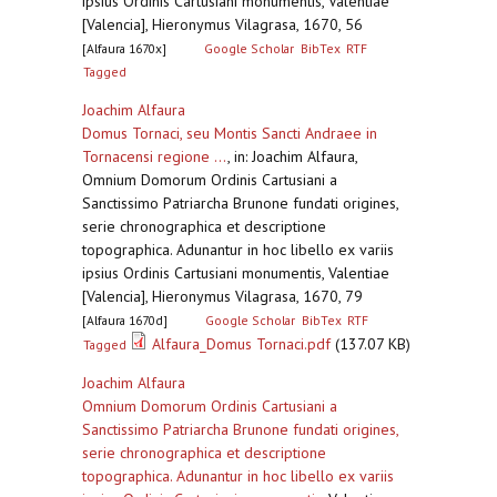
ipsius Ordinis Cartusiani monumentis, Valentiae
[Valencia], Hieronymus Vilagrasa, 1670, 56
[Alfaura 1670x]
Google Scholar
BibTex
RTF
Tagged
Joachim Alfaura
Domus Tornaci, seu Montis Sancti Andraee in
Tornacensi regione ...
,
in: Joachim Alfaura,
Omnium Domorum Ordinis Cartusiani a
Sanctissimo Patriarcha Brunone fundati origines,
serie chronographica et descriptione
topographica. Adunantur in hoc libello ex variis
ipsius Ordinis Cartusiani monumentis, Valentiae
[Valencia], Hieronymus Vilagrasa, 1670, 79
[Alfaura 1670d]
Google Scholar
BibTex
RTF
Alfaura_Domus Tornaci.pdf
(137.07 KB)
Tagged
Joachim Alfaura
Omnium Domorum Ordinis Cartusiani a
Sanctissimo Patriarcha Brunone fundati origines,
serie chronographica et descriptione
topographica. Adunantur in hoc libello ex variis