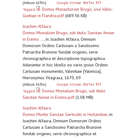
[Alfaura 1670n]
Google Scholar
BibTex
RTF
Domus Monachorum Brugis, sive Vallis-
Tagged
Guntiae in Flandria.pdf
(689.56 KB)
Joachim Alfaura
Domus Monialium Brugis, sub titulo Sanctae Annae
in Eremo ...
,
in: Joachim Alfaura, Omnium
Domorum Ordinis Cartusiani a Sanctissimo
Patriarcha Brunone fundati origines, serie
chronographica et descriptione topographica.
Adunantur in hoc libello ex variis ipsius Ordinis
Cartusiani monumentis, Valentiae [Valencia],
Hieronymus Vilagrasa, 1670, 69
[Alfaura 1670o]
Google Scholar
BibTex
RTF
Domus Monialium Brugis, sub titulo
Tagged
Sanctae Annae in Eremo.pdf
(1.08 MB)
Joachim Alfaura
Domus Montis Sanctae Gertrudis in Hollandiae
,
in:
Joachim Alfaura, Omnium Domorum Ordinis
Cartusiani a Sanctissimo Patriarcha Brunone
fundati origines, serie chronographica et