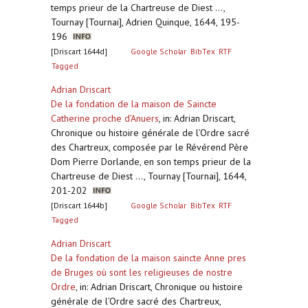
temps prieur de la Chartreuse de Diest ...,
Tournay [Tournai], Adrien Quinque, 1644, 195-
196
[Driscart 1644d]
Google Scholar
BibTex
RTF
Tagged
Adrian Driscart
De la fondation de la maison de Saincte
Catherine proche d’Anuers
,
in: Adrian Driscart,
Chronique ou histoire générale de l’Ordre sacré
des Chartreux, composée par le Révérend Père
Dom Pierre Dorlande, en son temps prieur de la
Chartreuse de Diest ..., Tournay [Tournai], 1644,
201-202
[Driscart 1644b]
Google Scholar
BibTex
RTF
Tagged
Adrian Driscart
De la fondation de la maison saincte Anne pres
de Bruges où sont les religieuses de nostre
Ordre
,
in: Adrian Driscart, Chronique ou histoire
générale de l’Ordre sacré des Chartreux,