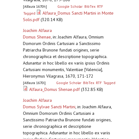
[Alfaura 1670h]
Google Scholar
BibTex
RTF
Alfaura_Domus Sancti Martini in Monte
Tagged
Solis.pdf
(320.14 KB)
Joachim Alfaura
Domus Shenae
,
in: Joachim Alfaura, Omnium
Domorum Ordinis Cartusiani a Sanctissimo
Patriarcha Brunone fundati origines, serie
chronographica et descriptione topographica.
Adunantur in hoc libello ex variis ipsius Ordinis
Cartusiani monumentis, Valentiae [Valencia],
Hieronymus Vilagrasa, 1670, 171-172
[Alfaura 1670l]
Google Scholar
BibTex
RTF
Tagged
Alfaura_Domus Shenae.pdf
(332.85 KB)
Joachim Alfaura
Domus Sylvae Sancti Martini
,
in: Joachim Alfaura,
Omnium Domorum Ordinis Cartusiani a
Sanctissimo Patriarcha Brunone fundati origines,
serie chronographica et descriptione
topographica. Adunantur in hoc libello ex variis