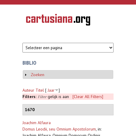
Overslaan en naar de inhoud gaan
CARTUSIANA
Geschiedenis
van de
kartuizerorde
in de
Nederlanden
BIBLIO
Zoeken
Weergeven
Auteur
Titel
[
Jaar
]
Filters:
gelijk is aan
[Clear All Filters]
Filter
1670
Joachim Alfaura
Domus Leodii, seu Omnium Apostolorum
,
in:
Joachim Alfaura, Omnium Domorum Ordinis