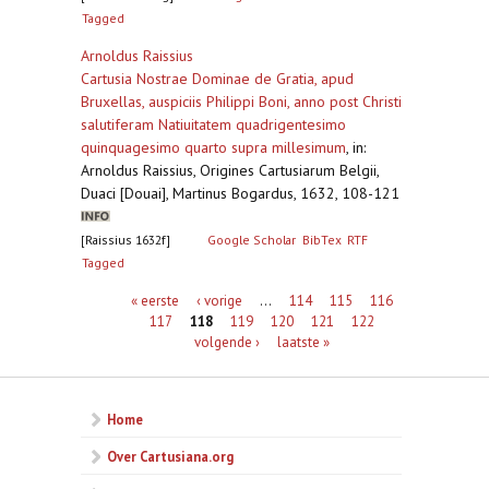
Tagged
Arnoldus Raissius
Cartusia Nostrae Dominae de Gratia, apud
Bruxellas, auspiciis Philippi Boni, anno post Christi
salutiferam Natiuitatem quadrigentesimo
quinquagesimo quarto supra millesimum
,
in:
Arnoldus Raissius, Origines Cartusiarum Belgii,
Duaci [Douai], Martinus Bogardus, 1632, 108-121
[Raissius 1632f]
Google Scholar
BibTex
RTF
Tagged
Pagina's
« eerste
‹ vorige
…
114
115
116
117
118
119
120
121
122
volgende ›
laatste »
Home
Over Cartusiana.org