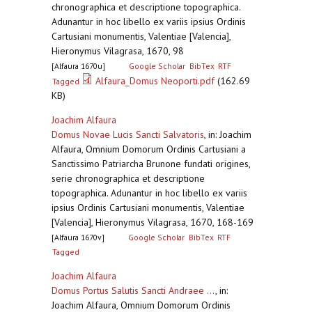
chronographica et descriptione topographica.
Adunantur in hoc libello ex variis ipsius Ordinis
Cartusiani monumentis, Valentiae [Valencia],
Hieronymus Vilagrasa, 1670, 98
[Alfaura 1670u]
Google Scholar
BibTex
RTF
Alfaura_Domus Neoporti.pdf
(162.69
Tagged
KB)
Joachim Alfaura
Domus Novae Lucis Sancti Salvatoris
,
in: Joachim
Alfaura, Omnium Domorum Ordinis Cartusiani a
Sanctissimo Patriarcha Brunone fundati origines,
serie chronographica et descriptione
topographica. Adunantur in hoc libello ex variis
ipsius Ordinis Cartusiani monumentis, Valentiae
[Valencia], Hieronymus Vilagrasa, 1670, 168-169
[Alfaura 1670v]
Google Scholar
BibTex
RTF
Tagged
Joachim Alfaura
Domus Portus Salutis Sancti Andraee ...
,
in:
Joachim Alfaura, Omnium Domorum Ordinis