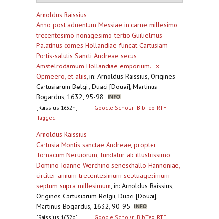
Arnoldus Raissius
Anno post aduentum Messiae in carne millesimo
trecentesimo nonagesimo-tertio Guilielmus
Palatinus comes Hollandiae fundat Cartusiam
Portis-salutis Sancti Andreae secus
Amstelrodamum Hollandiae emporium. Ex
Opmeero, et aliis
,
in: Arnoldus Raissius, Origines
Cartusiarum Belgii, Duaci [Douai], Martinus
Bogardus, 1632, 95-98
[Raissius 1632h]
Google Scholar
BibTex
RTF
Tagged
Arnoldus Raissius
Cartusia Montis sanctae Andreae, propter
Tornacum Neruiorum, fundatur ab illustrissimo
Domino Ioanne Werchino seneschallo Hannoniae,
circiter annum trecentesimum septuagesimum
septum supra millesimum
,
in: Arnoldus Raissius,
Origines Cartusiarum Belgii, Duaci [Douai],
Martinus Bogardus, 1632, 90-95
[Raissius 1632g]
Google Scholar
BibTex
RTF