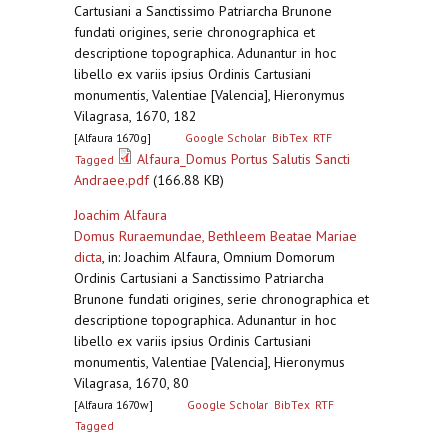
Cartusiani a Sanctissimo Patriarcha Brunone
fundati origines, serie chronographica et
descriptione topographica. Adunantur in hoc
libello ex variis ipsius Ordinis Cartusiani
monumentis, Valentiae [Valencia], Hieronymus
Vilagrasa, 1670, 182
[Alfaura 1670g]
Google Scholar
BibTex
RTF
Alfaura_Domus Portus Salutis Sancti
Tagged
Andraee.pdf
(166.88 KB)
Joachim Alfaura
Domus Ruraemundae, Bethleem Beatae Mariae
dicta
,
in: Joachim Alfaura, Omnium Domorum
Ordinis Cartusiani a Sanctissimo Patriarcha
Brunone fundati origines, serie chronographica et
descriptione topographica. Adunantur in hoc
libello ex variis ipsius Ordinis Cartusiani
monumentis, Valentiae [Valencia], Hieronymus
Vilagrasa, 1670, 80
[Alfaura 1670w]
Google Scholar
BibTex
RTF
Tagged