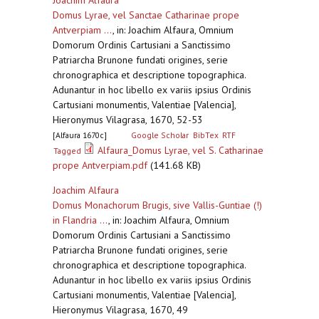
Joachim Alfaura
Domus Lyrae, vel Sanctae Catharinae prope
Antverpiam ...
,
in: Joachim Alfaura, Omnium
Domorum Ordinis Cartusiani a Sanctissimo
Patriarcha Brunone fundati origines, serie
chronographica et descriptione topographica.
Adunantur in hoc libello ex variis ipsius Ordinis
Cartusiani monumentis, Valentiae [Valencia],
Hieronymus Vilagrasa, 1670, 52-53
[Alfaura 1670c]
Google Scholar
BibTex
RTF
Alfaura_Domus Lyrae, vel S. Catharinae
Tagged
prope Antverpiam.pdf
(141.68 KB)
Joachim Alfaura
Domus Monachorum Brugis, sive Vallis-Guntiae (!)
in Flandria ...
,
in: Joachim Alfaura, Omnium
Domorum Ordinis Cartusiani a Sanctissimo
Patriarcha Brunone fundati origines, serie
chronographica et descriptione topographica.
Adunantur in hoc libello ex variis ipsius Ordinis
Cartusiani monumentis, Valentiae [Valencia],
Hieronymus Vilagrasa, 1670, 49