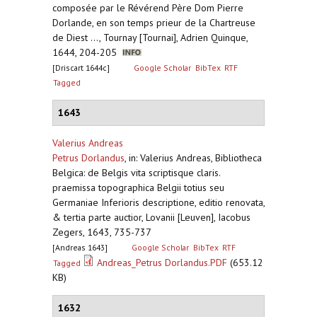
composée par le Révérend Père Dom Pierre
Dorlande, en son temps prieur de la Chartreuse
de Diest ..., Tournay [Tournai], Adrien Quinque,
1644, 204-205
[Driscart 1644c]
Google Scholar
BibTex
RTF
Tagged
1643
Valerius Andreas
Petrus Dorlandus
,
in: Valerius Andreas, Bibliotheca
Belgica: de Belgis vita scriptisque claris.
praemissa topographica Belgii totius seu
Germaniae Inferioris descriptione, editio renovata,
& tertia parte auctior, Lovanii [Leuven], Iacobus
Zegers, 1643, 735-737
[Andreas 1643]
Google Scholar
BibTex
RTF
Andreas_Petrus Dorlandus.PDF
(653.12
Tagged
KB)
1632