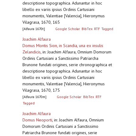
descriptione topographica. Adunantur in hoc
libello ex variis ipsius Ordinis Cartusiani
monumentis, Valentiae [Valencia], Hieronymus
Vilagrasa, 1670, 165
[Alfaura 1670t]
Google Scholar
BibTex
RTF
Tagged
Joachim Alfaura
Domus Montis Sion, in Scandia, una ex insulis
Zelandicis
,
in: Joachim Alfaura, Omnium Domorum
Ordinis Cartusiani a Sanctissimo Patriarcha
Brunone fundati origines, serie chronographica et
descriptione topographica. Adunantur in hoc
libello ex variis ipsius Ordinis Cartusiani
monumentis, Valentiae [Valencia], Hieronymus
Vilagrasa, 1670, 175
[Alfaura 1670m]
Google Scholar
BibTex
RTF
Tagged
Joachim Alfaura
Domus Neoporti
,
in: Joachim Alfaura, Omnium
Domorum Ordinis Cartusiani a Sanctissimo
Patriarcha Brunone fundati origines, serie