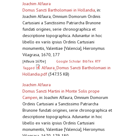
Joachim Alfaura
Domus Sancti Bartholomaei in Hollandia
,
in:
Joachim Alfaura, Omnium Domorum Ordinis
Cartusiani a Sanctissimo Patriarcha Brunone
fundati origines, serie chronographica et
descriptione topographica. Adunantur in hoc
libello ex variis ipsius Ordinis Cartusiani
monumentis, Valentiae [Valencia], Hieronymus
Vilagrasa, 1670, 177
[Alfaura 1670e]
Google Scholar
BibTex
RTF
Alfaura_Domus Sancti Bartholomaei in
Tagged
Hollandia.pdf
(347.35 KB)
Joachim Alfaura
Domus Sancti Martini in Monte Solis prope
Campen
,
in: Joachim Alfaura, Omnium Domorum
Ordinis Cartusiani a Sanctissimo Patriarcha
Brunone fundati origines, serie chronographica et
descriptione topographica. Adunantur in hoc
libello ex variis ipsius Ordinis Cartusiani
monumentis, Valentiae [Valencia], Hieronymus
Vilagrasa, 1670, 179-180