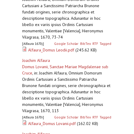
Cartusiani a Sanctissimo Patriarcha Brunone
fundati origines, serie chronographica et
descriptione topographica. Adunantur in hoc
libello ex variis ipsius Ordinis Cartusiani
monumentis, Valentiae [Valencia], Hieronymus
Vilagrasa, 1670, 73-74
[Alfaura 1670j]
Google Scholar
BibTex
RTF
Tagged
Alfaura_Domus Leodii.pdf
(245.62 KB)
Joachim Alfaura
Domus Lovanii, Sanctae Mariae Magdalenae sub
Cruce
,
in: Joachim Alfaura, Omnium Domorum
Ordinis Cartusiani a Sanctissimo Patriarcha
Brunone fundati origines, serie chronographica et
descriptione topographica. Adunantur in hoc
libello ex variis ipsius Ordinis Cartusiani
monumentis, Valentiae [Valencia], Hieronymus
Vilagrasa, 1670, 113
[Alfaura 1670i]
Google Scholar
BibTex
RTF
Tagged
Alfaura_Domus Lovanii.pdf
(162.02 KB)