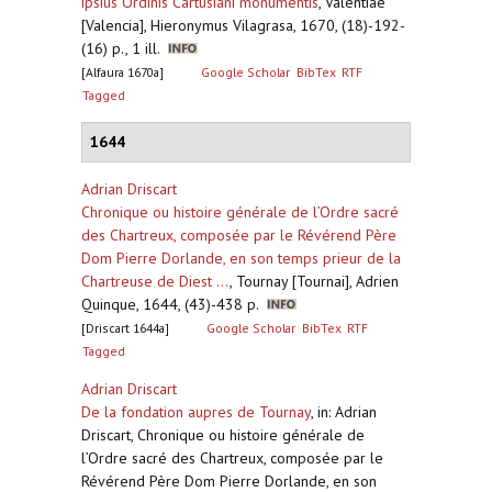
ipsius Ordinis Cartusiani monumentis
,
Valentiae
[Valencia], Hieronymus Vilagrasa, 1670, (18)-192-
(16) p., 1 ill.
[Alfaura 1670a]
Google Scholar
BibTex
RTF
Tagged
1644
Adrian Driscart
Chronique ou histoire générale de l’Ordre sacré
des Chartreux, composée par le Révérend Père
Dom Pierre Dorlande, en son temps prieur de la
Chartreuse de Diest ...
,
Tournay [Tournai], Adrien
Quinque, 1644, (43)-438 p.
[Driscart 1644a]
Google Scholar
BibTex
RTF
Tagged
Adrian Driscart
De la fondation aupres de Tournay
,
in: Adrian
Driscart, Chronique ou histoire générale de
l’Ordre sacré des Chartreux, composée par le
Révérend Père Dom Pierre Dorlande, en son