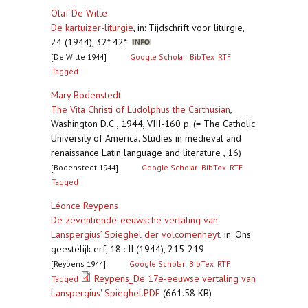
Olaf De Witte
De kartuizer-liturgie
,
in: Tijdschrift voor liturgie,
24 (1944), 32*-42*
[De Witte 1944]
Google Scholar
BibTex
RTF
Tagged
Mary Bodenstedt
The Vita Christi of Ludolphus the Carthusian
,
Washington D.C., 1944, VIII-160 p. (= The Catholic
University of America. Studies in medieval and
renaissance Latin language and literature , 16)
[Bodenstedt 1944]
Google Scholar
BibTex
RTF
Tagged
Léonce Reypens
De zeventiende-eeuwsche vertaling van
Lanspergius’ Spieghel der volcomenheyt
,
in: Ons
geestelijk erf, 18 : II (1944), 215-219
[Reypens 1944]
Google Scholar
BibTex
RTF
Reypens_De 17e-eeuwse vertaling van
Tagged
Lanspergius' Spieghel.PDF
(661.58 KB)