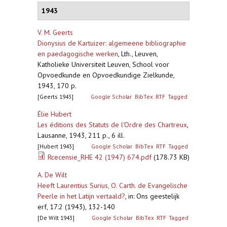
1943
V. M. Geerts
Dionysius de Kartuizer: algemeene bibliographie
en paedagogische werken
,
Lth., Leuven,
Katholieke Universiteit Leuven, School voor
Opvoedkunde en Opvoedkundige Zielkunde,
1943, 170 p.
[Geerts 1943]
Google Scholar
BibTex
RTF
Tagged
Élie Hubert
Les éditions des Statuts de l'Ordre des Chartreux
,
Lausanne, 1943, 211 p., 6 ill.
[Hubert 1943]
Google Scholar
BibTex
RTF
Tagged
Rcecensie_RHE 42 (1947) 674.pdf
(178.73 KB)
A. De Wilt
Heeft Laurentius Surius, O. Carth. de Evangelische
Peerle in het Latijn vertaald?
,
in: Ons geestelijk
erf, 17:2 (1943), 132-140
[De Wilt 1943]
Google Scholar
BibTex
RTF
Tagged