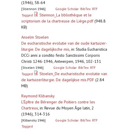
(1946), 58-64
[Stiennon 1946]
Google Scholar
BibTex
RTF
Stiennon_La bbliothèque et le
Tagged
scriptorium de la chartreuse de Liège.pdf
(948.8
KB)
Anselm Stoelen
De eucharistische evolutie van de oude kartuizer-
liturgie. De dagelijksche mis
,
in: Studia Eucharistica
DCCi anni a condito festo Sanctissimi Corporis
Christi 1246-1946, Antwerpen, 1946, 102-131
[Stoelen 1946]
Google Scholar
BibTex
RTF
Stoelen_De eucharistische evolutie van
Tagged
de kartuizerliturgie. De dagelijkse mis.PDF
(2.84
MB)
Raymond Klibansky
L’Épître de Bérenger de Poitiers contre les
Chartreux
,
in: Revue du Moyen Âge latin, 2
(1946), 314-316
[Klibansky 1946]
Google Scholar
BibTex
RTF
Tagged