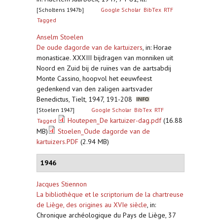
[Scholtens 1947b]
Google Scholar
BibTex
RTF
Tagged
Anselm Stoelen
De oude dagorde van de kartuizers
,
in: Horae
monasticae. XXXIII bijdragen van monniken uit
Noord en Zuid bij de ruïnes van de aartsabdij
Monte Cassino, hoopvol het eeuwfeest
gedenkend van den zaligen aartsvader
Benedictus, Tielt, 1947, 191-208
[Stoelen 1947]
Google Scholar
BibTex
RTF
Houtepen_De kartuizer-dag.pdf
(16.88
Tagged
MB)
Stoelen_Oude dagorde van de
kartuizers.PDF
(2.94 MB)
1946
Jacques Stiennon
La bibliothèque et le scriptorium de la chartreuse
de Liège, des origines au XVIe siècle
,
in:
Chronique archéologique du Pays de Liège, 37