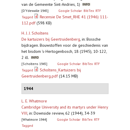
van de Gemeente Sint-Andries, 1)
[D’Ydewalle 1945]
Google Scholar
BibTex
RTF
Recensie De Smet_RHE 41 (1946) 111-
Tagged
112.pdf
(598 KB)
H. J. J. Scholtens
De kartuizers bij Geertruidenberg
,
in: Bossche
bijdragen. Bouwstoffen voor de geschiedenis van
het bisdom 's-Hertogenbosch, 18 (1945), 10-122,
2 ill.
[Scholtens 1945]
Google Scholar
BibTex
RTF
Scholtens_Kartuizers bij
Tagged
Geertruidenberg.pdf
(14.15 MB)
1944
L. E. Whatmore
Cambridge University and its martyrs under Henry
VIII
,
in: Downside review, 62 (1944), 34-39
[Whatmore 1944]
Google Scholar
BibTex
RTF
Tagged