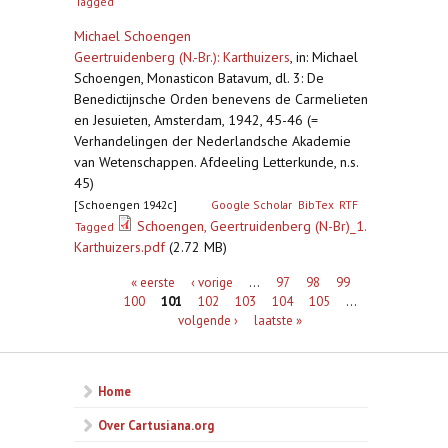
Tagged
Michael Schoengen
Geertruidenberg (N.-Br.): Karthuizers
,
in: Michael
Schoengen, Monasticon Batavum, dl. 3: De
Benedictijnsche Orden benevens de Carmelieten
en Jesuieten, Amsterdam, 1942, 45-46 (=
Verhandelingen der Nederlandsche Akademie
van Wetenschappen. Afdeeling Letterkunde, n.s.
45)
[Schoengen 1942c]
Google Scholar
BibTex
RTF
Schoengen, Geertruidenberg (N-Br)_1.
Tagged
Karthuizers.pdf
(2.72 MB)
Pagina's
« eerste
‹ vorige
…
97
98
99
100
101
102
103
104
105
…
volgende ›
laatste »
Home
Over Cartusiana.org