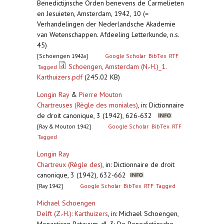
Benedictijnsche Orden benevens de Carmelieten
en Jesuieten, Amsterdam, 1942, 10 (=
Verhandelingen der Nederlandsche Akademie
van Wetenschappen. Afdeeling Letterkunde, n.s.
45)
[Schoengen 1942a]
Google Scholar
BibTex
RTF
Schoengen, Amsterdam (N.-H.)_1.
Tagged
Karthuizers.pdf
(245.02 KB)
Longin Ray
&
Pierre Mouton
Chartreuses (Règle des moniales)
,
in: Dictionnaire
de droit canonique, 3 (1942), 626-632
[Ray & Mouton 1942]
Google Scholar
BibTex
RTF
Tagged
Longin Ray
Chartreux (Règle des)
,
in: Dictionnaire de droit
canonique, 3 (1942), 632-662
[Ray 1942]
Google Scholar
BibTex
RTF
Tagged
Michael Schoengen
Delft (Z.-H.): Karthuizers
,
in: Michael Schoengen,