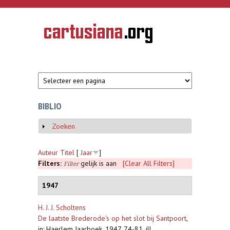
Overslaan en naar de inhoud gaan
CARTUSIANA
Geschiedenis
van de
kartuizerorde
in de
Nederlanden
BIBLIO
Zoeken
Weergeven
Auteur
Titel
[
Jaar
]
Filters:
gelijk is aan
[Clear All Filters]
Filter
1947
H. J. J. Scholtens
De laatste Brederode's op het slot bij Santpoort
,
in: Haerlem Jaarboek, 1947, 74-81, ill.