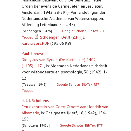
Monasticon Batavum, dl. 3: De Benedictijnsche
Orden benevens de Carmelieten en Jesuieten,
Amsterdam, 1942, 28-29 (= Verhandelingen der
Nederlandsche Akademie van Wetenschappen.
Afdeeling Letterkunde, n.s. 45)
[Schoengen 1942b]
Google Scholar
BibTex
RTF
Schoengen, Delft (Z.H.)_1.
Tagged
Karthuizers.PDF
(395.06 KB)
Paul Teeuwen
Dionysius van Ryckel (De Karthuizer) 1402
(1403)-1471
,
in: Algemeen Nederlands tijdschrift
voor wijsbegeerte en psychologie, 36 (1942), 1-
12
[Teeuwen 1942]
Google Scholar
BibTex
RTF
Tagged
H. J. J. Scholtens
Een exhortatio van Geert Groote aan Hendrik van
Alkemade
,
in: Ons geestelijk erf, 16 (1942), 154-
155
[Scholtens 1942b]
Google Scholar
BibTex
RTF