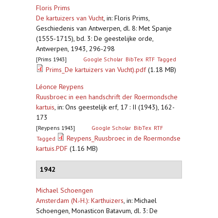
Floris Prims
De kartuizers van Vucht
,
in: Floris Prims,
Geschiedenis van Antwerpen, dl. 8: Met Spanje
(1555-1715), bd. 3: De geestelijke orde,
Antwerpen, 1943, 296-298
[Prims 1943]
Google Scholar
BibTex
RTF
Tagged
Prims_De kartuizers van Vucht).pdf
(1.18 MB)
Léonce Reypens
Ruusbroec in een handschrift der Roermondsche
kartuis
,
in: Ons geestelijk erf, 17 : II (1943), 162-
173
[Reypens 1943]
Google Scholar
BibTex
RTF
Reypens_Ruusbroec in de Roermondse
Tagged
kartuis.PDF
(1.16 MB)
1942
Michael Schoengen
Amsterdam (N.-H.): Karthuizers
,
in: Michael
Schoengen, Monasticon Batavum, dl. 3: De