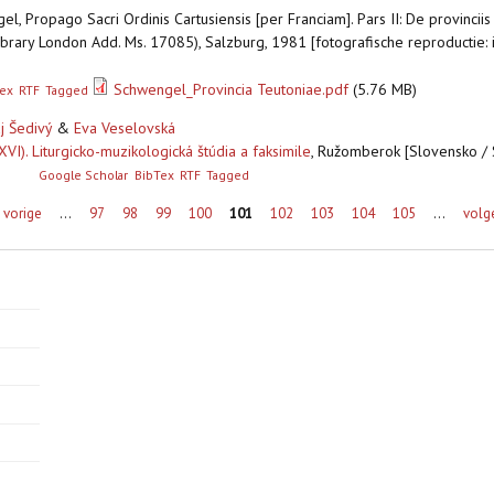
l, Propago Sacri Ordinis Cartusiensis [per Franciam]. Pars II: De provinciis
 Library London Add. Ms. 17085), Salzburg, 1981 [fotografische reproductie: 
Schwengel_Provincia Teutoniae.pdf
(5.76 MB)
ex
RTF
Tagged
aj Šedivý
&
Eva Veselovská
XVI). Liturgicko-muzikologická štúdia a faksimile
,
Ružomberok [Slovensko / 
]
Google Scholar
BibTex
RTF
Tagged
‹ vorige
…
97
98
99
100
101
102
103
104
105
…
volg