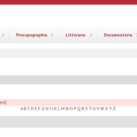
ANA
Prosopographia
Litteraria
Documentaria
ers]
A
B
C
D
E
F
G
H
I
J
K
L
M
N
O
P
Q
R
S
T
U
V
W
X
Y
Z