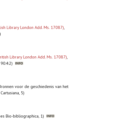
itish Library London Add. Ms. 17087)
,
)
(British Library London Add. Ms. 17087)
,
, 90:4:2)
 Bronnen voor de geschiedenis van het
Cartusiana, 5)
ies Bio-bibliographica, 1)