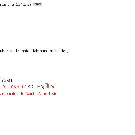
artusiana, 154:1-2)
frühen fünfzehnten Jahrhundert, Leiden,
), 25-81
e_01-106.pdf
(19.21 MB)
De
moniales de Sainte-Anne_Liste