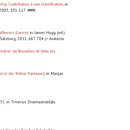
oy. Contribution à une classification
,
in:
, 2003, 101-117
'Anvers (Lierre)
,
in: James Hogg (ed.),
, Salzburg, 2011, 667-704 (= Analecta
ndrier de Bruxelles et dans les
n in der Kölner Kartause]
,
in: Marijan
793
,
in: Triverius. Driemaandelijks