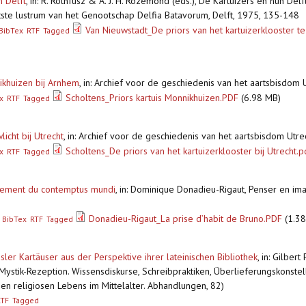
n Delft
,
in: R. Rothfusz & A. J. H. Rozemond (eds.), De Kartuizers en hun Delf
ste lustrum van het Genootschap Delfia Batavorum, Delft, 1975, 135-148
Van Nieuwstadt_De priors van het kartuizerklooster te 
BibTex
RTF
Tagged
ikhuizen bij Arnhem
,
in: Archief voor de geschiedenis van het aartsbisdom 
Scholtens_Priors kartuis Monnikhuizen.PDF
(6.98 MB)
x
RTF
Tagged
icht bij Utrecht
,
in: Archief voor de geschiedenis van het aartsbisdom Utre
Scholtens_De priors van het kartuizerklooster bij Utrecht.p
x
RTF
Tagged
ssement du contemptus mundi
,
in: Dominique Donadieu-Rigaut, Penser en ima
Donadieu-Rigaut_La prise d’habit de Bruno.PDF
(1.38
BibTex
RTF
Tagged
Basler Kartäuser aus der Perspektive ihrer lateinischen Bibliothek
,
in: Gilbert
Mystik-Rezeption. Wissensdiskurse, Schreibpraktiken, Überlieferungskonstell
en religiosen Lebens im Mittelalter. Abhandlungen, 82)
RTF
Tagged