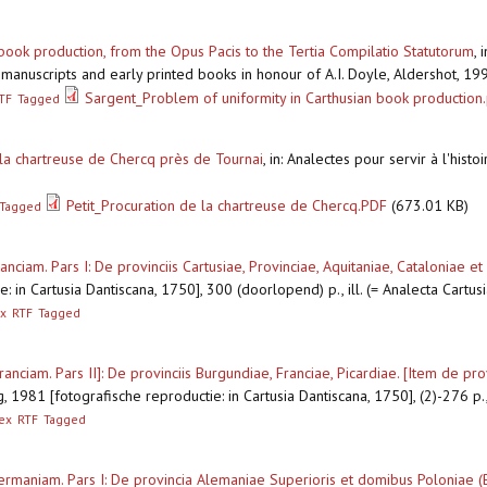
book production, from the Opus Pacis to the Tertia Compilatio Statutorum
,
i
 manuscripts and early printed books in honour of A.I. Doyle, Aldershot, 1
Sargent_Problem of uniformity in Carthusian book production
TF
Tagged
 la chartreuse de Chercq près de Tournai
,
in: Analectes pour servir à l'histo
Petit_Procuration de la chartreuse de Chercq.PDF
(673.01 KB)
Tagged
nciam. Pars I: De provinciis Cartusiae, Provinciae, Aquitaniae, Cataloniae et 
: in Cartusia Dantiscana, 1750], 300 (doorlopend) p., ill. (= Analecta Cartus
x
RTF
Tagged
anciam. Pars II]: De provinciis Burgundiae, Franciae, Picardiae. [Item de prov
, 1981 [fotografische reproductie: in Cartusia Dantiscana, 1750], (2)-276 p., 
ex
RTF
Tagged
ermaniam. Pars I: De provincia Alemaniae Superioris et domibus Poloniae (