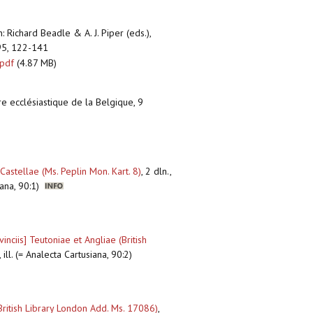
n: Richard Beadle & A. J. Piper (eds.),
995, 122-141
.pdf
(4.87 MB)
ire ecclésiastique de la Belgique, 9
Castellae (Ms. Peplin Mon. Kart. 8)
,
2 dln.,
iana, 90:1)
inciis] Teutoniae et Angliae (British
ill. (= Analecta Cartusiana, 90:2)
British Library London Add. Ms. 17086)
,