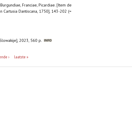
 Burgundiae, Franciae, Picardiae. [Item de
in Cartusia Dantiscana, 1750], 143-202 (=
Slowakije], 2023, 560 p.
ende ›
laatste »