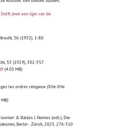
tse klooster. Een bundel studiën,
Delft (met een lijjst van de
Utrecht, 56 (1932), 1-80
cht, 53 (1929), 302-357
df
(4.05 MB)
ges les ordres religieux (XIIe-XVe
 MB)
 Fournier & Balázs J. Nemes (eds.), Die
ationen, Berlin - Zürich, 2023, 276-310