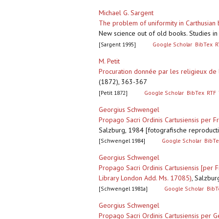
Michael G. Sargent
The problem of uniformity in Carthusian 
New science out of old books. Studies in
[Sargent 1995]
Google Scholar
BibTex
R
M. Petit
Procuration donnée par les religieux de
(1872), 363-367
[Petit 1872]
Google Scholar
BibTex
RTF
Georgius Schwengel
Propago Sacri Ordinis Cartusiensis per Fra
Salzburg, 1984 [fotografische reproductie
[Schwengel 1984]
Google Scholar
BibTe
Georgius Schwengel
Propago Sacri Ordinis Cartusiensis [per Fr
Library London Add. Ms. 17085)
,
Salzburg
[Schwengel 1981a]
Google Scholar
BibT
Georgius Schwengel
Propago Sacri Ordinis Cartusiensis per G