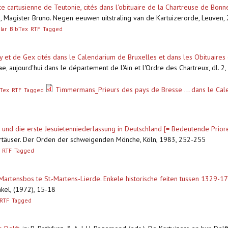
e cartusienne de Teutonie, cités dans l'obituaire de la Chartreuse de Bonnef
 Magister Bruno. Negen eeuwen uitstraling van de Kartuizerorde, Leuven
lar
BibTex
RTF
Tagged
 et de Gex cités dans le Calendarium de Bruxelles et dans les Obituaires d
e, aujourd'hui dans le département de l'Ain et l'Ordre des Chartreux, dl. 2
Timmermans_Prieurs des pays de Bresse ... dans le Cale
Tex
RTF
Tagged
und die erste Jesuietenniederlassung in Deutschland [= Bedeutende Priore
rtäuser. Der Orden der schweigenden Mönche, Köln, 1983, 252-255
RTF
Tagged
.-Martensbos te St.-Martens-Lierde. Enkele historische feiten tussen 1329-1
akel, (1972), 15-18
RTF
Tagged