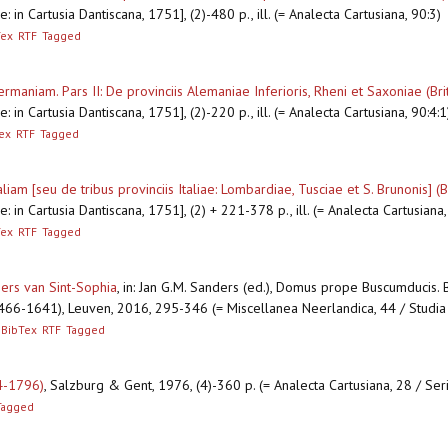
 in Cartusia Dantiscana, 1751], (2)-480 p., ill. (= Analecta Cartusiana, 90:3)
Tex
RTF
Tagged
rmaniam. Pars II: De provinciis Alemaniae Inferioris, Rheni et Saxoniae (Br
in Cartusia Dantiscana, 1751], (2)-220 p., ill. (= Analecta Cartusiana, 90:4:1
ex
RTF
Tagged
liam [seu de tribus provinciis Italiae: Lombardiae, Tusciae et S. Brunonis] 
 in Cartusia Dantiscana, 1751], (2) + 221-378 p., ill. (= Analecta Cartusiana
Tex
RTF
Tagged
ers van Sint-Sophia
,
in: Jan G.M. Sanders (ed.), Domus prope Buscumducis.
1466-1641), Leuven, 2016, 295-346 (= Miscellanea Neerlandica, 44 / Studia 
BibTex
RTF
Tagged
4-1796)
,
Salzburg & Gent, 1976, (4)-360 p. (= Analecta Cartusiana, 28 / Ser
Tagged