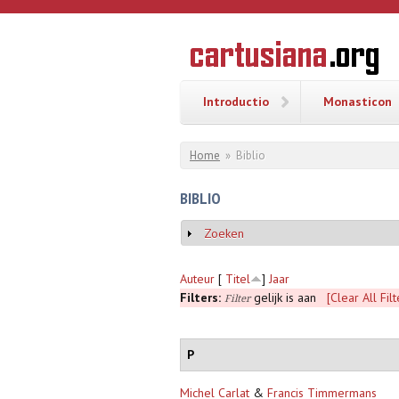
Overslaan en naar de inhoud gaan
CARTUSI
Geschiedenis
van de
kartuizerorde
in de
Nederlanden
Introductio
Monasticon
U bent hier
Home
»
Biblio
BIBLIO
Zoeken
Weergeven
Auteur
[
Titel
]
Jaar
Filters:
gelijk is aan
[Clear All Filt
Filter
P
Michel Carlat
&
Francis Timmermans