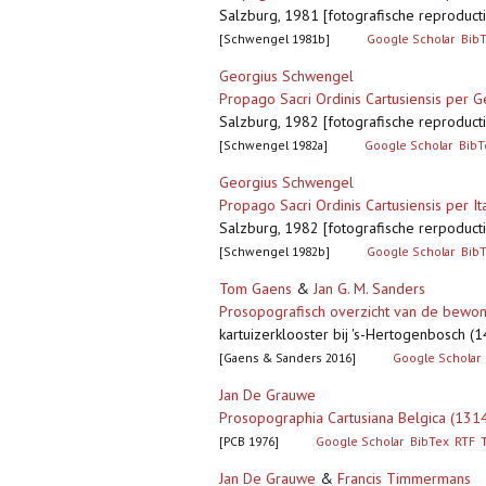
Salzburg, 1981 [fotografische reproductie:
[Schwengel 1981b]
Google Scholar
Bib
Georgius Schwengel
Propago Sacri Ordinis Cartusiensis per Ge
Salzburg, 1982 [fotografische reproductie: 
[Schwengel 1982a]
Google Scholar
BibT
Georgius Schwengel
Propago Sacri Ordinis Cartusiensis per Ita
Salzburg, 1982 [fotografische rerpoductie:
[Schwengel 1982b]
Google Scholar
Bib
Tom Gaens
&
Jan G. M. Sanders
Prosopografisch overzicht van de bewon
kartuizerklooster bij 's-Hertogenbosch (
[Gaens & Sanders 2016]
Google Scholar
Jan De Grauwe
Prosopographia Cartusiana Belgica (131
[PCB 1976]
Google Scholar
BibTex
RTF
Jan De Grauwe
&
Francis Timmermans