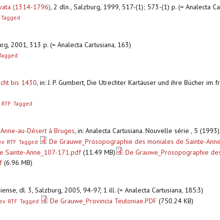
vata (1314-1796)
,
2 dln., Salzburg, 1999, 517-(1); 573-(1) p. (= Analecta C
Tagged
rg, 2001, 313 p. (= Analecta Cartusiana, 163)
Tagged
cht bis 1430
,
in: J. P. Gumbert, Die Utrechter Kartäuser und ihre Bücher im 
RTF
Tagged
-Anne-au-Désert à Bruges
,
in: Analecta Cartusiana. Nouvelle série , 5 (1993
De Grauwe_Prosopographie des moniales de Sainte-Ann
ex
RTF
Tagged
e Sainte-Anne_107-171.pdf
(11.49 MB)
De Grauwe_Prosopographie des 
f
(6.96 MB)
iense, dl. 3, Salzburg, 2005, 94-97, 1 ill. (= Analecta Cartusiana, 185:3)
De Grauwe_Provincia Teutoniae.PDF
(750.24 KB)
ex
RTF
Tagged