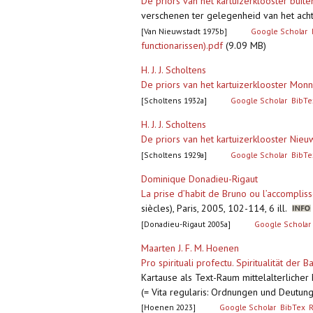
De priors van het kartuizerklooster buite
verschenen ter gelegenheid van het acht
[Van Nieuwstadt 1975b]
Google Scholar
functionarissen).pdf
(9.09 MB)
H. J. J. Scholtens
De priors van het kartuizerklooster Monn
[Scholtens 1932a]
Google Scholar
BibTe
H. J. J. Scholtens
De priors van het kartuizerklooster Nieuwl
[Scholtens 1929a]
Google Scholar
BibTe
Dominique Donadieu-Rigaut
La prise d’habit de Bruno ou l’accompli
siècles), Paris, 2005, 102-114, 6 ill.
[Donadieu-Rigaut 2005a]
Google Scholar
Maarten J. F. M. Hoenen
Pro spirituali profectu. Spiritualität der 
Kartause als Text-Raum mittelalterlicher 
(= Vita regularis: Ordnungen und Deutung
[Hoenen 2023]
Google Scholar
BibTex