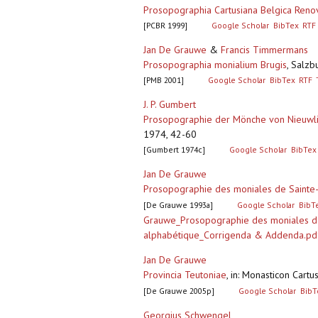
Prosopographia Cartusiana Belgica Reno
[PCBR 1999]
Google Scholar
BibTex
RTF
Jan De Grauwe
&
Francis Timmermans
Prosopographia monialium Brugis
,
Salzbu
[PMB 2001]
Google Scholar
BibTex
RTF
J. P. Gumbert
Prosopographie der Mönche von Nieuwli
1974, 42-60
[Gumbert 1974c]
Google Scholar
BibTex
Jan De Grauwe
Prosopographie des moniales de Sainte
[De Grauwe 1993a]
Google Scholar
BibT
Grauwe_Prosopographie des moniales d
alphabétique_Corrigenda & Addenda.pd
Jan De Grauwe
Provincia Teutoniae
,
in: Monasticon Cartus
[De Grauwe 2005p]
Google Scholar
BibT
Georgius Schwengel