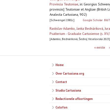
Provincia Teutoniae
,
in: Georgius Schwenge
provinciis] Teutoniae et Angliae (British
Analecta Cartusiana, 90:2)
[Schwengel 1981c]
Google Scholar
BibT
Rastislav Adamko
,
Janka Bednáriková
,
Jur
Psalterium - Graduale Cartusiense (s. XV/
[Adamko, Bednáriková, Šedivý, Veselovská 2023
Pagina's
« eerste
Home
Over Cartusiana.org
Contact
Studia Cartusiana
Redactionele afkortingen
Colofon